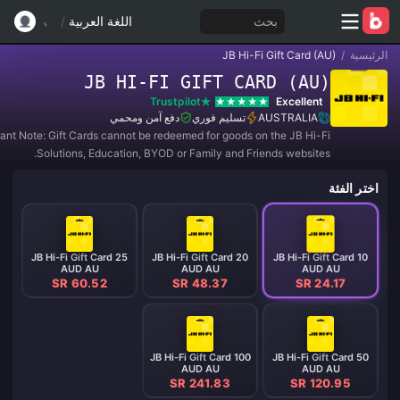
بحث
اللغة العربية
/
الرئيسية
/
JB Hi-Fi Gift Card (AU)
JB HI-FI GIFT CARD (AU)
Trustpilot
Excellent
AUSTRALIA
تسليم فوري
دفع آمن ومحمي
ant Note: Gift Cards cannot be redeemed for goods on the JB Hi-Fi
Solutions, Education, BYOD or Family and Friends websites.
اختر الفئة
JB Hi-Fi Gift Card 25
JB Hi-Fi Gift Card 20
JB Hi-Fi Gift Card 10
AUD AU
AUD AU
AUD AU
SR 60.52
SR 48.37
SR 24.17
JB Hi-Fi Gift Card 100
JB Hi-Fi Gift Card 50
AUD AU
AUD AU
SR 241.83
SR 120.95