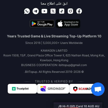
ابقَ على اطلاع معنا
10 Years Trusted Game & Live Streaming Top-Up Platform
Since 2016 | 5,000,000+ Users Worldwide
KAMAGEN LIMITED
Room 1508, 15/F, Grand Plaza Office Tower II, 625 Nathan Road, Mong Kok,
Kowloon, Hong Kong
BUSINESS COOPERATION: ibittopup@gmail.com
© 2016-2026 BitTopup. All Rights Reserved.
TRUSTED & VERIFIED BY
JB Hi-Fi Gift Card 10 AUD AU