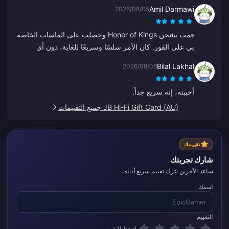
Amil Darmawi
2026/08/05
قمت بشحن Honor of Kings وحصلت على الماسات الخاصة
بي على الفور. كان الأمر سلسًا وسريعًا للغاية، دون أي
مشاكل.
Bilal Lakhal
2026/08/06
أحببته، إنه سريع جداً.
JB Hi-Fi Gift Card (AU) جميع التقييمات
تقييمك
شارك تجربتك
ساعد الآخرين بترك تقييم سريع أدناه.
اسمك
التقييم
اضغط للتقييم