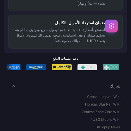
تشاء — ليلاً أو نهاراً.
ضمان استرداد الأموال بالكامل
استمتع بأسعار تنافسية للغاية مع توصيل سريع وموثوق. إذا لم يتم
تسليم طلبك أو تعذر استخدامه، فنحن نضمن لك استرداد الأموال
بنسبة 100% — أموالك محمية دائماً.
دعم عمليات الدفع
شريك
Genshin Impact Wiki
Honkai: Star Rail WIKI
Zenless Zone Zero WIKI
PUBG Mobile WIKI
BitTopup News