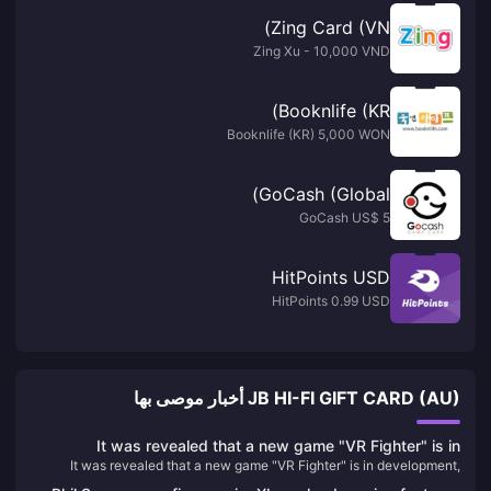
Zing Card (VN)
Zing Xu - 10,000 VND
Booknlife (KR)
Booknlife (KR) 5,000 WON
GoCash (Global)
GoCash US$ 5
HitPoints USD
HitPoints 0.99 USD
JB HI-FI GIFT CARD (AU) أخبار موصى بها
It was revealed that a new game "VR Fighter" is in
It was revealed that a new game "VR Fighter" is in development,
development, aiming to become a competitor to "Street
aiming to become a competitor to "Street Fighter" and "Tekken"
Fighter" and "Tekken"