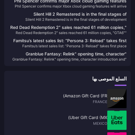
Phil Spencer confirms major Xbox cloud gaming features
Phil Spencer confirms major Xbox cloud gaming features will arrive
will arrive this year
this year
Silent Hill 2 Remastered is in the final stages of
Silent Hill 2 Remastered is in the final stages of development
development
"Red Dead Redemption 2" sales reached 61 million copies,
"Red Dead Redemption 2" sales reached 61 million copies, "GTA6"
"GTA6" may not be released until April 25
may not be released until April 25
Famitsu’s latest sales list: “Persona 3: Reload” takes first
Famitsu’s latest sales list: “Persona 3: Reload” takes first place
place
"Granblue Fantasy: Relink" opening time, character
"Granblue Fantasy: Relink" opening time, character introduction and
introduction and other information announced
other information announced
السلع الموصى بها
Amazon Gift Card (FR)
FRANCE
Uber Gift Card (MX)
MEXICO