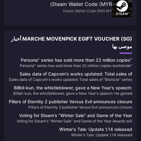
Steam Wallet Code (MYR)
Steam Wallet Code RM5 MY
MARCHE MOVENPICK EGIFT VOUCHER (SG) أخبار
موصى بها
"Persona" series has sold more than 22 million copies
"Persona" series has sold more than 22 million copies worldwide
worldwide
Sales data of Capcom's works updated: Total sales of
Sales data of Capcom's works updated: Total sales of "Bionicle" series
"Bionicle" series reached 154 million
reached 154 million
Billbil-kun, the whistleblower, gave a New Year's speech:
Billbil-kun, the whistleblower, gave a New Year's speech: He gained
He gained 43,000 followers in one year, aiming to avoid
43,000 followers in one year, aiming to avoid false information.
false information.
Pillars of Eternity 2 publisher Versus Evil announces closure
Pillars of Eternity 2 publisher Versus Evil announces closure
Voting for Steam's "Winter Sale" and Game of the Year
Voting for Steam's "Winter Sale" and Game of the Year Awards will
Awards will open at 2 a.m. tomorrow
open at 2 a.m. tomorrow
Winter's Tale: Update 1.14 released
Winter's Tale: Update 1.14 released