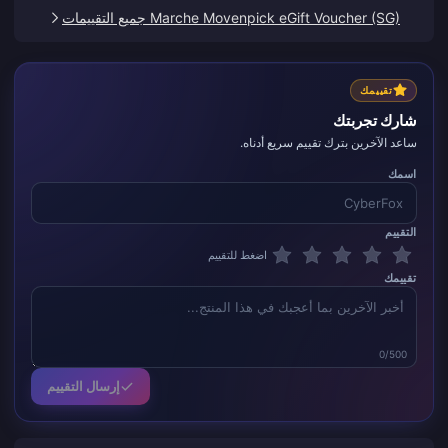
Marche Movenpick eGift Voucher (SG) جميع التقييمات
تقييمك
شارك تجربتك
ساعد الآخرين بترك تقييم سريع أدناه.
اسمك
التقييم
اضغط للتقييم
تقييمك
0/500
إرسال التقييم