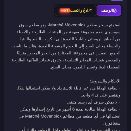
الوصف
ادعُ واكسب
HOT
استمتع بسحر مطعم Marché Mövenpick، وهو مطعم سوق
سويسري يقدم مجموعة مبهجة من المنتجات الطازجة والأصيلة.
من أطباق الروستي والباييلا اللذيذة إلى الكريب اللذيذ والبيتزا
والحساء محلي الصنع إلى اللحوم المشوية اللذيذة، هناك ما يناسب
الجميع. انغمس في مجموعتنا المختارة من الخبز المخبوز منزليًا
والمحضر بتقنيات المخابز التقليدية، وتذوق عصائر الفاكهة الطازجة
- بطاقة الهدايا هذه غير قابلة للاسترداد ولا يمكن استبدالها نقدًا.
- بطاقة الهدايا صالحة لمدة 6 أشهر من تاريخ إصدارها ويمكن
استبدالها في أي مطعم من مطاعم Marché Mövenpick في