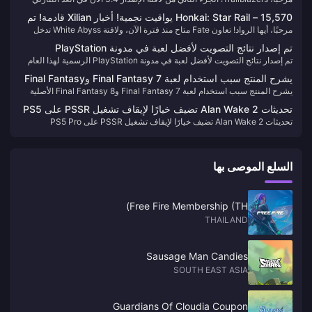
مكافآت مضاعفة!
عرفت أن هذه الفتاة الصغيرة ستحدث ضجة كبيرة في الإصدار 6.0. كشخصية
النهائي. إذا لم تقم بسحب الشخصيات التي ترغب في إعادة ظهورها بعد، فقد حان
مصممة كمخترعة ميكانيكية، تصميم مهاراتها مثير للاهتمام حقًا - خاصة جهاز
Honkai: Star Rail – 15,570 يواقيت نجمية! أخبار Xilian قادمة! تم
الوقت للتحرك! بالإضافة إلى ذلك، جمعنا بعض المعلومات الجديدة والمثيرة حول
"البطة الهادئة"، إنه لطيف للغاية لدرجة أنه يعتبر غشًا.
مرحبًا، أيها الرواد! تعاون Fate متاح منذ فترة الآن، ولافتة White Abyss تدخل
تأكيد شعار النسخة 3.5!
Honkai: Star Rail—لنلق نظرة!
العد التنازلي النهائي. بالنسبة لأولئك الذين لم يسحبوا بعد، حان الوقت للتحرك
تم إصدار نتائج التصويت لأفضل لعبة في مدونة PlayStation
بسرعة. ستبدأ النصف الثاني من الإصدار 3.4 في 23 يوليو، مع ظهور شخصيات
تم إصدار نتائج التصويت لأفضل لعبة في مدونة PlayStation الرسمية لهذا العام
الرسمية لهذا العام
معززة في الراجعات. اختر سحوباتك بحكمة!
يشرح المنتج سبب استخدام لعبة Final Fantasy 7 وFinal Fantasy
يشرح المنتج سبب استخدام لعبة Final Fantasy 7 وFinal Fantasy 8 الأصلية
8 الأصلية للقتال بين 3 لاعبين
للقتال بين 3 لاعبين
تحديثات Alan Wake 2 تضيف خيارًا لإيقاف تشغيل PSSR على PS5
تحديثات Alan Wake 2 تضيف خيارًا لإيقاف تشغيل PSSR على PS5 Pro
Pro
السلع الموصى بها
Free Fire Membership (TH)
THAILAND
Sausage Man Candies
SOUTH EAST ASIA
Guardians Of Cloudia Coupon