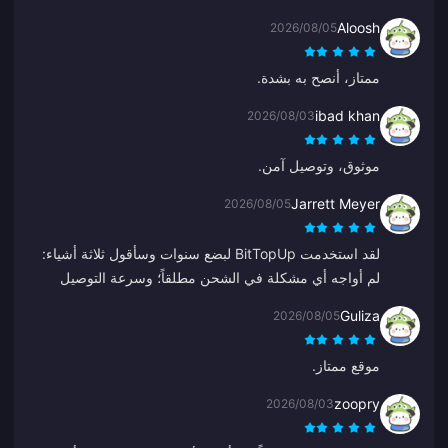
Aloosh
2026/08/05
ممتاز، أنصح به بشدة.
ibad khan
2026/08/03
موثوق، وتوصيل آمن.
Jarrett Meyer
2026/08/05
لقد استخدمت BitTopUp لبضع سنوات وسأقول ثلاثة أشياء:
لم أواجه أي مشكلة في الشحن مطلقاً؛ وسرعة التوصيل
تتفوق على أي شيء آخر جربته؛ وهو بسيط للغاية، نقرتان
Guliza
2026/08/05
وتكون جاهزاً. إنه يسهل الحياة.
موقع ممتاز.
zoopry
2026/08/03