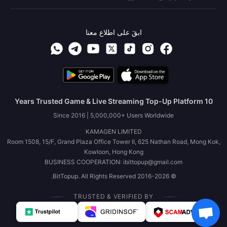
ابقَ على اطلاع معنا
10 Years Trusted Game & Live Streaming Top-Up Platform
Since 2016 | 5,000,000+ Users Worldwide
KAMAGEN LIMITED
Room 1508, 15/F, Grand Plaza Office Tower II, 625 Nathan Road, Mong Kok,
Kowloon, Hong Kong
BUSINESS COOPERATION: ibittopup@gmail.com
© 2016-2026 BitTopup. All Rights Reserved.
TRUSTED & VERIFIED BY