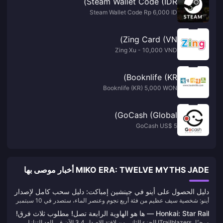
Steam Wallet Code (IDR)
Steam Wallet Code Rp 6,000 ID
Zing Card (VN)
Zing Xu - 10,000 VND
Booknlife (KR)
Booknlife (KR) 5,000 WON
GoCash (Global)
GoCash US$ 5
MIKO ERA: TWELVE MYTHS JADE أخبار موصى بها
دليل الحصول على أينو في جينشين إمباكت: دليل سحب كامل لإصدار
أينو: شخصية سيف عظيم من فئة أربع نجوم وعنصر الماء، ستصدر في 10 سبتمبر
6.0
2025. احتمال الحصول عليها بسحبة واحدة هو 5.1%، ويُنصح بتجهيز 2000-
Honkai: Star Rail — ها هو الهاوية الرابعة تصل! مطلوب ثلاث فرق!
4000 حجر كريستال. في الواقع، عندما رأيت عرض مهارات أينو لأول مرة،
مرحبًا، Trailblazers! الجزء الثاني من لافتة الإصدار 3.4 الآن في العد التنازلي