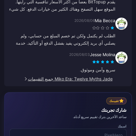
يقدم BitTopup بعضاً من أكثر الأسعار تنافسية التي رأيتها.
الموقع سهل التصفح وهناك الكثير من خيارات الدفع. كل شيء
سار بسلاسة. سأعود بالتأكيد!
Mia Becca
2026/08/06
الطلب لم يكتمل ولكن تم خصم المبلغ من حسابي، ولم
يصلني أي بريد إلكتروني يفيد بفشل الدفع أو التأكيد. خدمة
العملاء لم تساعدني أيضاً، وأعتقد أنه كان رداً آلياً لأنه بدأ فجأة
Jesse Molina
2026/08/03
بالتحدث باللغة الصينية.
سريع وآمن وموثوق.
Miko Era: Twelve Myths Jade جميع التقييمات
تقييمك
شارك تجربتك
ساعد الآخرين بترك تقييم سريع أدناه.
اسمك