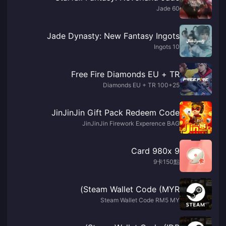
60 Jade
Jade Dynasty: New Fantasy Ingots
10 Ingots
Free Fire Diamonds EU + TR
100+25 Diamonds EU + TR
JinJinJin Gift Pack Redeem Code
JinJinJin Firework Experence BAG
9 Card 980x
9卡150點
Steam Wallet Code (MYR)
Steam Wallet Code RM5 MY