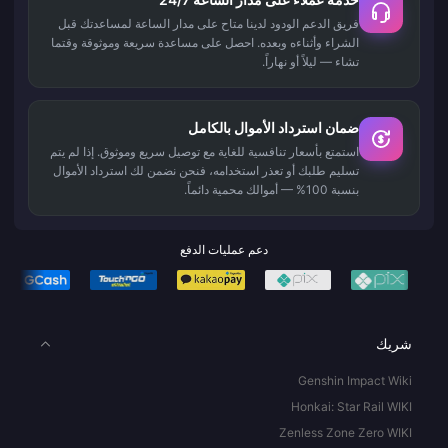
فريق الدعم الودود لدينا متاح على مدار الساعة لمساعدتك قبل
الشراء وأثناءه وبعده. احصل على مساعدة سريعة وموثوقة وقتما
تشاء — ليلاً أو نهاراً.
ضمان استرداد الأموال بالكامل
استمتع بأسعار تنافسية للغاية مع توصيل سريع وموثوق. إذا لم يتم
تسليم طلبك أو تعذر استخدامه، فنحن نضمن لك استرداد الأموال
بنسبة 100% — أموالك محمية دائماً.
دعم عمليات الدفع
شريك
Genshin Impact Wiki
Honkai: Star Rail WIKI
Zenless Zone Zero WIKI