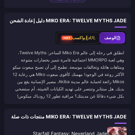
MIKO ERA: TWELVE MYTHS JADE دليل إعادة الشحن
الوصف
ادعُ واكسب
HOT
انطلق في رحلة إلى عالم Miko Era الساحر: Twelve Myths،
وهي لعبة MMORPG اجتماعية غامرة تتميز بحضارات متنوعة
ومتاهات هائلة وتحالفات موسعة. تطمح إلى أن تصبح مبعوث ميكو
الأكثر روعة في الوجود! مهمتك كأقوى مبعوث Miko هي رعاية 12
Mikos رائعة لحماية عالم مدينة Akiba. مصير الإنسانية يقع بين
يديك. هل ستثابر وتنتصر على تهديد الكيانات الخبيثة، أم ستضحي
بكل شيء دفاعًا عن مدينتك؟ مراقبة تطور 12 زودياك ميكوس!
MIKO ERA: TWELVE MYTHS JADE منتجات ذات صلة
Starfall Fantasy: Neverland Jade