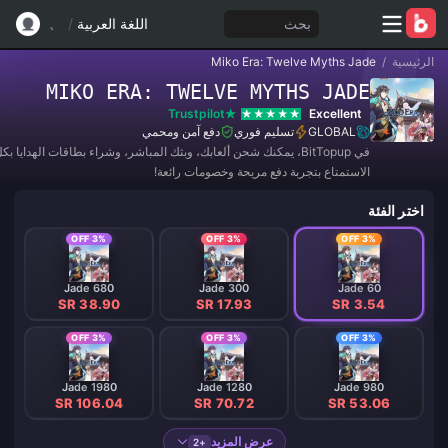
بحث
اللغة العربية
/
الرئيسية
/
Miko Era: Twelve Myths Jade
MIKO ERA: TWELVE MYTHS JADE
Trustpilot
Excellent
GLOBAL
تسليم فوري
دفع آمن ومحمي
في BitTopup، يمكنك شحن ألعابك، وبثك المباشر، وشراء بطاقات الهدايا 
الاستمتاع بتجربة دفع مريحة وخصومات رائعة!
اختر الفئة
3% OFF
3% OFF
3% OFF
680 Jade
300 Jade
60 Jade
SR 38.90
SR 17.93
SR 3.54
3% OFF
3% OFF
3% OFF
1980 Jade
1280 Jade
980 Jade
SR 106.04
SR 70.72
SR 53.06
عرض المزيد
+2