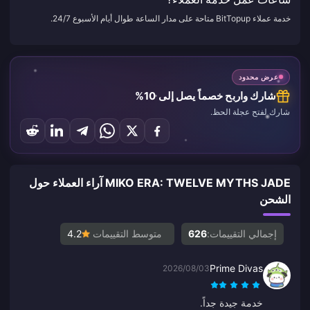
خدمة عملاء BitTopup متاحة على مدار الساعة طوال أيام الأسبوع 24/7.
عرض محدود
شارك واربح خصماً يصل إلى 10%
شارك لفتح عجلة الحظ.
MIKO ERA: TWELVE MYTHS JADE آراء العملاء حول
الشحن
إجمالي التقييمات:
626
متوسط التقييمات
4.2
Prime Divas
2026/08/03
خدمة جيدة جداً.