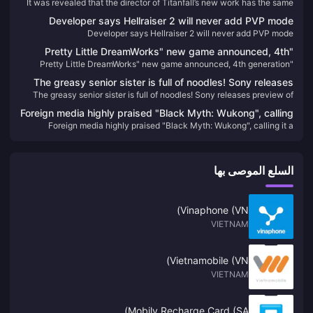
It was revealed that the director of Titanfall’s new work has the same
the same world view as the IP, but it is not Titanfall 3.
world view as the IP, but it is not Titanfall 3.
Developer says Hellraiser 2 will never add PVP mode
Developer says Hellraiser 2 will never add PVP mode
"Pretty Little DreamWorks" new game announced, 4th
"Pretty Little DreamWorks" new game announced, 4th generation
generation prequel character "Kallen" will be the heroine of
prequel character "Kallen" will be the heroine of the game
the game
The greasy senior sister is full of noodles! Sony releases
The greasy senior sister is full of noodles! Sony releases preview of
preview of 2024 game lineup
2024 game lineup
Foreign media highly praised "Black Myth: Wukong", calling
Foreign media highly praised "Black Myth: Wukong", calling it a
it a shining beacon for the rise of China's game industry
shining beacon for the rise of China's game industry
السلع الموصى بها
Vinaphone (VN)
VIETNAM
Vietnamobile (VN)
VIETNAM
Mobily Recharge Card (SA)