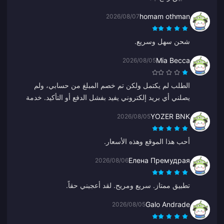
homam othman
2026/08/07
شحن سهل وسريع.
Mia Becca
2026/08/05
الطلب لم يكتمل ولكن تم خصم المبلغ من حسابي، ولم
يصلني أي بريد إلكتروني يفيد بفشل الدفع أو التأكيد. خدمة
العملاء لم تساعدني أيضاً، وأعتقد أنه كان رداً آلياً لأنه بدأ فجأة
YOZER BNK
2026/08/05
بالتحدث باللغة الصينية.
أحب هذا الموقع وهذه الأسعار.
Елена Премудрая
2026/08/06
تطبيق ممتاز. سريع ومريح. لقد أعجبني حقاً.
Galo Andrade
2026/08/05