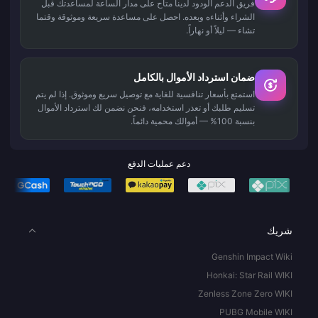
فريق الدعم الودود لدينا متاح على مدار الساعة لمساعدتك قبل
الشراء وأثناءه وبعده. احصل على مساعدة سريعة وموثوقة وقتما
تشاء — ليلاً أو نهاراً.
ضمان استرداد الأموال بالكامل
استمتع بأسعار تنافسية للغاية مع توصيل سريع وموثوق. إذا لم يتم
تسليم طلبك أو تعذر استخدامه، فنحن نضمن لك استرداد الأموال
بنسبة 100% — أموالك محمية دائماً.
دعم عمليات الدفع
شريك
Genshin Impact Wiki
Honkai: Star Rail WIKI
Zenless Zone Zero WIKI
PUBG Mobile WIKI