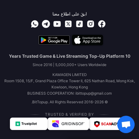
ابقَ على اطلاع معنا
10 Years Trusted Game & Live Streaming Top-Up Platform
Since 2016 | 5,000,000+ Users Worldwide
KAMAGEN LIMITED
Room 1508, 15/F, Grand Plaza Office Tower II, 625 Nathan Road, Mong Kok,
Kowloon, Hong Kong
BUSINESS COOPERATION: ibittopup@gmail.com
© 2016-2026 BitTopup. All Rights Reserved.
TRUSTED & VERIFIED BY