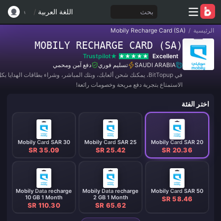
بحث
اللغة العربية
/
الرئيسية
/
Mobily Recharge Card (SA)
MOBILY RECHARGE CARD (SA)
Trustpilot
Excellent
SAUDI ARABIA
تسليم فوري
دفع آمن ومحمي
في BitTopup، يمكنك شحن ألعابك، وبثك المباشر، وشراء بطاقات الهدايا 
الاستمتاع بتجربة دفع مريحة وخصومات رائعة!
اختر الفئة
Mobily Card SAR 30
Mobily Card SAR 25
Mobily Card SAR 20
SR 35.09
SR 25.42
SR 20.36
Mobily Data recharge
Mobily Data recharge
Mobily Card SAR 50
10 GB 1 Month
2 GB 1 Month
SR 58.46
SR 110.30
SR 65.62