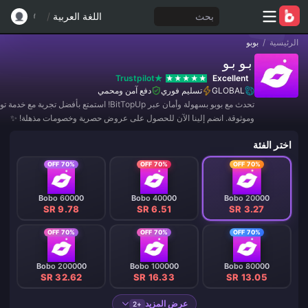
بحث
اللغة العربية
/
الرئيسية
/
بوبو
بوبو
Trustpilot
Excellent
GLOBAL
تسليم فوري
دفع آمن ومحمي
تحدث مع بوبو بسهولة وأمان عبر BitTopUp! استمتع بأفضل تجربة
وموثوقة. انضم إلينا الآن للحصول على عروض حصرية وخصومات مذهلة! ✨
اختر الفئة
70% OFF
70% OFF
70% OFF
Bobo 60000
Bobo 40000
Bobo 20000
SR 9.78
SR 6.51
SR 3.27
70% OFF
70% OFF
70% OFF
Bobo 200000
Bobo 100000
Bobo 80000
SR 32.62
SR 16.33
SR 13.05
عرض المزيد
+2