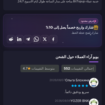
خدمة عملاء BitTopup متاحة على مدار الساعة طوال أيام الأسبوع 24/7.
عرض محدود
شارك واربح خصماً يصل إلى 10%
شارك لفتح عجلة الحظ.
بوبو آراء العملاء حول الشحن
إجمالي التقييمات:
552
متوسط التقييمات
4.7
Ольга Блохина
2026/08/07
سريع ودقيق دائماً.
YOZER BNK
2026/08/06