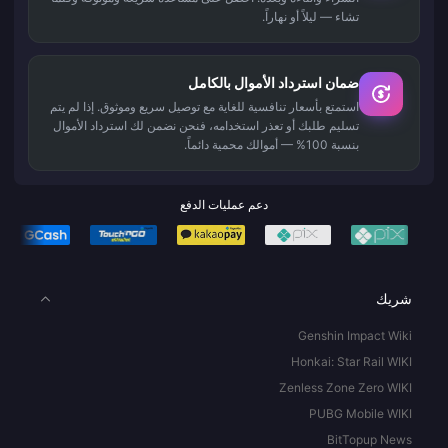
تشاء — ليلاً أو نهاراً.
ضمان استرداد الأموال بالكامل
استمتع بأسعار تنافسية للغاية مع توصيل سريع وموثوق. إذا لم يتم
تسليم طلبك أو تعذر استخدامه، فنحن نضمن لك استرداد الأموال
بنسبة 100% — أموالك محمية دائماً.
دعم عمليات الدفع
شريك
Genshin Impact Wiki
Honkai: Star Rail WIKI
Zenless Zone Zero WIKI
PUBG Mobile WIKI
BitTopup News