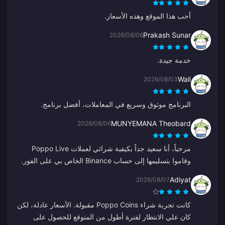
أحب هذا الموقع وهذه الأسعار.
Prakash Sunar
2026/08/06
خدمة جيدة.
Wali
2026/08/03
البرنامج موثوق وسريع في المعاملات، أفضل برنامج.
MUNYEMANA Theobard
2026/08/06
مرحباً، أنا سعيد جداً بكيفية شرائي لعملات Poppo Live
وقاموا بتسليمها إلى حساب Binance الخاص بي على الفور.
أنا راضٍ عن تطبيقكم وكيفية توجيهه لي. شكراً لكم، استمروا
Adiyat
2026/08/07
على هذا النحو.
كانت تجربة شراء Poppo Coins مقبولة. الأسعار عادلة، لكن
كان علي الانتظار لفترة أطول من المتوقع للحصول على