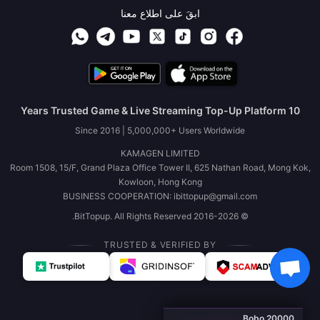
ابقَ على اطلاع معنا
10 Years Trusted Game & Live Streaming Top-Up Platform
Since 2016 | 5,000,000+ Users Worldwide
KAMAGEN LIMITED
Room 1508, 15/F, Grand Plaza Office Tower II, 625 Nathan Road, Mong Kok,
Kowloon, Hong Kong
BUSINESS COOPERATION: ibittopup@gmail.com
© 2016-2026 BitTopup. All Rights Reserved.
TRUSTED & VERIFIED BY
Bobo 20000