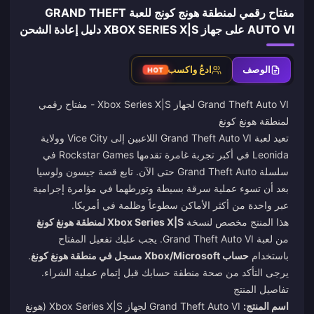
مفتاح رقمي لمنطقة هونج كونج للعبة GRAND THEFT
AUTO VI على جهاز XBOX SERIES X|S دليل إعادة الشحن
الوصف
ادعُ واكسب
HOT
Grand Theft Auto VI لجهاز Xbox Series X|S - مفتاح رقمي
لمنطقة هونغ كونغ
تعيد لعبة Grand Theft Auto VI اللاعبين إلى Vice City وولاية
Leonida في أكبر تجربة غامرة تقدمها Rockstar Games في
سلسلة Grand Theft Auto حتى الآن. تابع قصة جيسون ولوسيا
بعد أن تسوء عملية سرقة بسيطة وتورطهما في مؤامرة إجرامية
عبر واحدة من أكثر الأماكن سطوعاً وظلمة في أمريكا.
هذا المنتج مخصص لنسخة
Xbox Series X|S لمنطقة هونغ كونغ
من لعبة Grand Theft Auto VI. يجب عليك تفعيل المفتاح
باستخدام
حساب Xbox/Microsoft مسجل في منطقة هونغ كونغ
.
يرجى التأكد من صحة منطقة حسابك قبل إتمام عملية الشراء.
تفاصيل المنتج
اسم المنتج:
Grand Theft Auto VI لجهاز Xbox Series X|S (هونغ