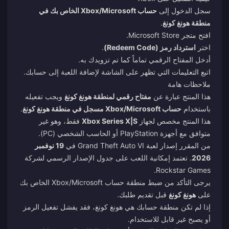
سجل الدخول إلى
حساب Xbox/Microsoft الخاص بك في
منطقة هونغ كونغ
.
افتح متجر Microsoft Store.
اختر
استرداد رمز (Redeem Code)
.
أدخل المفتاح الرقمي تماماً كما تم تزويدك به.
اتبع التعليمات التي تظهر على الشاشة لإضافة اللعبة إلى حسابك.
ملاحظات هامة
هذا المنتج عبارة عن
مفتاح رقمي لمنطقة هونغ كونغ
ويجب تفعيله
باستخدام
حساب Xbox/Microsoft مسجل في منطقة هونغ كونغ
.
هذا المنتج مخصص لجهاز
Xbox Series X|S
فقط، وهو غير
متوافق مع أجهزة PlayStation أو الحاسب الشخصي (PC).
من المقرر إصدار لعبة Grand Theft Auto VI في
19 نوفمبر
2026
. تعتمد إمكانية اللعب على جدول الإصدار الرسمي لشركة
Rockstar Games.
يرجى التأكد من ضبط منطقة حساب Xbox/Microsoft الخاص بك
على
هونغ كونغ
قبل تقديم طلبك.
إذا لم تكن منطقة حسابك هي هونغ كونغ، فقد يفشل تفعيل الرمز
أو يصبح غير قابل للاستخدام.