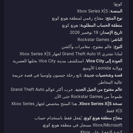
كونغ)
المنصة:
Xbox Series X|S
نوع المنتج:
مفتاح رقمي لمنطقة هونغ كونغ
منطقة الحساب المطلوبة:
هونغ كونغ
تاريخ الإصدار:
19 نوفمبر 2026
الناشر:
Rockstar Games
النوع:
عالم مفتوح، مغامرات وأكشن
لماذا تشتري Grand Theft Auto VI لجهاز Xbox Series X|S
العودة إلى Vice City.
استكشف مدينة Vice City بحلتها العصرية
وولاية Leonida الأوسع.
قصة وشخصيات جديدة.
تابع رحلة جيسون ولوسيا في قصة جريمة
عالية المخاطر.
عالم مفتوح من الجيل الجديد.
جرب أكثر عوالم Grand Theft Auto
طموحاً من Rockstar Games حتى الآن.
نسخة Xbox Series X|S.
هذا المنتج مخصص لجهاز Xbox Series
X|S فقط.
مفتاح منطقة هونغ كونغ.
يُفعل فقط باستخدام حساب
Xbox/Microsoft مسجل في منطقة هونغ كونغ.
كيفية التفعيل على Xbox