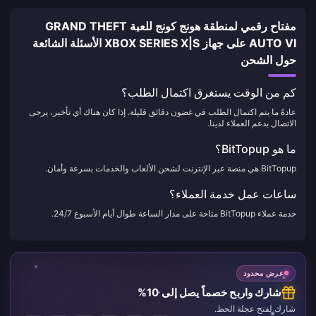
مفتاح رقمي لمنطقة هونج كونج للعبة GRAND THEFT
AUTO VI على جهاز XBOX SERIES X|S الأسئلة الشائعة
حول الشحن
كم من الوقت يستغرق اكتمال الطلب؟
عادةً ما يتم اكتمال الطلب في غضون دقائق قليلة. إذا كان هناك أي تأخير، يرجى
الاتصال بدعم العملاء لدينا.
ما هو BitTopup؟
BitTopup هي منصة عبر الإنترنت لشحن الألعاب والخدمات بسرعة وأمان.
ساعات عمل خدمة العملاء؟
خدمة عملاء BitTopup متاحة على مدار الساعة طوال أيام الأسبوع 24/7.
عرض محدود
شارك واربح خصماً يصل إلى 10%
شارك لفتح عجلة الحظ.