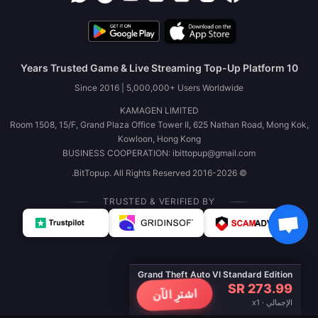
10 Years Trusted Game & Live Streaming Top-Up Platform
Since 2016 | 5,000,000+ Users Worldwide
KAMAGEN LIMITED
Room 1508, 15/F, Grand Plaza Office Tower II, 625 Nathan Road, Mong Kok,
Kowloon, Hong Kong
BUSINESS COOPERATION: ibittopup@gmail.com
© 2016-2026 BitTopup. All Rights Reserved.
TRUSTED & VERIFIED BY
Grand Theft Auto VI Standard Edition
SR 273.99
اشترِ الآن
الإجمالي · x1