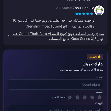
Zhou Lian Jie
2026/08/05
واجهت مشكلة في أحد الطلبات، وتم حلها في أقل من 10
دقائق. دعم عملاء رائع (شحن Genshin Impact).
مفتاح رقمي لمنطقة هونج كونج للعبة Grand Theft Auto VI على
جهاز Xbox Series X|S جميع التقييمات
تقييمك
شارك تجربتك
ساعد الآخرين بترك تقييم سريع أدناه.
اسمك
التقييم
اضغط للتقييم
تقييمك