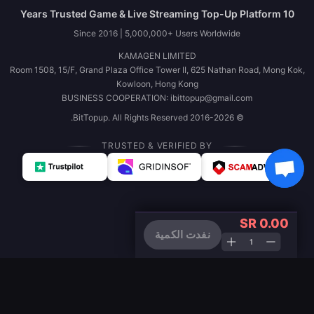
10 Years Trusted Game & Live Streaming Top-Up Platform
Since 2016 | 5,000,000+ Users Worldwide
KAMAGEN LIMITED
Room 1508, 15/F, Grand Plaza Office Tower II, 625 Nathan Road, Mong Kok,
Kowloon, Hong Kong
BUSINESS COOPERATION: ibittopup@gmail.com
© 2016-2026 BitTopup. All Rights Reserved.
TRUSTED & VERIFIED BY
SR 0.00
نفدت الكمية