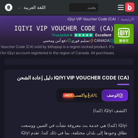
بحث
اللغة العربية
/
الرئيسية
/
iQiyi VIP Voucher Code (CA)
IQIYI VIP VOUCHER CODE (CA)
Trustpilot
Excellent
CANADA
تسليم فوري
دفع آمن ومحمي
P Voucher Code (CA) sold by bittopup is a region locked product. It's
d for iQiyi account registered in the region of Canada. All purchases
are NON-REFUNDABLE and NON-RETURNABLE.
IQIYI VIP VOUCHER CODE (CA) دليل إعادة الشحن
الوصف
ادعُ واكسب
HOT
iQiyi (كندا) هي خدمة بث معروفة نشأت في الصين ووسعت
نطاق وجودها إلى بلدان مختلفة، بما في ذلك كندا. تقدم iQiyi