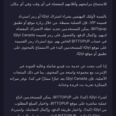
بالنسبة لأولئك المهتمين بشراء اشتراك iQiyi أو رمز استرداد
قسيمة VIP، فإن العملية بسيطة. من خلال زيارة موقع أو تطبيق
BitTopup، يمكن للمستخدمين تحديد خطة الاشتراك المفضلة
لديهم، وإكمال الدفع، والحصول على رمز قسيمة iQiyi Canada
في حساب BITTOPUP الخاص بهم. يتيح استرداد رمز القسيمة
على موقع iQiyi للمستخدمين البدء في الاستمتاع بالمحتوى على
إذا كنت تبحث عن خدمة بث فيديو شاملة وعالية الجودة عبر
الإنترنت مع مجموعة واسعة من المحتوى، بما في ذلك المنتجات
الأصلية، فإن iQiyi Canada يعد خيارًا ممتازًا في كندا. توفر ميزاته
لشراء iQiyi (كندا) على BITTOPUP، يمكن للمستخدمين اتباع
عملية مباشرة على موقع BITTOPUP، واختيار المبلغ المطلوب
من iQiyi (كندا)، واختيار طريقة الدفع، وإكمال المعاملة، واسترداد
رمز iQiyi (كندا) في BITTOPUP الخاص بهم. حساب للوصول