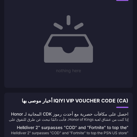
nothing here
IQIYI VIP VOUCHER CODE (CA) أخبار موصى بها
احصل على مكافآت حصرية مع أحدث رموز CDK المجانية لـ Honor
إذا كنت من عشاق لعبة Honor of Kings، فأنت دائمًا تبحث عن طرق للتفوق على
of Kings
خصومك. لا مزيد من البحث! لقد قمنا بتجميع أحدث وأكبر رموز CDK المجانية لـ
"Helldiver 2" surpasses "COD" and "Fortnite" to top the
Honor of Kings والتي ستساعدك على فتح المكافآت الحصرية وتعزيز تجربة
"Helldiver 2" surpasses "COD" and "Fortnite" to top the PSN US store
PSN US store
الألعاب الخاصة بك. لا تفوت هذه العروض محدودة الوقت واستعد للسيطرة على