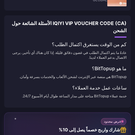
IQIYI VIP VOUCHER CODE (CA) الأسئلة الشائعة حول
الشحن
كم من الوقت يستغرق اكتمال الطلب؟
عادةً ما يتم اكتمال الطلب في غضون دقائق قليلة. إذا كان هناك أي تأخير، يرجى
الاتصال بدعم العملاء لدينا.
ما هو BitTopup؟
BitTopup هي منصة عبر الإنترنت لشحن الألعاب والخدمات بسرعة وأمان.
ساعات عمل خدمة العملاء؟
خدمة عملاء BitTopup متاحة على مدار الساعة طوال أيام الأسبوع 24/7.
عرض محدود
شارك واربح خصماً يصل إلى 10%