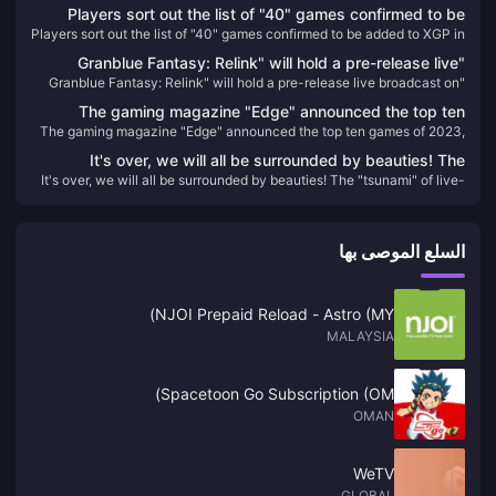
ساحة المعركة!
Players sort out the list of "40" games confirmed to be
Players sort out the list of "40" games confirmed to be added to XGP in
added to XGP in 2024
2024
"Granblue Fantasy: Relink" will hold a pre-release live
"Granblue Fantasy: Relink" will hold a pre-release live broadcast on
broadcast on January 11
January 11
The gaming magazine "Edge" announced the top ten
The gaming magazine "Edge" announced the top ten games of 2023,
games of 2023, and "Tears of the King" won the best
and "Tears of the King" won the best game of the year again.
game of the year again.
It's over, we will all be surrounded by beauties! The
It's over, we will all be surrounded by beauties! The "tsunami" of live-
"tsunami" of live-action interactive film and television
action interactive film and television games is approaching. Should
games is approaching. Should domestic stand-alone
domestic stand-alone players be pessimistic?
players be pessimistic?
السلع الموصى بها
NJOI Prepaid Reload - Astro (MY)
MALAYSIA
Spacetoon Go Subscription (OM)
OMAN
WeTV
GLOBAL