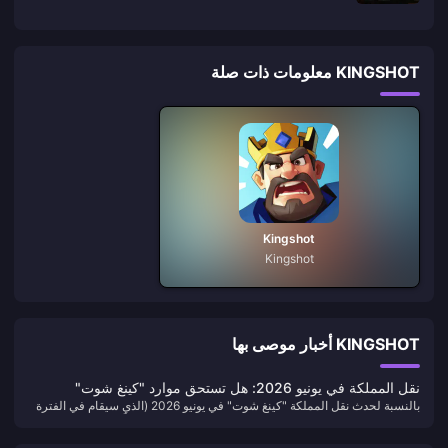
KINGSHOT معلومات ذات صلة
Kingshot
Kingshot
KINGSHOT أخبار موصى بها
نقل المملكة في يونيو 2026: هل تستحق موارد "كينغ شوت"
بالنسبة لحدث نقل المملكة "كينغ شوت" في يونيو 2026 (الذي سيقام في الفترة
(Kingshot) الشراء؟
من **7 إلى 13 يونيو 2026 بالتوقيت العالمي المنسق** وفقاً للمعاينة الرسمية)،
فإن شراء الموارد يستحق العناء **فقط** إذا كنت من اللاعبين الذين ينفقون