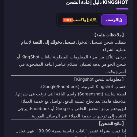
KINGSHOT دليل إعادة الشحن
الوصف
ادعُ واكسب
HOT
【ملاحظات هامة】
يتطلب شحن تسجيل الدخول
تسجيل دخولك إلى اللعبة
لإتمام
عملية الشراء.
يرجى التأكد من ملء المعلومات المطلوبة لباقات KingShot أو
شحن الجواهر بدقة لضمان استلام عناصر الباقة المشحونة في
أسرع وقت.
【معلومات شحن Kingshot】
حساب Kingshot المرتبط (Google/Facebook).
لقطة شاشة (Screenshot) واسم الباقة التي ترغب في شرائها.
ملاحظة هامة: بعد نجاح عملية الدفع، تواصل مع خدمة العملاء
لتزويدهم برمز التحقق الخاص بـ Google أو Facebook. يرجى
الانتباه إلى توجيهات خدمة العملاء عبر الرسائل الفورية.
【نتائج الشحن】
إذا قمت بشراء عنصر "باقات قياسية بقيمة 99.99"، فهي تعادل