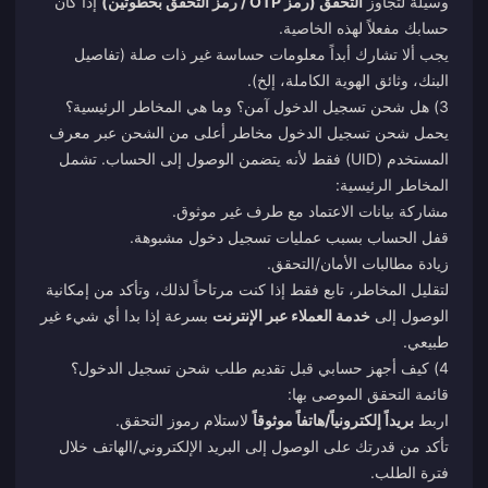
وسيلة لتجاوز
التحقق (رمز OTP / رمز التحقق بخطوتين)
إذا كان
حسابك مفعلاً لهذه الخاصية.
يجب ألا تشارك أبداً معلومات حساسة غير ذات صلة (تفاصيل
البنك، وثائق الهوية الكاملة، إلخ).
3) هل شحن تسجيل الدخول آمن؟ وما هي المخاطر الرئيسية؟
يحمل شحن تسجيل الدخول مخاطر أعلى من الشحن عبر معرف
المستخدم (UID) فقط لأنه يتضمن الوصول إلى الحساب. تشمل
المخاطر الرئيسية:
مشاركة بيانات الاعتماد مع طرف غير موثوق.
قفل الحساب بسبب عمليات تسجيل دخول مشبوهة.
زيادة مطالبات الأمان/التحقق.
لتقليل المخاطر، تابع فقط إذا كنت مرتاحاً لذلك، وتأكد من إمكانية
الوصول إلى
خدمة العملاء عبر الإنترنت
بسرعة إذا بدا أي شيء غير
طبيعي.
4) كيف أجهز حسابي قبل تقديم طلب شحن تسجيل الدخول؟
قائمة التحقق الموصى بها:
اربط
بريداً إلكترونياً/هاتفاً موثوقاً
لاستلام رموز التحقق.
تأكد من قدرتك على الوصول إلى البريد الإلكتروني/الهاتف خلال
فترة الطلب.