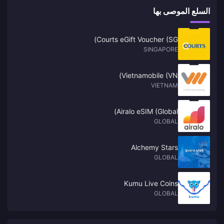
مبالغ بسيطة إلى متوسطة وتنتقل إلى مملكة حديثة أو متوسطة المستوى. عمليتا
السلع الموصى بها
الشراء اللتان تبرران سعرهما فعلياً هما **حزمة تسريع + معدات متوسطة المدى
(حوالي 29.99 دولاراً)** و**حزمة شظايا الأبطال (حوالي 9.99 دولاراً)**، حيث
تحققان كفاءة تقارب **1.3–1.5 ضعفاً من حيث القوة مقابل الدولار** مقارنة
بالحزم اليومية القياسية. يجب على اللاعبين المجانيين (F2P) عدم شراء أي شيء،
Courts eGift Voucher (SG)
وبدلاً من ذلك عليهم تجميع موارد تكفي لـ **7–14 يوماً** بالإضافة إلى **تصريح
SINGAPORE
النقل الأسبوعي المجاني من متجر التحالف**. أما اللاعبون الكبار (Whales) الذين
ينتقلون إلى ممالك متطورة، فسيواجهون تناقصاً كبيراً في العوائد بعد تجاوز حاجز
**200 دولار**.
Vietnamobile (VN)
VIETNAM
Airalo eSIM (Global)
GLOBAL
Alchemy Stars
GLOBAL
Kumu Live Coins
GLOBAL