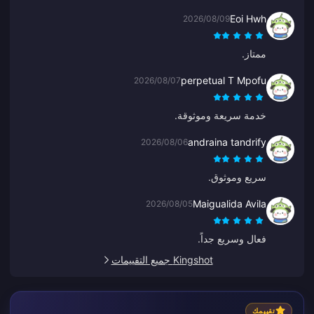
Eoi Hwh
2026/08/09
ممتاز.
perpetual T Mpofu
2026/08/07
خدمة سريعة وموثوقة.
andraina tandrify
2026/08/06
سريع وموثوق.
Maigualida Avila
2026/08/05
فعال وسريع جداً.
Kingshot جميع التقييمات
تقييمك