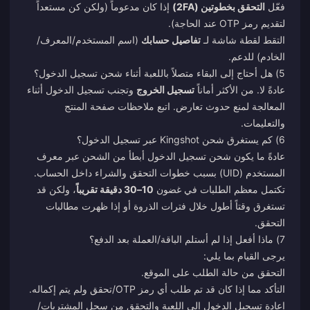
فعّل
التحقق بخطوتين (2FA)
إذا كان مدعوماً (ولكن كن مستعداً
لتقديم رمز OTP عند الحاجة).
التقط لقطة شاشة لـ
تفاصيل حسابك
(اسم المستخدم/المعرف/
الخادم) للدعم.
5) هل أحتاج إلى البقاء متصلاً باللعبة أثناء شحن تسجيل الدخول؟
عادةً لا. من الأكثر أماناً
تسجيل الخروج
وتجنب تسجيل الدخول أثناء
المعالجة لمنع حدوث تعارض. اتبع ملاحظات صفحة المنتج
والتعليمات.
6) كم يستغرق شحن Kingshot عبر تسجيل الدخول؟
عادةً ما يكون شحن تسجيل الدخول أبطأ من الشحن عبر معرف
المستخدم (UID) بسبب خطوات التحقق والشراء داخل الحساب.
تكتمل معظم الطلبات في غضون
10–30 دقيقة تقريباً
، ولكن قد
تستغرق وقتاً أطول خلال فترات الذروة أو إذا ظهرت مطالبات
التحقق.
7) ماذا أفعل إذا لم أستلم الباقة/العملة بعد الدفع؟
يرجى القيام بما يلي:
التحقق من حالة الطلب على الموقع.
التأكد مما إذا كان قد تم طلب أي رمز OTP/تحقق ولم يتم إكماله.
إعادة تسجيل الدخول إلى اللعبة والتحقق من سجل المشتريات/