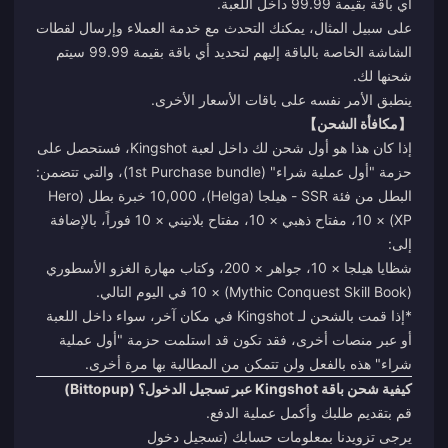
أي باقة بقيمة 99.99 داخل اللعبة.
على سبيل المثال، يمكنك التحدث مع خدمة العملاء وإرسال لقطات
الشاشة الخاصة بالباقة إليهم لتحديد أي باقة بقيمة 99.99 سيتم
شحنها لك.
ينطبق الأمر نفسه على باقات الأسعار الأخرى.
【مكافأة الشحن】
إذا كان هذا هو أول شحن لك داخل لعبة Kingshot، فستحصل على
حزمة "أول عملية شراء" (1st Purchase bundle)، والتي تتضمن:
البطل من فئة SSR - هيلجا (Helga)، 10,000 خبرة بطل (Hero
XP) × 10، مفتاح ذهبي × 10، مفتاح بلاتيني × 10 فوراً، بالإضافة
إلى:
شظايا هيلجا × 10، جواهر × 200، وكتاب مهارة الغزو الأسطوري
(Mythic Conquest Skill Book) × 10 في اليوم التالي.
*إذا قمت بالشحن لـ Kingshot في مكان آخر، سواء داخل اللعبة
أو عبر منصات أخرى، فقد تكون قد استلمت حزمة "أول عملية
شراء" هذه بالفعل ولن تتمكن من المطالبة بها مرة أخرى.
كيفية شحن باقة Kingshot عبر تسجيل الدخول؟ (Bittopup)
قم بتقديم طلبك وأكمل عملية الدفع.
يرجى تزويدنا بمعلومات حسابك (تسجيل دخول