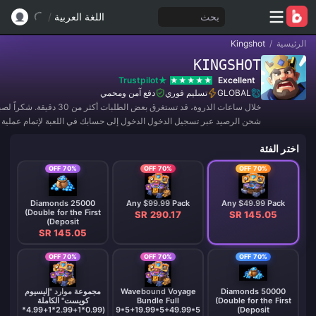
بحث
اللغة العربية
/
الرئيسية
/
Kingshot
KINGSHOT
Trustpilot
Excellent
GLOBAL
تسليم فوري
دفع آمن ومحمي
خلال ساعات الذروة، قد تستغرق بعض الطلبات أكثر
شحن الرصيد عبر تسجيل الدخول الدخول إلى حسابك في اللعبة لإتمام عملية 
يرجى التو
اختر الفئة
بعد إتمام الدفع.
70% OFF
70% OFF
70% OFF
25000 Diamonds
Any $99.99 Pack
Any $49.99 Pack
(Double for the First
SR 290.17
SR 145.05
Deposit)
SR 145.05
70% OFF
70% OFF
70% OFF
50000 Diamonds
Wavebound Voyage
مجموعة موارد "إليسيوم
(Double for the First
Bundle Full
كويست" الكاملة
Set(4.99*5+9.99*5+19.99*5+49.99*5)
(0.99*1+2.99*1+4.99*1+9.99*1+19.99*1+49.99*1+99.99*3)
Deposit)