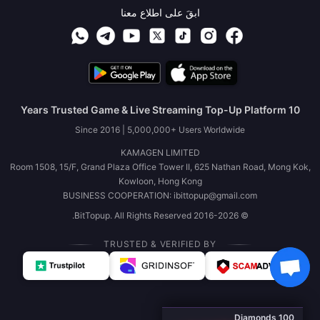
ابقَ على اطلاع معنا
10 Years Trusted Game & Live Streaming Top-Up Platform
Since 2016 | 5,000,000+ Users Worldwide
KAMAGEN LIMITED
Room 1508, 15/F, Grand Plaza Office Tower II, 625 Nathan Road, Mong Kok,
Kowloon, Hong Kong
BUSINESS COOPERATION: ibittopup@gmail.com
© 2016-2026 BitTopup. All Rights Reserved.
TRUSTED & VERIFIED BY
100 Diamonds