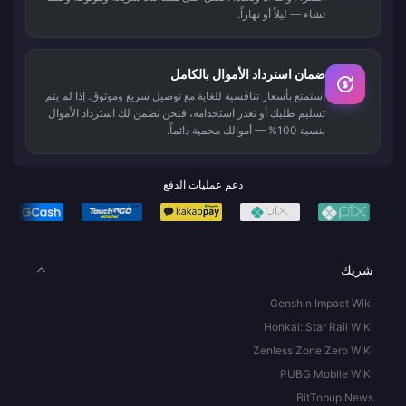
تشاء — ليلاً أو نهاراً.
ضمان استرداد الأموال بالكامل
استمتع بأسعار تنافسية للغاية مع توصيل سريع وموثوق. إذا لم يتم
تسليم طلبك أو تعذر استخدامه، فنحن نضمن لك استرداد الأموال
بنسبة 100% — أموالك محمية دائماً.
دعم عمليات الدفع
شريك
Genshin Impact Wiki
Honkai: Star Rail WIKI
Zenless Zone Zero WIKI
PUBG Mobile WIKI
BitTopup News