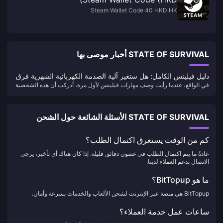
Steam Wallet Code 40 HKD HK
STATE OF SURVIVAL أخبار موصى بها
دليل فيلينس الكامل: هل ستغير آلية الصدمة الكهربائية الشهرية فرق
في الواقع، عندما رأيت وصف مهارات فيلينس لأول مرة، أدركت أن هذه الشخصية
الصدمة الكهربائية حقًا؟
قد تغير تمامًا فهمنا لتفاعل الصدمة الكهربائية. كلاعب قديم يدرس آليات التفاعلات
العنصرية منذ الإصدار 1.0، يجب أن أقول إن نظام "الصدمة الكهربائية الشهرية"
الخاص بفيلينس قد جلب بعض المفاجآت التي لم أتوقعها.
STATE OF SURVIVAL الأسئلة الشائعة حول الشحن
كم من الوقت يستغرق اكتمال الطلب؟
عادةً ما يتم اكتمال الطلب في غضون دقائق قليلة. إذا كان هناك أي تأخير، يرجى
الاتصال بدعم العملاء لدينا.
ما هو BitTopup؟
BitTopup هي منصة عبر الإنترنت لشحن الألعاب والخدمات بسرعة وأمان.
ساعات عمل خدمة العملاء؟