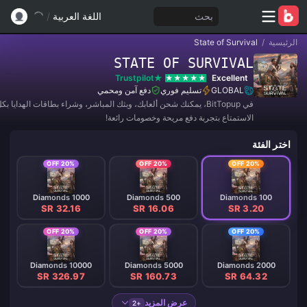
بحث
اللغة العربية
/
الرئيسية
/
State of Survival
STATE OF SURVIVAL
Trustpilot
Excellent
GLOBAL
تسليم فوري
دفع آمن ومحمي
في BitTopup، يمكنك شحن ألعابك، وبثك المباشر، وشراء بطاقات الهدايا 
الاستمتاع بتجربة دفع مريحة وخصومات رائعة!
اختر الفئة
20% OFF
20% OFF
20% OFF
1000 Diamonds
500 Diamonds
100 Diamonds
SR 32.16
SR 16.06
SR 3.20
20% OFF
20% OFF
20% OFF
10000 Diamonds
5000 Diamonds
2000 Diamonds
SR 326.97
SR 160.73
SR 64.32
عرض المزيد
+2