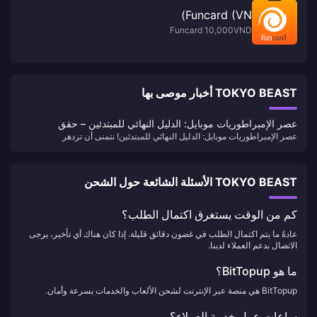
Funcard (VN)
Funcard 10,000VND
TOKYO BEAST أخبار موصى بها
عصر الإمبراطوريات موبايل: الدليل النهائي للمبتدئين – حقق
عصر الإمبراطوريات موبايل: الدليل النهائي للمبتدئين! نتمنى أن تزدهر
الإنجازات بسرعة!
إمبراطوريتك، وأن تغزو حروبك العالم، وأن تتراكم جوائزك - نتمنى أن يظهر
أبطالك بأعداد كبيرة وأن تُفتح إنجازاتك بسرعة.
TOKYO BEAST الأسئلة الشائعة حول الشحن
كم من الوقت يستغرق اكتمال الطلب؟
عادةً ما يتم اكتمال الطلب في غضون دقائق قليلة. إذا كان هناك أي تأخير، يرجى
الاتصال بدعم العملاء لدينا.
ما هو BitTopup؟
BitTopup هي منصة عبر الإنترنت لشحن الألعاب والخدمات بسرعة وأمان.
ساعات عمل خدمة العملاء؟