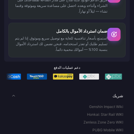
الشراء وأثناءه وبعده. احصل على مساعدة سريعة وموثوقة وقتما
تشاء — ليلاً أو نهاراً.
ضمان استرداد الأموال بالكامل
استمتع بأسعار تنافسية للغاية مع توصيل سريع وموثوق. إذا لم يتم
تسليم طلبك أو تعذر استخدامه، فنحن نضمن لك استرداد الأموال
بنسبة 100% — أموالك محمية دائماً.
دعم عمليات الدفع
شريك
Genshin Impact Wiki
Honkai: Star Rail WIKI
Zenless Zone Zero WIKI
PUBG Mobile WIKI