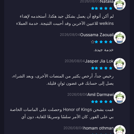
Natalia
2026/08/05
لم أكن أتوقع أن يعمل بشكل جيد هكذا. أستخدمه لإهداء
welkins للاعبين الآخرين وقد أحببت النتيجة. خدمة العملاء
سريعة أيضاً. إذا كنت تريد إهداء أي شيء لأي شخص، فهذه
Oussama Zaouali
2026/08/04
منصة رائعة.
خدمة جيدة.
Jasper Jia Lok
2026/08/04
رخيص جداً، أرخص بكثير من المنصات الأخرى، وبعد الشراء،
يصل إلى حسابك في غضون ثوانٍ قليلة.
Amil Darmawi
2026/08/06
قمت بشحن Honor of Kings وحصلت على الماسات الخاصة
بي على الفور. كان الأمر سلسًا وسريعًا للغاية، دون أي
مشاكل.
homam othman
2026/08/06