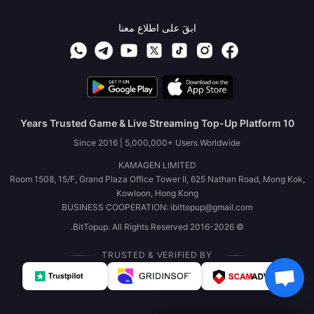
ابقَ على اطلاع معنا
10 Years Trusted Game & Live Streaming Top-Up Platform
Since 2016 | 5,000,000+ Users Worldwide
KAMAGEN LIMITED
Room 1508, 15/F, Grand Plaza Office Tower II, 625 Nathan Road, Mong Kok,
Kowloon, Hong Kong
BUSINESS COOPERATION: ibittopup@gmail.com
© 2016-2026 BitTopup. All Rights Reserved.
TRUSTED & VERIFIED BY