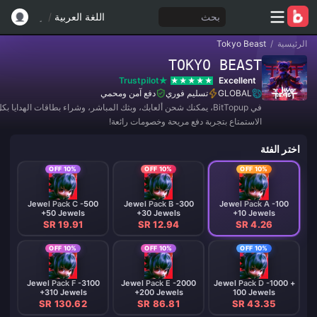
بحث
اللغة العربية
/
الرئيسية
/
Tokyo Beast
TOKYO BEAST
Trustpilot
Excellent
GLOBAL
تسليم فوري
دفع آمن ومحمي
في BitTopup، يمكنك شحن ألعابك، وبثك المباشر، وشراء بطاقات الهدايا 
الاستمتاع بتجربة دفع مريحة وخصومات رائعة!
اختر الفئة
10% OFF
10% OFF
10% OFF
Jewel Pack C -500
Jewel Pack B -300
Jewel Pack A -100
+50 Jewels
+30 Jewels
+10 Jewels
SR 19.91
SR 12.94
SR 4.26
10% OFF
10% OFF
10% OFF
Jewel Pack F -3100
Jewel Pack E -2000
Jewel Pack D -1000 +
+310 Jewels
+200 Jewels
100 Jewels
SR 130.62
SR 86.81
SR 43.35