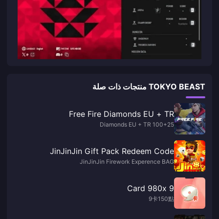
TOKYO BEAST منتجات ذات صلة
Free Fire Diamonds EU + TR
100+25 Diamonds EU + TR
JinJinJin Gift Pack Redeem Code
JinJinJin Firework Experence BAG
9 Card 980x
9卡150點