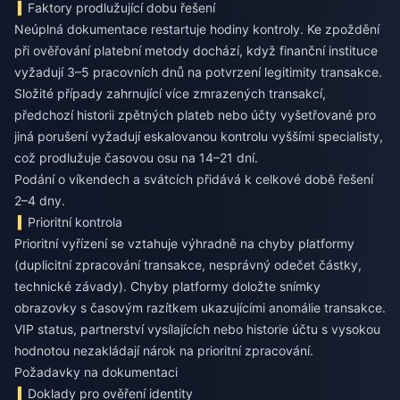
Faktory prodlužující dobu řešení
Neúplná dokumentace restartuje hodiny kontroly. Ke zpoždění
při ověřování platební metody dochází, když finanční instituce
vyžadují 3–5 pracovních dnů na potvrzení legitimity transakce.
Složité případy zahrnující více zmrazených transakcí,
předchozí historii zpětných plateb nebo účty vyšetřované pro
jiná porušení vyžadují eskalovanou kontrolu vyššími specialisty,
což prodlužuje časovou osu na 14–21 dní.
Podání o víkendech a svátcích přidává k celkové době řešení
2–4 dny.
Prioritní kontrola
Prioritní vyřízení se vztahuje výhradně na chyby platformy
(duplicitní zpracování transakce, nesprávný odečet částky,
technické závady). Chyby platformy doložte snímky
obrazovky s časovým razítkem ukazujícími anomálie transakce.
VIP status, partnerství vysílajících nebo historie účtu s vysokou
hodnotou nezakládají nárok na prioritní zpracování.
Požadavky na dokumentaci
Doklady pro ověření identity