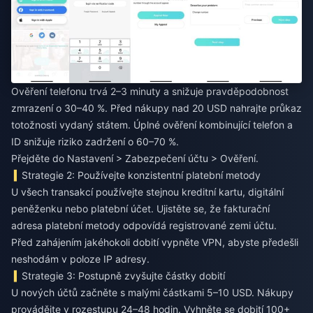
Ověření telefonu trvá 2–3 minuty a snižuje pravděpodobnost
zmrazení o 30–40 %. Před nákupy nad 20 USD nahrajte průkaz
totožnosti vydaný státem. Úplné ověření kombinující telefon a
ID snižuje riziko zadržení o 60–70 %.
Přejděte do Nastavení > Zabezpečení účtu > Ověření.
Strategie 2: Používejte konzistentní platební metody
U všech transakcí používejte stejnou kreditní kartu, digitální
peněženku nebo platební účet. Ujistěte se, že fakturační
adresa platební metody odpovídá registrované zemi účtu.
Před zahájením jakéhokoli dobití vypněte VPN, abyste předešli
neshodám v poloze IP adresy.
Strategie 3: Postupně zvyšujte částky dobití
U nových účtů začněte s malými částkami 5–10 USD. Nákupy
provádějte v rozestupu 24–48 hodin. Vyhněte se dobití 100+