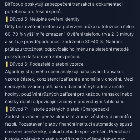
BitTopup poskytují zabezpečení transakcí a dokumentaci
potřebnou pro řešení sporů.
Důvod 5: Neúplné ověření identity
Účty bez ověření telefonu a potvrzení průkazu totožnosti čelí o
60–70 % vyšší míře zmrazení. Ověření telefonu trvá 2–3 minuty
a snižuje pravděpodobnost zadržení o 30–40 %. Nahrání
průkazu totožnosti odpovídajícího jménu na platební metodě
poskytuje další úroveň zabezpečení.
Důvod 6: Podezřelé platební vzorce
Algoritmy strojového učení analyzují načasování transakcí,
vzorce částek, konzistenci zařízení a anomálie v chování. Mezi
neobvyklé vzorce patří nákup diamantů výhradně v určité
hodiny, používání různých zařízení pro každou transakci nebo
částky dobití odpovídající známým podvodným šablonám.
Důvod 7: Historie zpětných plateb (Chargeback)
Žádosti o vrácení peněz okamžitě zmrazí zůstatky diamantů i
fazolí. Pozastavení platby finanční institucí automaticky spustí
omezení peněženky, dokud nebude spor vyřešen. Předchozí
historie zpětných plateb vytváří trvalý zvýšený dohled nad