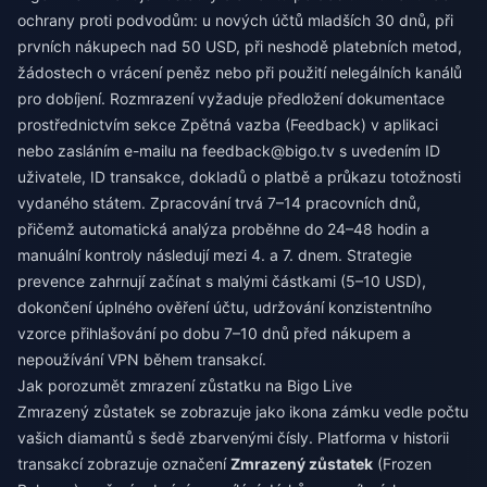
ochrany proti podvodům: u nových účtů mladších 30 dnů, při
prvních nákupech nad 50 USD, při neshodě platebních metod,
žádostech o vrácení peněz nebo při použití nelegálních kanálů
pro dobíjení. Rozmrazení vyžaduje předložení dokumentace
prostřednictvím sekce Zpětná vazba (Feedback) v aplikaci
nebo zasláním e-mailu na
feedback@bigo.tv
s uvedením ID
uživatele, ID transakce, dokladů o platbě a průkazu totožnosti
vydaného státem. Zpracování trvá 7–14 pracovních dnů,
přičemž automatická analýza proběhne do 24–48 hodin a
manuální kontroly následují mezi 4. a 7. dnem. Strategie
prevence zahrnují začínat s malými částkami (5–10 USD),
dokončení úplného ověření účtu, udržování konzistentního
vzorce přihlašování po dobu 7–10 dnů před nákupem a
nepoužívání VPN během transakcí.
Jak porozumět zmrazení zůstatku na Bigo Live
Zmrazený zůstatek se zobrazuje jako ikona zámku vedle počtu
vašich diamantů s šedě zbarvenými čísly. Platforma v historii
transakcí zobrazuje označení
Zmrazený zůstatek
(Frozen