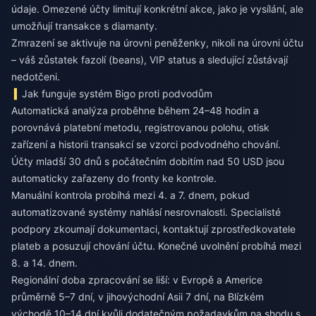
údaje. Omezené účty limitují konkrétní akce, jako je vysílání, ale
umožňují transakce s diamanty.
Zmrazení se aktivuje na úrovni peněženky, nikoli na úrovni účtu
– váš zůstatek fazolí (beans), VIP status a sledující zůstávají
nedotčeni.
Jak funguje systém Bigo proti podvodům
Automatická analýza proběhne během 24–48 hodin a
porovnává platební metodu, registrovanou polohu, otisk
zařízení a historii transakcí se vzorci podvodného chování.
Účty mladší 30 dnů s počátečním dobitím nad 50 USD jsou
automaticky zařazeny do fronty ke kontrole.
Manuální kontrola probíhá mezi 4. a 7. dnem, pokud
automatizované systémy nahlásí nesrovnalosti. Specialisté
podpory zkoumají dokumentaci, kontaktují zprostředkovatele
plateb a posuzují chování účtu. Konečné uvolnění probíhá mezi
8. a 14. dnem.
Regionální doba zpracování se liší: v Evropě a Americe
průměrně 5–7 dní, v jihovýchodní Asii 7 dní, na Blízkém
východě 10–14 dní kvůli dodatečným požadavkům na shodu s