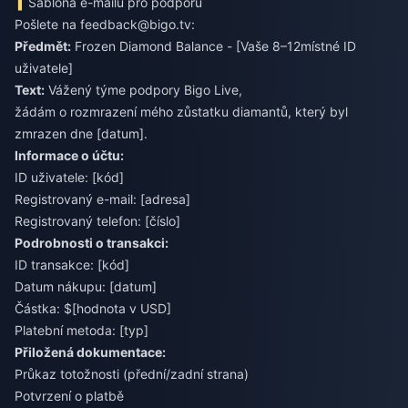
Šablona e-mailu pro podporu
Pošlete na
feedback@bigo.tv
:
Předmět:
Frozen Diamond Balance - [Vaše 8–12místné ID
uživatele]
Text:
Vážený týme podpory Bigo Live,
žádám o rozmrazení mého zůstatku diamantů, který byl
zmrazen dne [datum].
Informace o účtu:
ID uživatele: [kód]
Registrovaný e-mail: [adresa]
Registrovaný telefon: [číslo]
Podrobnosti o transakci:
ID transakce: [kód]
Datum nákupu: [datum]
Částka: $[hodnota v USD]
Platební metoda: [typ]
Přiložená dokumentace:
Průkaz totožnosti (přední/zadní strana)
Potvrzení o platbě