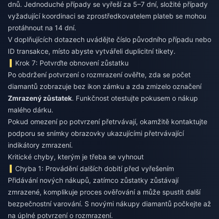
dnů. Jednoduché případy se vyřeší za 5–7 dní, složité případy
vyžadující koordinaci se zprostředkovatelem plateb se mohou
protáhnout na 14 dní.
V doplňujících dotazech uvádějte číslo původního případu nebo
ID transakce, místo abyste vytvářeli duplicitní tikety.
Krok 7: Potvrďte obnovení zůstatku
Po obdržení potvrzení o rozmrazení ověřte, zda se počet
diamantů zobrazuje bez ikon zámku a zda zmizelo označení
Zmrazený zůstatek
. Funkčnost otestujte pokusem o nákup
malého dárku.
Pokud omezení po potvrzení přetrvávají, okamžitě kontaktujte
podporu se snímky obrazovky ukazujícími přetrvávající
indikátory zmrazení.
Kritické chyby, kterým je třeba se vyhnout
Chyba 1: Provádění dalších dobití před vyřešením
Přidávání nových nákupů, zatímco zůstatky zůstávají
zmrazené, komplikuje proces ověřování a může spustit další
bezpečnostní varování. S novými nákupy diamantů počkejte až
na úplné potvrzení o rozmrazení.