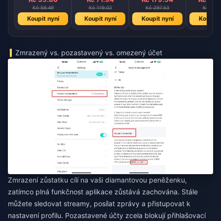
Kč 59.49
Kč 119.02
Kč 297.53
Kč 595
Koupit nyní
Koupit nyní
Koupit nyní
Koupit 
Zmrazený vs. pozastavený vs. omezený účet
Zmrazení zůstatku cílí na vaši diamantovou peněženku,
zatímco plná funkčnost aplikace zůstává zachována. Stále
můžete sledovat streamy, posílat zprávy a přistupovat k
nastavení profilu. Pozastavené účty zcela blokují přihlašovací