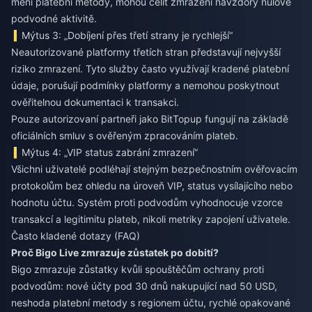
mění platební metody, mohou čelit zmrazení navzdory nulové
podvodné aktivitě.
Mýtus 3: „Dobíjení přes třetí strany je rychlejší“
Neautorizované platformy třetích stran představují nejvyšší
riziko zmrazení. Tyto služby často využívají kradené platební
údaje, porušují podmínky platformy a nemohou poskytnout
ověřitelnou dokumentaci k transakci.
Pouze autorizovaní partneři jako BitTopup fungují na základě
oficiálních smluv s ověřeným zpracováním plateb.
Mýtus 4: „VIP status zabrání zmrazení“
Všichni uživatelé podléhají stejným bezpečnostním ověřovacím
protokolům bez ohledu na úroveň VIP, status vysílajícího nebo
hodnotu účtu. Systém proti podvodům vyhodnocuje vzorce
transakcí a legitimitu plateb, nikoli metriky zapojení uživatele.
Často kladené dotazy (FAQ)
Proč Bigo Live zmrazuje zůstatek po dobití?
Bigo zmrazuje zůstatky kvůli spouštěčům ochrany proti
podvodům: nové účty pod 30 dnů nakupující nad 50 USD,
neshoda platební metody s regionem účtu, rychlé opakované