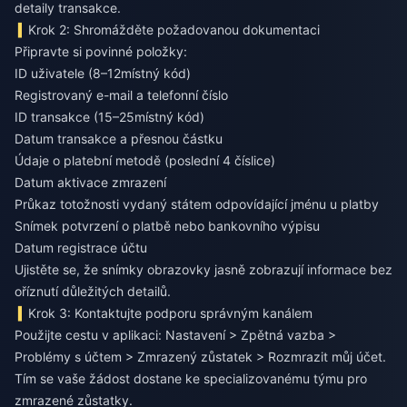
detaily transakce.
Krok 2: Shromážděte požadovanou dokumentaci
Připravte si povinné položky:
ID uživatele (8–12místný kód)
Registrovaný e-mail a telefonní číslo
ID transakce (15–25místný kód)
Datum transakce a přesnou částku
Údaje o platební metodě (poslední 4 číslice)
Datum aktivace zmrazení
Průkaz totožnosti vydaný státem odpovídající jménu u platby
Snímek potvrzení o platbě nebo bankovního výpisu
Datum registrace účtu
Ujistěte se, že snímky obrazovky jasně zobrazují informace bez
oříznutí důležitých detailů.
Krok 3: Kontaktujte podporu správným kanálem
Použijte cestu v aplikaci: Nastavení > Zpětná vazba >
Problémy s účtem > Zmrazený zůstatek > Rozmrazit můj účet.
Tím se vaše žádost dostane ke specializovanému týmu pro
zmrazené zůstatky.