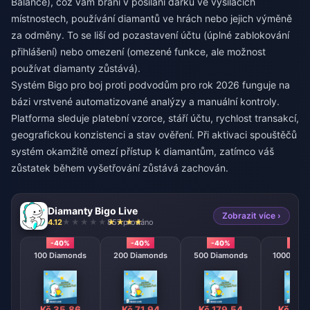
Balance), což vám brání v posílání dárků ve vysílacích
místnostech, používání diamantů ve hrách nebo jejich výměně
za odměny. To se liší od pozastavení účtu (úplné zablokování
přihlášení) nebo omezení (omezené funkce, ale možnost
používat diamanty zůstává).
Systém Bigo pro boj proti podvodům pro rok 2026 funguje na
bázi vrstvené automatizované analýzy a manuální kontroly.
Platforma sleduje platební vzorce, stáří účtu, rychlost transakcí,
geografickou konzistenci a stav ověření. Při aktivaci spouštěčů
systém okamžitě omezí přístup k diamantům, zatímco váš
zůstatek během vyšetřování zůstává zachován.
Diamanty Bigo Live
Zobrazit více ›
4.12
857 prodáno
-40%
-40%
-40%
-40
100 Diamonds
200 Diamonds
500 Diamonds
1000 Dia
Kč 35.86
Kč 71.94
Kč 179.54
Kč 359