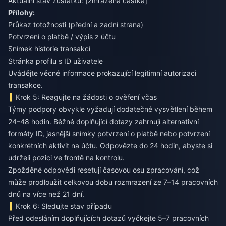
Aktuální stav zůstatku: [zmrazená částka]
Přílohy:
Průkaz totožnosti (přední a zadní strana)
Potvrzení o platbě / výpis z účtu
Snímek historie transakcí
Stránka profilu s ID uživatele
Uvádějte věcné informace prokazující legitimní autorizaci
transakce.
Krok 5: Reagujte na žádosti o ověření včas
Týmy podpory obvykle vyžadují dodatečné vysvětlení během
24–48 hodin. Běžné doplňující dotazy zahrnují alternativní
formáty ID, jasnější snímky potvrzení o platbě nebo potvrzení
konkrétních aktivit na účtu. Odpovězte do 24 hodin, abyste si
udrželi pozici ve frontě na kontrolu.
Zpožděné odpovědi resetují časovou osu zpracování, což
může prodloužit celkovou dobu rozmrazení ze 7–14 pracovních
dnů na více než 21 dní.
Krok 6: Sledujte stav případu
Před odesláním doplňujících dotazů vyčkejte 5–7 pracovních