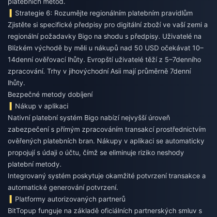
platebních metod.
Strategie 6: Rozumějte regionálním platebním pravidlům
Zjistěte si specifické předpisy pro digitální zboží ve vaší zemi a
regionální požadavky Bigo na shodu s předpisy. Uživatelé na
Blízkém východě by měli u nákupů nad 50 USD očekávat 10–
14denní ověřovací lhůty. Evropští uživatelé těží z 5–7denního
zpracování. Trhy v jihovýchodní Asii mají průměrně 7denní
lhůty.
Bezpečné metody dobíjení
Nákup v aplikaci
Nativní platební systém Bigo nabízí nejvyšší úroveň
zabezpečení s přímým zpracováním transakcí prostřednictvím
ověřených platebních bran. Nákupy v aplikaci se automaticky
propojují s údaji o účtu, čímž se eliminuje riziko neshody
platební metody.
Integrovaný systém poskytuje okamžité potvrzení transakce a
automatické generování potvrzení.
Platformy autorizovaných partnerů
BitTopup funguje na základě oficiálních partnerských smluv s