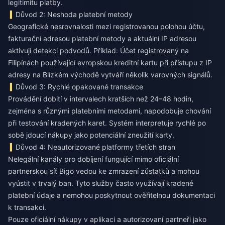
legitimitu platby.
Důvod 2: Neshoda platební metody
Geografické nesrovnalosti mezi registrovanou polohou účtu,
fakturační adresou platební metody a aktuální IP adresou
aktivují detekci podvodů. Příklad: Účet registrovaný na
Filipínách používající evropskou kreditní kartu při přístupu z IP
adresy na Blízkém východě vytváří několik varovných signálů.
Důvod 3: Rychlé opakované transakce
Provádění dobití v intervalech kratších než 24–48 hodin,
zejména s různými platebními metodami, napodobuje chování
při testování kradených karet. Systém interpretuje rychlé po
sobě jdoucí nákupy jako potenciální zneužití karty.
Důvod 4: Neautorizované platformy třetích stran
Nelegální kanály pro dobíjení fungující mimo oficiální
partnerskou síť Bigo vedou ke zmrazení zůstatků a mohou
vyústit v trvalý ban. Tyto služby často využívají kradené
platební údaje a nemohou poskytnout ověřitelnou dokumentaci
k transakci.
Pouze oficiální nákupy v aplikaci a autorizovaní partneři jako