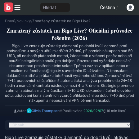
Hledat
Čeština
/
Domů
/
Novinky
/
Zmražený zůstatek na Bigo Live? Oficiální průvodce řešením (2026)
Zmražený zůstatek na Bigo Live? Oficiální průvodce
řešením (2026)
Bigo Live zmrazuje zůstatky diamantů po dobití kvůli ochraně proti
podvodům: u nových účtů mladších 30 dnů, při prvních nákupech nad 50
USD, při neshodě platebních metod, žádostech o vrácení peněz nebo při
použití nelegálních kanálů pro dobíjení. Rozmrazení vyžaduje odeslání
dokumentace prostřednictvím sekce Zpětná vazba v aplikaci nebo e-
mailem na feedback@bigo.tv s uvedením ID uživatele, ID transakce,
dokladů o platbě a průkazu totožnosti vydaného státem. Zpracování trvá
7–14 pracovních dnů, přičemž automatická analýza proběhne do 24–48
hodin a manuální kontrola následuje mezi 4. a 7. dnem. Strategie prevence
zahrnují začínat s malými částkami 5–10 USD, dokončení úplného ověření
účtu, udržování konzistentních vzorců přihlašování po dobu 7–10 dnů před
nákupem a nepoužívání VPN během transakcí.
Autor:
Olivia Thompson
Publikováno:
2026/02/07
16 min čtení
Obsah
Bigo Live zmrazuje zůstatky diamantů po dobití kvůli aktivaci