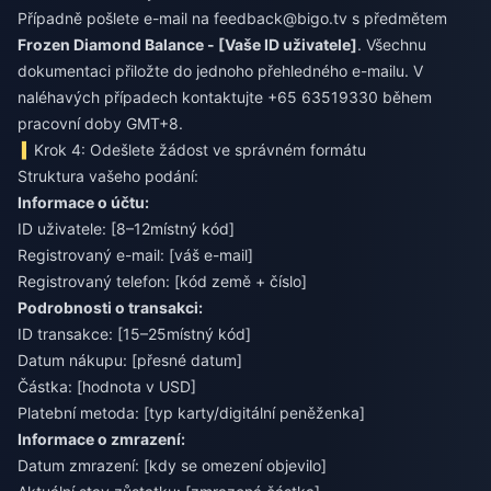
Případně pošlete e-mail na
feedback@bigo.tv
s předmětem
Frozen Diamond Balance - [Vaše ID uživatele]
. Všechnu
dokumentaci přiložte do jednoho přehledného e-mailu. V
naléhavých případech kontaktujte +65 63519330 během
pracovní doby GMT+8.
Krok 4: Odešlete žádost ve správném formátu
Struktura vašeho podání:
Informace o účtu:
ID uživatele: [8–12místný kód]
Registrovaný e-mail: [váš e-mail]
Registrovaný telefon: [kód země + číslo]
Podrobnosti o transakci:
ID transakce: [15–25místný kód]
Datum nákupu: [přesné datum]
Částka: [hodnota v USD]
Platební metoda: [typ karty/digitální peněženka]
Informace o zmrazení:
Datum zmrazení: [kdy se omezení objevilo]