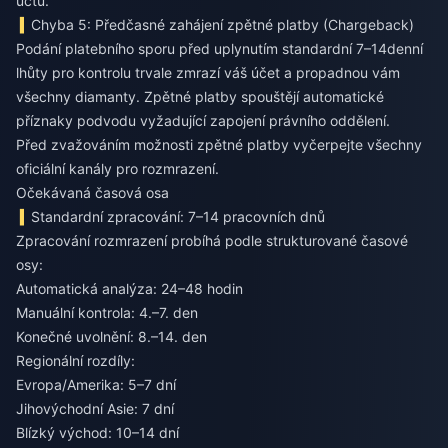
účtu.
Chyba 5: Předčasné zahájení zpětné platby (Chargeback)
Podání platebního sporu před uplynutím standardní 7–14denní
lhůty pro kontrolu trvale zmrazí váš účet a propadnou vám
všechny diamanty. Zpětné platby spouštějí automatické
příznaky podvodu vyžadující zapojení právního oddělení.
Před zvažováním možnosti zpětné platby vyčerpejte všechny
oficiální kanály pro rozmrazení.
Očekávaná časová osa
Standardní zpracování: 7–14 pracovních dnů
Zpracování rozmrazení probíhá podle strukturované časové
osy:
Automatická analýza: 24–48 hodin
Manuální kontrola: 4.–7. den
Konečné uvolnění: 8.–14. den
Regionální rozdíly:
Evropa/Amerika: 5–7 dní
Jihovýchodní Asie: 7 dní
Blízký východ: 10–14 dní