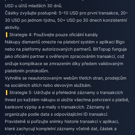
USD u účtů mladších 30 dnů.
Částky zvyšujte postupně: 5–10 USD pro první transakce, 20–
30 USD po jednom týdnu, 50+ USD po 30 dnech konzistentní
aktivity.
Strategie 4: Používejte pouze oficiální kanály
Nákupy diamantů omezte na platební systém v aplikaci Bigo
nebo na platformy autorizovaných partnerů. BitTopup funguje
jako oficiální partner s ověřeným zpracováním transakcí, což
snižuje komplikace se zmrazením díky předem validovaným
platebním protokolům.
Vyhněte se neautorizovaným webům třetích stran, prodejcům
na sociálních sítích nebo slevovým službám.
Strategie 5: Udržujte si přehledné záznamy o transakcích
Ihned po každém nákupu si uložte všechna potvrzení o platbě,
bankovní výpisy a e-maily o transakcích. Záznamy si
organizujte podle data s odpovídajícími ID transakcí.
Pravidelně si pořizujte snímky historie transakcí v aplikaci,
které zachycují kompletní záznamy včetně dat, částek a