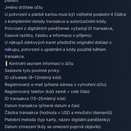
plateb)
Jméno držitele účtu
U potvrzení o platbě kartou musí být viditelné poslední 4 číslice
s kompletními detaily transakce a autorizačními kódy.
Potvrzení z digitálních peněženek vyžadují ID transakce,
časové razítko, částku a informace o příjemci.
U nákupů dárkových karet předložte originální doklad o
nákupu, potvrzení o uplatnění a kódy použité během
transakce.
Kontrolní seznam informací o účtu
Sestavte tyto povinné prvky:
ID uživatele (8–12místný kód)
Registrovaný e-mail (přesná adresa z vytvoření účtu)
Registrovaný telefon (kód země + celé číslo)
ID transakce (15–25místný kód)
Datum transakce (přesné datum a čas)
Částka transakce (hodnota v USD a množství diamantů)
Platební metoda (typ karty, název digitální peněženky)
Datum zmrazení (kdy se omezení poprvé objevilo)