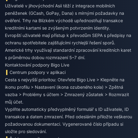
Uživatelé v jihovýchodní Asii těží z integrace mobilních
peněženek (GCash, GoPay, Dana) s mírnými požadavky na
ověření. Trhy na Blízkém východě upřednostňují transakce
kreditními kartami se zvýšeným potvrzením identity.
Evropští uživatelé mají přístup k převodům SEPA s předpisy na
ochranu spotřebitele zajišťujícími rychlejší řešení sporů.
Americké trhy využívají standardní zpracování kreditních karet
s průměrnou dobou rozmrazení 5–7 dní.
Kontaktování podpory Bigo Live
Centrum podpory v aplikaci
Cesta s nejvyšší prioritou: Otevřete Bigo Live > Klepněte na
ikonu profilu > Nastavení (ikona ozubeného kola) > Zpětná
vazba > Problémy s účtem > Zmrazený zůstatek > Rozmrazit
můj účet.
Vyplňte automaticky předvyplněný formulář s ID uživatele, ID
transakce a datem zmrazení. Před odesláním přiložte veškerou
požadovanou dokumentaci. Vygenerované číslo případu si
uložte pro sledování.