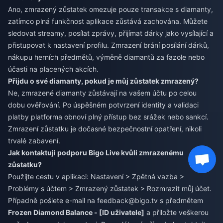
Ano, zmrazený zůstatek omezuje pouze transakce s diamanty,
zatímco plná funkčnost aplikace zůstává zachována. Můžete
sledovat streamy, posílat zprávy, přijímat dárky jako vysílající a
přistupovat k nastavení profilu. Zmrazení brání posílání dárků,
nákupu herních předmětů, výměně diamantů za fazole nebo
účasti na placených akcích.
Přijdu o své diamanty, pokud je můj zůstatek zmrazený?
Ne, zmrazené diamanty zůstávají na vašem účtu po celou
dobu ověřování. Po úspěšném potvrzení identity a validaci
platby platforma obnoví plný přístup bez srážek nebo sankcí.
Zmrazení zůstatku je dočasné bezpečnostní opatření, nikoli
trvalé zabavení.
Jak kontaktuji podporu Bigo Live kvůli zmrazenému
zůstatku?
Použijte cestu v aplikaci: Nastavení > Zpětná vazba >
Problémy s účtem > Zmrazený zůstatek > Rozmrazit můj účet.
Případně pošlete e-mail na
feedback@bigo.tv
s předmětem
Frozen Diamond Balance - [ID uživatele]
a přiložte veškerou