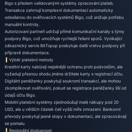
Bigo s předem validovanými systémy zpracování plateb.
Transakce zahrnují komplexní dokumentaci automaticky
odesílanou do ověřovacích systémů Bigo, což snižuje potřebu
manuální kontroly.
Autorizovaní partneři udržují přímé komunikační kanály s týmy
podpory Bigo, což umožňuje rychlejší řešení sporů. Vynikající
zákaznický servis BitTopup poskytuje další vrstvu podpory při
přípravě dokumentace.
Výběr platební metody
Kreditní karty nabízejí nejsilnější ochranu proti podvodům, ale
vyžadují přesnou shodu jména držitele karty s registrací účtu.
Digitální peněženky poskytují soukromí transakcí, ale mohou
zkomplikovat ověřování, pokud se registrace peněženky liší od
údajů účtu Bigo.
Mobilní platební systémy zjednodušují malé nákupy pod 20
USD, ale u větších částek čelí vyšší míře zmrazení. Bankovní
převody poskytují jasné stopy v dokumentaci, ale zpracovávají
se pomalu.
Regionální dostupnost