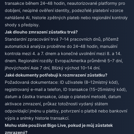
transakce během 24–48 hodin, neautorizované platformy pro
dobíjení, neúplné ověření identity, podezřelé platební vzorce
nahlášené AI, historie zpětných plateb nebo regionální kontroly
shody s předpisy.
Jak dlouho zmrazení zůstatku trvá?
Standardní zpracování trvá 7–14 pracovních dnů, přičemž
automatická analýza proběhne do 24–48 hodin, manuální
kontrola mezi 4. a 7. dnem a konečné uvolnění mezi 8. a 14.
dnem. Regionální rozdíly: Evropa/Amerika průměrně 5–7 dní,
jihovýchodní Asie 7 dní, Blízký východ 10–14 dní.
Jaké dokumenty potřebuji k rozmrazení zůstatku?
Požadovaná dokumentace: ID uživatele (8–12místný kód),
registrovaný e-mail a telefon, ID transakce (15–25místný kód),
datum a částka transakce, údaje o platební metodě, datum
aktivace zmrazení, průkaz totožnosti vydaný státem
odpovídající jménu u platby, potvrzení o platbě nebo bankovní
výpis a snímky historie transakcí.
Mohu stále používat Bigo Live, pokud je můj zůstatek
zmrazený?