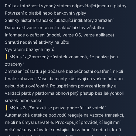
Průkaz totožnosti vydaný státem odpovídající jménu u platby
Potvrzení o platbě nebo bankovní výpisy
Snímky historie transakcí ukazující indikátory zmrazení
Datum aktivace zmrazení a aktuální stav zůstatku
Informace o zařízení (model, verze OS, verze aplikace)
Shrnutí nedávné aktivity na účtu
Vyvrácení běžných mýtů
Mýtus 1: „Zmrazený zůstatek znamená, že peníze jsou
ztraceny“
Zmrazení zůstatku je dočasné bezpečnostní opatření, nikoli
trvalé zabavení. Vaše diamanty zůstávají na vašem účtu po
celou dobu ověřování. Po úspěšném potvrzení identity a
validaci platby platforma obnoví plný přístup bez jakýchkoli
srážek nebo sankcí.
Mýtus 2: „Zmrazují se pouze podezřelí uživatelé“
Automatická detekce podvodů reaguje na vzorce transakcí,
nikoli na úmysl uživatele. Prvokupující provádějící legitimní
velké nákupy, uživatelé cestující do zahraničí nebo ti, kteří