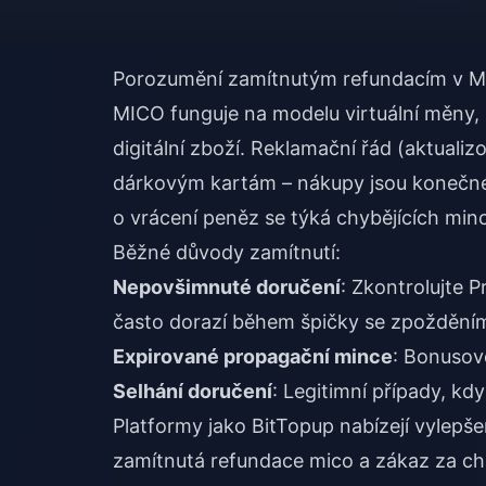
Porozumění zamítnutým refundacím v MI
MICO funguje na modelu virtuální měny,
digitální zboží. Reklamační řád (aktuali
dárkovým kartám – nákupy jsou konečné 
o vrácení peněz se týká chybějících minc
Běžné důvody zamítnutí:
Nepovšimnuté doručení
: Zkontrolujte 
často dorazí během špičky se zpoždění
Expirované propagační mince
: Bonusov
Selhání doručení
: Legitimní případy, kd
Platformy jako
BitTopup
nabízejí vylepše
zamítnutá refundace mico a zákaz za c