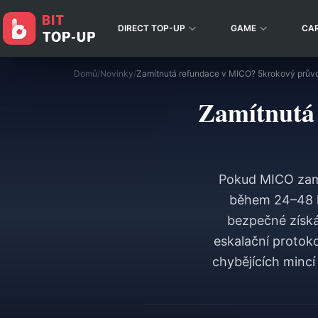
DIRECT TOP-UP
GAME
CA
Domů
/
Novinky
/
Zamítnutá
Pokud MICO zamí
během 24–48 h
bezpečné získá
eskalační protok
chybějících mincí