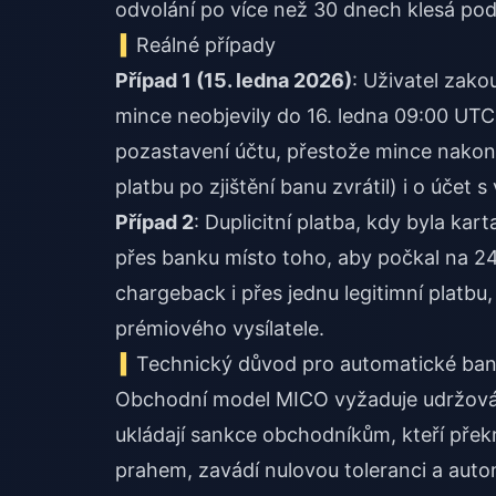
odvolání po více než 30 dnech klesá pod
Reálné případy
Případ 1 (15. ledna 2026)
: Uživatel zako
mince neobjevily do 16. ledna 09:00 UTC
pozastavení účtu, přestože mince nakonec
platbu po zjištění banu zvrátil) i o účet
Případ 2
: Duplicitní platba, kdy byla ka
přes banku místo toho, aby počkal na 2
chargeback i přes jednu legitimní platbu,
prémiového vysílatele.
Technický důvod pro automatické ba
Obchodní model MICO vyžaduje udržová
ukládají sankce obchodníkům, kteří pře
prahem, zavádí nulovou toleranci a auto