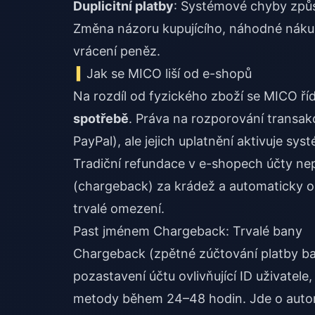
Duplicitní platby
: Systémové chyby způso
Změna názoru kupujícího, náhodné náku
vrácení peněz.
Jak se MICO liší od e-shopů
Na rozdíl od fyzického zboží se MICO řídí
spotřebě
. Práva na rozporování transakce
PayPal), ale jejich uplatnění aktivuje sy
Tradiční refundace v e-shopech účty nep
(chargeback) za krádež a automaticky oz
trvalé omezení.
Past jménem Chargeback: Trvalé bany
Chargeback (zpětné zúčtování platby ban
pozastavení účtu ovlivňující ID uživatele
metody během 24–48 hodin. Jde o autom