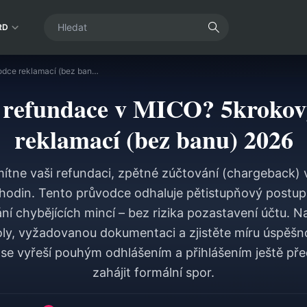
RD
Zamítnutá refundace v MICO? 5krokový průvodce reklamací (bez banu) 2026
 refundace v MICO? 5krokov
reklamací (bez banu) 2026
tne vaši refundaci, zpětné zúčtování (chargeback) v
odin. Tento průvodce odhaluje pětistupňový postup
ní chybějících mincí – bez rizika pozastavení účtu. N
oly, vyžadovanou dokumentaci a zjistěte míru úspěšno
 se vyřeší pouhým odhlášením a přihlášením ještě pře
zahájit formální spor.