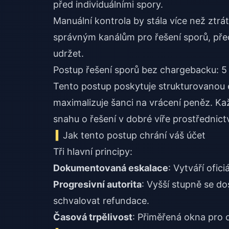
před individuálními spory.
Manuální kontrola by stála více než ztrát
správným kanálům pro řešení sporů, předst
udržet.
Postup řešení sporů bez chargebacku: 5
Tento postup poskytuje strukturovanou e
maximalizuje šanci na vrácení peněz. K
snahu o řešení v dobré víře prostřednic
Jak tento postup chrání váš účet
Tři hlavní principy:
Dokumentovaná eskalace
: Vytváří ofi
Progresivní autorita
: Vyšší stupně se d
schvalovat refundace.
Časová trpělivost
: Přiměřená okna pro 