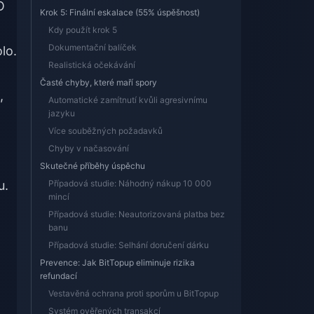
O
Krok 5: Finální eskalace (55% úspěšnost)
Kdy použít krok 5
Dokumentační balíček
lo.
Realistická očekávání
Časté chyby, které maří spory
,
Automatické zamítnutí kvůli agresivnímu
jazyku
Více souběžných požadavků
Chyby v načasování
Skutečné příběhy úspěchu
u.
Případová studie: Náhodný nákup 10 000
mincí
Případová studie: Neautorizovaná platba bez
banu
Případová studie: Selhání doručení dárku
Prevence: Jak BitTopup eliminuje rizika
refundací
Vestavěná ochrana proti sporům u BitTopup
Systém ověřených transakcí