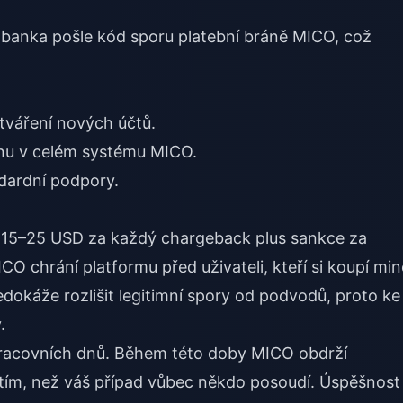
banka pošle kód sporu platební bráně MICO, což
tváření nových účtů.
inu v celém systému MICO.
dardní podpory.
m 15–25 USD za každý chargeback plus sankce za
 chrání platformu před uživateli, kteří si koupí min
nedokáže rozlišit legitimní spory od podvodů, proto ke
.
racovních dnů. Během této doby MICO obdrží
tím, než váš případ vůbec někdo posoudí. Úspěšnost