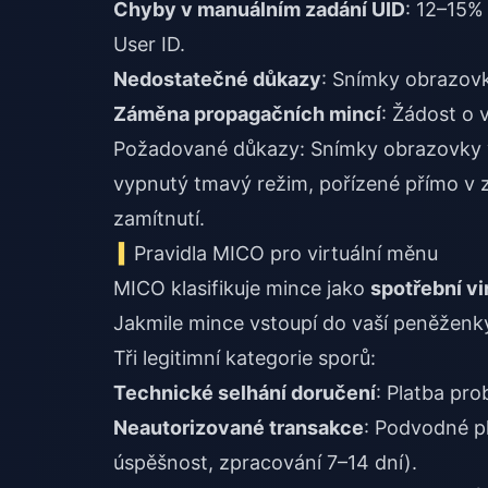
Chyby v manuálním zadání UID
: 12–15%
User ID.
Nedostatečné důkazy
: Snímky obrazovk
Záměna propagačních mincí
: Žádost o
Požadované důkazy: Snímky obrazovky v
vypnutý tmavý režim, pořízené přímo v 
zamítnutí.
Pravidla MICO pro virtuální měnu
MICO klasifikuje mince jako
spotřební vi
Jakmile mince vstoupí do vaší peněženky
Tři legitimní kategorie sporů:
Technické selhání doručení
: Platba pr
Neautorizované transakce
: Podvodné p
úspěšnost, zpracování 7–14 dní).