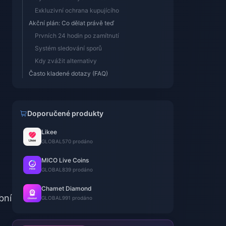
Exkluzivní ochrana kupujícího
Akční plán: Co dělat právě teď
Prvních 24 hodin po zamítnutí
Systém sledování sporů
Kdy zvážit alternativy
Často kladené dotazy (FAQ)
Doporučené produkty
Likee
GLOBAL
570 prodáno
MICO Live Coins
GLOBAL
839 prodáno
Chamet Diamond
bní
GLOBAL
991 prodáno