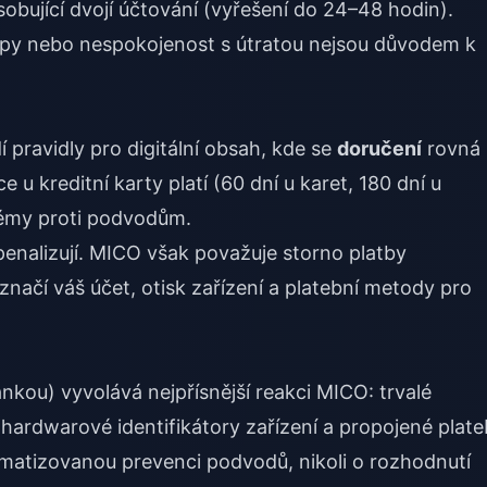
bující dvojí účtování (vyřešení do 24–48 hodin).
py nebo nespokojenost s útratou nejsou důvodem k
 pravidly pro digitální obsah, kde se
doručení
rovná
 u kreditní karty platí (60 dní u karet, 180 dní u
stémy proti podvodům.
enalizují. MICO však považuje storno platby
načí váš účet, otisk zařízení a platební metody pro
kou) vyvolává nejpřísnější reakci MICO: trvalé
, hardwarové identifikátory zařízení a propojené plate
atizovanou prevenci podvodů, nikoli o rozhodnutí