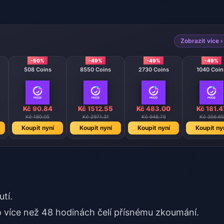
Zobrazit více ›
-50%
-49%
-49%
-49%
508 Coins
8550 Coins
2730 Coins
1040 Coin
Kč 90.84
Kč 1512.55
Kč 483.00
Kč 181.4
Kč 180.05
Kč 2971.31
Kč 948.75
Kč 356.65
Koupit nyní
Koupit nyní
Koupit nyní
Koupit ny
tí.
o více než 48 hodinách čelí přísnému zkoumání.