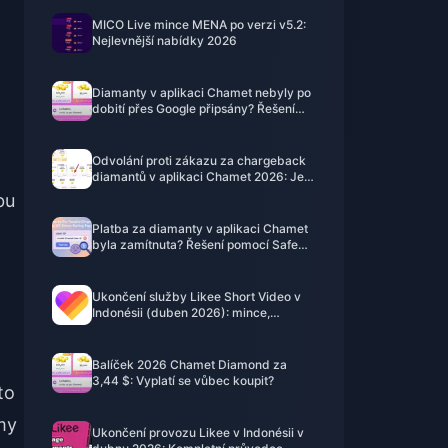
MICO Live mince MENA po verzi v5.2:
Nejlevnější nabídky 2026
Diamanty v aplikaci Chamet nebyly po
dobití přes Google připsány? Řešení
pro rok 2026
Odvolání proti zákazu za chargeback
diamantů v aplikaci Chamet 2026: Je
úspěšnost skutečně 0 %?
bu
Platba za diamanty v aplikaci Chamet
byla zamítnuta? Řešení pomocí Safe
Buy (červen 2026)
Ukončení služby Likee Short Video v
Indonésii (duben 2026): mince,
zálohování a další kroky
Balíček 2026 Chamet Diamond za
3,44 $: Vyplatí se vůbec koupit?
to
my
Ukončení provozu Likee v Indonésii v