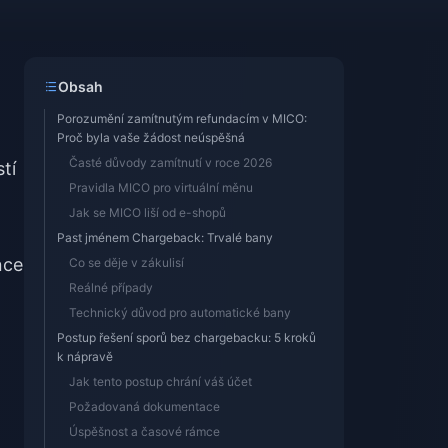
Obsah
Porozumění zamítnutým refundacím v MICO:
Proč byla vaše žádost neúspěšná
Časté důvody zamítnutí v roce 2026
tí
Pravidla MICO pro virtuální měnu
Jak se MICO liší od e-shopů
Past jménem Chargeback: Trvalé bany
nce
Co se děje v zákulisí
Reálné případy
Technický důvod pro automatické bany
Postup řešení sporů bez chargebacku: 5 kroků
k nápravě
Jak tento postup chrání váš účet
Požadovaná dokumentace
Úspěšnost a časové rámce