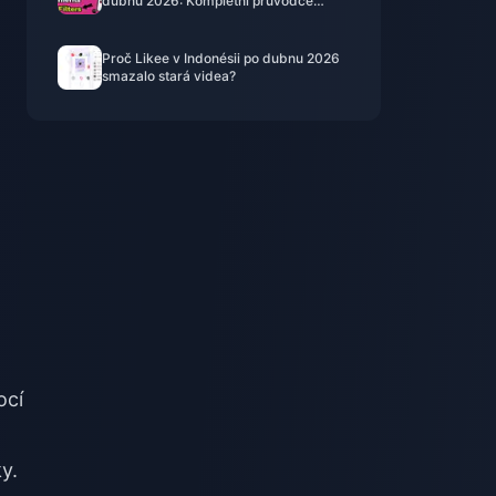
dubnu 2026: Kompletní průvodce
dalšími kroky
Proč Likee v Indonésii po dubnu 2026
smazalo stará videa?
ocí
y.