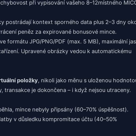
 chybovost při vypisování vašeho 8–12místného MIC
y postrádají kontext sporného data plus 2–3 dny oko
 vrácení peněz za expirované bonusové mince.
e formátu JPG/PNG/PDF (max. 5 MB), maximální jas
zařízení. Upravené obrázky vedou k automatickému
rtuální položky
, nikoli jako měnu s uloženou hodnoto
, transakce je dokončena – i když nejsou utraceny.
oběhla, mince nebyly připsány (60–70% úspěšnost).
latby v důsledku kompromitace účtu (40–50%