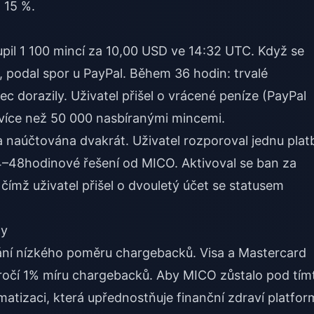
 15 %.
upil 1 100 mincí za 10,00 USD ve 14:32 UTC. Když se
, podal spor u PayPal. Během 36 hodin: trvalé
 dorazily. Uživatel přišel o vrácené peníze (PayPal
 s více než 50 000 nasbíranými mincemi.
rta naúčtována dvakrát. Uživatel rozporoval jednu plat
4–48hodinové řešení od MICO. Aktivoval se ban za
 čímž uživatel přišel o dvouletý účet se statusem
ny
ní nízkého poměru chargebacků. Visa a Mastercard
kročí 1% míru chargebacků. Aby MICO zůstalo pod tím
matizaci, která upřednostňuje finanční zdraví platfor