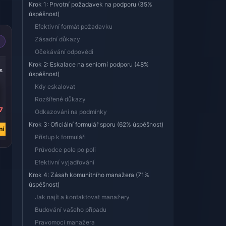
Krok 1: Prvotní požadavek na podporu (35%
úspěšnost)
Efektivní formát požadavku
Zásadní důkazy
Očekávání odpovědi
-14%
-13%
Krok 2: Eskalace na seniorní podporu (48%
s
445 Coins
100 Coins
úspěšnost)
Kdy eskalovat
Rozšířené důkazy
7
Kč 78.82
Kč 18.25
Odkazování na podmínky
Kč 91.12
Kč 20.98
Krok 3: Oficiální formulář sporu (62% úspěšnost)
ní
Koupit nyní
Koupit nyní
Přístup k formuláři
Průvodce pole po poli
Efektivní vyjadřování
Krok 4: Zásah komunitního manažera (71%
úspěšnost)
Jak najít a kontaktovat manažery
Budování vašeho případu
Pravomoci manažera