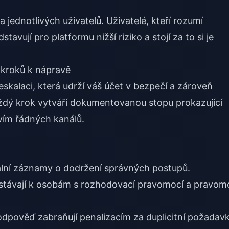
a jednotlivých uživatelů. Uživatelé, kteří rozumí
avují pro platformu nižší riziko a stojí za to si je
 kroků k nápravě
skalaci, která udrží váš účet v bezpečí a zároveň
aždý krok vytváří dokumentovanou stopu prokazující
tvím řádných kanálů.
ciální záznamy o dodržení správných postupů.
ostávají k osobám s rozhodovací pravomocí a pravom
odpověď zabraňují penalizacím za duplicitní požadavk