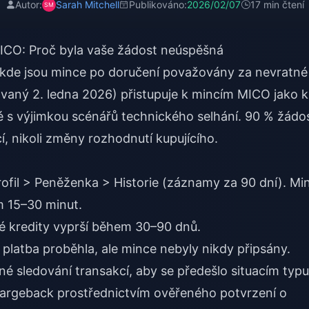
Autor:
Sarah Mitchell
Publikováno:
2026/02/07
17 min čtení
CO: Proč byla vaše žádost neúspěšná
 kde jsou mince po doručení považovány za nevratné
zovaný 2. ledna 2026) přistupuje k mincím MICO jako k
s výjimkou scénářů technického selhání. 90 % žádos
í, nikoli změny rozhodnutí kupujícího.
Profil > Peněženka > Historie (záznamy za 90 dní). Mi
m 15–30 minut.
é kredity vyprší během 30–90 dnů.
y platba proběhla, ale mince nebyly nikdy připsány.
né sledování transakcí, aby se předešlo situacím typu
hargeback
prostřednictvím ověřeného potvrzení o