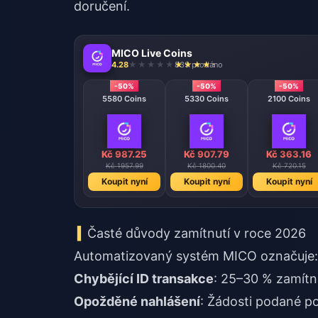
doručení.
MICO Live Coins
4.28
839 prodáno
-50%
-50%
-50%
5580 Coins
5330 Coins
2100 Coins
Kč 987.25
Kč 907.79
Kč 363.16
Kč 1957.99
Kč 1800.40
Kč 720.15
Koupit nyní
Koupit nyní
Koupit nyní
Časté důvody zamítnutí v roce 2026
Automatizovaný systém MICO označuje:
Chybějící ID transakce
: 25–30 % zamítnu
Opožděné nahlášení
: Žádosti podané p