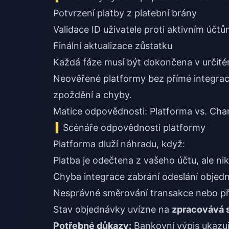
Potvrzení platby z platební brány
Validace ID uživatele proti aktivním účt
Finální aktualizace zůstatku
Každá fáze musí být dokončena v určitém
Neověřené platformy bez přímé integrace
zpoždění a chyby.
Matice odpovědnosti: Platforma vs. Ch
Scénáře odpovědnosti platformy
Platforma dluží náhradu, když:
Platba je odečtena z vašeho účtu, ale n
Chyba integrace zabrání odeslání objed
Nesprávné směrování transakce nebo př
Stav objednávky uvízne na
zpracovává s
Potřebné důkazy:
Bankovní výpis ukazuj