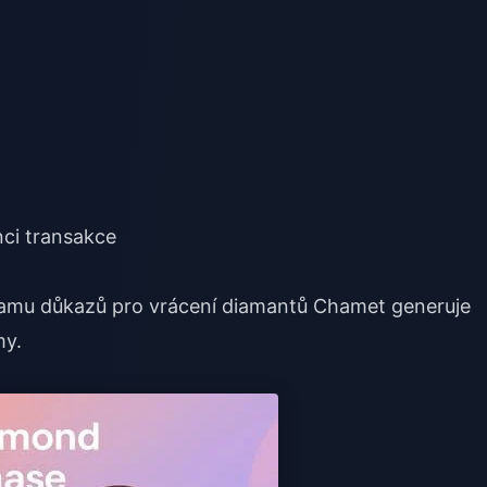
nci transakce
namu důkazů pro vrácení diamantů Chamet
generuje
my.