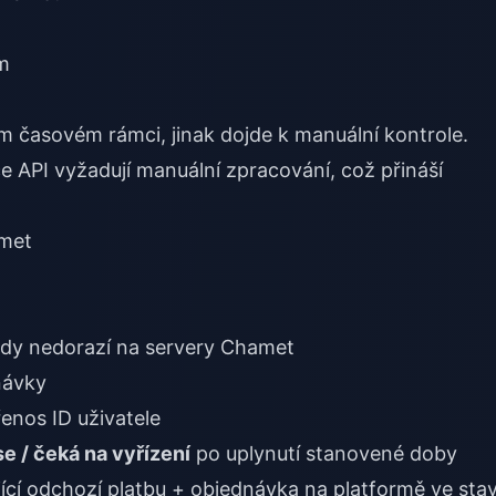
ům
 časovém rámci, jinak dojde k manuální kontrole.
 API vyžadují manuální zpracování, což přináší
amet
ikdy nedorazí na servery Chamet
návky
enos ID uživatele
e / čeká na vyřízení
po uplynutí stanovené doby
ící odchozí platbu + objednávka na platformě ve sta