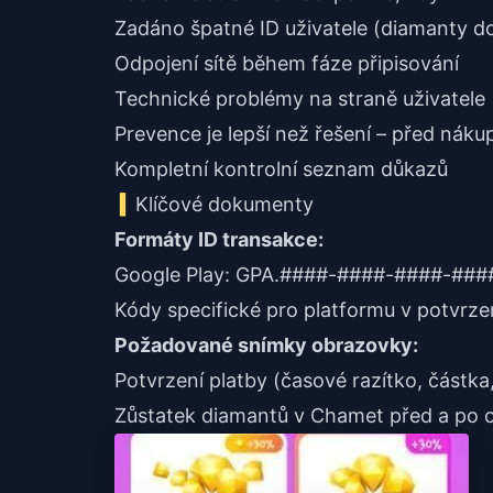
Zadáno špatné ID uživatele (diamanty do
Odpojení sítě během fáze připisování
Technické problémy na straně uživatele
Prevence je lepší než řešení – před náku
Kompletní kontrolní seznam důkazů
Klíčové dokumenty
Formáty ID transakce:
Google Play: GPA.####-####-####-###
Kódy specifické pro platformu v potvrz
Požadované snímky obrazovky:
Potvrzení platby (časové razítko, částka,
Zůstatek diamantů v Chamet před a po