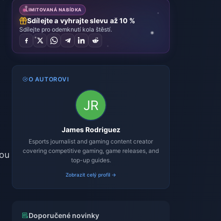
LIMITOVANÁ NABÍDKA
Sdílejte a vyhrajte slevu až 10 %
Sdílejte pro odemknutí kola štěstí.
O AUTOROVI
James Rodriguez
Esports journalist and gaming content creator
covering competitive gaming, game releases, and
bou
top-up guides.
Zobrazit celý profil →
Doporučené novinky