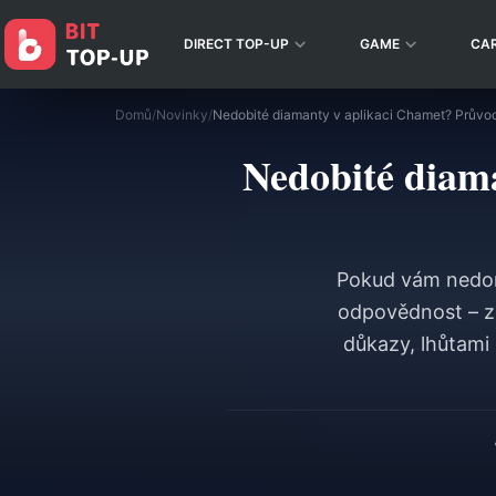
DIRECT TOP-UP
GAME
CA
Domů
/
Novinky
/
Nedobité diam
Pokud vám nedoraz
odpovědnost – z
důkazy, lhůtami