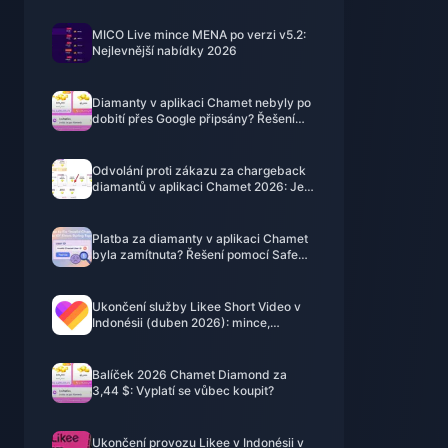
MICO Live mince MENA po verzi v5.2:
Nejlevnější nabídky 2026
Diamanty v aplikaci Chamet nebyly po
dobití přes Google připsány? Řešení
pro rok 2026
Odvolání proti zákazu za chargeback
diamantů v aplikaci Chamet 2026: Je
úspěšnost skutečně 0 %?
Platba za diamanty v aplikaci Chamet
byla zamítnuta? Řešení pomocí Safe
Buy (červen 2026)
Ukončení služby Likee Short Video v
Indonésii (duben 2026): mince,
zálohování a další kroky
Balíček 2026 Chamet Diamond za
3,44 $: Vyplatí se vůbec koupit?
Ukončení provozu Likee v Indonésii v