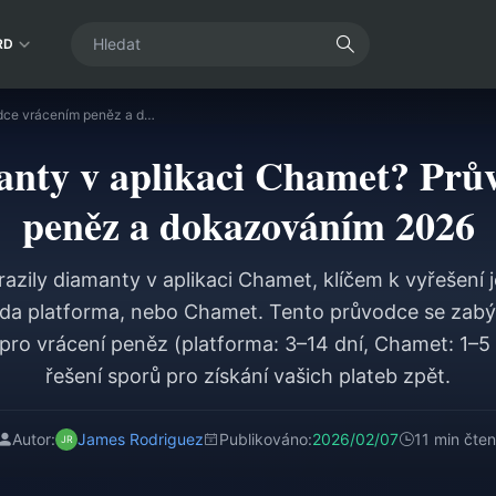
RD
Nedobité diamanty v aplikaci Chamet? Průvodce vrácením peněz a dokazováním 2026
anty v aplikaci Chamet? Prů
peněz a dokazováním 2026
ily diamanty v aplikaci Chamet, klíčem k vyřešení je
da platforma, nebo Chamet. Tento průvodce se zab
 pro vrácení peněz (platforma: 3–14 dní, Chamet: 1–5
řešení sporů pro získání vašich plateb zpět.
Autor:
James Rodriguez
Publikováno:
2026/02/07
11 min čten