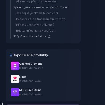
Alternativy před chargebackem
Systém garantovaného doručení BitTopup
Jak zajišťuje okamžité doručení
Podpora 24/7 + transparentní zásady
Příběhy úspěšných uživatelů
Exkluzivní ochrana kupujících
FAQ (Často kladené dotazy)
Doporučené produkty
Chamet Diamond
GLOBAL
763 prodáno
Likee
GLOBAL
500 prodáno
MICO Live Coins
GLOBAL
535 prodáno
vu