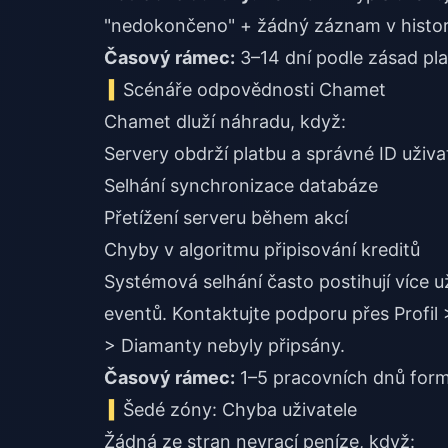
"nedokončeno" + žádný záznam v histori
Časový rámec:
3–14 dní podle zásad pla
Scénáře odpovědnosti Chamet
Chamet dluží náhradu, když:
Servery obdrží platbu a správné ID uživa
Selhání synchronizace databáze
Přetížení serveru během akcí
Chyby v algoritmu připisování kreditů
Systémová selhání často postihují více 
eventů. Kontaktujte podporu přes Profi
> Diamanty nebyly připsány.
Časový rámec:
1–5 pracovních dnů formo
Šedé zóny: Chyba uživatele
Žádná ze stran nevrací peníze, když: