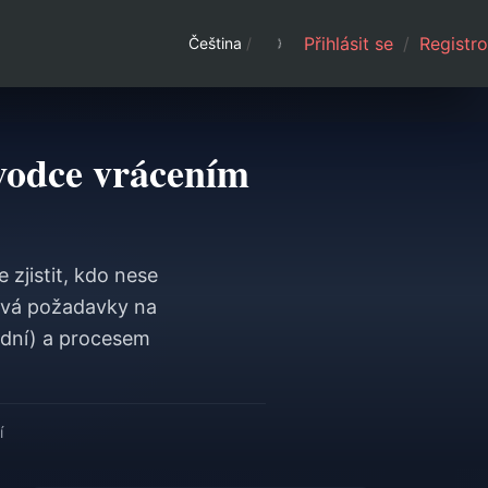
Přihlásit se
/
Registro
Čeština
/
vodce vrácením
 zjistit, kdo nese
ývá požadavky na
 dní) a procesem
í