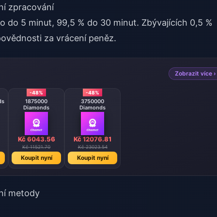
ní zpracování
no do 5 minut, 99,5 % do 30 minut. Zbývajících 0,5 %
povědnosti za vrácení peněz.
Zobrazit více ›
-48%
-48%
ds
1875000
3750000
Diamonds
Diamonds
Kč 6043.56
Kč 12076.81
Kč 11521.70
Kč 23023.54
Koupit nyní
Koupit nyní
bní metody