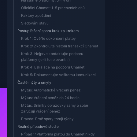
Na straně platformy: 3–14 dní
Oficiální Chamet: 1–5 pracovních dnů
Faktory zpoždění
Sledování stavu
Postup řešení sporu krok za krokem
Krok 1: Ověřte dokončení platby
Krok 2: Zkontrolujte historii transakcí Chamet
Krok 3: Nejprve kontaktujte podporu
platformy (je-li to relevantní)
Krok 4: Eskalace na podporu Chamet
Krok 5: Dokumentujte veškerou komunikaci
Časté mýty a omyly
Mýtus: Automatické vrácení peněz
Mýtus: Vrácení peněz do 24 hodin
Mýtus: Snímky obrazovky samy o sobě
zaručují vrácení peněz
Pravda: Proč spory trvají týdny
Reálné případové studie
Případ 1: Platforma platbu do Chamet nikdy