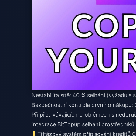
Nestabilita sítě: 40 % selhání (vyžaduje 
Bezpečnostní kontrola prvního nákupu: 2
Při přetrvávajících problémech s
nedoru
integrace BitTopup selhání prostředníků
Třífázový systém připisování kreditů