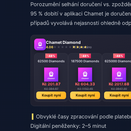
Porozumění selhání doručení vs. zpoždě
95 % dobití v aplikaci Chamet je doruče
případů vyvolává nejasnosti ohledně od
Chamet Diamond
4.06
763 prodáno
-48%
-48%
-48%
62500 Diamonds
187500 Diamonds
625000 Diamon
Kč 201.87
Kč 604.33
Kč 2017.88
Kč 384.87
Kč 1152.45
Kč 3847.30
Koupit nyní
Koupit nyní
Koupit nyní
Obvyklé časy zpracování podle plate
Digitální peněženky: 2–5 minut