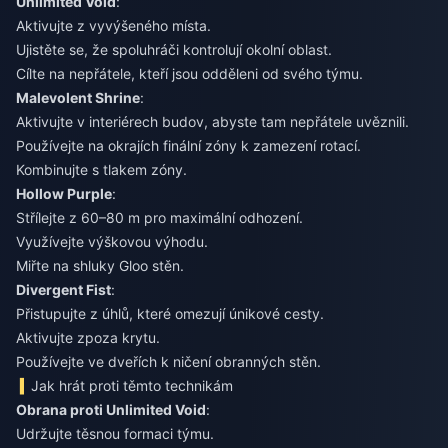
Unlimited Void
:
Aktivujte z vyvýšeného místa.
Ujistěte se, že spoluhráči kontrolují okolní oblast.
Cílte na nepřátele, kteří jsou odděleni od svého týmu.
Malevolent Shrine
:
Aktivujte v interiérech budov, abyste tam nepřátele uvěznili.
Používejte na okrajích finální zóny k zamezení rotací.
Kombinujte s tlakem zóny.
Hollow Purple
:
Střílejte z 60–80 m pro maximální odhození.
Využívejte výškovou výhodu.
Miřte na shluky Gloo stěn.
Divergent Fist
:
Přistupujte z úhlů, které omezují únikové cesty.
Aktivujte zpoza krytu.
Používejte ve dveřích k ničení obranných stěn.
Jak hrát proti těmto technikám
Obrana proti Unlimited Void
:
Udržujte těsnou formaci týmu.