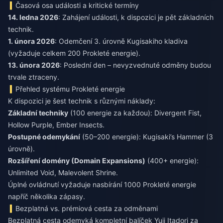
Časová osa události a kritické termíny
14. ledna 2026
: Zahájení události, k dispozici je pět základních
technik.
1. února 2026
: Odemčení 3. úrovně Kugisakiho kladiva
(vyžaduje celkem 200 Prokleté energie).
13. února 2026
: Poslední den – nevyzvednuté odměny budou
trvale ztraceny.
Přehled systému Prokleté energie
K dispozici je šest technik s různými náklady:
Základní techniky
(100 energie za každou): Divergent Fist,
Hollow Purple, Ember Insects.
Postupné odemykání
(50–200 energie): Kugisaki’s Hammer (3
úrovně).
Rozšíření domény (Domain Expansions)
(400+ energie):
Unlimited Void, Malevolent Shrine.
Úplné ovládnutí vyžaduje nasbírání 1000 Prokleté energie
napříč několika zápasy.
Bezplatná vs. prémiová cesta za odměnami
Bezplatná cesta odemyká kompletní balíček Yuji Itadori za