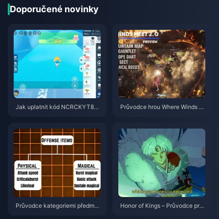
Doporučené novinky
Jak uplatnit kód NCRCKYT8EF
Průvodce hrou Where Winds M
pro získání Eggy Coins zdarma
eet 2.0 Hidden Mountain | Čer
(srpen 2026)
venec 2026
Průvodce kategoriemi předmět
Honor of Kings – Průvodce pro
ů ve hře Honor of Kings | červe
Sima Yi | červenec 2026