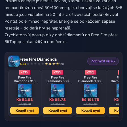
Prokletá energie je herní surovina, kterou získáte ze zářících
hromad (každá dává 50–100 energie, obnovují se každých 3–5
minut a jsou viditelné na 50 m) a z oživovacích bodů (Revival
Points) po eliminaci nepřátel. Energie se po každém zápase
resetuje – do další hry se nepřenáší.
Zrychlete svůj postup díky
dobití diamantů do Free Fire
přes
BitTopup s okamžitým doručením.
Free Fire Diamonds
Zobrazit více ›
4.24
858 prodáno
-47%
-73%
-73%
-73
Free Fire
Free Fire
Free Fire
Free F
Diamonds 310
Diamonds 530
Diamonds 1,080
Diamonds 
Diamonds
Diamonds
Diamonds
Diamo
【Middle East
【Middle East
【Middle 
region optional】
region optional】
region opt
Kč 52.83
Kč 95.78
Kč 191.78
Kč 383
Kč 99.58
Kč 354.57
Kč 709.93
Kč 1419
Koupit nyní
Koupit nyní
Koupit nyní
Koupit 