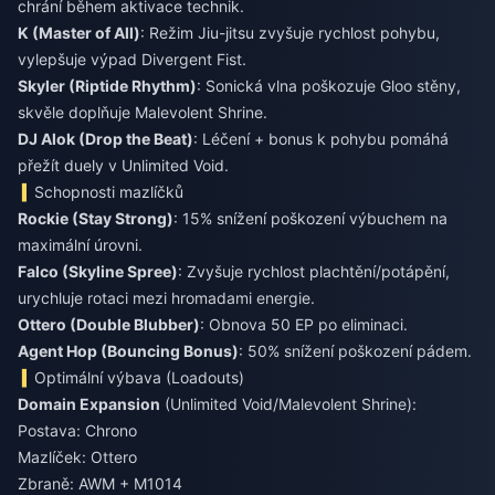
chrání během aktivace technik.
K (Master of All)
: Režim Jiu-jitsu zvyšuje rychlost pohybu,
vylepšuje výpad Divergent Fist.
Skyler (Riptide Rhythm)
: Sonická vlna poškozuje Gloo stěny,
skvěle doplňuje Malevolent Shrine.
DJ Alok (Drop the Beat)
: Léčení + bonus k pohybu pomáhá
přežít duely v Unlimited Void.
Schopnosti mazlíčků
Rockie (Stay Strong)
: 15% snížení poškození výbuchem na
maximální úrovni.
Falco (Skyline Spree)
: Zvyšuje rychlost plachtění/potápění,
urychluje rotaci mezi hromadami energie.
Ottero (Double Blubber)
: Obnova 50 EP po eliminaci.
Agent Hop (Bouncing Bonus)
: 50% snížení poškození pádem.
Optimální výbava (Loadouts)
Domain Expansion
(Unlimited Void/Malevolent Shrine):
Postava: Chrono
Mazlíček: Ottero
Zbraně: AWM + M1014