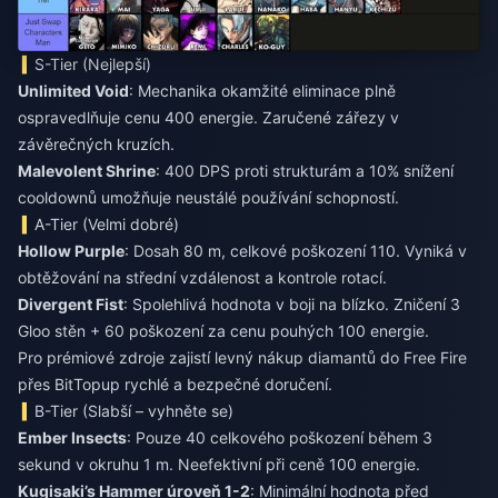
S-Tier (Nejlepší)
Unlimited Void
: Mechanika okamžité eliminace plně
ospravedlňuje cenu 400 energie. Zaručené zářezy v
závěrečných kruzích.
Malevolent Shrine
: 400 DPS proti strukturám a 10% snížení
cooldownů umožňuje neustálé používání schopností.
A-Tier (Velmi dobré)
Hollow Purple
: Dosah 80 m, celkové poškození 110. Vyniká v
obtěžování na střední vzdálenost a kontrole rotací.
Divergent Fist
: Spolehlivá hodnota v boji na blízko. Zničení 3
Gloo stěn + 60 poškození za cenu pouhých 100 energie.
Pro prémiové zdroje zajistí
levný nákup diamantů do Free Fire
přes BitTopup rychlé a bezpečné doručení.
B-Tier (Slabší – vyhněte se)
Ember Insects
: Pouze 40 celkového poškození během 3
sekund v okruhu 1 m. Neefektivní při ceně 100 energie.
Kugisaki’s Hammer úroveň 1-2
: Minimální hodnota před