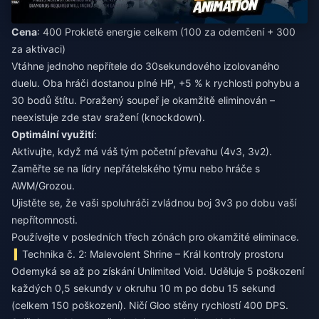
Cena
: 400 Prokleté energie celkem (100 za odemčení + 300
za aktivaci)
Vtáhne jednoho nepřítele do 30sekundového izolovaného
duelu. Oba hráči dostanou plné HP, +5 % k rychlosti pohybu a
30 bodů štítu. Poražený soupeř je okamžitě eliminován –
neexistuje zde stav sražení (knockdown).
Optimální využití
:
Aktivujte, když má váš tým početní převahu (4v3, 3v2).
Zaměřte se na lídry nepřátelského týmu nebo hráče s
AWM/Grozou.
Ujistěte se, že vaši spoluhráči zvládnou boj 3v3 po dobu vaší
nepřítomnosti.
Používejte v posledních třech zónách pro okamžité eliminace.
Technika č. 2: Malevolent Shrine – Král kontroly prostoru
Odemyká se až po získání Unlimited Void. Uděluje 5 poškození
každých 0,5 sekundy v okruhu 10 m po dobu 15 sekund
(celkem 150 poškození). Ničí Gloo stěny rychlostí 400 DPS.