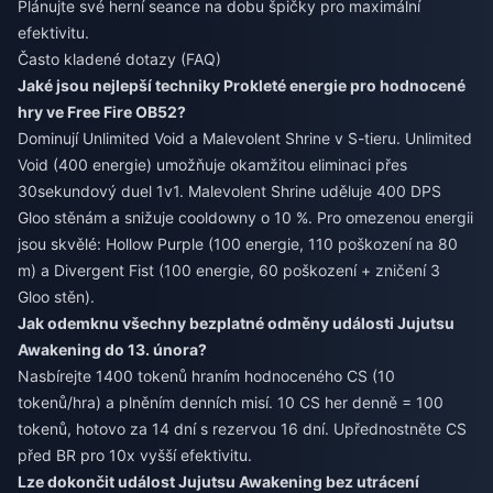
Plánujte své herní seance na dobu špičky pro maximální
efektivitu.
Často kladené dotazy (FAQ)
Jaké jsou nejlepší techniky Prokleté energie pro hodnocené
hry ve Free Fire OB52?
Dominují Unlimited Void a Malevolent Shrine v S-tieru. Unlimited
Void (400 energie) umožňuje okamžitou eliminaci přes
30sekundový duel 1v1. Malevolent Shrine uděluje 400 DPS
Gloo stěnám a snižuje cooldowny o 10 %. Pro omezenou energii
jsou skvělé: Hollow Purple (100 energie, 110 poškození na 80
m) a Divergent Fist (100 energie, 60 poškození + zničení 3
Gloo stěn).
Jak odemknu všechny bezplatné odměny události Jujutsu
Awakening do 13. února?
Nasbírejte 1400 tokenů hraním hodnoceného CS (10
tokenů/hra) a plněním denních misí. 10 CS her denně = 100
tokenů, hotovo za 14 dní s rezervou 16 dní. Upřednostněte CS
před BR pro 10x vyšší efektivitu.
Lze dokončit událost Jujutsu Awakening bez utrácení