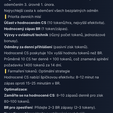
odemčením 3. úrovně 1. února.
Nejrychlejší cesta k odemčení všech bezplatných odměn
Priorita denních misí
Účast v hodnoceném CS
(10 tokenů/hra, nejvyšší efektivita).
Hodnocený zápas BR
(1 token/zápas).
Výzvy v ovládnutí technik
(různý počet tokenů, jednorázové
bonusy).
Odměny za denní přihlášení
(pasivní zisk tokenů).
Hodnocené CS poskytuje 10x vyšší hodnotu tokenů než BR.
Průměrně 10 CS her denně = 100 tokenů, což znamená splnění
požadavku 1400 tokenů za 14 dní.
Farmaření tokenů: Optimální strategie
Hodnocené CS nabízí špičkovou efektivitu: 8–12 minut na
zápas oproti 15–25 minutám v BR.
Optimalizace
:
Zaměřte se na hodnocené CS
: 8–10 zápasů denně pro zisk
80–100 tokenů.
BR pro zpestření
: Přidejte 2–3 BR zápasy (2–3 tokeny).