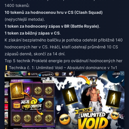
1400 tokenů:
10 tokenů za hodnocenou hru v CS (Clash Squad)
(nejrychlejší metoda).
1 token za hodnocený zápas v BR (Battle Royale)
.
1 token za běžný zápas v CS
.
K získání bezplatného balíčku je potřeba odehrát přibližně 140
hodnocených her v CS. Hráči, kteří odehrají průměrně 10 CS
zápasů denně, skončí za 14 dní.
Top 5 technik Prokleté energie pro ovládnutí hodnocených her
Technika č. 1: Unlimited Void – Absolutní dominance v 1v1