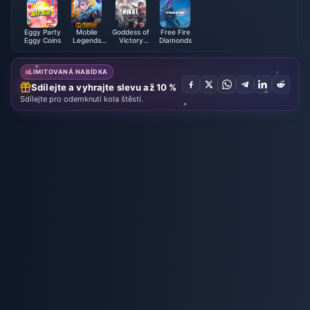
Eggy Party
Mobile
Goddess of
Free Fire
Eggy Coins
Legends
Victory
Diamonds
Bang Bang
NIKKE
LIMITOVANÁ NABÍDKA
Sdílejte a vyhrajte slevu až 10 %
Sdílejte pro odemknutí kola štěstí.