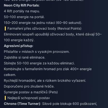
Neon City Rift Portals
:
4 Rift portály na mapu.
50–100 energie na portál.
150–200 energie na jednu rotaci (60–90 sekund).
Farmaření přes oživovací body (Revival Points)
Eliminovaní soupeři upouštějí oživovací body, které dávají 50–
100 energie každý.
Agresivní přístup
:
Přistaňte v místech s vysokým provozem.
Zajistěte si rané eliminace.
Sbírejte 50–100 energie za každou eliminaci.
Kombinujte s farmařením hromad pro zisk 400+ energie
celkem.
Rychlejší hromadění, ale s rizikem brzkého vyřazení.
Doporučeno pro zkušené hráče.
Synergie postav a mazlíčků (Pets)
Nejlepší schopnosti postav
Chrono (Time Turner)
: Silové pole blokuje 600 poškození,