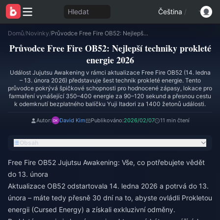
Hledat
Čeština
/
Domů
/
Novinky
/
Průvodce Free Fire OB52: Nejlepší techniky prokleté energie 2026
Průvodce Free Fire OB52: Nejlepší techniky prokleté
energie 2026
Událost Jujutsu Awakening v rámci aktualizace Free Fire OB52 (14. ledna
– 13. února 2026) představuje šest technik prokleté energie. Tento
průvodce pokrývá špičkové schopnosti pro hodnocené zápasy, lokace pro
farmaření vynášející 350–400 energie za 90–120 sekund a přesnou cestu
k odemknutí bezplatného balíčku Yuji Itadori za 1400 žetonů události.
Autor:
David Kim
Publikováno:
2026/02/07
11 min čtení
Obsah
Free Fire OB52 Jujutsu Awakening: Vše, co potřebujete vědět
do 13. února
Aktualizace OB52 odstartovala 14. ledna 2026 a potrvá do 13.
února – máte tedy přesně 30 dní na to, abyste ovládli Prokletou
energii (Cursed Energy) a získali exkluzivní odměny.