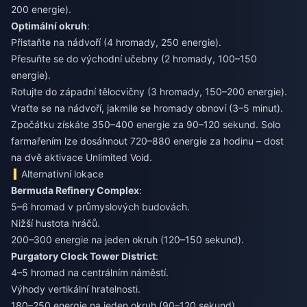
200 energie).
Optimální okruh
:
Přistaňte na nádvoří (4 hromady, 250 energie).
Přesuňte se do východní učebny (2 hromady, 100–150
energie).
Rotujte do západní tělocvičny (3 hromady, 150–200 energie).
Vraťte se na nádvoří, jakmile se hromady obnoví (3–5 minut).
Zpočátku získáte 350–400 energie za 90–120 sekund. Solo
farmařením lze dosáhnout 720–880 energie za hodinu – dost
na dvě aktivace Unlimited Void.
Alternativní lokace
Bermuda Refinery Complex
:
5–6 hromad v průmyslových budovách.
Nižší hustota hráčů.
200–300 energie na jeden okruh (120–150 sekund).
Purgatory Clock Tower District
:
4–5 hromad na centrálním náměstí.
Výhody vertikální hratelnosti.
180–250 energie na jeden okruh (90–120 sekund).