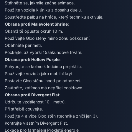
Stáhněte se, jakmile začne animace.
Použijte vozidla k úniku z dosahu duelu.
Soustřeďte palbu na hráče, který techniku aktivuje.
Obrana proti Malevolent Shrine
:
Okamžitě opusťte okruh 10 m.
Používejte Gloo stěny mimo zónu poškození.
Oběhněte perimetr.
Počkejte, až vyprší 15sekundové trvání.
Obrana proti Hollow Purple
:
Pohybujte se kolmo k letícímu projektilu.
Používejte vozidla jako mobilní kryt.
Postavte Gloo stěnu ihned po odhození.
Zaútočte, zatímco má nepřítel cooldown.
Obrana proti Divergent Fist
:
Udržujte vzdálenost 10+ metrů.
Při střelbě couvejte.
Použijte 4 a více Gloo stěn (technika zničí jen 3).
Kontrujte vlastním Divergent Fist.
Lokace pro farmaření Prokleté energie