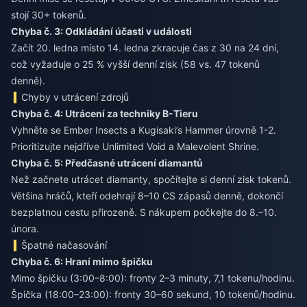
stojí 30+ tokenů.
Chyba č. 3: Odkládání účasti v události
Začít 20. ledna místo 14. ledna zkracuje čas z 30 na 24 dní,
což vyžaduje o 25 % vyšší denní zisk (58 vs. 47 tokenů
denně).
Chyby v utrácení zdrojů
Chyba č. 4: Utrácení za techniky B-Tieru
Vyhněte se Ember Insects a Kugisaki’s Hammer úrovně 1-2.
Prioritizujte nejdříve Unlimited Void a Malevolent Shrine.
Chyba č. 5: Předčasné utrácení diamantů
Než začnete utrácet diamanty, spočítejte si denní zisk tokenů.
Většina hráčů, kteří odehrají 8–10 CS zápasů denně, dokončí
bezplatnou cestu přirozeně. S nákupem počkejte do 8.–10.
února.
Špatné načasování
Chyba č. 6: Hraní mimo špičku
Mimo špičku (3:00–8:00): fronty 2–3 minuty, 7,1 tokenu/hodinu.
Špička (18:00–23:00): fronty 30–60 sekund, 10 tokenů/hodinu.