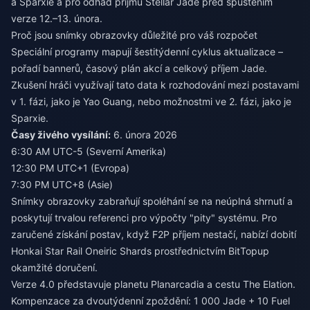
a Sparxie a pro odhad příjmů Stellar Jade před spuštěním
verze 12.–13. února.
Proč jsou snímky obrazovky důležité pro váš rozpočet
Speciální programy mapují šestitýdenní cyklus aktualizace –
pořadí bannerů, časový plán akcí a celkový příjem Jade.
Zkušení hráči využívají tato data k rozhodování mezi postavami
v 1. fázi, jako je Yao Guang, nebo možnostmi ve 2. fázi, jako je
Sparxie.
Časy živého vysílání:
6. února 2026
6:30 AM UTC-5 (Severní Amerika)
12:30 PM UTC+1 (Evropa)
7:30 PM UTC+8 (Asie)
Snímky obrazovky zabraňují spoléhání se na neúplná shrnutí a
poskytují trvalou referenci pro výpočty "pity" systému. Pro
zaručené získání postav, když F2P příjem nestačí, nabízí
dobití
Honkai Star Rail Oneiric Shards
prostřednictvím BitTopup
okamžité doručení.
Verze 4.0 představuje planetu Planarcadia a cestu The Elation.
Kompenzace za dvoutýdenní zpoždění: 1 000 Jade + 10 Fuel