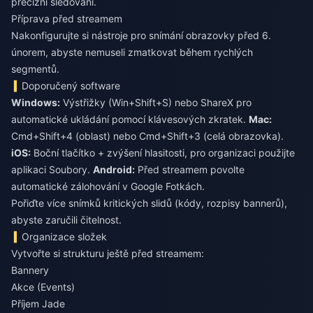
precizní sledování.
Příprava před streamem
Nakonfigurujte si nástroje pro snímání obrazovky před 6.
únorem, abyste nemuseli zmatkovat během rychlých
segmentů.
Doporučený software
Windows:
Výstřižky (Win+Shift+S) nebo ShareX pro
automatické ukládání pomocí klávesových zkratek.
Mac:
Cmd+Shift+4 (oblast) nebo Cmd+Shift+3 (celá obrazovka).
iOS:
Boční tlačítko + zvýšení hlasitosti, pro organizaci použijte
aplikaci Soubory.
Android:
Před streamem povolte
automatické zálohování v Google Fotkách.
Pořiďte více snímků kritických slidů (kódy, rozpisy bannerů),
abyste zaručili čitelnost.
Organizace složek
Vytvořte si strukturu ještě před streamem:
Bannery
Akce (Events)
Příjem Jade