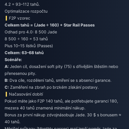
4.2 = 93–112 tahů.
Optimalizace rozpočtu
F2P vzorec
Celkem tahů = (Jade ÷ 160) + Star Rail Passes
Odhad pro 4.0: 8 500 Jade
8 500 ÷ 160 = 53 tahů
Plus 10–15 lístků (Passes)
Celkem: 63–68 tahů
Scénáře:
A:
Jeden cíl, dosažení soft pity (75) s dřívějším štěstím nebo
přenesenou pity.
B:
Dva cíle, rozdělení tahů, smíření se s absencí garance.
C:
Zaměření na zbraň po brzkém získání postavy.
Načasování dobití
Pokud máte jako F2P 140 tahů, ale potřebujete garanci 180,
mezera 40 tahů znamená minimální nákup.
Bonus za první nákup zdvojnásobuje Jade. 30 $ s bonusem ≈
40 tahů.
Měsíční průkazy (Monthly passes) mají lepší poměr Jade za