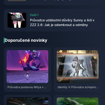
Další
Průvodce událostmi důvěry Sunny a Arii v
ZZZ 2.6: Jak je odemknout a odměny
Doporučené novinky
Průvodce postavou Mitya v Ge
Identity V: Průvodce schopnost
nshin Impact | Srpen 2026
mi postavy Herztier Emil | Srpe
n 2026