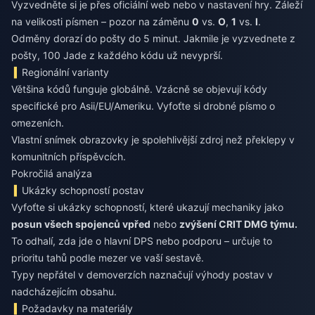
Vyzvedněte si je přes oficiální web nebo v nastavení hry. Záleží
na velikosti písmen – pozor na záměnu
0
vs.
O
,
1
vs.
l
.
Odměny dorazí do pošty do 5 minut. Jakmile je vyzvednete z
pošty, 100 Jade z každého kódu už nevyprší.
Regionální varianty
Většina kódů funguje globálně. Vzácně se objevují kódy
specifické pro Asii/EU/Ameriku. Vyfoťte si drobné písmo o
omezeních.
Vlastní snímek obrazovky je spolehlivější zdroj než překlepy v
komunitních příspěvcích.
Pokročilá analýza
Ukázky schopností postav
Vyfoťte si ukázky schopností, které ukazují mechaniky jako
posun všech spojenců vpřed
nebo
zvýšení CRIT DMG týmu.
To odhalí, zda jde o hlavní DPS nebo podporu – určuje to
prioritu tahů podle mezer ve vaší sestavě.
Typy nepřátel v demoverzích naznačují výhody postav v
nadcházejícím obsahu.
Požadavky na materiály