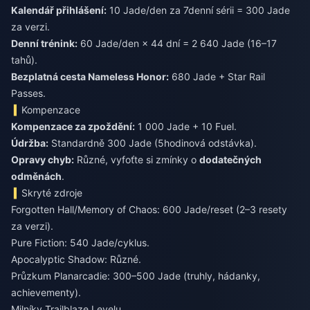
Kalendář přihlášení:
10 Jade/den za 7denní sérii = 300 Jade
za verzi.
Denní trénink:
60 Jade/den × 44 dní = 2 640 Jade (16–17
tahů).
Bezplatná cesta Nameless Honor:
680 Jade + Star Rail
Passes.
Kompenzace
Kompenzace za zpoždění:
1 000 Jade + 10 Fuel.
Údržba:
Standardně 300 Jade (5hodinová odstávka).
Opravy chyb:
Různé, vyfoťte si zmínky o
dodatečných
odměnách
.
Skryté zdroje
Forgotten Hall/Memory of Chaos: 600 Jade/reset (2–3 resety
za verzi).
Pure Fiction: 540 Jade/cyklus.
Apocalyptic Shadow: Různé.
Průzkum Planarcadie: 300–500 Jade (truhly, hádanky,
achievementy).
Milníky Trailblaze Levelu.