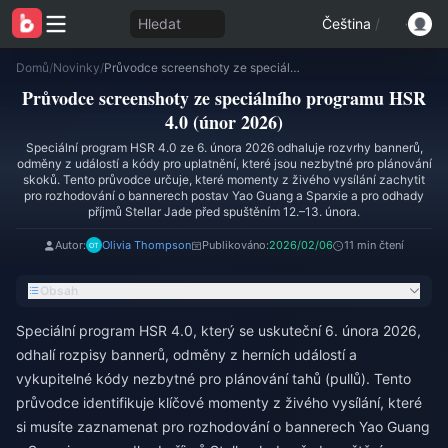
Hledat
Čeština
/
Domů
/
Novinky
/
Průvodce screenshoty ze speciálního programu HSR 4.0 (únor 2026)
Průvodce screenshoty ze speciálního programu HSR
4.0 (únor 2026)
Speciální program HSR 4.0 ze 6. února 2026 odhaluje rozvrhy bannerů,
odměny z událostí a kódy pro uplatnění, které jsou nezbytné pro plánování
skoků. Tento průvodce určuje, které momenty z živého vysílání zachytit
pro rozhodování o bannerech postav Yao Guang a Sparxie a pro odhady
příjmů Stellar Jade před spuštěním 12.–13. února.
Autor:
Olivia Thompson
Publikováno:
2026/02/06
11 min čtení
Obsah
Speciální program HSR 4.0, který se uskuteční 6. února 2026,
odhalí rozpisy bannerů, odměny z herních událostí a
vykupitelné kódy nezbytné pro plánování tahů (pullů). Tento
průvodce identifikuje klíčové momenty z živého vysílání, které
si musíte zaznamenat pro rozhodování o bannerech Yao Guang