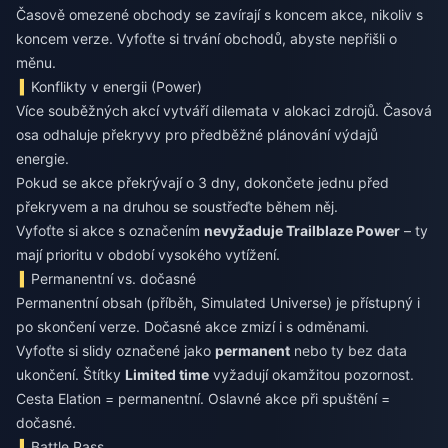
Časově omezené obchody se zavírají s koncem akce, nikoliv s
koncem verze. Vyfoťte si trvání obchodů, abyste nepřišli o
měnu.
Konflikty v energii (Power)
Více souběžných akcí vytváří dilemata v alokaci zdrojů. Časová
osa odhaluje překryvy pro předběžné plánování výdajů
energie.
Pokud se akce překrývají o 3 dny, dokončete jednu před
překryvem a na druhou se soustřeďte během něj.
Vyfoťte si akce s označením
nevyžaduje Trailblaze Power
– ty
mají prioritu v období vysokého vytížení.
Permanentní vs. dočasné
Permanentní obsah (příběh, Simulated Universe) je přístupný i
po skončení verze. Dočasné akce zmizí i s odměnami.
Vyfoťte si slidy označené jako
permanent
nebo ty bez data
ukončení. Štítky
Limited time
vyžadují okamžitou pozornost.
Cesta Elation = permanentní. Oslavné akce při spuštění =
dočasné.
Battle Pass