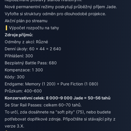
Nové permanentní režimy poskytují průběžný příjem Jade.
Vyfoťte si struktury odměn pro dlouhodobé projekce.
Akční plán po streamu
Výpočet rozpočtu na tahy
Zdroje příjmů:
Odměny z akcí: Různé
Denní úkoly: 60 × 44 = 2 640
Přihlášení: 300
Bezplatný Battle Pass: 680
Kompenzace: 1 300
Kódy: 300
Endgame: Memory (1 200) + Pure Fiction (1 080)
Průzkum: 400–600
Konzervativní celek: 8 000–9 000 Jade = 50–56 tahů
Se Star Rail Passes: celkem 60–70 tahů.
To určí, zda dosáhnete na "soft pity" (75), nebo budete
potřebovat doplňkové zdroje. Připočtěte si stávající pity z
verze 3.X.