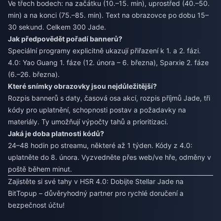
Ve třech bodech: na začátku (10.–15. min), uprostřed (40.–50.
min) a na konci (75.–85. min). Text na obrazovce po dobu 15–
30 sekund. Celkem 300 Jade.
Jak předpovědět pořadí bannerů?
Speciální programy explicitně ukazují přiřazení k 1. a 2. fázi.
4.0: Yao Guang 1. fáze (12. února – 6. března), Sparxie 2. fáze
(6.–26. března).
Které snímky obrazovky jsou nejdůležitější?
Rozpis bannerů s daty, časová osa akcí, rozpis příjmů Jade, tři
kódy pro uplatnění, schopnosti postav a požadavky na
materiály. Ty umožňují výpočty tahů a prioritizaci.
Jaká je doba platnosti kódů?
24–48 hodin po streamu, některé až 1 týden. Kódy z 4.0:
uplatněte do 8. února. Vyzvedněte přes web/ve hře, odměny v
poště během minut.
Zajistěte si své tahy v HSR 4.0:
Dobijte Stellar Jade na
BitTopup
– důvěryhodný partner pro rychlé doručení a
bezpečnost účtu!