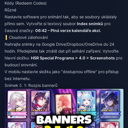
Kódy (Redeem Codes)
Různé
Nastavte software pro snímání tak, aby se soubory ukládaly
přímo sem. Vytvořte si textový soubor
Index snímků
pro
časové značky:
06:42 – Plná verze kalendáře akcí.
Cloudové zálohování
Nahrajte snímky na Google Drive/Dropbox/OneDrive do 24
hodin. Předejdete tak ztrátě dat při selhání zařízení. Vytvořte
hlavní složku:
HSR Special Programs > 4.0 > Screenshots
pro
budoucí srovnání.
V mobilu nastavte složku jako "dostupnou offline" pro přístup
bez internetu.
Snímek č. 1: Rozpis bannerů