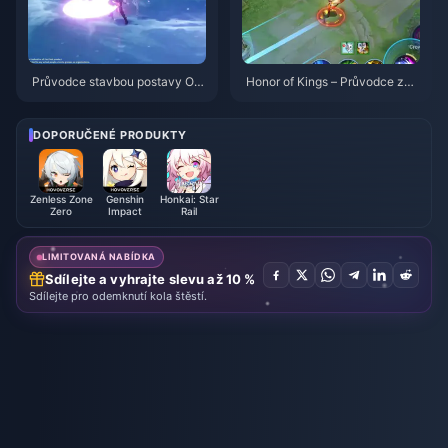
Průvodce stavbou postavy Od
Honor of Kings – Průvodce za
ette: Nejlepší zbraně, artefakty
postavu Daji: 10 nejlepších trik
a týmy | srpen 2026
ů | Srpen 2026
DOPORUČENÉ PRODUKTY
Zenless Zone
Genshin
Honkai: Star
Zero
Impact
Rail
LIMITOVANÁ NABÍDKA
Sdílejte a vyhrajte slevu až 10 %
Sdílejte pro odemknutí kola štěstí.