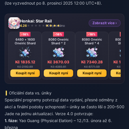
(lze vyzvednout po 8. prosinci 2025 12:00 UTC+8).
Honkai: Star Rail
Zobrazit více ›
4.26
906 prodáno
-16%
-16%
-16%
-16%
6480 + 1600
8080 Oneiric
8080 Oneiric
8080 One
Oneiric Shard
Shard * 2
Shard * 4
Shard 
Kč 1835.12
Kč 3670.03
Kč 7340.28
Kč 1468
Kč 2192.89
Kč 4385.81
Kč 8771.59
Kč 1754
Koupit nyní
Koupit nyní
Koupit nyní
Koupit 
Oficiální data vs. úniky
Speciální programy potvrzují data vydání, přesné odměny z
akcí a finální podoby schopností – úniky se často liší o 200–500
Jade na jednu aktualizaci. Verze 4.0 potvrzuje:
1. fáze:
Yao Guang (Physical Elation) – 12./13. února až 6.
března