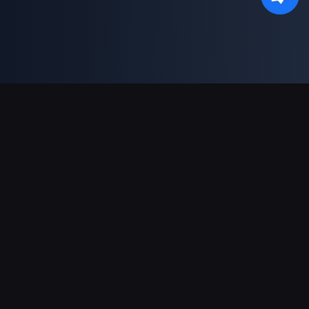
Podpora plateb
Partner
Genshin Impact Wiki
Honkai: Star Rail WIKI
Zenless Zone Zero WIKI
PUBG Mobile WIKI
BitTopup News