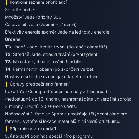
Kontrolní seznam priorit akcí
Seřaďte podle:
Množství Jade (priority 300+)
Časové citlivosti (7denní > 21denní)
Efektivity energie (poměr Jade na jednotku energie)
Úrovně:
T1:
Hodně Jade, krátké trvání (dokončit okamžitě)
T2:
Středně Jade, střední trvání (první týden)
T3:
Málo Jade, dlouhé trvání (flexibilní)
T4:
Permanentní obsah (po skončení verze)
Nastavte si tento seznam jako tapetu telefonu.
Úpravy předběžného farmení
Pokud Yao Guang potřebuje materiály z Planarcadie
(nedostupné do 13. února), nashromážděte univerzální zdroje:
3 miliony kreditů, 200+ Hero's Wits.
Načasování 2. fáze se Sparxie umožňuje třítýdenní okno pro
farmení. Vyfoťte si lokace materiálů z náhledů průzkumu.
Připomínky v kalendáři
5. února:
Připomínka speciálního programu