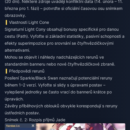
(20 dní). Některé zdroje uvádějí konfliktní data (14. února – 11.
března pro 1. fázi) – potvrďte si oficiální časovou osu snímkem
obrazovky.
Vlastnosti Light Cone
Signaturní Light Cony obsahují bonusy specifické pro danou
cestu (Path). Vyfoťte si základní statistiky, pasivní schopnosti a
efekty superimpozice pro srovnání se čtyřhvězdičkovými
alternativami.
Mohou se objevit i náhledy nadcházejících rerunů ve
standardním banneru nebo nové čtyřhvězdičkové zbraně.
Předpovědi rerunů
Posílení Sparkle/Black Swan naznačují potenciální reruny
během 1–2 verzí. Vyfoťte si slidy s úpravami postav –
vylepšené jednotky se často vrací do bannerů krátce po
úpravách.
Závěry příběhových oblouků obvykle korespondují s reruny
ústředních postav.
Snímek č. 2: Rozpis příjmů Jade