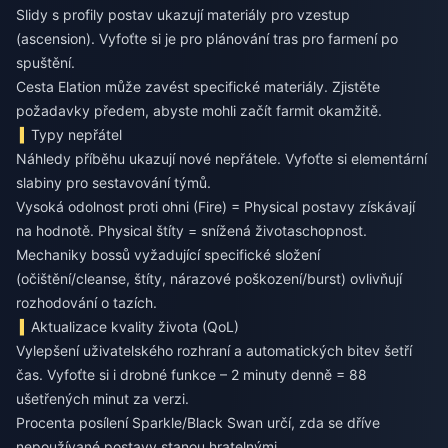
Slidy s profily postav ukazují materiály pro vzestup
(ascension). Vyfoťte si je pro plánování tras pro farmení po
spuštění.
Cesta Elation může zavést specifické materiály. Zjistěte
požadavky předem, abyste mohli začít farmit okamžitě.
Typy nepřátel
Náhledy příběhu ukazují nové nepřátele. Vyfoťte si elementární
slabiny pro sestavování týmů.
Vysoká odolnost proti ohni (Fire) = Physical postavy získávají
na hodnotě. Physical štíty = snížená životaschopnost.
Mechaniky bossů vyžadující specifické složení
(očištění/cleanse, štíty, nárazové poškození/burst) ovlivňují
rozhodování o tazích.
Aktualizace kvality života (QoL)
Vylepšení uživatelského rozhraní a automatických bitev šetří
čas. Vyfoťte si i drobné funkce – 2 minuty denně = 88
ušetřených minut za verzi.
Procenta posílení Sparkle/Black Swan určí, zda se dříve
nepoužívané postavy stanou hratelnými.