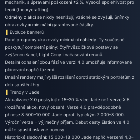
mechanik, s úpravami poškození ±2 %. Vysoká spolehlivost pro
teorii (theorycrafting).
Odměny z akcí se nikdy nesnižují, vzácně se zvyšují. Snímky
obrazovky = minimální garantované částky.
Evoluce bannerů
Rané programy ukazovaly minimální náhledy. Ty současné
poskytují kompletní plány: čtyřhvězdičkové postavy se
zvýšenou šancí, Light Cony i načasování rerunů.
Detailní odhalení obou fází ve verzi 4.0 umožňuje informované
plánování napříč fázemi.
Dnešní rendery mají vyšší rozlišení oproti statickým portrétům z
dob spuštění hry.
Trendy v Jade
Aktualizace X.0 poskytují o 15–20 % více Jade než verze X.5
(rozšířené akce, nový obsah). Verze 4.0 pravděpodobně
přinese 8 500–10 000 Jade oproti typickým 7 000–8 000.
Výroční verze = výjimečný příjem. Debut cesty Elation ve 4.0
může spustit oslavné bonusy.
Historické sledování: 15 000–18 000 Jade napříč verzemi 4.0–