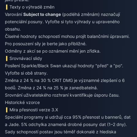
Texty o výhradě změn
Varování
Subject to change
(podléhá změnám) naznačují
potenciální posuny. Vyfoťte si tyto výhrady u upraveného
obsahu.
Číselné hodnoty schopností mohou projít balančními úpravami.
Pro posouzení síly je berte jako přibližné.
Odměny z akcí se po oznámení mění jen zřídka.
Srovnávací slidy
Posílení Sparkle/Black Swan ukazují hodnoty "před" a "po".
Vyfoťte si obě strany.
Změna z 24 % na 30 % CRIT DMG je významné zlepšení o 6
bodů. Změna z 24 % na 25 % je zanedbatelná.
Srovnání uživatelského rozhraní kvantifikuje úsporu času.
Historické vzorce
Míra přesnosti verze 3.X
Speciální programy si udržují cca 95% přesnost u bannerů, dat
a Jade. 5% odchylka znamená drobné posuny dat (1–2 dny).
Sady schopností postav jsou téměř dokonalé z hlediska