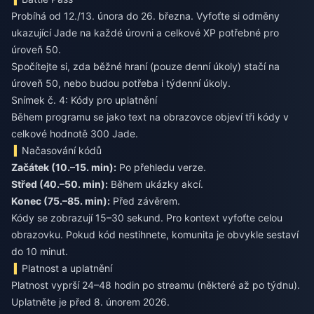
Probíhá od 12./13. února do 26. března. Vyfoťte si odměny
ukazující Jade na každé úrovni a celkové XP potřebné pro
úroveň 50.
Spočítejte si, zda běžné hraní (pouze denní úkoly) stačí na
úroveň 50, nebo budou potřeba i týdenní úkoly.
Snímek č. 4: Kódy pro uplatnění
Během programu se jako text na obrazovce objeví tři kódy v
celkové hodnotě 300 Jade.
Načasování kódů
Začátek (10.–15. min):
Po přehledu verze.
Střed (40.–50. min):
Během ukázky akcí.
Konec (75.–85. min):
Před závěrem.
Kódy se zobrazují 15–30 sekund. Pro kontext vyfoťte celou
obrazovku. Pokud kód nestihnete, komunita je obvykle sestaví
do 10 minut.
Platnost a uplatnění
Platnost vyprší 24–48 hodin po streamu (některé až po týdnu).
Uplatněte je před 8. únorem 2026.