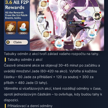
Tabulky odměn z akcí tvoří základ vašeho rozpočtu na tahy.
Tabulky odměn z akcí
Časově omezené akce se objevují 30–45 minut po začátku a
uvádějí množství Jade (60–420 na akci). Vyfoťte si každou
částku – 60 Jade za přihlášení + 120 za souboj + 300 za
příběh = 480 Jade (3 tahy).
Všimněte si vícefázových akcí, které rozdělují odměny v čase,
oproti jednorázovým částkám – to ovlivňuje, kdy budou tahy k
dispozici.
Přihlašovací a denní odměny