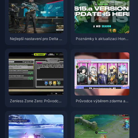
Nejlepší nastavení pro Delta Fo
Poznámky k aktualizaci Honor
rce | Srpen 2026
of Kings S15.a | Srpen 2026
Zenless Zone Zero: Průvodce
Průvodce výběrem zdarma ag
akcí Operace Bagel | srpen 20
enta ve hře ZZZ 3.1 | Srpen 20
26
26