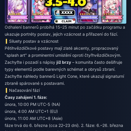
Odhalení bannerů probíhá 15–25 minut po začátku programu a
ukazuje portréty postav, jejich vzácnost a přiřazení do fází.
Siluety postav a vzácnost
Pětihvězdičkové postavy mají zlaté akcenty, propracovaný
"splash art" a prominentní umístění oproti čtyřhvězdičkovým.
Zachyťte i pozadí s nápisy
již brzy
– komunita často dešifruje
typy elementů podle barevných schémat a obrysů zbraní.
Zachyťte náhledy bannerů Light Cone, které ukazují signaturní
zbraně spárované s postavami.
Načasování fází
Časy zahájení 1. fáze:
února, 10:00 PM UTC-5 (NA)
února, 4:00 AM UTC+1 (EU)
února, 11:00 AM UTC+8 (Asie)
fáze trvá do 6. března (cca 22–23 dní). 2. fáze: 6.–26. března