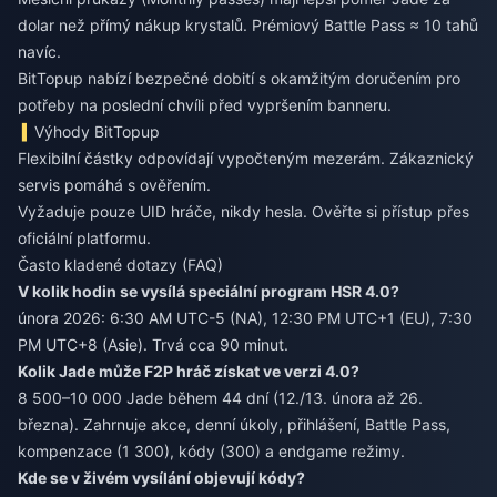
dolar než přímý nákup krystalů. Prémiový Battle Pass ≈ 10 tahů
navíc.
BitTopup nabízí bezpečné dobití s okamžitým doručením pro
potřeby na poslední chvíli před vypršením banneru.
Výhody BitTopup
Flexibilní částky odpovídají vypočteným mezerám. Zákaznický
servis pomáhá s ověřením.
Vyžaduje pouze UID hráče, nikdy hesla. Ověřte si přístup přes
oficiální platformu.
Často kladené dotazy (FAQ)
V kolik hodin se vysílá speciální program HSR 4.0?
února 2026: 6:30 AM UTC-5 (NA), 12:30 PM UTC+1 (EU), 7:30
PM UTC+8 (Asie). Trvá cca 90 minut.
Kolik Jade může F2P hráč získat ve verzi 4.0?
8 500–10 000 Jade během 44 dní (12./13. února až 26.
března). Zahrnuje akce, denní úkoly, přihlášení, Battle Pass,
kompenzace (1 300), kódy (300) a endgame režimy.
Kde se v živém vysílání objevují kódy?