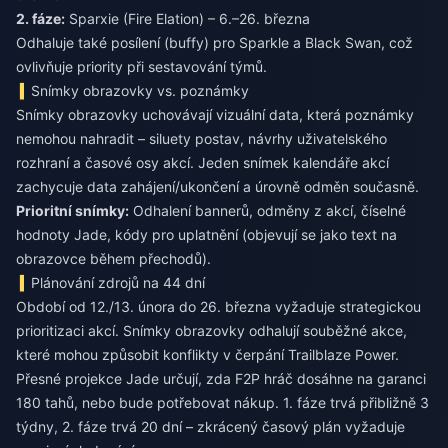
2. fáze:
Sparxie (Fire Elation) – 6.–26. března
Odhaluje také posílení (buffy) pro Sparkle a Black Swan, což
ovlivňuje priority při sestavování týmů.
Snímky obrazovky vs. poznámky
Snímky obrazovky uchovávají vizuální data, která poznámky
nemohou nahradit – siluety postav, návrhy uživatelského
rozhraní a časové osy akcí. Jeden snímek kalendáře akcí
zachycuje data zahájení/ukončení a úrovně odměn současně.
Prioritní snímky:
Odhalení bannerů, odměny z akcí, číselné
hodnoty Jade, kódy pro uplatnění (objevují se jako text na
obrazovce během přechodů).
Plánování zdrojů na 44 dní
Období od 12./13. února do 26. března vyžaduje strategickou
prioritizaci akcí. Snímky obrazovky odhalují souběžné akce,
které mohou způsobit konflikty v čerpání Trailblaze Power.
Přesné projekce Jade určují, zda F2P hráč dosáhne na garanci
180 tahů, nebo bude potřebovat nákup. 1. fáze trvá přibližně 3
týdny, 2. fáze trvá 20 dní – zkrácený časový plán vyžaduje