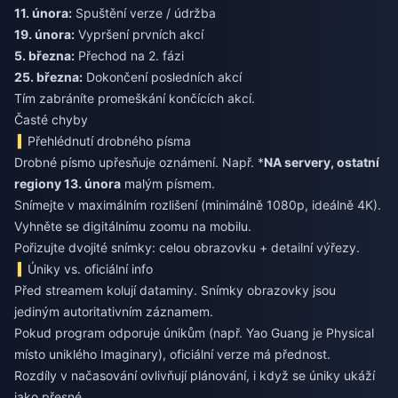
11. února:
Spuštění verze / údržba
19. února:
Vypršení prvních akcí
5. března:
Přechod na 2. fázi
25. března:
Dokončení posledních akcí
Tím zabráníte promeškání končících akcí.
Časté chyby
Přehlédnutí drobného písma
Drobné písmo upřesňuje oznámení. Např. *
NA servery, ostatní
regiony 13. února
malým písmem.
Snímejte v maximálním rozlišení (minimálně 1080p, ideálně 4K).
Vyhněte se digitálnímu zoomu na mobilu.
Pořizujte dvojité snímky: celou obrazovku + detailní výřezy.
Úniky vs. oficiální info
Před streamem kolují dataminy. Snímky obrazovky jsou
jediným autoritativním záznamem.
Pokud program odporuje únikům (např. Yao Guang je Physical
místo uniklého Imaginary), oficiální verze má přednost.
Rozdíly v načasování ovlivňují plánování, i když se úniky ukáží
jako přesné.