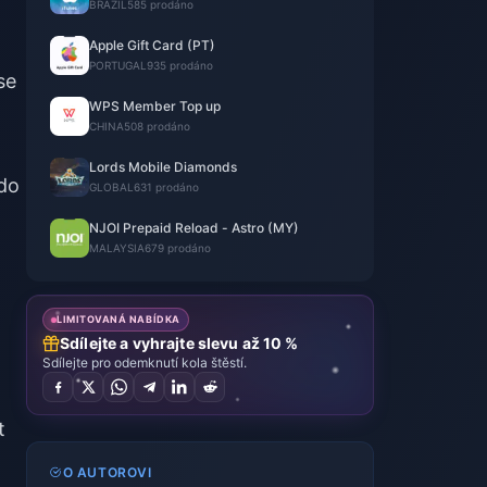
BRAZIL
585 prodáno
Apple Gift Card (PT)
PORTUGAL
935 prodáno
se
WPS Member Top up
CHINA
508 prodáno
Lords Mobile Diamonds
ndo
GLOBAL
631 prodáno
NJOI Prepaid Reload - Astro (MY)
MALAYSIA
679 prodáno
t
LIMITOVANÁ NABÍDKA
Sdílejte a vyhrajte slevu až 10 %
Sdílejte pro odemknutí kola štěstí.
t
O AUTOROVI