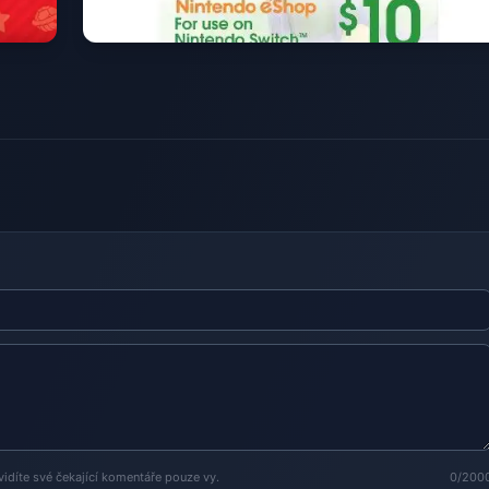
vidíte své čekající komentáře pouze vy.
0/200