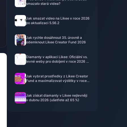
smazalo stará videa?
Jak smazat video na Likee v roce 2026
po aktualizaci 5.56.2
Jak rychle dosáhnout 35. úrovně a
odemknout Likee Creator Fund 2026
Diamanty v aplikaci Likee: Oficiální vs.
levné weby pro dobíjení v roce 2026 –
co se skutečně vyplatí?
Jak vybrat prostředky z Likee Creator
Fund a maximalizovat výdělky v roce
2026
Jak získat diamanty v Likee nejlevněji
v dubnu 2026 (ušetřete až 65 %)