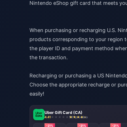
Nintendo eShop gift card that meets yo
When purchasing or recharging U.S. Nint
products corresponding to your region t
the player ID and payment method when 
the transaction.
Recharging or purchasing a US Nintendo 
Choose the appropriate recharge or pur
easily!
Uber Gift Card (CA)
4.41
961 prodáno
-21%
-21%
-21%