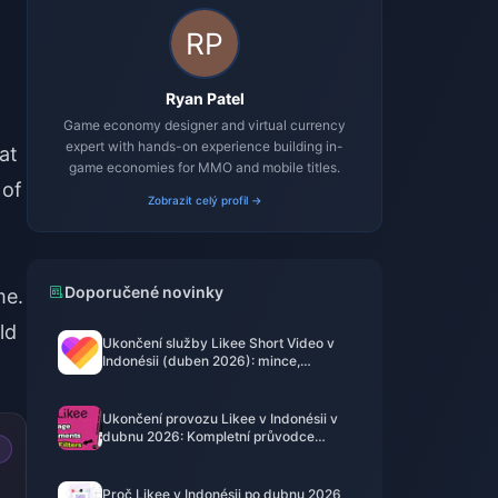
Ryan Patel
Game economy designer and virtual currency
expert with hands-on experience building in-
at
game economies for MMO and mobile titles.
 of
Zobrazit celý profil →
Doporučené novinky
me.
ld
Ukončení služby Likee Short Video v
Indonésii (duben 2026): mince,
zálohování a další kroky
Ukončení provozu Likee v Indonésii v
dubnu 2026: Kompletní průvodce
dalšími kroky
Proč Likee v Indonésii po dubnu 2026