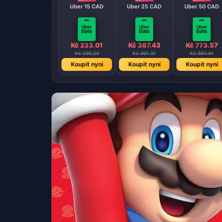
Uber 15 CAD
Uber 25 CAD
Uber 50 CAD
Kč 233.01
Kč 387.43
Kč 773.57
Kč 295.29
Kč 491.37
Kč 980.81
Koupit nyní
Koupit nyní
Koupit nyní