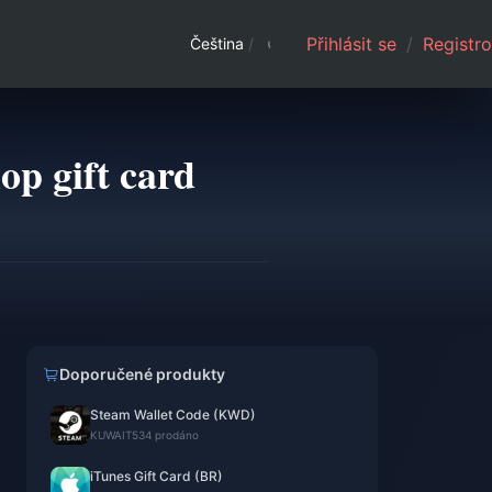
Přihlásit se
/
Registro
Čeština
/
op gift card
Doporučené produkty
Steam Wallet Code (KWD)
KUWAIT
534 prodáno
iTunes Gift Card (BR)