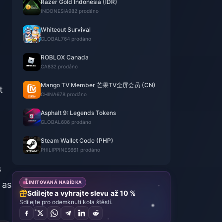
Razer Gold Indonesia (IDR)
INDONESIA
982 prodáno
Whiteout Survival
GLOBAL
764 prodáno
ROBLOX Canada
CA
832 prodáno
Mango TV Member 芒果TV全屏会员 (CN)
t
CHINA
678 prodáno
Asphalt 9: Legends Tokens
GLOBAL
606 prodáno
Steam Wallet Code (PHP)
PHILIPPINES
661 prodáno
s
 as
LIMITOVANÁ NABÍDKA
Sdílejte a vyhrajte slevu až 10 %
Sdílejte pro odemknutí kola štěstí.