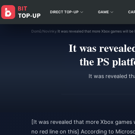
DIRECT TOP-UP
GAME
CA
Domů
/
Novinky
/
It was reveal
the PS platf
It was revealed t
[It was revealed that more Xbox games w
no red line on this] According to Micros