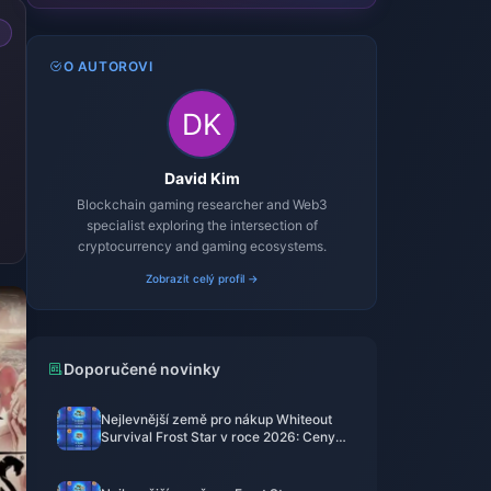
O AUTOROVI
David Kim
Blockchain gaming researcher and Web3
specialist exploring the intersection of
cryptocurrency and gaming ecosystems.
Zobrazit celý profil →
Doporučené novinky
Nejlevnější země pro nákup Whiteout
Survival Frost Star v roce 2026: Ceny v
Turecku, skutečné úspory a upřímný
verdikt