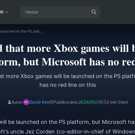
RD
It was revealed that more Xbox games will be launched on the PS platform, but Microsoft has no red line on this
ed that more Xbox games will 
orm, but Microsoft has no red
hat more Xbox games will be launched on the PS platf
has no red line on this
Autor:
David Kim
Publikováno:
2024/05/16
2 min čtení
ill be launched on the PS platform, but Microsoft ha
oft’s uncle Jez Corden (co-editor-in-chief of Window