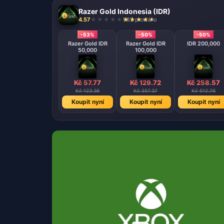
Razer Gold Indonesia (IDR)
4.57
982 prodáno
-53%
-50%
-50%
Razer Gold IDR
Razer Gold IDR
IDR 200,000
50,000
100,000
Kč 57.77
Kč 129.72
Kč 258.57
Kč 123.36
Kč 257.37
Kč 512.76
Koupit nyní
Koupit nyní
Koupit nyní