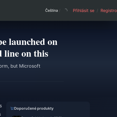
Přihlásit se
/
Registro
Čeština
/
be launched on
 line on this
orm, but Microsoft
s
Doporučené produkty
s