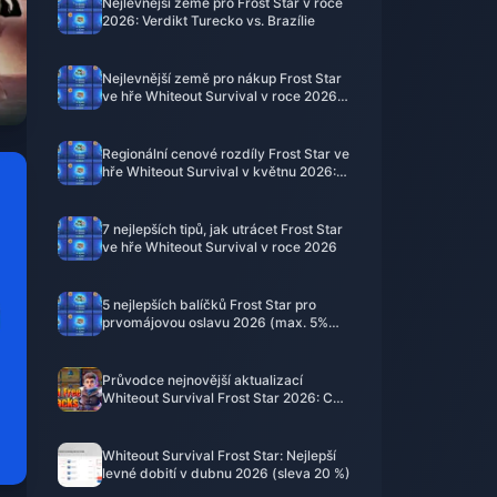
Nejlevnější země pro Frost Star v roce
2026: Verdikt Turecko vs. Brazílie
Nejlevnější země pro nákup Frost Star
ve hře Whiteout Survival v roce 2026:
Turecko, nebo Brazílie?
Regionální cenové rozdíly Frost Star ve
hře Whiteout Survival v květnu 2026:
Kde nakupovat nejvýhodněji
7 nejlepších tipů, jak utrácet Frost Star
ve hře Whiteout Survival v roce 2026
5 nejlepších balíčků Frost Star pro
prvomájovou oslavu 2026 (max. 5%
bonus)
Průvodce nejnovější aktualizací
Whiteout Survival Frost Star 2026: Co
se skutečně změnilo a co dělat teď
Whiteout Survival Frost Star: Nejlepší
levné dobití v dubnu 2026 (sleva 20 %)