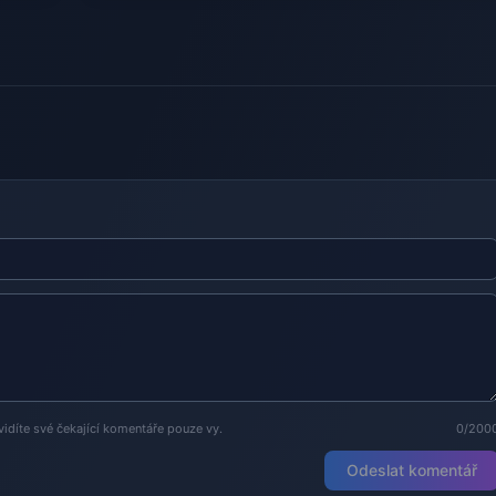
vidíte své čekající komentáře pouze vy.
0/200
Odeslat komentář