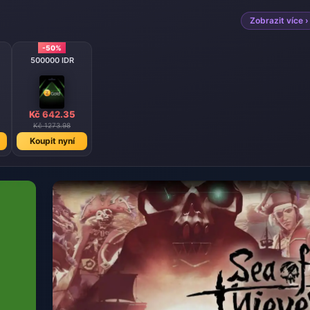
Zobrazit více ›
-50%
500000 IDR
Kč 642.35
Kč 1273.98
Koupit nyní