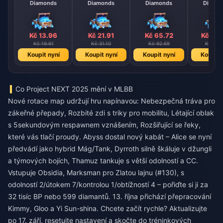
Diamonds
Diamonds
Diamonds
Diamo
Kč 13.96
Kč 21.91
Kč 65.72
Kč 109
Kč 19.61
Kč 31.10
Kč 92.69
Kč 154
Koupit nyní
Koupit nyní
Koupit nyní
Koupit 
Co Project NEXT 2025 mění v MLBB
Nové rotace map udržují hru napínavou: Nebezpečná tráva pro
zákeřné přepady, Rozbité zdi s triky pro mobilitu, Létající oblak
s 5sekundovým respawnem vznášením, Rozšiřující se řeky,
které vás tlačí proudy. Abyss dostal nový kabát – Alice se nyní
předvádí jako hybrid Mág/Tank, Dyrroth silně škáluje v džungli
a týmových bojích, Thamuz tankuje s větší odolností a CC.
Vstupuje Obsidia, Marksman pro Zlatou lajnu (#130), s
odolností 2/útokem 7/kontrolou 1/obtížností 4 – pořiďte si ji za
32 tisíc BP nebo 599 diamantů. 13. října přichází přepracování
Kimmy, Gloo a Yi Sun-shina. Chcete začít rychle? Aktualizujte
po 17. září, resetujte nastavení a skočte do tréninkových