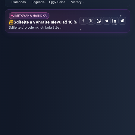
Diamonds
Legends
Eggy Coins
Victory
Bang Bang
NIKKE
LIMITOVANÁ NABÍDKA
Sdílejte a vyhrajte slevu až 10 %
Sdílejte pro odemknutí kola štěstí.