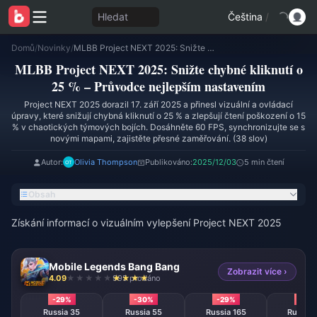
Hledat
Čeština
/
Domů
/
Novinky
/
MLBB Project NEXT 2025: Snižte chybné kliknutí o 25 % – Průvodce nejlepším nastavením
MLBB Project NEXT 2025: Snižte chybné kliknutí o
25 % – Průvodce nejlepším nastavením
Project NEXT 2025 dorazil 17. září 2025 a přinesl vizuální a ovládací
úpravy, které snižují chybná kliknutí o 25 % a zlepšují čtení poškození o 15
% v chaotických týmových bojích. Dosáhněte 60 FPS, synchronizujte se s
novými mapami, zajistěte přesné zaměřování. (38 slov)
Autor:
Olivia Thompson
Publikováno:
2025/12/03
5 min čtení
Obsah
Získání informací o vizuálním vylepšení Project NEXT 2025
Mobile Legends Bang Bang
Zobrazit více ›
4.09
995 prodáno
-29%
-30%
-29%
-29
Russia 35
Russia 55
Russia 165
Russia 