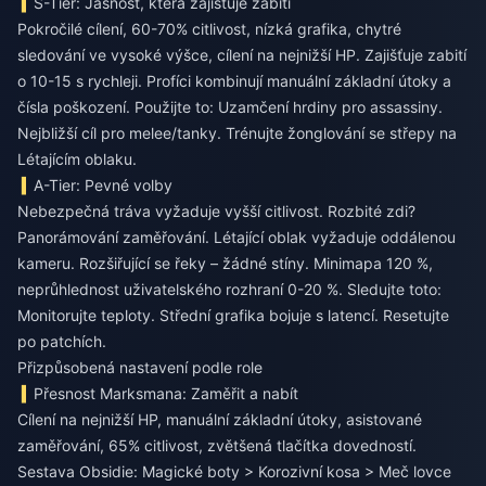
S-Tier: Jasnost, která zajišťuje zabití
Pokročilé cílení, 60-70% citlivost, nízká grafika, chytré
sledování ve vysoké výšce, cílení na nejnižší HP. Zajišťuje zabití
o 10-15 s rychleji. Profíci kombinují manuální základní útoky a
čísla poškození. Použijte to: Uzamčení hrdiny pro assassiny.
Nejbližší cíl pro melee/tanky. Trénujte žonglování se střepy na
Létajícím oblaku.
A-Tier: Pevné volby
Nebezpečná tráva vyžaduje vyšší citlivost. Rozbité zdi?
Panorámování zaměřování. Létající oblak vyžaduje oddálenou
kameru. Rozšiřující se řeky – žádné stíny. Minimapa 120 %,
neprůhlednost uživatelského rozhraní 0-20 %. Sledujte toto:
Monitorujte teploty. Střední grafika bojuje s latencí. Resetujte
po patchích.
Přizpůsobená nastavení podle role
Přesnost Marksmana: Zaměřit a nabít
Cílení na nejnižší HP, manuální základní útoky, asistované
zaměřování, 65% citlivost, zvětšená tlačítka dovedností.
Sestava Obsidie: Magické boty > Korozivní kosa > Meč lovce