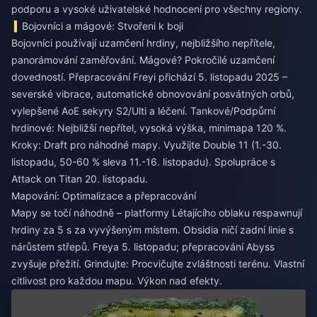
podporu a vysoké uživatelské hodnocení pro všechny regiony.
Bojovníci a mágové: Stvořeni k boji
Bojovníci používají uzamčení hrdiny, nejbližšího nepřítele,
panorámování zaměřování. Mágové? Pokročilé uzamčení
dovedností. Přepracování Freyi přichází 5. listopadu 2025 –
severské vibrace, automatické obnovování posvátných orbů,
vylepšené AoE sekyry S2/Ulti a léčení. Tankové/Podpůrní
hrdinové: Nejbližší nepřítel, vysoká výška, minimapa 120 %.
Kroky: Draft pro náhodné mapy. Využijte Double 11 (1.-30.
listopadu, 50-60 % sleva 11.-16. listopadu). Spolupráce s
Attack on Titan 20. listopadu.
Mapování: Optimalizace a přepracování
Mapy se točí náhodně – platformy Létajícího oblaku respawnují
hrdiny za 5 s za vyvýšeným místem. Obsidia ničí zadní linie s
nárůstem střepů. Freya 5. listopadu; přepracování Abyss
zvyšuje přežití. Grindujte: Procvičujte zvláštnosti terénu. Vlastní
citlivost pro každou mapu. Výkon nad efekty.