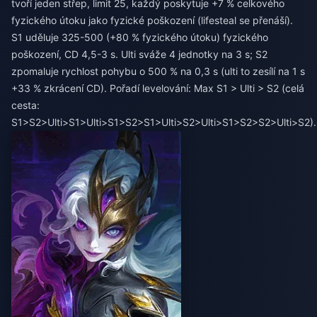
tvoří jeden střep, limit 25, každý poskytuje +7 % celkového
fyzického útoku jako fyzické poškození (lifesteal se přenáší).
S1 uděluje 325-500 (+80 % fyzického útoku) fyzického
poškození, CD 4,5-3 s. Ulti sváže 4 jednotky na 3 s; S2
zpomaluje rychlost pohybu o 500 % na 0,3 s (ulti to zesílí na 1 s
+33 % zkrácení CD). Pořadí levelování: Max S1 > Ulti > S2 (celá
cesta:
S1>S2>Ulti>S1>Ulti>S1>S2>S1>Ulti>S2>Ulti>S1>S2>S2>Ulti>S2).