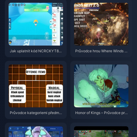
Jak uplatnit kód NCRCKYT8EF
Průvodce hrou Where Winds M
pro získání Eggy Coins zdarma
eet 2.0 Hidden Mountain | Čer
(srpen 2026)
venec 2026
Průvodce kategoriemi předmět
Honor of Kings – Průvodce pro
ů ve hře Honor of Kings | červe
Sima Yi | červenec 2026
nec 2026