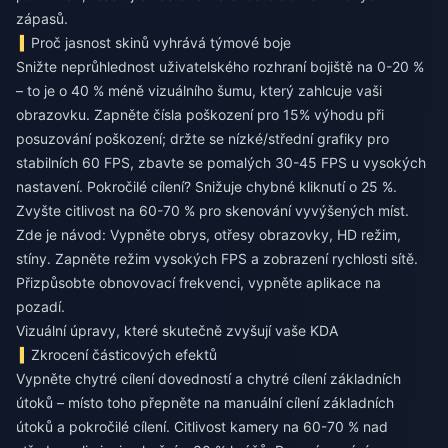
zápasů.
Proč jasnost skinů vyhrává týmové boje
Snižte neprůhlednost uživatelského rozhraní bojiště na 0-20 %
– to je o 40 % méně vizuálního šumu, který zahlcuje vaši
obrazovku. Zapněte čísla poškození pro 15% výhodu při
posuzování poškození; držte se nízké/střední grafiky pro
stabilních 60 FPS, zbavte se pomalých 30-45 FPS u vysokých
nastavení. Pokročilé cílení? Snižuje chybné kliknutí o 25 %.
Zvyšte citlivost na 60-70 % pro skenování vyvýšených míst.
Zde je návod: Vypněte obrys, otřesy obrazovky, HD režim,
stíny. Zapněte režim vysokých FPS a zobrazení rychlosti sítě.
Přizpůsobte obnovovací frekvenci, vypněte aplikace na
pozadí.
Vizuální úpravy, které skutečně zvyšují vaše KDA
Zkrocení částicových efektů
Vypněte chytré cílení dovedností a chytré cílení základních
útoků – místo toho přepněte na manuální cílení základních
útoků a pokročilé cílení. Citlivost kamery na 60-70 % nad