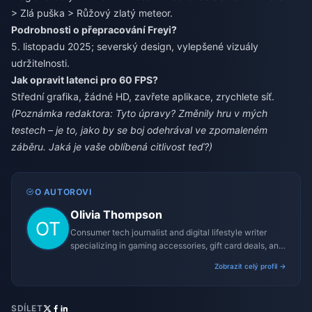
> Zlá puška > Růžový zlatý meteor.
Podrobnosti o přepracování Freyi?
5. listopadu 2025; severský design, vylepšené vizuály
udržitelnosti.
Jak opravit latenci pro 60 FPS?
Střední grafika, žádné HD, zavřete aplikace, zrychlete síť.
(Poznámka redaktora: Tyto úpravy? Změnily hru v mých
testech – je to, jako by se boj odehrával ve zpomaleném
záběru. Jaká je vaše oblíbená citlivost teď?)
O AUTOROVI
Olivia Thompson
Consumer tech journalist and digital lifestyle writer
specializing in gaming accessories, gift card deals, and
platform reviews.
Zobrazit celý profil →
SDÍLET