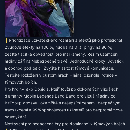
Prioritizace uživatelského rozhraní a efektů jako profesionál
Zvukové efekty na 100 %, hudba na 0 %, pingy na 80 %;
zesilte tlačítka dovedností pro marksmeny. Režim uzamčení
hrdiny září na Nebezpečné trávě. Jednoduché kroky: Joystick
a obchod pod palci. Zvyšte hlasitost týmové komunikace.
Testujte rozložení v custom hrách – lajna, džungle, rotace v
týmových bojích.
Pro hrdiny jako Obsidia, kteří touží po dokonalých vizuálech,
diamanty Mobile Legends Bang Bang pro vizuální skiny
od
BitTopup dodávají okamžitě s nejlepšími cenami, bezpečnými
transakcemi a 99% spokojeností uživatelů pro bezproblémové
odemykání.
Nastavení pro hodnocené hry pro dominanci v týmových bojích