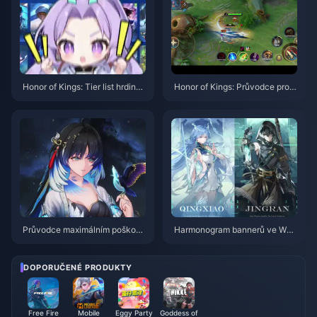
Honor of Kings: Tier list hrdinů
Honor of Kings: Průvodce pro d
pro sólo frontu | Červenec 202
žungli s hrdinou Li Xin | červen
6
ec 2026
Průvodce maximálním poškoze
Harmonogram bannerů ve Wut
ním postavy Yangyang Xuanlin
hering Waves 3.6 | červenec 2
g | červenec 2026
026
DOPORUČENÉ PRODUKTY
Free Fire
Mobile
Eggy Party
Goddess of