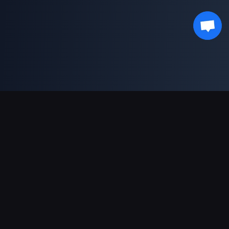
Podpora plateb
Partner
Genshin Impact Wiki
Honkai: Star Rail WIKI
Zenless Zone Zero WIKI