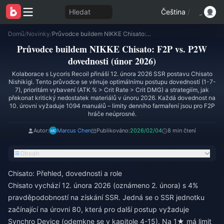
Hledat
Čeština
/
Domů
/
Novinky
/
Průvodce buildem NIKKE Chisato: F2P vs. P2W dovednosti (únor 2026)
Průvodce buildem NIKKE Chisato: F2P vs. P2W
dovednosti (únor 2026)
Kolaborace s Lycoris Recoil přináší 12. února 2026 SSR postavu Chisato
Nishikigi. Tento průvodce se věnuje optimálnímu postupu dovedností (1-7-
7), prioritám vybavení (ATK % > Crit Rate > Crit DMG) a strategiím, jak
překonat kritický nedostatek materiálů v únoru 2026. Každá dovednost na
10. úrovni vyžaduje 1094 manuálů – limity denního farmaření jsou pro F2P
hráče neúprosné.
Autor:
Marcus Chen
Publikováno:
2026/02/04
8 min čtení
Obsah
Chisato: Přehled, dovednosti a role
Chisato vychází 12. února 2026 (oznámeno 2. února) s 4%
pravděpodobností na získání SSR. Jedná se o SSR jednotku
začínající na úrovni 80, která pro další postup vyžaduje
Synchro Device (odemkne se v kapitole 4-15). Na 1★ má limit