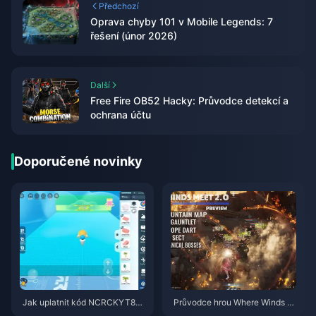
Předchozí
Oprava chyby 101 v Mobile Legends: 7
řešení (únor 2026)
Další
Free Fire OB52 Hacky: Průvodce detekcí a
ochrana účtu
Doporučené novinky
Jak uplatnit kód NCRCKYT8EF
Průvodce hrou Where Winds M
pro získání Eggy Coins zdarma
eet 2.0 Hidden Mountain | Čer