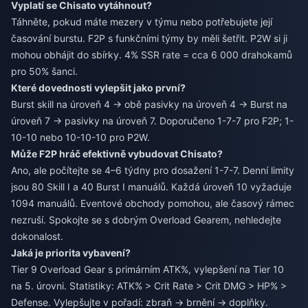
Vyplatí se Chisato vytáhnout?
Táhněte, pokud máte mezery v týmu nebo potřebujete její
časování burstu. F2P s funkčními týmy by měli šetřit. P2W si ji
mohou obhájit do sbírky. 4% SSR rate = cca 6 000 drahokamů
pro 50% šanci.
Které dovednosti vylepšit jako první?
Burst skill na úroveň 4 → obě pasivky na úroveň 4 → Burst na
úroveň 7 → pasivky na úroveň 7. Doporučeno 1-7-7 pro F2P; 1-
10-10 nebo 10-10-10 pro P2W.
Může F2P hráč efektivně vybudovat Chisato?
Ano, ale počítejte se 4–6 týdny pro dosažení 1-7-7. Denní limity
jsou 80 Skill I a 40 Burst I manuálů. Každá úroveň 10 vyžaduje
1094 manuálů. Eventové obchody pomohou, ale časový rámec
nezruší. Spokojte se s dobrým Overload Gearem, nehledejte
dokonalost.
Jaká je priorita vybavení?
Tier 9 Overload Gear s primárním ATK%, vylepšení na Tier 10
na 5. úrovni. Statistiky: ATK% > Crit Rate > Crit DMG > HP% >
Defense. Vylepšujte v pořadí: zbraň → brnění → doplňky.