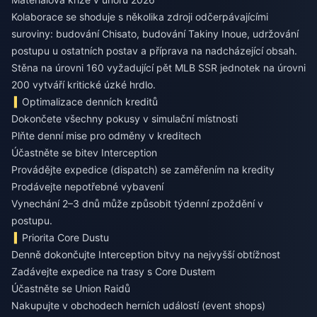
Kolaborace se shoduje s několika zdroji odčerpávajícími
suroviny: budování Chisato, budování Takiny Inoue, udržování
postupu u ostatních postav a příprava na nadcházející obsah.
Stěna na úrovni 160 vyžadující pět MLB SSR jednotek na úrovni
200 vytváří kritické úzké hrdlo.
Optimalizace denních kreditů
Dokončete všechny pokusy v simulační místnosti
Plňte denní mise pro odměny v kreditech
Účastněte se bitev Interception
Provádějte expedice (dispatch) se zaměřením na kredity
Prodávejte nepotřebné vybavení
Vynechání 2–3 dnů může způsobit týdenní zpoždění v
postupu.
Priorita Core Dustu
Denně dokončujte Interception bitvy na nejvyšší obtížnost
Zadávejte expedice na trasy s Core Dustem
Účastněte se Union Raidů
Nakupujte v obchodech herních událostí (event shops)