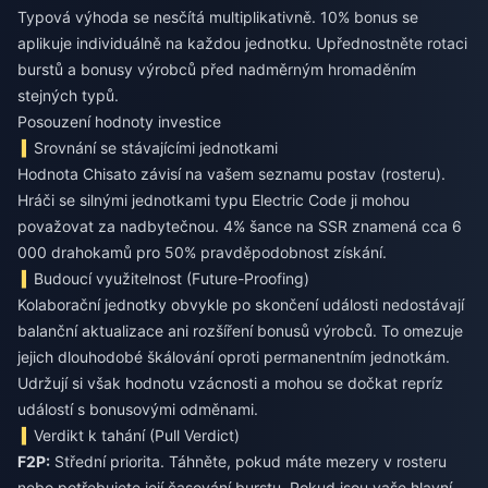
Typová výhoda se nesčítá multiplikativně. 10% bonus se
aplikuje individuálně na každou jednotku. Upřednostněte rotaci
burstů a bonusy výrobců před nadměrným hromaděním
stejných typů.
Posouzení hodnoty investice
Srovnání se stávajícími jednotkami
Hodnota Chisato závisí na vašem seznamu postav (rosteru).
Hráči se silnými jednotkami typu Electric Code ji mohou
považovat za nadbytečnou. 4% šance na SSR znamená cca 6
000 drahokamů pro 50% pravděpodobnost získání.
Budoucí využitelnost (Future-Proofing)
Kolaborační jednotky obvykle po skončení události nedostávají
balanční aktualizace ani rozšíření bonusů výrobců. To omezuje
jejich dlouhodobé škálování oproti permanentním jednotkám.
Udržují si však hodnotu vzácnosti a mohou se dočkat repríz
událostí s bonusovými odměnami.
Verdikt k tahání (Pull Verdict)
F2P:
Střední priorita. Táhněte, pokud máte mezery v rosteru
nebo potřebujete její časování burstu. Pokud jsou vaše hlavní