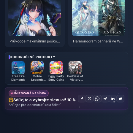
Průvodce maximálním poškoze
Harmonogram bannerů ve Wut
ním postavy Yangyang Xuanlin
hering Waves 3.6 | červenec 2
g | červenec 2026
026
DOPORUČENÉ PRODUKTY
Free Fire
Mobile
Eggy Party
Goddess of
Diamonds
Legends
Eggy Coins
Victory
Bang Bang
NIKKE
LIMITOVANÁ NABÍDKA
Sdílejte a vyhrajte slevu až 10 %
Sdílejte pro odemknutí kola štěstí.