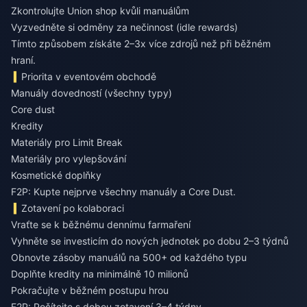
Zkontrolujte Union shop kvůli manuálům
Vyzvedněte si odměny za nečinnost (idle rewards)
Tímto způsobem získáte 2–3x více zdrojů než při běžném
hraní.
Priorita v eventovém obchodě
Manuály dovedností (všechny typy)
Core dust
Kredity
Materiály pro Limit Break
Materiály pro vylepšování
Kosmetické doplňky
F2P: Kupte nejprve všechny manuály a Core Dust.
Zotavení po kolaboraci
Vraťte se k běžnému dennímu farmaření
Vyhněte se investicím do nových jednotek po dobu 2–3 týdnů
Obnovte zásoby manuálů na 500+ od každého typu
Doplňte kredity na minimálně 10 milionů
Pokračujte v běžném postupu hrou
F2P: Počítejte s dobou zotavení 3–4 týdny.