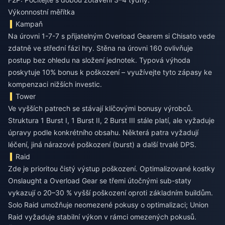
Výkonnostní měřítka
Kampaň
Na úrovni 1-7-7 s přijatelným Overload Gearem si Chisato vede
zdatně ve střední fázi hry. Stěna na úrovni 160 ovlivňuje
postup bez ohledu na složení jednotek. Typová výhoda
poskytuje 10% bonus k poškození – využívejte tyto zápasy ke
kompenzaci nižších investic.
Tower
Ve vyšších patrech se stávají klíčovými bonusy výrobců.
Struktura 1 Burst I, 1 Burst II, 2 Burst III stále platí, ale vyžaduje
úpravy podle konkrétního obsahu. Některá patra vyžadují
léčení, jiná nárazové poškození (burst) a další trvalé DPS.
Raid
Zde je prioritou čistý výstup poškození. Optimalizované kostky
Onslaught a Overload Gear se třemi útočnými sub-staty
vykazují o 20–30 % vyšší poškození oproti základním buildům.
Solo Raid umožňuje neomezené pokusy o optimalizaci; Union
Raid vyžaduje stabilní výkon v rámci omezených pokusů.