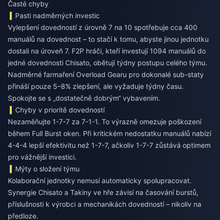
Časté chyby
Pasti nadměrných investic
Vylepšení dovedností z úrovně 7 na 10 spotřebuje cca 400
manuálů na dovednost – to stačí k tomu, abyste jinou jednotku
dostali na úroveň 7. F2P hráči, kteří investují 1094 manuálů do
jedné dovednosti Chisato, obětují týdny postupu celého týmu.
Nadměrné farmaření Overload Gearu pro dokonalé sub-staty
přináší pouze 5–8% zlepšení, ale vyžaduje týdny času.
Spokojte se s „dostatečně dobrým“ vybavením.
Chyby v prioritě dovedností
Nezaměňujte 1-7-7 za 7-1-1. To výrazně omezuje poškození
během Full Burst oken. Při kritickém nedostatku manuálů nabízí
4-4-4 lepší efektivitu než 1-7-7, ačkoliv 1-7-7 zůstává optimem
pro vážnější investici.
Mýty o složení týmu
Kolaborační jednotky nemusí automaticky spolupracovat.
Synergie Chisato a Takiny ve hře závisí na časování burstů,
příslušnosti k výrobci a mechanikách dovedností – nikoliv na
předloze.