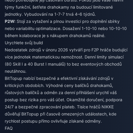
týmy funkční, šetřete drahokamy na budoucí limitované
jednotky. Vybudování na 1-7-7 trvá 4–6 týdnů.
P2W:
Stojí za vytažení a plnou investici pro doplnění sbírky
nebo variabilitu optimalizace. Dosažení 1-10-10 nebo 10-10-10
během kolaborace je s nákupem drahokamů reálné.
Urychlete svůj build
Nedostatek zdrojů v únoru 2026 vytváří pro F2P hráče budující
více jednotek matematickou nemožnost. Denní limity simulací
(80 Skill I a 40 Burst I manuálů) to bez eventových obchodů
neutáhnou.
BitTopup nabízí bezpečné a efektivní získávání zdrojů v
kritických obdobích. Výhodné ceny balíčků drahokamů,
růstových balíčků a odměn za denní přihlášení urychlí váš
postup bez rizika pro váš účet. Okamžité doručení, podpora
24/7 a bezpečné zpracování plateb. Tisíce hráčů NIKKE
důvěřují BitTopup při časově omezených událostech, kde
rychlost postupu přímo ovlivňuje získané odměny.
FAQ