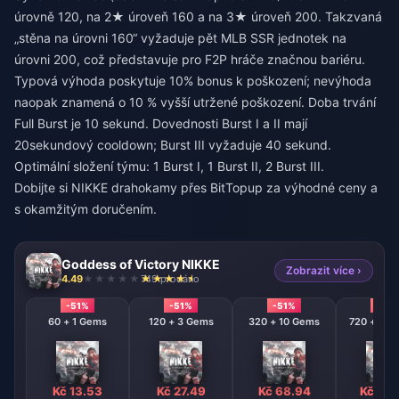
úrovně 120, na 2★ úroveň 160 a na 3★ úroveň 200. Takzvaná
„stěna na úrovni 160“ vyžaduje pět MLB SSR jednotek na
úrovni 200, což představuje pro F2P hráče značnou bariéru.
Typová výhoda poskytuje 10% bonus k poškození; nevýhoda
naopak znamená o 10 % vyšší utržené poškození. Doba trvání
Full Burst je 10 sekund. Dovednosti Burst I a II mají
20sekundový cooldown; Burst III vyžaduje 40 sekund.
Optimální složení týmu: 1 Burst I, 1 Burst II, 2 Burst III.
Dobijte si NIKKE drahokamy
přes BitTopup za výhodné ceny a
s okamžitým doručením.
Goddess of Victory NIKKE
Zobrazit více ›
4.49
749 prodáno
-51%
-51%
-51%
-51%
60 + 1 Gems
120 + 3 Gems
320 + 10 Gems
720 + 120
Kč 13.53
Kč 27.49
Kč 68.94
Kč 138