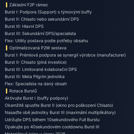
Základní F2P rámec
Burst I: Podpora (Support) s týmovými buffy
Burst II: Chisato nebo sekundární DPS
Burst III: Hlavní DPS
Burst III: Sekundární DPS/specialista
Flex: Utility postava podle potřeby obsahu
Optimalizovaná P2W sestava
Burst I: Prémiová podpora se synergií výrobce (manufacturer)
Burst II: Chisato (plná investice)
Burst III: Limitované kolaborační DPS
Burst III: Meta Pilgrim jednotka
Flex: Specialista na daný obsah
Rotace Burstů
Aktivujte Burst I (buffy podpory)
Okamžitě spusťte Burst II (okno pro poškození Chisato)
Nasaďte obě jednotky Burst III (maximální multiplikátory)
Udržujte DPS během 10sekundového Full Burstu
Opakujte po 40sekundovém cooldownu Burst III
Materiálová krize v únoru 2026