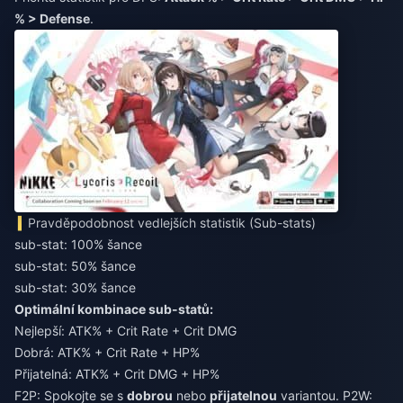
% > Defense
.
Pravděpodobnost vedlejších statistik (Sub-stats)
sub-stat: 100% šance
sub-stat: 50% šance
sub-stat: 30% šance
Optimální kombinace sub-statů:
Nejlepší: ATK% + Crit Rate + Crit DMG
Dobrá: ATK% + Crit Rate + HP%
Přijatelná: ATK% + Crit DMG + HP%
F2P: Spokojte se s
dobrou
nebo
přijatelnou
variantou. P2W: