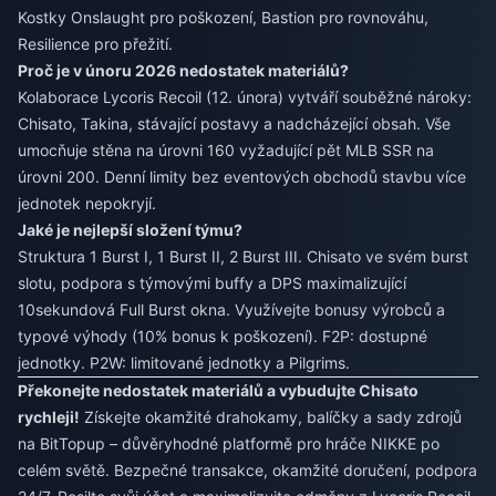
Kostky Onslaught pro poškození, Bastion pro rovnováhu,
Resilience pro přežití.
Proč je v únoru 2026 nedostatek materiálů?
Kolaborace Lycoris Recoil (12. února) vytváří souběžné nároky:
Chisato, Takina, stávající postavy a nadcházející obsah. Vše
umocňuje stěna na úrovni 160 vyžadující pět MLB SSR na
úrovni 200. Denní limity bez eventových obchodů stavbu více
jednotek nepokryjí.
Jaké je nejlepší složení týmu?
Struktura 1 Burst I, 1 Burst II, 2 Burst III. Chisato ve svém burst
slotu, podpora s týmovými buffy a DPS maximalizující
10sekundová Full Burst okna. Využívejte bonusy výrobců a
typové výhody (10% bonus k poškození). F2P: dostupné
jednotky. P2W: limitované jednotky a Pilgrims.
Překonejte nedostatek materiálů a vybudujte Chisato
rychleji!
Získejte okamžité drahokamy, balíčky a sady zdrojů
na BitTopup – důvěryhodné platformě pro hráče NIKKE po
celém světě. Bezpečné transakce, okamžité doručení, podpora