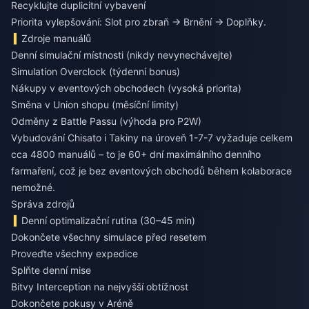
Recyklujte duplicitní vybavení
Priorita vylepšování: Slot pro zbraň → Brnění → Doplňky.
Zdroje manuálů
Denní simulační místnosti (nikdy nevynechávejte)
Simulation Overclock (týdenní bonus)
Nákupy v eventových obchodech (vysoká priorita)
Směna v Union shopu (měsíční limity)
Odměny z Battle Passu (výhoda pro P2W)
Vybudování Chisato i Takiny na úroveň 1-7-7 vyžaduje celkem
cca 4800 manuálů – to je 60+ dní maximálního denního
farmaření, což je bez eventových obchodů během kolaborace
nemožné.
Správa zdrojů
Denní optimalizační rutina (30–45 min)
Dokončete všechny simulace před resetem
Proveďte všechny expedice
Splňte denní mise
Bitvy Interception na nejvyšší obtížnost
Dokončete pokusy v Aréně