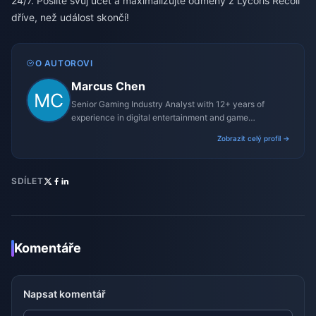
24/7. Posilte svůj účet a maximalizujte odměny z Lycoris Recoil
dříve, než událost skončí!
O AUTOROVI
Marcus Chen
Senior Gaming Industry Analyst with 12+ years of
experience in digital entertainment and game
monetization strategies.
Zobrazit celý profil →
SDÍLET
Komentáře
Napsat komentář