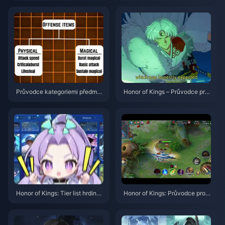
(srpen 2026)
venec 2026
Průvodce kategoriemi předmět
Honor of Kings – Průvodce pro
ů ve hře Honor of Kings | červe
Sima Yi | červenec 2026
nec 2026
Honor of Kings: Tier list hrdinů
Honor of Kings: Průvodce pro d
pro sólo frontu | Červenec 202
žungli s hrdinou Li Xin | červen
6
ec 2026