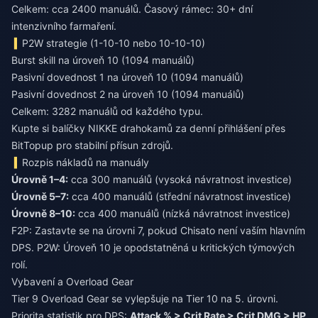
Celkem: cca 2400 manuálů. Časový rámec: 30+ dní
intenzivního farmaření.
P2W strategie (1-10-10 nebo 10-10-10)
Burst skill na úroveň 10 (1094 manuálů)
Pasivní dovednost 1 na úroveň 10 (1094 manuálů)
Pasivní dovednost 2 na úroveň 10 (1094 manuálů)
Celkem: 3282 manuálů od každého typu.
Kupte si balíčky NIKKE drahokamů za denní přihlášení
přes
BitTopup pro stabilní přísun zdrojů.
Rozpis nákladů na manuály
Úrovně 1–4:
cca 300 manuálů (vysoká návratnost investice)
Úrovně 5–7:
cca 400 manuálů (střední návratnost investice)
Úrovně 8–10:
cca 400 manuálů (nízká návratnost investice)
F2P: Zastavte se na úrovni 7, pokud Chisato není vaším hlavním
DPS. P2W: Úroveň 10 je opodstatněná u kritických týmových
rolí.
Vybavení a Overload Gear
Tier 9 Overload Gear se vylepšuje na Tier 10 na 5. úrovni.
Priorita statistik pro DPS:
Attack % > Crit Rate > Crit DMG > HP