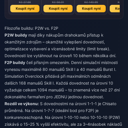
Kč 27.66
Kč 56.01
Kč 140.95
Kč 282
Koupit nyní
Koupit nyní
Koupit nyní
Koupit 
Filozofie buildu: P2W vs. F2P
P2W buildy
mají díky nákupům drahokamů přístup k
okamžitým zdrojům – okamžité vylepšení dovedností,
optimalizace vybavení a vícenásobné limity (limit break).
Dovednosti lze vytáhnout na úroveň 10 během několika dní.
F2P buildy
čelí přísným omezením. Denní simulační místnosti
vynesou maximálně 80 manuálů Skill I a 40 manuálů Burst I.
Simulation Overclock přidává při maximálních odměnách
dalších 168 manuálů Skill I. Každá dovednost na úrovni 10
vyžaduje celkem 1094 manuálů – to znamená více než 27 dní
dokonalého farmaření pro JEDNU jedinou dovednost.
Rozdíl ve výkonu:
S dovednostmi na úrovni 1-1-1 je Chisato
průměrná. Na úrovni 1-7-7 (ideální bod pro F2P) je
konkurenceschopná. Na úrovni 1-10-10 nebo 10-10-10 (P2W)
získává o 15–25 % vyšší efektivitu, ale za 3–4násobek nákladů