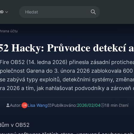
RD
hrana účtu
52 Hacky: Průvodce detekcí a
Fire OB52 (14. ledna 2026) přinesla zásadní protiche
Společnost Garena do 3. února 2026 zablokovala 600
 se zabývá typy exploitů, detekčními systémy, změn
ora 2026 a tím, jak nahlašovat podvodníky a zároveň c
Autor:
Lisa Wang
Publikováno:
2026/02/04
18 min čtení
ódům v OB52