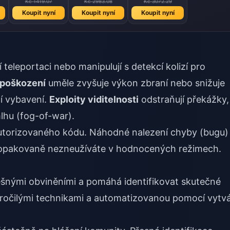
Kč 1419.07
Kč 2983.08
Kč 3072.29
Koupit nyní
Koupit nyní
Koupit nyní
teleportaci nebo manipulují s detekcí kolizí pro
 poškození
uměle zvyšuje výkon zbraní nebo snižuje
í vybavení.
Exploity viditelnosti
odstraňují překážky,
mlhu (fog-of-war).
eautorizovaného kódu. Náhodné nalezení chyby (bugu)
i opakovaně nezneužíváte v hodnocených režimech.
ešnými obviněními a pomáhá identifikovat skutečné
ročilými technikami a automatizovanou pomocí vytvá