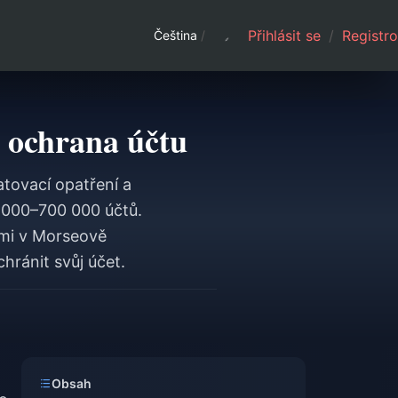
Přihlásit se
/
Registro
Čeština
/
 ochrana účtu
atovací opatření a
 000–700 000 účtů.
ami v Morseově
hránit svůj účet.
Obsah