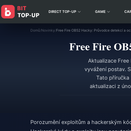
DIRECT TOP-UP
GAME
CA
Domů
/
Novinky
/
Free Fire OB52 Hacky: Průvodce detekcí a oc
Free Fire OB
Aktualizace Free 
vyvážení postav. 
Tato příručka
aktualizaci z ún
Porozumění exploitům a hackerským k