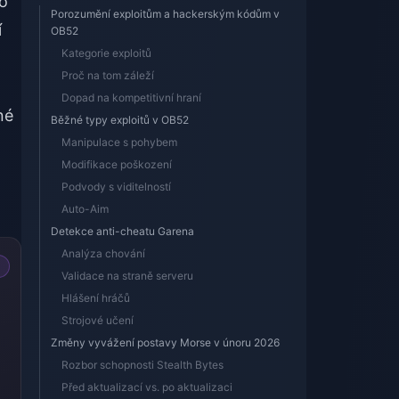
bo
Porozumění exploitům a hackerským kódům v
í
OB52
Kategorie exploitů
Proč na tom záleží
Dopad na kompetitivní hraní
né
Běžné typy exploitů v OB52
Manipulace s pohybem
Modifikace poškození
Podvody s viditelností
Auto-Aim
Detekce anti-cheatu Garena
Analýza chování
Validace na straně serveru
Hlášení hráčů
Strojové učení
Změny vyvážení postavy Morse v únoru 2026
Rozbor schopnosti Stealth Bytes
Před aktualizací vs. po aktualizaci