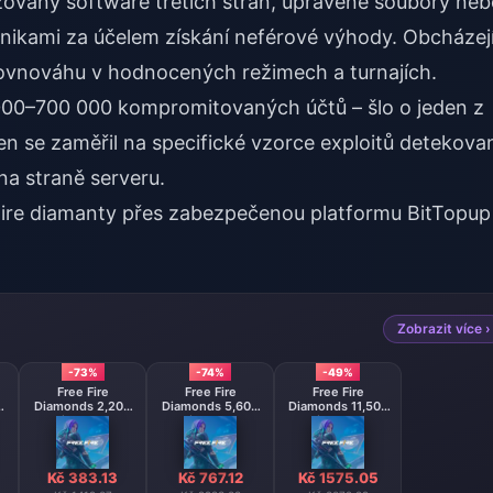
zovaný software třetích stran, upravené soubory ne
hanikami za účelem získání neférové výhody. Obcházej
rovnováhu v hodnocených režimech a turnajích.
000–700 000 kompromitovaných účtů – šlo o jeden z
en se zaměřil na specifické vzorce exploitů detekova
na straně serveru.
ire diamanty
přes zabezpečenou platformu BitTopup
Zobrazit více ›
-73%
-74%
-49%
Free Fire
Free Fire
Free Fire
0
Diamonds 2,200
Diamonds 5,600
Diamonds 11,500
Diamonds
Diamonds
Diamonds
【Middle East
】
region optional】
Kč 383.13
Kč 767.12
Kč 1575.05