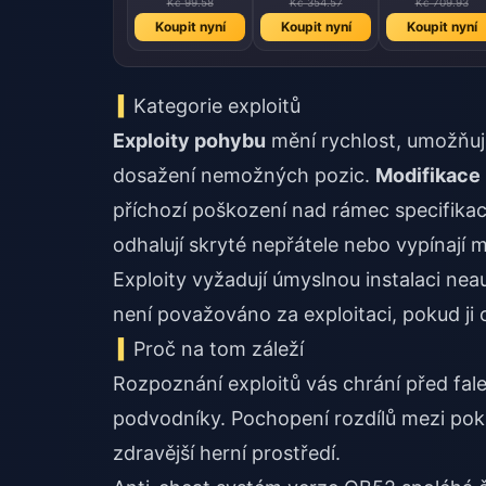
Kč 99.58
Kč 354.57
Kč 709.93
Koupit nyní
Koupit nyní
Koupit nyní
Kategorie exploitů
Exploity pohybu
mění rychlost, umožňují 
dosažení nemožných pozic.
Modifikace
příchozí poškození nad rámec specifikac
odhalují skryté nepřátele nebo vypínají 
Exploity vyžadují úmyslnou instalaci n
není považováno za exploitaci, pokud j
Proč na tom záleží
Rozpoznání exploitů vás chrání před fal
podvodníky. Pochopení rozdílů mezi pok
zdravější herní prostředí.