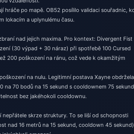
ou vzdáleností.
í hráče po mapě. OB52 posílilo validaci souřadnic, k
ím lokacím a uplynulému času.
braní nad jejich maxima. Pro kontext: Divergent Fist
zení (30 výpad + 30 náraz) při spotřebě 100 Cursed
než 200 poškození na ránu, což vede k okamžitým
í poškození na nulu. Legitimní postava Xayne obdržela
 z 50 na 70 bodů na 15 sekund s cooldownem 75 sekund
itelnost bez jakéhokoli cooldownu.
 nepřátele skrze struktury. To se liší od schopnosti
nost nad 16 metrů na 15 sekund, cooldown 45 sekund)