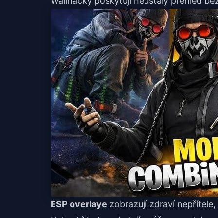
Wallhacky poskytují neustálý přehled be
ESP overlaye
zobrazují zdraví nepřítele,