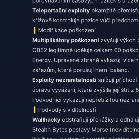
porovnáváním časových razítek s uražen
Teleportační exploity
okamžitě přemísťuj
křížově kontroluje pozice vůči předchoz
Modifikace poškození
Multiplikátory poškození
zvyšují výkon z
OB52 legitimně uděluje celkem 60 poško
Energy. Upravené zbraně vykazují více 
zářezům, které porušují herní balanc.
Exploity nezranitelnosti
snižují příchoz
úpravu vyvážení, která zvýšila její štít
Podvodníci vykazují nepřetržitou nezran
Podvody s viditelností
Wallhacky
odstraňují překážky a odhalují
Stealth Bytes postavy Morse (neviditel