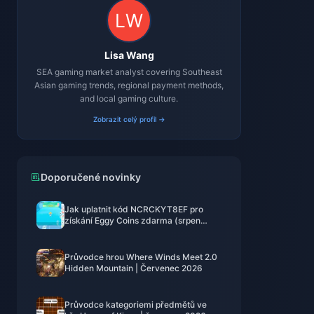
Lisa Wang
SEA gaming market analyst covering Southeast
Asian gaming trends, regional payment methods,
and local gaming culture.
Zobrazit celý profil →
Doporučené novinky
Jak uplatnit kód NCRCKYT8EF pro
získání Eggy Coins zdarma (srpen
2026)
Průvodce hrou Where Winds Meet 2.0
Hidden Mountain | Červenec 2026
Průvodce kategoriemi předmětů ve