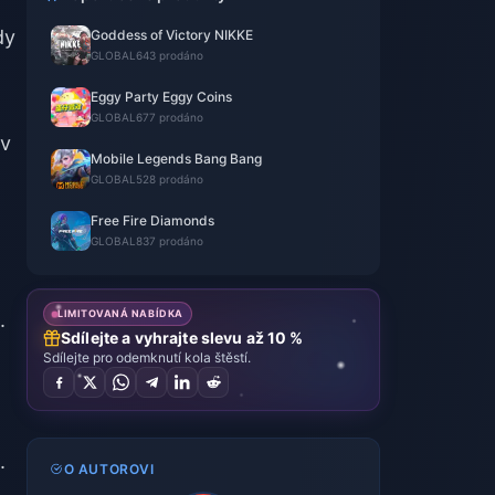
dy
Goddess of Victory NIKKE
GLOBAL
643 prodáno
Eggy Party Eggy Coins
GLOBAL
677 prodáno
 v
Mobile Legends Bang Bang
GLOBAL
528 prodáno
Free Fire Diamonds
GLOBAL
837 prodáno
LIMITOVANÁ NABÍDKA
.
Sdílejte a vyhrajte slevu až 10 %
Sdílejte pro odemknutí kola štěstí.
.
O AUTOROVI