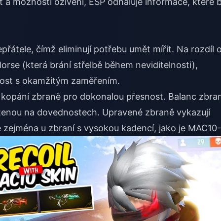
 a možnosti oživení, ESP odhaluje informace, které 
řátele, čímž eliminují potřebu umět mířit. Na rozdíl 
rse (která brání střelbě během neviditelnosti),
nost s okamžitým zaměřením.
 kopání zbraně pro dokonalou přesnost. Balanc zbran
ženou na dovednostech. Upravené zbraně vykazují
né zejména u zbraní s vysokou kadencí, jako je MAC10-