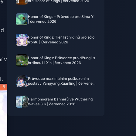
by
hře Honor of Kings | červenec 2026
Honor of Kings – Průvodce pro Sima Yi
| červenec 2026
od
Honor of Kings: Tier list hrdinů pro sólo
frontu | Červenec 2026
Honor of Kings: Průvodce pro džungli s
í v
hrdinou Li Xin | červenec 2026
I.
Průvodce maximálním poškozením
postavy Yangyang Xuanling | červenec
2026
Harmonogram bannerů ve Wuthering
Waves 3.6 | červenec 2026