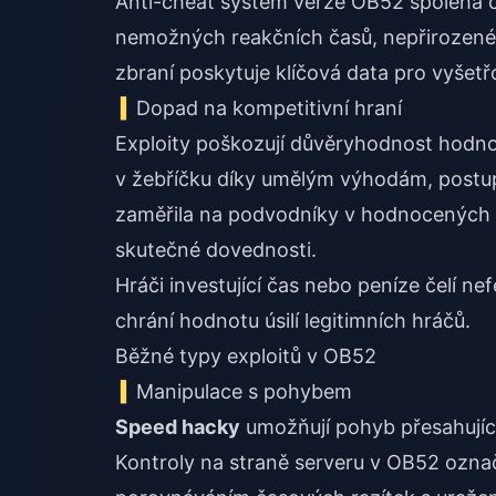
Anti-cheat systém verze OB52 spoléhá čá
nemožných reakčních časů, nepřirozené
zbraní poskytuje klíčová data pro vyšetř
Dopad na kompetitivní hraní
Exploity poškozují důvěryhodnost hodnoc
v žebříčku díky umělým výhodám, postup 
zaměřila na podvodníky v hodnocených r
skutečné dovednosti.
Hráči investující čas nebo peníze čelí 
chrání hodnotu úsilí legitimních hráčů.
Běžné typy exploitů v OB52
Manipulace s pohybem
Speed hacky
umožňují pohyb přesahující
Kontroly na straně serveru v OB52 označu