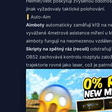
Helmet/Vest poskytují zvýšenou odolnost
jinak vyžadovaly taktické polohování.
Auto-Aim
Aimboty
automaticky zaměřují kříž na nep
vyvážené 4metrové asistence míření u Mo
aimboty fungují na neomezenou vzdále
Skripty na zpětný ráz (recoil)
odstraňují
OB52 zachovává kontrolu rozptylu zalo
trajektorie rovné jako laser, což je patr