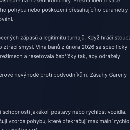
stečně na hlášení komunity. Přesná identifikace
ho pohybu nebo poškození přesahujícího parametry
ování.
ených zápasů a legitimitu turnajů. Když hráči stoupa
ztrácí smysl. Vlna banů z února 2026 se specificky
ežimech a resetovala žebříčky tak, aby odrážely
neférové nevýhodě proti podvodníkům. Zásahy Gareny
 schopnosti jakékoli postavy nebo rychlost vozidla.
jí vzorce pohybu, které překračují maximální rychlos