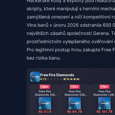
Hackerské kódy a exploity jsou neautori
skripty, které manipulují s herními mec
zamýšlená omezení a ničí kompetitivní 
Vlna banů v únoru 2026 odstranila 600 
největších zásahů společnosti Garena. T
prostřednictvím vylepšeného ověřování 
Pro legitimní postup hrou
zakupte Free F
bez rizika banu.
Free Fire Diamonds
4.72
837 prodáno
-49%
-73%
-73%
Free Fire
Free Fire
Free Fire
Diamonds 310
Diamonds 530
Diamonds 1,08
Diamonds
Diamonds
Diamonds
【Middle East
【Middle East
region optional】
region optional
Kč 51.11
Kč 95.78
Kč 191.78