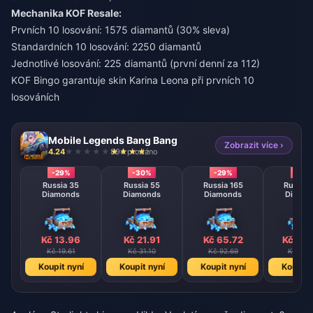
Mechanika KOF Resale:
Prvních 10 losování: 1575 diamantů (30% sleva)
Standardních 10 losování: 2250 diamantů
Jednotlivé losování: 225 diamantů (první denní za 112)
KOF Bingo garantuje skin Karina Leona při prvních 10
losováních
Mobile Legends Bang Bang
Zobrazit více ›
4.24
894 prodáno
-29%
-30%
-29%
-29
Russia 35
Russia 55
Russia 165
Russia 
Diamonds
Diamonds
Diamonds
Diamo
Kč 13.96
Kč 21.91
Kč 65.72
Kč 109
Kč 19.61
Kč 31.10
Kč 92.69
Kč 154
Koupit nyní
Koupit nyní
Koupit nyní
Koupit 