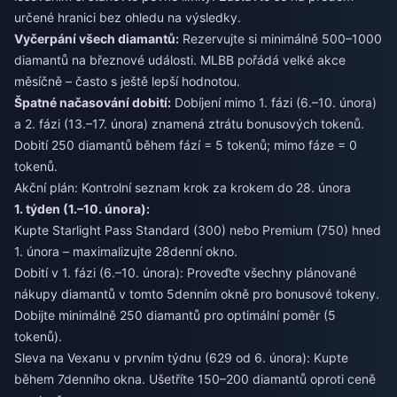
určené hranici bez ohledu na výsledky.
Vyčerpání všech diamantů:
Rezervujte si minimálně 500–1000
diamantů na březnové události. MLBB pořádá velké akce
měsíčně – často s ještě lepší hodnotou.
Špatné načasování dobití:
Dobíjení mimo 1. fázi (6.–10. února)
a 2. fázi (13.–17. února) znamená ztrátu bonusových tokenů.
Dobití 250 diamantů během fází = 5 tokenů; mimo fáze = 0
tokenů.
Akční plán: Kontrolní seznam krok za krokem do 28. února
1. týden (1.–10. února):
Kupte Starlight Pass Standard (300) nebo Premium (750) hned
1. února – maximalizujte 28denní okno.
Dobití v 1. fázi (6.–10. února): Proveďte všechny plánované
nákupy diamantů v tomto 5denním okně pro bonusové tokeny.
Dobijte minimálně 250 diamantů pro optimální poměr (5
tokenů).
Sleva na Vexanu v prvním týdnu (629 od 6. února): Kupte
během 7denního okna. Ušetříte 150–200 diamantů oproti ceně