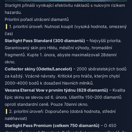
Starlight přináší vynikající efektivitu nákladů s nulovým rizikem
hazardu.
Prioritní pořadí utrácení diamantů
1. prioritní úroveň: Nutnost koupit (vysoká hodnota, omezený
čas)
Starlight Pass Standard (300 diamantů)
– Nejvyšší priorita.
Garantovaný skin pro Hildu, měsíční výhody, hromadění
fragmentů. Kupte 1. února, abyste maximalizovali 28denní
okno.
Collector skiny (Odette/Lancelot)
– 2000 sběratelských bodů
za každý. Vzácné návraty. Kritické pro hráče, kterým chybí
2000–4000 bodů k dosažení hlavních milníků.
Vexana Eternal Vow v prvním týdnu (629 diamantů)
– Kvalita
Epic skinu se slevou od 6. února. Ušetříte 150–200 diamantů
oproti standardní ceně. Pouze 7denní okno.
2. prioritní úroveň: Doporučeno (dobrá hodnota, střední
naléhavost)
Starlight Pass Premium (celkem 750 diamantů)
– O 450