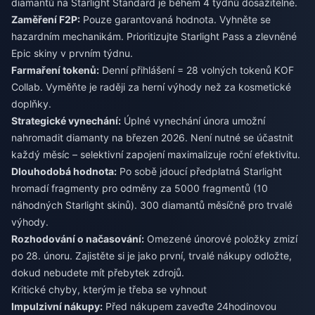
diamantů na Starlight Standard je během 4 týdnů dosažitelné.
Zaměření F2P:
Pouze garantovaná hodnota. Vyhněte se
hazardním mechanikám. Prioritizujte Starlight Pass a zlevněné
Epic skiny v prvním týdnu.
Farmaření tokenů:
Denní přihlášení = 28 volných tokenů KOF
Collab. Vyměňte je raději za herní výhody než za kosmetické
doplňky.
Strategické vynechání:
Úplné vynechání února umožní
nahromadit diamanty na březen 2026. Není nutné se účastnit
každý měsíc – selektivní zapojení maximalizuje roční efektivitu.
Dlouhodobá hodnota:
Po sobě jdoucí předplatná Starlight
hromadí fragmenty pro odměny za 5000 fragmentů (10
náhodných Starlight skinů). 300 diamantů měsíčně pro trvalé
výhody.
Rozhodování o načasování:
Omezené únorové položky zmizí
po 28. únoru. Zajistěte si je jako první, trvalé nákupy odložte,
dokud nebudete mít přebytek zdrojů.
Kritické chyby, kterým je třeba se vyhnout
Impulzivní nákupy:
Před nákupem zaveďte 24hodinovou