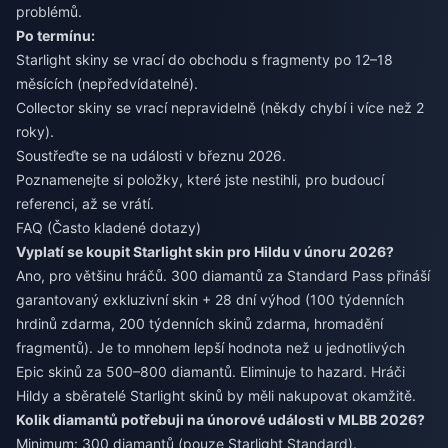
problémů.
Po termínu:
Starlight skiny se vrací do obchodu s fragmenty po 12–18
měsících (nepředvídatelné).
Collector skiny se vrací nepravidelně (někdy chybí i více než 2
roky).
Soustřeďte se na události v březnu 2026.
Poznamenejte si položky, které jste nestihli, pro budoucí
referenci, až se vrátí.
FAQ (Často kladené dotazy)
Vyplatí se koupit Starlight skin pro Hildu v únoru 2026?
Ano, pro většinu hráčů. 300 diamantů za Standard Pass přináší
garantovaný exkluzivní skin + 28 dní výhod (100 týdenních
hrdinů zdarma, 200 týdenních skinů zdarma, hromadění
fragmentů). Je to mnohem lepší hodnota než u jednotlivých
Epic skinů za 500–800 diamantů. Eliminuje to hazard. Hráči
Hildy a sběratelé Starlight skinů by měli nakupovat okamžitě.
Kolik diamantů potřebuji na únorové události v MLBB 2026?
Minimum: 300 diamantů (pouze Starlight Standard).