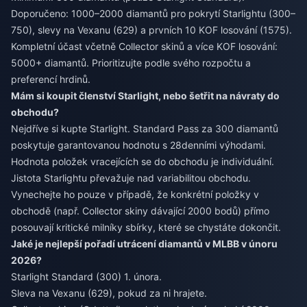
Doporučeno: 1000–2000 diamantů pro pokrytí Starlightu (300–
750), slevy na Vexanu (629) a prvních 10 KOF losování (1575).
Kompletní účast včetně Collector skinů a více KOF losování:
5000+ diamantů. Prioritizujte podle svého rozpočtu a
preferencí hrdinů.
Mám si koupit členství Starlight, nebo šetřit na návraty do
obchodu?
Nejdříve si kupte Starlight. Standard Pass za 300 diamantů
poskytuje garantovanou hodnotu s 28denními výhodami.
Hodnota položek vracejících se do obchodu je individuální.
Jistota Starlightu převažuje nad variabilitou obchodu.
Vynechejte ho pouze v případě, že konkrétní položky v
obchodě (např. Collector skiny dávající 2000 bodů) přímo
posouvají kritické milníky sbírky, které se chystáte dokončit.
Jaké je nejlepší pořadí utrácení diamantů v MLBB v únoru
2026?
Starlight Standard (300) 1. února.
Sleva na Vexanu (629), pokud za ni hrajete.