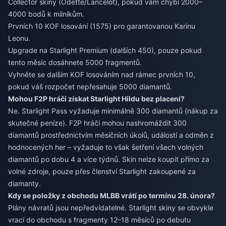
Collector skiny (Odette/Lancelot), pokud vám chybí 2000–
4000 bodů k milníkům.
Prvních 10 KOF losování (1575) pro garantovanou Karinu
Leonu.
Upgrade na Starlight Premium (dalších 450), pouze pokud
tento měsíc dosáhnete 5000 fragmentů.
Vyhněte se dalším KOF losováním nad rámec prvních 10,
pokud váš rozpočet nepřesahuje 5000 diamantů.
Mohou F2P hráči získat Starlight Hildu bez placení?
Ne. Starlight Pass vyžaduje minimálně 300 diamantů (nákup za
skutečné peníze). F2P hráči mohou nashromáždit 300
diamantů prostřednictvím měsíčních úkolů, událostí a odměn z
hodnocených her – vyžaduje to však šetření všech volných
diamantů po dobu 4 a více týdnů. Skin nelze koupit přímo za
volné zdroje, pouze přes členství Starlight zakoupené za
diamanty.
Kdy se položky z obchodu MLBB vrátí po termínu 28. února?
Plány návratů jsou nepředvídatelné. Starlight skiny se obvykle
vrací do obchodu s fragmenty 12–18 měsíců po debutu