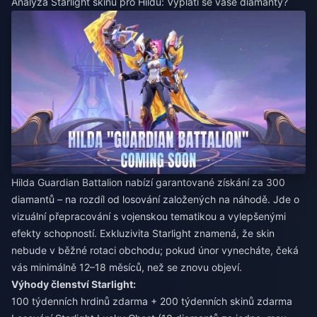
Analýza Starlight skinu pro Hildu: Vyplatí se vaše diamanty?
Hilda Guardian Battalion nabízí garantované získání za 300
diamantů – na rozdíl od losování založených na náhodě. Jde o
vizuální přepracování s vojenskou tematikou a vylepšenými
efekty schopností. Exkluzivita Starlight znamená, že skin
nebude v běžné rotaci obchodu; pokud únor vynecháte, čeká
vás minimálně 12–18 měsíců, než se znovu objeví.
Výhody členství Starlight:
100 týdenních hrdinů zdarma + 200 týdenních skinů zdarma