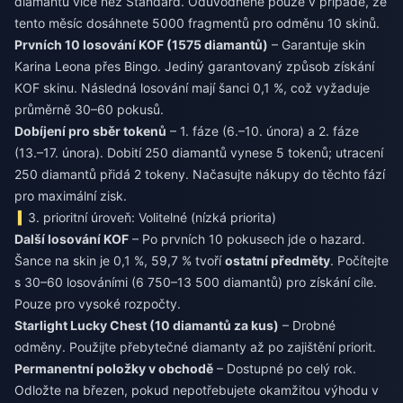
diamantů více než Standard. Odůvodněné pouze v případě, že
tento měsíc dosáhnete 5000 fragmentů pro odměnu 10 skinů.
Prvních 10 losování KOF (1575 diamantů)
– Garantuje skin
Karina Leona přes Bingo. Jediný garantovaný způsob získání
KOF skinu. Následná losování mají šanci 0,1 %, což vyžaduje
průměrně 30–60 pokusů.
Dobíjení pro sběr tokenů
– 1. fáze (6.–10. února) a 2. fáze
(13.–17. února). Dobití 250 diamantů vynese 5 tokenů; utracení
250 diamantů přidá 2 tokeny. Načasujte nákupy do těchto fází
pro maximální zisk.
3. prioritní úroveň: Volitelné (nízká priorita)
Další losování KOF
– Po prvních 10 pokusech jde o hazard.
Šance na skin je 0,1 %, 59,7 % tvoří
ostatní předměty
. Počítejte
s 30–60 losováními (6 750–13 500 diamantů) pro získání cíle.
Pouze pro vysoké rozpočty.
Starlight Lucky Chest (10 diamantů za kus)
– Drobné
odměny. Použijte přebytečné diamanty až po zajištění priorit.
Permanentní položky v obchodě
– Dostupné po celý rok.
Odložte na březen, pokud nepotřebujete okamžitou výhodu v