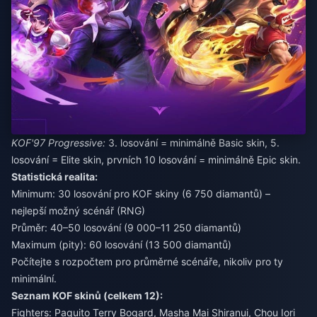
KOF'97 Progressive:
3. losování = minimálně Basic skin, 5.
losování = Elite skin, prvních 10 losování = minimálně Epic skin.
Statistická realita:
Minimum: 30 losování pro KOF skiny (6 750 diamantů) –
nejlepší možný scénář (RNG)
Průměr: 40–50 losování (9 000–11 250 diamantů)
Maximum (pity): 60 losování (13 500 diamantů)
Počítejte s rozpočtem pro průměrné scénáře, nikoliv pro ty
minimální.
Seznam KOF skinů (celkem 12):
Fighters: Paquito Terry Bogard, Masha Mai Shiranui, Chou Iori