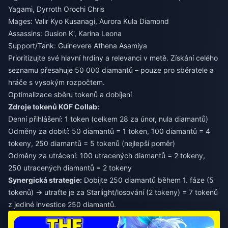
Yagami, Dyrroth Orochi Chris
Mages: Valir Kyo Kusanagi, Aurora Kula Diamond
Assassins: Gusion K', Karina Leona
Support/Tank: Guinevere Athena Asamiya
Prioritizujte své hlavní hrdiny a relevanci v metě. Získání celého
seznamu přesahuje 50 000 diamantů – pouze pro sběratele a
hráče s vysokým rozpočtem.
Optimalizace sběru tokenů a dobíjení
Zdroje tokenů KOF Collab:
Denní přihlášení: 1 token (celkem 28 za únor, nula diamantů)
Odměny za dobití: 50 diamantů = 1 token, 100 diamantů = 4
tokeny, 250 diamantů = 5 tokenů (nejlepší poměr)
Odměny za utrácení: 100 utracených diamantů = 2 tokeny,
250 utracených diamantů = 2 tokeny
Synergická strategie:
Dobijte 250 diamantů během 1. fáze (5
tokenů) → utraťte je za Starlight/losování (2 tokeny) = 7 tokenů
z jediné investice 250 diamantů.