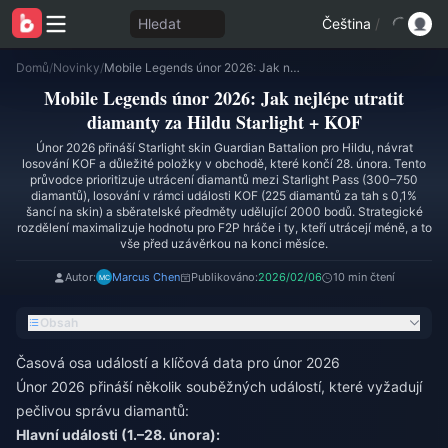
Hledat
Čeština
/
Domů
/
Novinky
/
Mobile Legends únor 2026: Jak nejlépe utratit diamanty za Hildu Starlight + KOF
Mobile Legends únor 2026: Jak nejlépe utratit
diamanty za Hildu Starlight + KOF
Únor 2026 přináší Starlight skin Guardian Battalion pro Hildu, návrat
losování KOF a důležité položky v obchodě, které končí 28. února. Tento
průvodce prioritizuje utrácení diamantů mezi Starlight Pass (300–750
diamantů), losování v rámci události KOF (225 diamantů za tah s 0,1%
šancí na skin) a sběratelské předměty udělující 2000 bodů. Strategické
rozdělení maximalizuje hodnotu pro F2P hráče i ty, kteří utrácejí méně, a to
vše před uzávěrkou na konci měsíce.
Autor:
Marcus Chen
Publikováno:
2026/02/06
10 min čtení
Obsah
Časová osa událostí a klíčová data pro únor 2026
Únor 2026 přináší několik souběžných událostí, které vyžadují
pečlivou správu diamantů:
Hlavní události (1.–28. února):