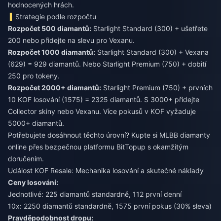
hodnocených hrách.
Strategie podle rozpočtu
Rozpočet 500 diamantů:
Starlight Standard (300) + ušetřete
200 nebo přidejte na slevu pro Vexanu.
Rozpočet 1000 diamantů:
Starlight Standard (300) + Vexana
(629) = 929 diamantů. Nebo Starlight Premium (750) + dobití
250 pro tokeny.
Rozpočet 2000+ diamantů:
Starlight Premium (750) + prvních
10 KOF losování (1575) = 2325 diamantů. S 3000+ přidejte
Collector skiny nebo Vexanu. Více pokusů v KOF vyžaduje
5000+ diamantů.
Potřebujete dosáhnout těchto úrovní?
Kupte si MLBB diamanty
online
přes bezpečnou platformu BitTopup s okamžitým
doručením.
Událost KOF Resale: Mechanika losování a skutečné náklady
Ceny losování:
Jednotlivé: 225 diamantů standardně, 112 první denní
10x: 2250 diamantů standardně, 1575 první pokus (30% sleva)
Pravděpodobnost dropu: