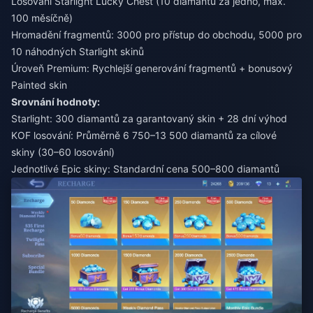
Losování Starlight Lucky Chest (10 diamantů za jedno, max.
100 měsíčně)
Hromadění fragmentů: 3000 pro přístup do obchodu, 5000 pro
10 náhodných Starlight skinů
Úroveň Premium: Rychlejší generování fragmentů + bonusový
Painted skin
Srovnání hodnoty:
Starlight: 300 diamantů za garantovaný skin + 28 dní výhod
KOF losování: Průměrně 6 750–13 500 diamantů za cílové
skiny (30–60 losování)
Jednotlivé Epic skiny: Standardní cena 500–800 diamantů