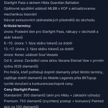
Starlight Pass s skinem Hilda Guardian Battalion
Opětovné spuštění události MLBB x KOF s aktualizovanou
mechanikou losování
Návrat exkluzivních sběratelských předmětů do obchodu
Kritické termíny:
února: Poslední den pro Starlight Pass, nákupy v obchodě a
sběr tokenů
6.–10. února: 1. fáze sběru tokenů za dobití
13.–17. února: 2. fáze sběru tokenů za dobití
února: Konec události Soul Vessels
Od 6. února: Zaváděcí cena skinu Vexana Eternal Vow v prvním
týdnu (629 diamantů)
Pro hráče, kteří potřebují doplnit diamanty před těmito termíny,
zajišťuje
dobití diamantů do Mobile Legends
přes BitTopup
rychlé doručení a konkurenceschopné ceny.
Ceny Starlight Passu:
Standardní: 300 diamantů (skin pro Hildu + základní výhody)
Premium: 750 diamantů (zrychlený postup + bonusový Painted
skin za 100 diamantů)