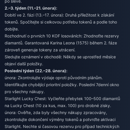
po slevě.
2.–3. týden (11.–21. února):
Dobití ve 2. fázi (13.–17. února): Druhá příležitost k získání
tokenů. Spočítejte si celkovou potřebu tokenů a podle toho
dobijte.
Rozhodnutí o prvních 10 KOF losováních: Zhodnoťte rezervy
diamantů. Garantovaná Karina Leona (1575) během 2. fáze
zároveň generuje tokeny za utrácení.
Sledujte oznámení v obchodě: Někdy se uprostřed měsíce
objeví další položky.
Poslední týden (22.–28. února):
února: Zkontrolujte výdaje oproti původním plánům.
Identifikujte chybějící prioritní položky. Poslední 7denní okno
pro všechny nákupy.
Starlight Lucky Chest: Vyčleňte přebytek 100–500 diamantů
na Lucky Chest (10 za kus, max. 100) pro drobné zisky.
února: Ověřte, zda byly všechny nákupy zpracovány,
zkontrolujte dokončení výměny tokenů a potvrďte aktivaci
Starlight. Nechte si časovou rezervu pro případ technických