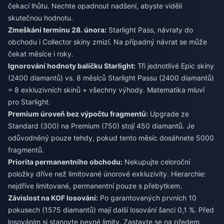
čekací lhůtu. Nechte opadnout nadšení, abyste viděli
skutečnou hodnotu.
Zmeškání termínu 28. února:
Starlight Pass, návraty do
obchodu i Collector skiny zmizí. Na případný návrat se může
čekat měsíce i roky.
Ignorování hodnoty balíčku Starlight:
Tři jednotlivé Epic skiny
(2400 diamantů) vs. 8 měsíců Starlight Passu (2400 diamantů)
= 8 exkluzivních skinů + všechny výhody. Matematika mluví
pro Starlight.
Premium úroveň bez výpočtu fragmentů:
Upgrade ze
Standard (300) na Premium (750) stojí 450 diamantů. Je
odůvodněný pouze tehdy, pokud tento měsíc dosáhnete 5000
fragmentů.
Priorita permanentního obchodu:
Nekupujte celoroční
položky dříve než limitované únorové exkluzivity. Hierarchie:
nejdříve limitované, permanentní pouze s přebytkem.
Závislost na KOF losování:
Po garantovaných prvních 10
pokusech (1575 diamantů) mají další losování šanci 0,1 %. Před
losováním si stanovte pevné limity. Zastavte se na předem