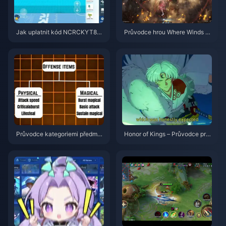
Jak uplatnit kód NCRCKYT8EF
Průvodce hrou Where Winds M
pro získání Eggy Coins zdarma
eet 2.0 Hidden Mountain | Čer
(srpen 2026)
venec 2026
Průvodce kategoriemi předmět
Honor of Kings – Průvodce pro
ů ve hře Honor of Kings | červe
Sima Yi | červenec 2026
nec 2026