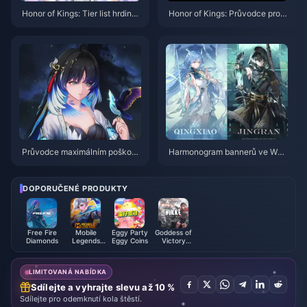
Honor of Kings: Tier list hrdinů
Honor of Kings: Průvodce pro d
pro sólo frontu | Červenec 202
žungli s hrdinou Li Xin | červen
6
ec 2026
Průvodce maximálním poškoze
Harmonogram bannerů ve Wut
ním postavy Yangyang Xuanlin
hering Waves 3.6 | červenec 2
g | červenec 2026
026
DOPORUČENÉ PRODUKTY
Free Fire
Mobile
Eggy Party
Goddess of
Diamonds
Legends
Eggy Coins
Victory
Bang Bang
NIKKE
LIMITOVANÁ NABÍDKA
Sdílejte a vyhrajte slevu až 10 %
Sdílejte pro odemknutí kola štěstí.