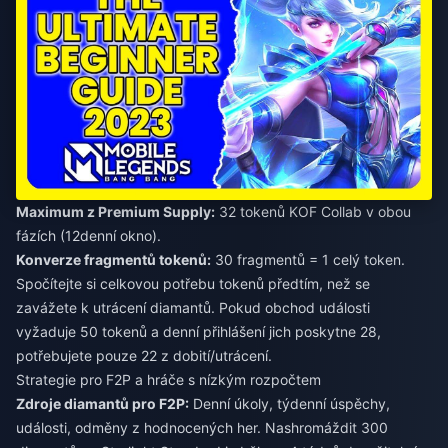
Maximum z Premium Supply:
32 tokenů KOF Collab v obou
fázích (12denní okno).
Konverze fragmentů tokenů:
30 fragmentů = 1 celý token.
Spočítejte si celkovou potřebu tokenů předtím, než se
zavážete k utrácení diamantů. Pokud obchod události
vyžaduje 50 tokenů a denní přihlášení jich poskytne 28,
potřebujete pouze 22 z dobití/utrácení.
Strategie pro F2P a hráče s nízkým rozpočtem
Zdroje diamantů pro F2P:
Denní úkoly, týdenní úspěchy,
události, odměny z hodnocených her. Nashromáždit 300