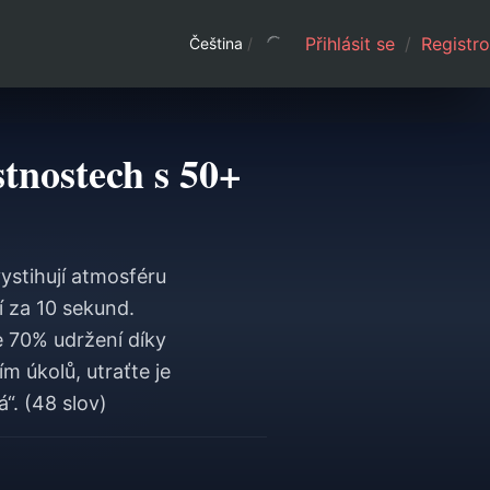
Přihlásit se
/
Registro
Čeština
/
tnostech s 50+
vystihují atmosféru
í za 10 sekund.
e 70% udržení díky
 úkolů, utraťte je
“. (48 slov)