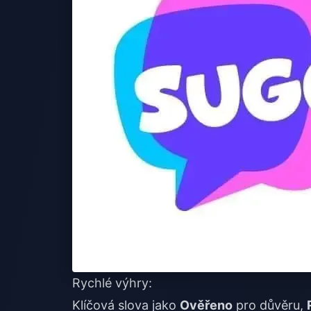
Rychlé výhry:
Klíčová slova jako
Ověřeno
pro důvěru,