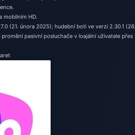
tence.
na mobilním HD.
7.0 (21. února 2025); hudební boti ve verzi 2.30.1 (26
promění pasivní posluchače v loajální uživatele přes
aret