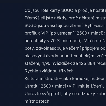
Co jsou role karty SUGO a proč je hostite
Přemýšleli jste někdy, proč některé míst
SUGO jsou vaší tajnou zbraní: Rytíř-císař
profilu); VIP (po utracení 12500+ mincí)
autenticity v 70 % místností). V těch ru
boty, zdvojnásobuje večerní připojení od 
hlasovými úvody nebo tematickými večery
stažení, 4,90 hvězdiček ze 125 884 rece
Rychle zvládnou tři věci:
Kultura místnosti – jako karaoke, hudební 
Utratit 12500+ mincí (VIP limit je 1/den).
Upravte svůj profil, aby se odznaky zob
místnostech.