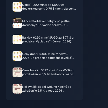
Dobití 1 200 mincí do SUGO za
dealerskou cenu 0,75 $ (kontrola cen k
červnu 2026)
Mince StarMaker nebyly po platbě
doručeny? Průvodce opravou a
obnovou pro červen 2026
Balíček 6250 mincí SUGO za 3,77 $ u
prodejce: Vyplatí se? (červen 2026)
Ceny dobití SUGO mincí v červnu
2026: Je prodejce skutečně levnější
než oficiální cesta?
o
Cena balíčku 5597 Kcoinů ve WeSing
po zdražení o 5,5 %: Podrobný rozbor
verze v8.2 (2026)
Nejlevnější dobití WeSing Kcoinů po
zdražení o 5,5 % v roce 2026:
Skutečné počty, ověřené kanály a
verdikt