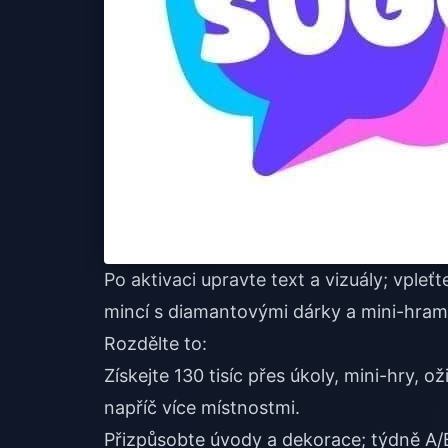
Po aktivaci upravte text a vizuály; vpleťt
mincí s diamantovými dárky a mini-hram
Rozdělte to:
Získejte 130 tisíc přes úkoly, mini-hry, ož
napříč více místnostmi.
Přizpůsobte úvody a dekorace; týdně A/B