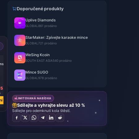
Doporučené produkty
Uplive Diamonds
GLOBAL
861 prodáno
StarMaker: Zpívejte karaoke mince
GLOBAL
721 prodáno
WeSing Kcoin
SOUTH EAST ASIA
540 prodáno
ns
Mince SUGO
GLOBAL
978 prodáno
15
6
LIMITOVANÁ NABÍDKA
ní
Sdílejte a vyhrajte slevu až 10 %
Sdílejte pro odemknutí kola štěstí.