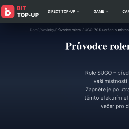
DIRECT TOP-UP
GAME
CA
Domů
/
Novinky
/
Průvodce rolemi SUGO: 70% udržení v místnos
Průvodce role
Role SUGO – předst
vaší místnosti
Zapněte je po utr
těmto efektním ef
večer pro d