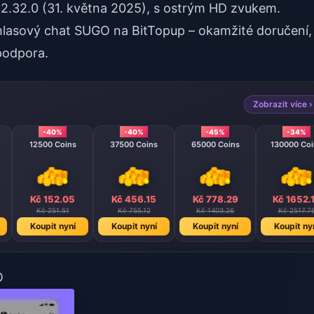
e 2.32.0 (31. května 2025), s ostrým HD zvukem.
 hlasový chat SUGO
na BitTopup – okamžité doručení,
 podpora.
Zobrazit více ›
-40%
-40%
-45%
-34%
12500 Coins
37500 Coins
65000 Coins
130000 Coi
Kč 152.05
Kč 456.15
Kč 778.29
Kč 1652.
Kč 251.51
Kč 755.12
Kč 1403.26
Kč 2517.7
Koupit nyní
Koupit nyní
Koupit nyní
Koupit ny
O