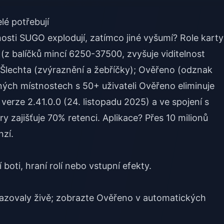
lé potřebují
nosti SUGO explodují, zatímco jiné vyšumí? Role karty
 (z balíčků mincí 6250-37500, zvyšuje viditelnost
; Šlechta (zvýraznění a žebříčky); Ověřeno (odznak
šných místnostech s 50+ uživateli Ověřeno eliminuje
verze 2.41.0.0 (24. listopadu 2025) a ve spojení s
 zajišťuje 70% retenci. Aplikace? Přes 10 milionů
nzí.
boti, hraní rolí nebo vstupní efekty.
razovaly živě; zobrazte Ověřeno v automatických