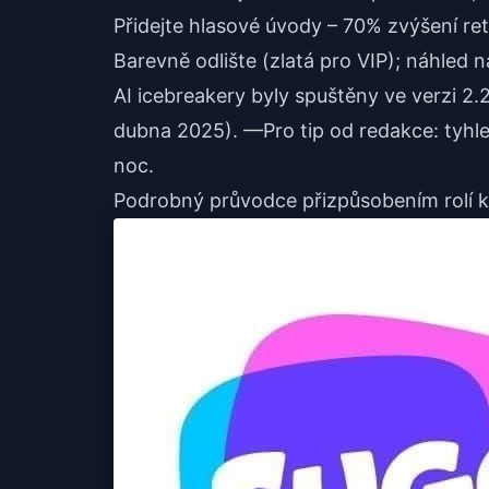
Přidejte hlasové úvody – 70% zvýšení re
Barevně odlište (zlatá pro VIP); náhled 
AI icebreakery byly spuštěny ve verzi 2.2
dubna 2025). —Pro tip od redakce: tyhle 
noc.
Podrobný průvodce přizpůsobením rolí k