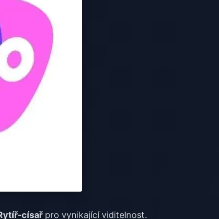
Rytíř-císař
pro vynikající viditelnost.