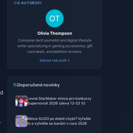
O AUTOROVI
Olivia Thompson
Consumer tech journalist and digital lifestyle
writer specializing in gaming accessories, gift
card deals, and platform reviews.
Zobrazit celý profil →
Doporučené novinky
id
Levné StarMaker mince pro konkurzy
SupernovaX 2026 (sleva 12–23 %)
Mince SUGO po dobití chybí? Vyřešte
.
to a vyhněte se banům v roce 2026