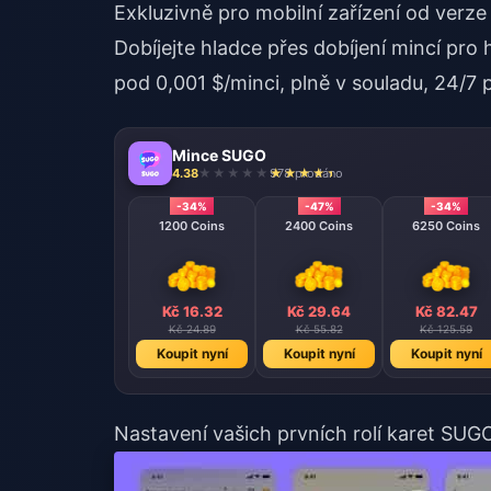
Exkluzivně pro mobilní zařízení od verz
Dobíjejte hladce přes
dobíjení mincí pro
pod 0,001 $/minci, plně v souladu, 24/7
Mince SUGO
4.38
978 prodáno
-34%
-47%
-34%
1200 Coins
2400 Coins
6250 Coins
Kč 16.32
Kč 29.64
Kč 82.47
Kč 24.89
Kč 55.82
Kč 125.59
Koupit nyní
Koupit nyní
Koupit nyní
Nastavení vašich prvních rolí karet SUG