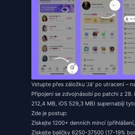
Vstupte přes záložku 'Já' po utracení – 
Připojení se zdvojnásobí po patchi z 28. 
212,4 MB, iOS 529,3 MB) supernabíjí tyt
Zde je postup:
Získejte 1200+ denních mincí (přihlášení
Získejte balíčky 6250-37500 (17-19% bo