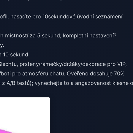
rofil, nasaďte pro 10sekundové úvodní seznámení
h místností za 5 sekund; kompletní nastavení?
y.
za 10 sekund
o Šlechtu, prsteny/rámečky/držáky/dekorace pro VIP,
y/boti pro atmosféru chatu. Ověřeno dosahuje 70%
z A/B testů); vynechejte to a angažovanost klesne 