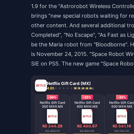
1.9 for the "Astrorobot Wireless Control
brings “new special robots waiting for 
other content. And several additional tr
Completed", "No Escape", "As Fast as Li
be the Maria robot from "Bloodborne". He
is November 24, 2015. "Space Robot Wire
SIE on PS5. The new game "Space Robot" 
Netflix Gift Card (MX)
4.85
965 prodáno
-24%
-23%
-23%
Netflix Gift Card
Netflix Gift Card
Netflix Gift Car
300 MXN MX
400 MXN MX
500 MXN MX
Kč 344.26
Kč 460.87
Kč 581.14
Kč 452.13
Kč 601.35
Kč 751.70