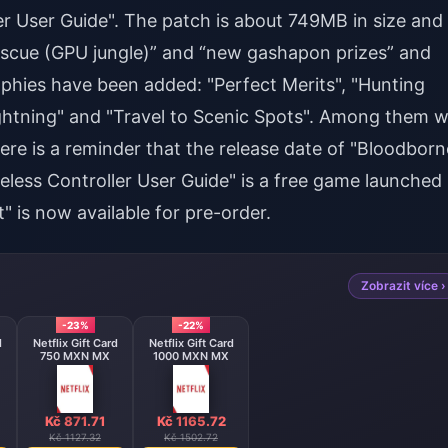
ler User Guide". The patch is about 749MB in size and
rescue (GPU jungle)” and “new gashapon prizes” and
ophies have been added: "Perfect Merits", "Hunting
ghtning" and "Travel to Scenic Spots". Among them wi
re is a reminder that the release date of "Bloodborn
less Controller User Guide" is a free game launched
is now available for pre-order.
Zobrazit více ›
-23%
-22%
d
Netflix Gift Card
Netflix Gift Card
750 MXN MX
1000 MXN MX
Kč 871.71
Kč 1165.72
Kč 1127.32
Kč 1502.72