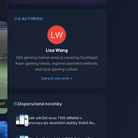
O AUTOROVI
Lisa Wang
SEA gaming market analyst covering Southeast
Asian gaming trends, regional payment methods,
and local gaming culture.
Zobrazit celý profil →
Doporučené novinky
Jak udržet svou TNG eWallet v
provozu po ukončení služby Debit Auto
v květnu 2026 — Průvodce přežitím
pomocí dobíjecích PINů