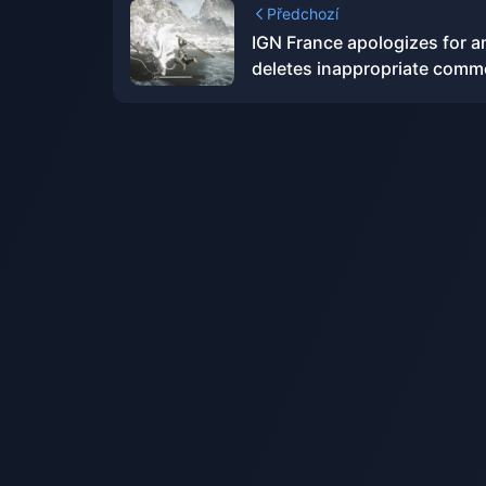
Předchozí
IGN France apologizes for a
deletes inappropriate comm
on "Black Myth: Wukong"