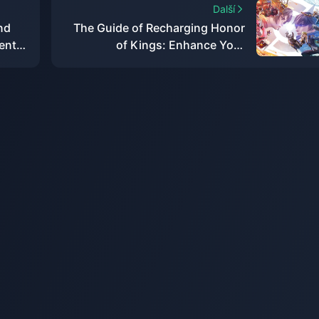
Další
nd
The Guide of Recharging Honor
ents
of Kings: Enhance Your
Gameplay Today!