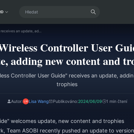
RD
"Space Robot Wireless Controller User Guide" receives an update, adding new content and trophies
ireless Controller User Gui
e, adding new content and tr
ess Controller User Guide" receives an update, add
trophies
Autor:
Lisa Wang
Publikováno:
2024/06/09
1 min čtení
Guide" welcomes update, new content and trophies
k, Team ASOBI recently pushed an update to versio