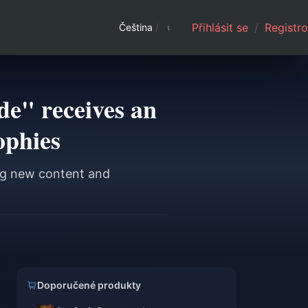
Přihlásit se
/
Registro
Čeština
/
de" receives an
ophies
ing new content and
Doporučené produkty
n