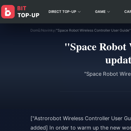
DIRECT TOP-UP
GAME
CA
Domů
/
Novinky
/
"Space Robot W
updat
"Space Robot Wirel
["Astrorobot Wireless Controller User 
added] In order to warm up the new wor