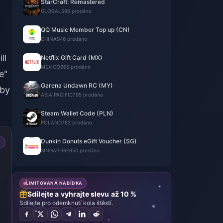
StarCraft: Remastered
GLOBAL
596 prodáno
QQ Music Member Top up (CN)
CHINA
946 prodáno
ll
Netflix Gift Card (MX)
MEXICO
965 prodáno
e"
Garena Undawn RC (MY)
 by
ASIA PACIFIC
795 prodáno
Steam Wallet Code (PLN)
POLAND
782 prodáno
Dunkin Donuts eGift Voucher (SG)
SINGAPORE
850 prodáno
LIMITOVANÁ NABÍDKA
Sdílejte a vyhrajte slevu až 10 %
Sdílejte pro odemknutí kola štěstí.