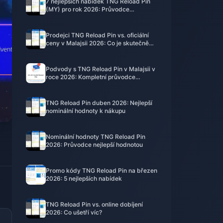
7 nejlepších nabídek TNG Reload Pin
(MY) pro rok 2026: Průvodce
bezpečným nákupem
Prodejci TNG Reload Pin vs. oficiální
ceny v Malajsii 2026: Co je skutečně
bezpečné?
Podvody s TNG Reload Pin v Malajsii v
roce 2026: Kompletní průvodce
ochranou proti podvodům
TNG Reload Pin duben 2026: Nejlepší
nominální hodnoty k nákupu
Nominální hodnoty TNG Reload Pin
2026: Průvodce nejlepší hodnotou
Promo kódy TNG Reload Pin na březen
2026: 5 nejlepších nabídek
TNG Reload Pin vs. online dobíjení
2026: Co ušetří víc?