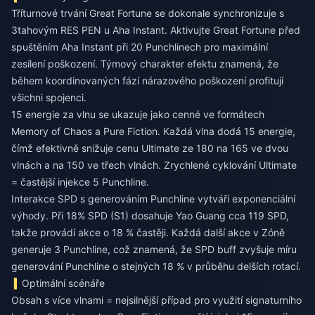
Tříturnové trvání Great Fortune se dokonale synchronizuje s
3tahovým RES PEN u Aha Instant. Aktivujte Great Fortune před
spuštěním Aha Instant při 20 Punchlinech pro maximální
zesílení poškození. Týmový charakter efektu znamená, že
během koordinovaných fází nárazového poškození profitují
všichni spojenci.
15 energie za vlnu se ukazuje jako cenné ve formátech
Memory of Chaos a Pure Fiction. Každá vlna dodá 15 energie,
čímž efektivně snižuje cenu Ultimate ze 180 na 165 ve dvou
vlnách a na 150 ve třech vlnách. Zrychlené cyklování Ultimate
= častější injekce 5 Punchline.
Interakce SPD s generováním Punchline vytváří exponenciální
výhody. Při 18% SPD (S1) dosahuje Yao Guang cca 119 SPD,
takže provádí akce o 18 % častěji. Každá další akce v Zóně
generuje 3 Punchline, což znamená, že SPD buff zvyšuje míru
generování Punchline o stejných 18 % v průběhu delších rotací.
Optimální scénáře
Obsah s více vlnami = nejsilnější případ pro využití signaturního