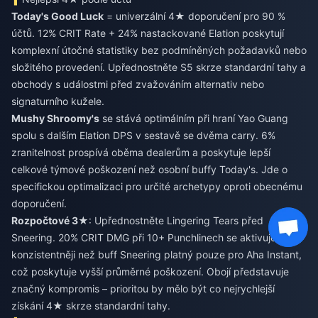
Today's Good Luck
= univerzální 4★ doporučení pro 90 %
účtů. 12% CRIT Rate + 24% nastackované Elation poskytují
komplexní útočné statistiky bez podmíněných požadavků nebo
složitého provedení. Upřednostněte S5 skrze standardní tahy a
obchody s událostmi před zvažováním alternativ nebo
signaturního kužele.
Mushy Shroomy's
se stává optimálním při hraní Yao Guang
spolu s dalším Elation DPS v sestavě se dvěma carry. 6%
zranitelnost prospívá oběma dealerům a poskytuje lepší
celkové týmové poškození než osobní buffy Today's. Jde o
specifickou optimalizaci pro určité archetypy oproti obecnému
doporučení.
Rozpočtové 3★
: Upřednostněte Lingering Tears před
Sneering. 20% CRIT DMG při 10+ Punchlinech se aktivuje
konzistentněji než buff Sneering platný pouze pro Aha Instant,
což poskytuje vyšší průměrné poškození. Obojí představuje
značný kompromis – prioritou by mělo být co nejrychlejší
získání 4★ skrze standardní tahy.