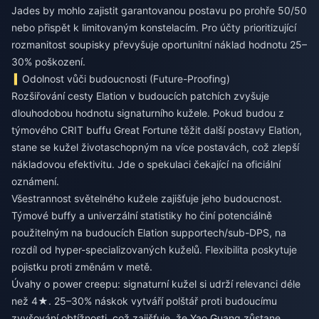
Jades by mohlo zajistit garantovanou postavu po prohře 50/50
nebo přispět k limitovaným konstelacím. Pro účty prioritizující
rozmanitost soupisky převyšuje oportunitní náklad hodnotu 25–
30% poškození.
Odolnost vůči budoucnosti (Future-Proofing)
Rozšiřování cesty Elation v budoucích patchích zvyšuje
dlouhodobou hodnotu signaturního kužele. Pokud budou z
týmového CRIT buffu Great Fortune těžit další postavy Elation,
stane se kužel životaschopným na více postavách, což zlepší
nákladovou efektivitu. Jde o spekulaci čekající na oficiální
oznámení.
Všestrannost světelného kužele zajišťuje jeho budoucnost.
Týmové buffy a univerzální statistiky ho činí potenciálně
použitelným na budoucích Elation supportech/sub-DPS, na
rozdíl od hyper-specializovaných kuželů. Flexibilita poskytuje
pojistku proti změnám v metě.
Úvahy o power creepu: signaturní kužel si udrží relevanci déle
než 4★. 25–30% náskok vytváří polštář proti budoucímu
zvyšování obtížnosti, což zajišťuje, že Yao Guang zůstane