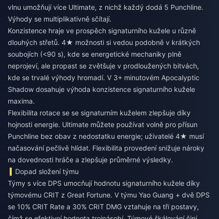
vlnu umožňují více Ultimate, z nichž každý dodá 5 Punchline.
Výhody se multiplikativně sčítají.
Konzistence hraje ve prospěch signaturního kužele u různě
dlouhých střetů. 4★ možnosti si vedou podobně v krátkých
soubojích (<90 s), kde se energetické mechaniky plně
neprojeví, ale propast se zvětšuje v prodloužených bitvách,
kde se trvalé výhody hromadí. V 3+ minutovém Apocalyptic
Shadow dosahuje výhoda konzistence signaturního kužele
maxima.
Flexibilita rotace se se signaturním kuželem zlepšuje díky
hojnosti energie. Ultimate můžete používat volně pro přísun
Punchline bez obav z nedostatku energie; uživatelé 4★ musí
načasování pečlivě hlídat. Flexibilita provedení snižuje nároky
na dovednosti hráče a zlepšuje průměrné výsledky.
Dopad složení týmu
Týmy s více DPS umocňují hodnotu signaturního kužele díky
týmovému CRIT z Great Fortune. V týmu Yao Guang + dvě DPS
se 10% CRIT Rate a 30% CRIT DMG vztahuje na tři postavy,
čímž se efektivní hodnota trojnásobí. Týmové škálování činí