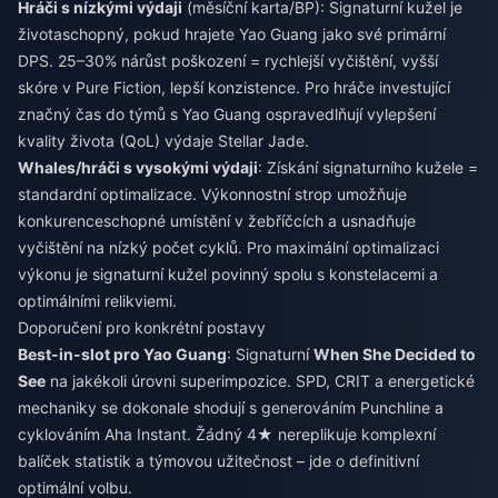
Hráči s nízkými výdaji
(měsíční karta/BP): Signaturní kužel je
životaschopný, pokud hrajete Yao Guang jako své primární
DPS. 25–30% nárůst poškození = rychlejší vyčištění, vyšší
skóre v Pure Fiction, lepší konzistence. Pro hráče investující
značný čas do týmů s Yao Guang ospravedlňují vylepšení
kvality života (QoL) výdaje Stellar Jade.
Whales/hráči s vysokými výdaji
: Získání signaturního kužele =
standardní optimalizace. Výkonnostní strop umožňuje
konkurenceschopné umístění v žebříčcích a usnadňuje
vyčištění na nízký počet cyklů. Pro maximální optimalizaci
výkonu je signaturní kužel povinný spolu s konstelacemi a
optimálními relikviemi.
Doporučení pro konkrétní postavy
Best-in-slot pro Yao Guang
: Signaturní
When She Decided to
See
na jakékoli úrovni superimpozice. SPD, CRIT a energetické
mechaniky se dokonale shodují s generováním Punchline a
cyklováním Aha Instant. Žádný 4★ nereplikuje komplexní
balíček statistik a týmovou užitečnost – jde o definitivní
optimální volbu.