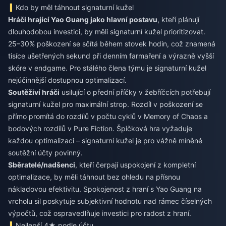
Kdo by měl táhnout signaturní kužel
Hráči hrající Yao Guang jako hlavní postavu
, kteří plánují
dlouhodobou investici, by měli signaturní kužel prioritizovat.
25–30% poškození se sčítá během stovek hodin, což znamená
tisíce ušetřených sekund při denním farmaření a výrazně vyšší
skóre v endgame. Pro stálého člena týmu je signaturní kužel
nejúčinnější dostupnou optimalizací.
Soutěživí hráči
usilující o přední příčky v žebříčcích potřebují
signaturní kužel pro maximální strop. Rozdíl v poškození se
přímo promítá do rozdílů v počtu cyklů v Memory of Chaos a
bodových rozdílů v Pure Fiction. Špičková hra vyžaduje
každou optimalizaci – signaturní kužel je pro vážně míněné
soutěžní účty povinný.
Sběratelé/nadšenci
, kteří čerpají uspokojení z kompletní
optimalizace, by měli táhnout bez ohledu na přísnou
nákladovou efektivitu. Spokojenost z hraní s Yao Guang na
vrcholu sil poskytuje subjektivní hodnotu nad rámec číselných
výpočtů, což ospravedlňuje investici pro radost z hraní.
Nejlepší 4★ podle účtu