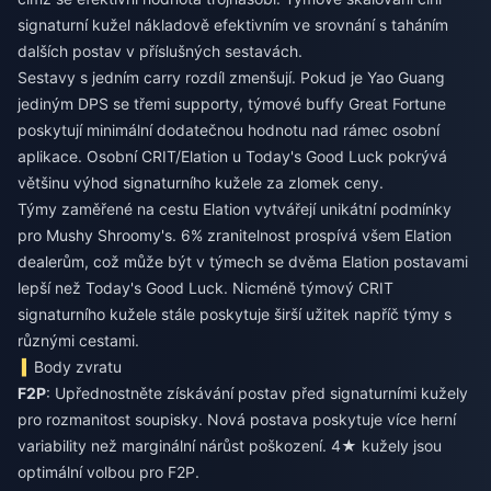
signaturní kužel nákladově efektivním ve srovnání s taháním
dalších postav v příslušných sestavách.
Sestavy s jedním carry rozdíl zmenšují. Pokud je Yao Guang
jediným DPS se třemi supporty, týmové buffy Great Fortune
poskytují minimální dodatečnou hodnotu nad rámec osobní
aplikace. Osobní CRIT/Elation u Today's Good Luck pokrývá
většinu výhod signaturního kužele za zlomek ceny.
Týmy zaměřené na cestu Elation vytvářejí unikátní podmínky
pro Mushy Shroomy's. 6% zranitelnost prospívá všem Elation
dealerům, což může být v týmech se dvěma Elation postavami
lepší než Today's Good Luck. Nicméně týmový CRIT
signaturního kužele stále poskytuje širší užitek napříč týmy s
různými cestami.
Body zvratu
F2P
: Upřednostněte získávání postav před signaturními kužely
pro rozmanitost soupisky. Nová postava poskytuje více herní
variability než marginální nárůst poškození. 4★ kužely jsou
optimální volbou pro F2P.