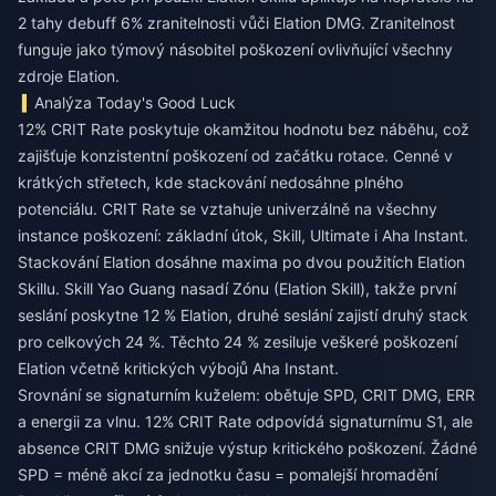
2 tahy debuff 6% zranitelnosti vůči Elation DMG. Zranitelnost
funguje jako týmový násobitel poškození ovlivňující všechny
zdroje Elation.
Analýza Today's Good Luck
12% CRIT Rate poskytuje okamžitou hodnotu bez náběhu, což
zajišťuje konzistentní poškození od začátku rotace. Cenné v
krátkých střetech, kde stackování nedosáhne plného
potenciálu. CRIT Rate se vztahuje univerzálně na všechny
instance poškození: základní útok, Skill, Ultimate i Aha Instant.
Stackování Elation dosáhne maxima po dvou použitích Elation
Skillu. Skill Yao Guang nasadí Zónu (Elation Skill), takže první
seslání poskytne 12 % Elation, druhé seslání zajistí druhý stack
pro celkových 24 %. Těchto 24 % zesiluje veškeré poškození
Elation včetně kritických výbojů Aha Instant.
Srovnání se signaturním kuželem: obětuje SPD, CRIT DMG, ERR
a energii za vlnu. 12% CRIT Rate odpovídá signaturnímu S1, ale
absence CRIT DMG snižuje výstup kritického poškození. Žádné
SPD = méně akcí za jednotku času = pomalejší hromadění