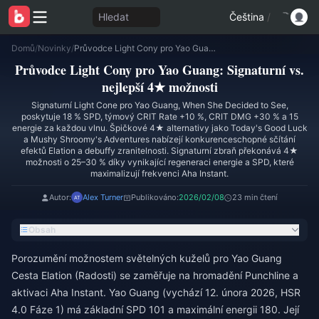
Hledat
Čeština
/
Domů
/
Novinky
/
Průvodce Light Cony pro Yao Guang: Signaturní vs. nejlepší 4★ možnosti
Průvodce Light Cony pro Yao Guang: Signaturní vs.
nejlepší 4★ možnosti
Signaturní Light Cone pro Yao Guang, When She Decided to See,
poskytuje 18 % SPD, týmový CRIT Rate +10 %, CRIT DMG +30 % a 15
energie za každou vlnu. Špičkové 4★ alternativy jako Today's Good Luck
a Mushy Shroomy's Adventures nabízejí konkurenceschopné sčítání
efektů Elation a debuffy zranitelnosti. Signaturní zbraň překonává 4★
možnosti o 25–30 % díky vynikající regeneraci energie a SPD, které
maximalizují frekvenci Aha Instant.
Autor:
Alex Turner
Publikováno:
2026/02/08
23 min čtení
Obsah
Porozumění možnostem světelných kuželů pro Yao Guang
Cesta Elation (Radosti) se zaměřuje na hromadění Punchline a
aktivaci Aha Instant. Yao Guang (vychází 12. února 2026, HSR
4.0 Fáze 1) má základní SPD 101 a maximální energii 180. Její