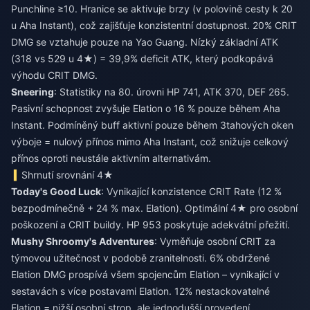
Punchline ≥10. Hranice se aktivuje brzy (v polovině cesty k 20
u Aha Instant), což zajišťuje konzistentní dostupnost. 20% CRIT
DMG se vztahuje pouze na Yao Guang. Nízký základní ATK
(318 vs 529 u 4★) = 39,9% deficit ATK, který podkopává
výhodu CRIT DMG.
Sneering
: Statistiky na 80. úrovni HP 741, ATK 370, DEF 265.
Pasivní schopnost zvyšuje Elation o 16 % pouze během Aha
Instant. Podmíněný buff aktivní pouze během 3tahových oken
výboje = nulový přínos mimo Aha Instant, což snižuje celkový
přínos oproti neustále aktivním alternativám.
Shrnutí srovnání 4★
Today's Good Luck
: Vynikající konzistence CRIT Rate (12 %
bezpodmínečně + 24 % max. Elation). Optimální 4★ pro osobní
poškození a CRIT buildy. HP 953 poskytuje adekvátní přežití.
Mushy Shroomy's Adventures
: Vyměňuje osobní CRIT za
týmovou užitečnost v podobě zranitelnosti. 6% obdržené
Elation DMG prospívá všem spojencům Elation – vynikající v
sestavách s více postavami Elation. 12% nestackovatelné
Elation = nižší osobní strop, ale jednodušší provedení.