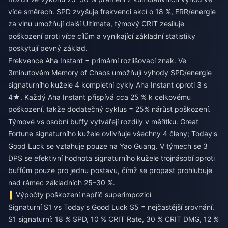
více směrech. SPD zvyšuje frekvenci akcí o 18 %, ERR/energie
za vlnu umožňují další Ultimate, týmový CRIT zesiluje
poškození proti více cílům a vynikající základní statistiky
poskytují pevný základ.
Frekvence Aha Instant = primární rozlišovací znak. Ve
3minutovém Memory of Chaos umožňují výhody SPD/energie
signaturního kužele 4 kompletní cykly Aha Instant oproti 3 s
4★. Každý Aha Instant přispívá cca 25 % k celkovému
poškození, takže dodatečný cyklus = 25% nárůst poškození.
Týmové vs osobní buffy vytvářejí rozdíly v měřítku. Great
Fortune signaturního kužele ovlivňuje všechny 4 členy; Today's
Good Luck se vztahuje pouze na Yao Guang. V týmech se 3
DPS se efektivní hodnota signaturního kužele trojnásobí oproti
buffům pouze pro jednu postavu, čímž se propast prohlubuje
nad rámec základních 25–30 %.
Výpočty poškození napříč superimpozicí
Signaturní S1 vs Today's Good Luck S5 = nejčastější srovnání.
S1 signaturní: 18 % SPD, 10 % CRIT Rate, 30 % CRIT DMG, 12 %