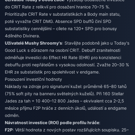
do CRIT Rate z relikvií pro dosažení hranice 70–75 %.
Prioritizujte CRIT Rate v substatistikách a Body main statu,
poté vyvažte CRIT DMG. Absence SPD buffů činí SPD
substatistiky cennějšími – cílete na 120+ SPD pro bonusy
4dílného Divinera.
Uživatelé Mushy Shroomy's
: Stavějte podobně jako u Today's
Good Luck s důrazem na osobní CRIT. Debuff zranitelnosti
odměňuje investici do Effect Hit Rate (EHR) pro konzistenci
debuffu proti nepřátelům s vysokou odolností. Zvažte 20–30 %
EHR ze substatistik pro spolehlivost v endgame.
Posouzení investiční hodnoty
Náklady na zdroje pro signaturní kužel: průměrně 65–80 tahů
(75% soft pity na banneru světelných kuželů). Při 160 Stellar
Jades za tah = 10 400–12 800 Jades – ekvivalent cca 2–2,5
měsíce příjmu F2P hráče z denních úkolů, událostí a endgame
odměn.
Návratnost investice (ROI) podle profilu hráče
:
F2P
: Větší hodnota z nových postav rozšiřujících soupisku. 25–