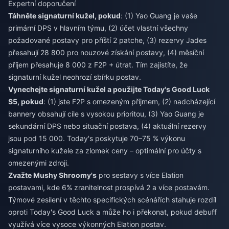
Expertní doporučení
Táhněte signaturní kužel, pokud
: (1) Yao Guang je vaše
primární DPS v hlavním týmu, (2) účet vlastní všechny
požadované postavy pro příští 2 patche, (3) rezervy Jades
přesahují 28 800 pro nouzové získání postavy, (4) měsíční
příjem přesahuje 8 000 z F2P + útrat. Tím zajistíte, že
signaturní kužel neohrozí sbírku postav.
Vynechejte signaturní kužel a použijte Today's Good Luck
S5, pokud
: (1) jste F2P s omezeným příjmem, (2) nadcházející
bannery obsahují cíle s vysokou prioritou, (3) Yao Guang je
sekundární DPS nebo situační postava, (4) aktuální rezervy
jsou pod 15 000. Today's poskytuje 70–75 % výkonu
signaturního kužele za zlomek ceny – optimální pro účty s
omezenými zdroji.
Zvažte Mushy Shroomy's
pro sestavy s více Elation
postavami, kde 6% zranitelnost prospívá 2 a více postavám.
Týmové zesílení v těchto specifických scénářích stahuje rozdíl
oproti Today's Good Luck a může ho i překonat, pokud debuff
využívá více vysoce výkonných Elation postav.