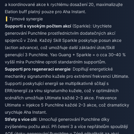
a koordinované akce k rychlému dosažení 20, maximalizujte
Elation buff platný pouze pro Aha Instant.
Týmové synergie
Supporti s vysokým počtem akcí
(Sparkle): Urychlete
generování Punchline prostřednictvím dodatečných akcí
spojenců v Zóně. Každý Skill Sparkle poskytuje posun akce
(action advance), což umožňuje další základní útok/Skill
generující 3 Punchline. Yao Guang + Sparkle = o cca 30–40 %
vyšší míra Punchline oproti standardním supportům.
Supporti pro regeneraci energie
: Doplňují energetické
mechaniky signaturního kužele pro extrémní frekvenci Ultimate.
Supporti poskytující energii se multiplikativně sčítají s
ERR/energií za vlnu signaturního kužele, což v optimálních
scénářích umožňuje Ultimate každé 2–3 akce. Frekvence
Ultimate = injekce 5 Punchline každé 2–3 akce, což dramaticky
urychluje Aha Instant.
Střety s více cíli
: Umocňují generování Punchline díky
zvýšenému počtu akcí. Při čelení 3 a více nepřátelům spouštějí
AOE útoky generování Punchline v Zóně několikrát za akci.