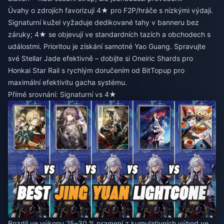
Úvahy o zdrojích favorizují 4★ pro F2P/hráče s nízkými výdaji.
Signaturní kužel vyžaduje dedikované tahy v banneru bez
záruky; 4★ se objevují ve standardních tazích a obchodech s
událostmi. Prioritou je získání samotné Yao Guang. Spravujte
své Stellar Jade efektivně –
dobijte si Oneiric Shards pro
Honkai Star Rail
s rychlým doručením od BitTopup pro
maximální efektivitu gacha systému.
Přímé srovnání: Signaturní vs 4★
Rozdíl ve výkonu 25–30 % pramení z kumulativních výhod ve