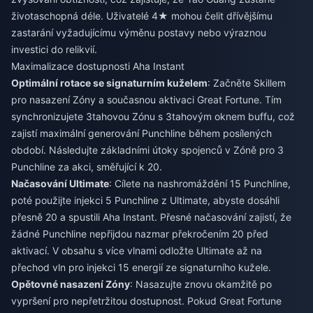
životaschopná déle. Uživatelé 4★ mohou čelit dřívějšímu
zastarání vyžadujícímu výměnu postavy nebo výraznou
investici do relikvií.
Maximalizace dostupnosti Aha Instant
Optimální rotace se signaturním kuželem
: Začněte Skillem
pro nasazení Zóny a současnou aktivaci Great Fortune. Tím
synchronizujete 3tahovou Zónu s 3tahovým oknem buffu, což
zajistí maximální generování Punchline během posílených
období. Následujte základními útoky spojenců v Zóně pro 3
Punchline za akci, směřující k 20.
Načasování Ultimate
: Cílete na nashromáždění 15 Punchline,
poté použijte injekci 5 Punchline z Ultimate, abyste dosáhli
přesně 20 a spustili Aha Instant. Přesné načasování zajistí, že
žádné Punchline nepřijdou nazmar překročením 20 před
aktivací. V obsahu s více vlnami odložte Ultimate až na
přechod vln pro injekci 15 energií ze signaturního kužele.
Opětovné nasazení Zóny
: Nasazujte znovu okamžitě po
vypršení pro nepřetržitou dostupnost. Pokud Great Fortune