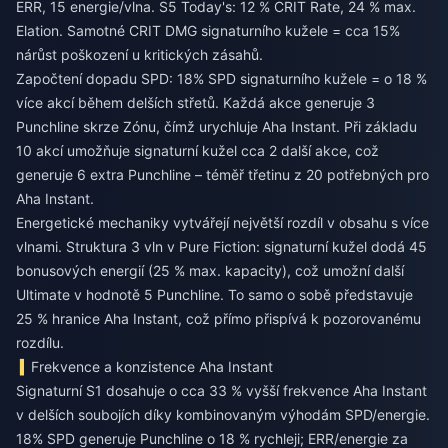
ERR, 15 energie/vlna. S5 Today's: 12 % CRIT Rate, 24 % max.
Elation. Samotné CRIT DMG signaturního kužele = cca 15%
nárůst poškození u kritických zásahů.
Započtení dopadu SPD: 18% SPD signaturního kužele = o 18 %
více akcí během delších střetů. Každá akce generuje 3
Punchline skrze Zónu, čímž urychluje Aha Instant. Při základu
10 akcí umožňuje signaturní kužel cca 2 další akce, což
generuje 6 extra Punchline – téměř třetinu z 20 potřebných pro
Aha Instant.
Energetické mechaniky vytvářejí největší rozdíl v obsahu s více
vlnami. Struktura 3 vln v Pure Fiction: signaturní kužel dodá 45
bonusových energií (25 % max. kapacity), což umožní další
Ultimate v hodnotě 5 Punchline. To samo o sobě představuje
25 % hranice Aha Instant, což přímo přispívá k pozorovanému
rozdílu.
Frekvence a konzistence Aha Instant
Signaturní S1 dosahuje o cca 33 % vyšší frekvence Aha Instant
v delších soubojích díky kombinovaným výhodám SPD/energie.
18% SPD generuje Punchline o 18 % rychleji; ERR/energie za