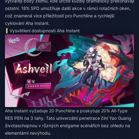
vytvářejí body zlomu, kde určité kužely dramaticky překonávají
ostatní. 18% SPD umožňuje další akce v rámci rotačních oken,
což znamená více příležitostí pro Punchline a rychlejší
cyklování Aha Instant.
Vysvětlení dostupnosti Aha Instant
Aha Instant vyžaduje 20 Punchline a poskytuje 20% All-Type
RES PEN na 3 tahy. Tato univerzální penetrace činí Yao Guang
životaschopnou v různých endgame scénářích bez ohledu na
elementární nevýhodu.