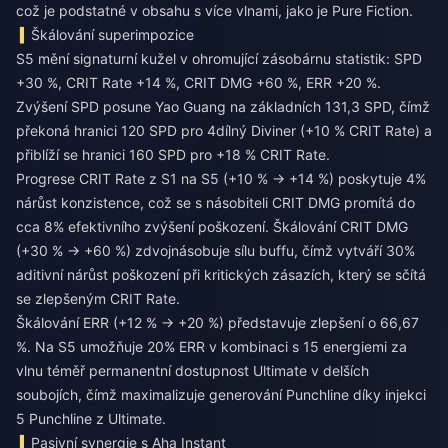
což je podstatné v obsahu s více vlnami, jako je Pure Fiction.
Škálování superimpozice
S5 mění signaturní kužel v ohromující zásobárnu statistik: SPD
+30 %, CRIT Rate +14 %, CRIT DMG +60 %, ERR +20 %.
Zvýšení SPD posune Yao Guang na základních 131,3 SPD, čímž
překoná hranici 120 SPD pro 4dílný Diviner (+10 % CRIT Rate) a
přiblíží se hranici 160 SPD pro +18 % CRIT Rate.
Progrese CRIT Rate z S1 na S5 (+10 % → +14 %) poskytuje 4%
nárůst konzistence, což se s násobiteli CRIT DMG promítá do
cca 8% efektivního zvýšení poškození. Škálování CRIT DMG
(+30 % → +60 %) zdvojnásobuje sílu buffu, čímž vytváří 30%
aditivní nárůst poškození při kritických zásazích, který se sčítá
se zlepšeným CRIT Rate.
Škálování ERR (+12 % → +20 %) představuje zlepšení o 66,67
%. Na S5 umožňuje 20% ERR v kombinaci s 15 energiemi za
vlnu téměř permanentní dostupnost Ultimate v delších
soubojích, čímž maximalizuje generování Punchline díky injekci
5 Punchline z Ultimate.
Pasivní synergie s Aha Instant