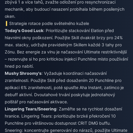
zbývá 1 a více tahů, zvažte odložení pro resynchronizaci
mechanik, aby budoucí nasazení probíhala během posílených
oken.
Strategie rotace podle světelného kužele
Today's Good Luck
: Prioritizujte stackování Elation před
hlavními okny poškození. Použijte Skill dvakrát brzy pro 24%
max. stacky, udržujte pravidelným Skillem každé 3 tahy pro
Zónu. Bez energie za vlnu je načasování Ultimate restriktivnější
– rezervujte si ho pro kritickou injekci Punchline místo používání
hned po nabití.
Mushy Shroomy's
: Vyžaduje koordinaci načasování
zranitelnosti. Použijte Skill před dosažením 20 Punchline pro
aplikaci 6% zranitelnosti, poté spusťte Aha Instant, zatímco je
debuff aktivní. Dvoutahové trvání poskytuje jednotahový
polštář pro načasování aktivace.
Lingering Tears/Sneering
: Zaměřte se na rychlost dosažení
hranice. Lingering Tears: prioritizujte brzké překročení 10
Punchline pro většinovou dostupnost CRIT DMG buffu.
Sneering: koncentrujte generování do nárazů, použijte Ultimate