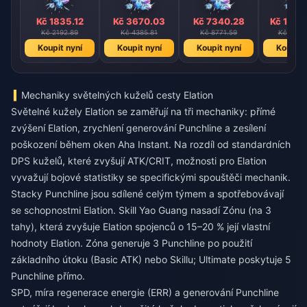
Kč 1835.12
Kč 3670.03
Kč 7340.28
Kč 1468
Kč 2192.89
Kč 4385.81
Kč 8771.59
Kč 1754
Koupit nyní
Koupit nyní
Koupit nyní
Koupit 
Mechaniky světelných kuželů cesty Elation
Světelné kužely Elation se zaměřují na tři mechaniky: přímé
zvýšení Elation, zrychlení generování Punchline a zesílení
poškození během oken Aha Instant. Na rozdíl od standardních
DPS kuželů, které zvyšují ATK/CRIT, možnosti pro Elation
vyvažují bojové statistiky se specifickými spouštěči mechanik.
Stacky Punchline jsou sdílené celým týmem a spotřebovávají
se schopnostmi Elation. Skill Yao Guang nasadí Zónu (na 3
tahy), která zvyšuje Elation spojenců o 15–20 % její vlastní
hodnoty Elation. Zóna generuje 3 Punchline po použití
základního útoku (Basic ATK) nebo Skillu; Ultimate poskytuje 5
Punchline přímo.
SPD, míra regenerace energie (ERR) a generování Punchline