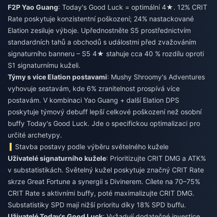
F2P Yao Guang
: Today's Good Luck = optimální 4★. 12% CRIT
Rate poskytuje konzistentní poškození; 24% nastackované
Elation zesiluje výboje. Upřednostněte S5 prostřednictvím
standardních tahů a obchodů s událostmi před zvažováním
signaturního banneru – S5 4★ stahuje cca 40 % rozdílu oproti
S1 signaturnímu kuželi.
Týmy s více Elation postavami
: Mushy Shroomy's Adventures
vyhovuje sestavám, kde 6% zranitelnost prospívá více
postavám. V kombinaci Yao Guang + další Elation DPS
poskytuje týmový debuff lepší celkové poškození než osobní
buffy Today's Good Luck. Jde o specifickou optimalizaci pro
určité archetypy.
Stavba postavy podle výběru světelného kužele
Uživatelé signaturního kužele
: Prioritizujte CRIT DMG a ATK%
v substatistikách. Světelný kužel poskytuje značný CRIT Rate
skrze Great Fortune a synergii s Divinerem. Cílete na 70–75%
CRIT Rate s aktivními buffy, poté maximalizujte CRIT DMG.
Substatistiky SPD mají nižší prioritu díky 18% SPD buffu.
Uživatelé Today's Good Luck
: Vyžadují dodatečné investice