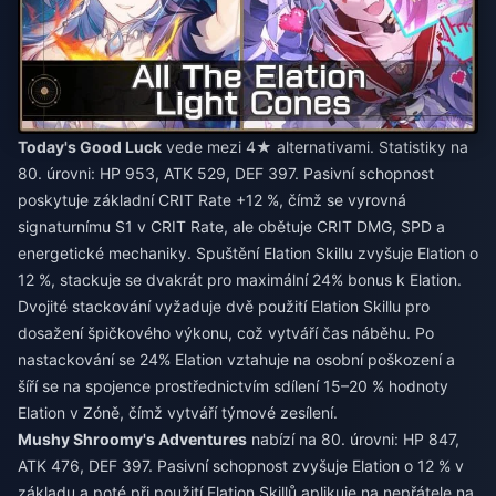
Today's Good Luck
vede mezi 4★ alternativami. Statistiky na
80. úrovni: HP 953, ATK 529, DEF 397. Pasivní schopnost
poskytuje základní CRIT Rate +12 %, čímž se vyrovná
signaturnímu S1 v CRIT Rate, ale obětuje CRIT DMG, SPD a
energetické mechaniky. Spuštění Elation Skillu zvyšuje Elation o
12 %, stackuje se dvakrát pro maximální 24% bonus k Elation.
Dvojité stackování vyžaduje dvě použití Elation Skillu pro
dosažení špičkového výkonu, což vytváří čas náběhu. Po
nastackování se 24% Elation vztahuje na osobní poškození a
šíří se na spojence prostřednictvím sdílení 15–20 % hodnoty
Elation v Zóně, čímž vytváří týmové zesílení.
Mushy Shroomy's Adventures
nabízí na 80. úrovni: HP 847,
ATK 476, DEF 397. Pasivní schopnost zvyšuje Elation o 12 % v
základu a poté při použití Elation Skillů aplikuje na nepřátele na