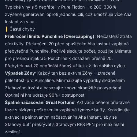
Typické vlny s 5 nepřáteli v Pure Fiction = o 200–300 %
zvýšené generování oproti jednomu cíli, což umožňuje více Aha
Instant za vlnu.
Časté chyby
Překročení limitu Punchline (Overcapping)
: Nejčastější ztráta
efektivity. Překročení 20 před spuštěním Aha Instant vyplýtvá
přebytečné Punchline. Pečlivě sledujte počet, použijte Ultimate
pro přesnou injekci 5 Punchline k dosažení přesně 20.
Přebytek nad 20 nepřináší žádný užitek až do dalšího cyklu.
Výpadek Zóny
: Každý tah bez aktivní Zóny = ztracené
příležitosti pro Punchline. Minimalizujte výpadky sledováním
3tahového trvání a nasazujte znovu okamžitě po vypršení.
Optimální hra udržuje 90%+ dostupnost.
Špatné načasování Great Fortune
: Aktivace během přípravné
fáze s nízkým poškozením vyplýtvá týmové buffy. Koordinujte
aktivaci s plánovaným načasováním Aha Instant, aby se
3tahový buff překrýval s 3tahovým RES PEN pro maximální
zesílení.