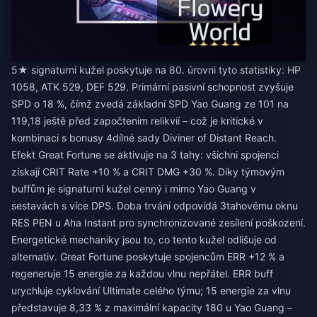
5★ signaturní kužel poskytuje na 80. úrovni tyto statistiky: HP
1058, ATK 529, DEF 529. Primární pasivní schopnost zvyšuje
SPD o 18 %, čímž zvedá základní SPD Yao Guang ze 101 na
119,18 ještě před započtením relikvií – což je kritické v
kombinaci s bonusy 4dílné sady Diviner of Distant Reach.
Efekt Great Fortune se aktivuje na 3 tahy: všichni spojenci
získají CRIT Rate +10 % a CRIT DMG +30 %. Díky týmovým
buffům je signaturní kužel cenný i mimo Yao Guang v
sestavách s více DPS. Doba trvání odpovídá 3tahovému oknu
RES PEN u Aha Instant pro synchronizované zesílení poškození.
Energetické mechaniky jsou to, co tento kužel odlišuje od
alternativ. Great Fortune poskytuje spojencům ERR +12 % a
regeneruje 15 energie za každou vlnu nepřátel. ERR buff
urychluje cyklování Ultimate celého týmu; 15 energie za vlnu
představuje 8,33 % z maximální kapacity 180 u Yao Guang –