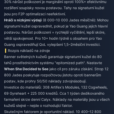
30% nárůst poškození je marginální oproti 100%+ efektivnímu
rozšíření soupisky novou postavou. Tahy na signaturní kužel
jsou pro F2P optimalizaci neefektivní.
Hráči s nízkými výdaji
(8 000–10 000 Jades měsíčně): Mohou
signaturní kužel ospravedlnit, pokud je Yao Guang jejich hlavní
postavou. Nárůst poškození = rychlejší vyčištění, lepší skóre,
větší spokojenost. Pro 10+ hodin týdně s obsahem pro Yao
Guang ospravedlňují QoL vylepšení 1,5–2měsíční investici.
Rozpis nákladů na zdroje
Banner světelných kuželů garantuje signaturní kužel do 80
tahů prostřednictvím systému "epitomized path". Nastavte
When She Decided to See
jako cíl pro záruku získání. Strop 12
800 Jades poskytuje rozpočtovou jistotu oproti bannerům
postav, kde prohry 50/50 náklady zdvojnásobují.
Investice do materiálů: 308 Artifex's Modules, 132 Cogwheels,
69 Gyreheart + 225 000 kreditů. Cca 1 týden dedikovaného
farmaření skrze denní Calyx. Náklady na materiály jsou u všech
kuželů stejné – nejde o rozhodující faktor.
Skutečným faktorem je oportunitní náklad. 10 400–12 800