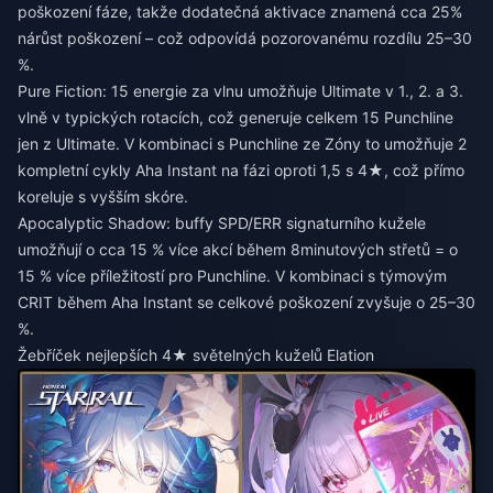
poškození fáze, takže dodatečná aktivace znamená cca 25%
nárůst poškození – což odpovídá pozorovanému rozdílu 25–30
%.
Pure Fiction: 15 energie za vlnu umožňuje Ultimate v 1., 2. a 3.
vlně v typických rotacích, což generuje celkem 15 Punchline
jen z Ultimate. V kombinaci s Punchline ze Zóny to umožňuje 2
kompletní cykly Aha Instant na fázi oproti 1,5 s 4★, což přímo
koreluje s vyšším skóre.
Apocalyptic Shadow: buffy SPD/ERR signaturního kužele
umožňují o cca 15 % více akcí během 8minutových střetů = o
15 % více příležitostí pro Punchline. V kombinaci s týmovým
CRIT během Aha Instant se celkové poškození zvyšuje o 25–30
%.
Žebříček nejlepších 4★ světelných kuželů Elation