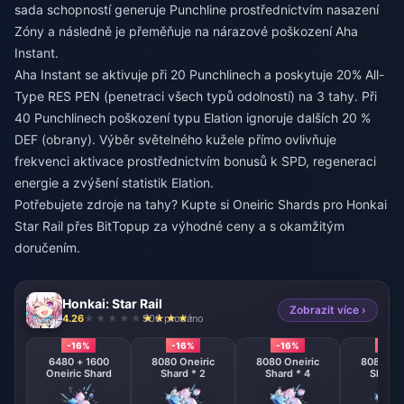
sada schopností generuje Punchline prostřednictvím nasazení
Zóny a následně je přeměňuje na nárazové poškození Aha
Instant.
Aha Instant se aktivuje při 20 Punchlinech a poskytuje 20% All-
Type RES PEN (penetraci všech typů odolností) na 3 tahy. Při
40 Punchlinech poškození typu Elation ignoruje dalších 20 %
DEF (obrany). Výběr světelného kužele přímo ovlivňuje
frekvenci aktivace prostřednictvím bonusů k SPD, regeneraci
energie a zvýšení statistik Elation.
Potřebujete zdroje na tahy?
Kupte si Oneiric Shards pro Honkai
Star Rail
přes BitTopup za výhodné ceny a s okamžitým
doručením.
Honkai: Star Rail
Zobrazit více ›
4.26
906 prodáno
-16%
-16%
-16%
-16%
6480 + 1600
8080 Oneiric
8080 Oneiric
8080 One
Oneiric Shard
Shard * 2
Shard * 4
Shard 