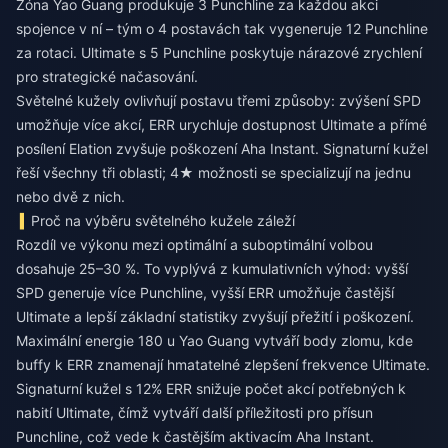
Zóna Yao Guang produkuje 3 Punchline za každou akci
spojence v ní – tým o 4 postavách tak vygeneruje 12 Punchline
za rotaci. Ultimate s 5 Punchline poskytuje nárazové zrychlení
pro strategické načasování.
Světelné kužely ovlivňují postavu třemi způsoby: zvýšení SPD
umožňuje více akcí, ERR urychluje dostupnost Ultimate a přímé
posílení Elation zvyšuje poškození Aha Instant. Signaturní kužel
řeší všechny tři oblasti; 4★ možnosti se specializují na jednu
nebo dvě z nich.
Proč na výběru světelného kužele záleží
Rozdíl ve výkonu mezi optimální a suboptimální volbou
dosahuje 25–30 %. To vyplývá z kumulativních výhod: vyšší
SPD generuje více Punchline, vyšší ERR umožňuje častější
Ultimate a lepší základní statistiky zvyšují přežití i poškození.
Maximální energie 180 u Yao Guang vytváří body zlomu, kde
buffy k ERR znamenají hmatatelné zlepšení frekvence Ultimate.
Signaturní kužel s 12% ERR snižuje počet akcí potřebných k
nabití Ultimate, čímž vytváří další příležitosti pro přísun
Punchline, což vede k častějším aktivacím Aha Instant.