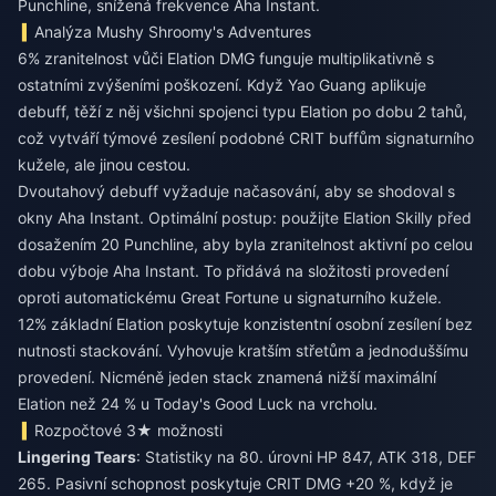
Punchline, snížená frekvence Aha Instant.
Analýza Mushy Shroomy's Adventures
6% zranitelnost vůči Elation DMG funguje multiplikativně s
ostatními zvýšeními poškození. Když Yao Guang aplikuje
debuff, těží z něj všichni spojenci typu Elation po dobu 2 tahů,
což vytváří týmové zesílení podobné CRIT buffům signaturního
kužele, ale jinou cestou.
Dvoutahový debuff vyžaduje načasování, aby se shodoval s
okny Aha Instant. Optimální postup: použijte Elation Skilly před
dosažením 20 Punchline, aby byla zranitelnost aktivní po celou
dobu výboje Aha Instant. To přidává na složitosti provedení
oproti automatickému Great Fortune u signaturního kužele.
12% základní Elation poskytuje konzistentní osobní zesílení bez
nutnosti stackování. Vyhovuje kratším střetům a jednoduššímu
provedení. Nicméně jeden stack znamená nižší maximální
Elation než 24 % u Today's Good Luck na vrcholu.
Rozpočtové 3★ možnosti
Lingering Tears
: Statistiky na 80. úrovni HP 847, ATK 318, DEF
265. Pasivní schopnost poskytuje CRIT DMG +20 %, když je