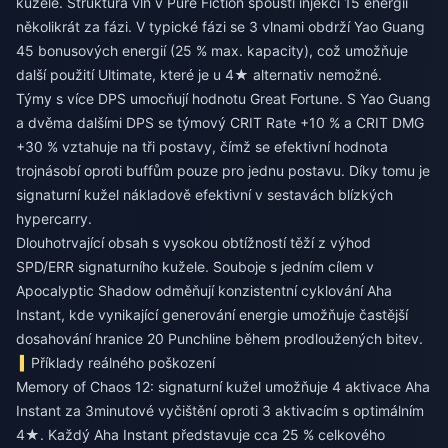
kužele. Struktura vln v Pure Fiction spouští injekci 15 energií
několikrát za fázi. V typické fázi se 3 vlnami obdrží Yao Guang
45 bonusových energií (25 % max. kapacity), což umožňuje
další použití Ultimate, které je u 4★ alternativ nemožné.
Týmy s více DPS umocňují hodnotu Great Fortune. S Yao Guang
a dvěma dalšími DPS se týmový CRIT Rate +10 % a CRIT DMG
+30 % vztahuje na tři postavy, čímž se efektivní hodnota
trojnásobí oproti buffům pouze pro jednu postavu. Díky tomu je
signaturní kužel nákladově efektivní v sestavách blízkých
hypercarry.
Dlouhotrvající obsah s vysokou obtížností těží z výhod
SPD/ERR signaturního kužele. Souboje s jedním cílem v
Apocalyptic Shadow odměňují konzistentní cyklování Aha
Instant, kde vynikající generování energie umožňuje častější
dosahování hranice 20 Punchline během prodloužených bitev.
Příklady reálného poškození
Memory of Chaos 12: signaturní kužel umožňuje 4 aktivace Aha
Instant za 3minutové vyčištění oproti 3 aktivacím s optimálním
4★. Každý Aha Instant představuje cca 25 % celkového