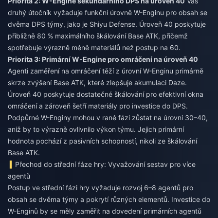
Priorita 2: W-Engine sekundárního DPS na úroveň 40
Váš
druhý útočník vyžaduje funkční úrovně W-Enginu pro obsah se
dvěma DPS týmy, jako je Shiyu Defense. Úroveň 40 poskytuje
přibližně 80 % maximálního škálování Base ATK, přičemž
spotřebuje výrazně méně materiálů než postup na 60.
Priorita 3: Primární W-Engine pro omráčení na úroveň 40
Agenti zaměření na omráčení těží z úrovní W-Enginu primárně
skrze zvýšení Base ATK, které zlepšuje akumulaci Daze.
Úroveň 40 poskytuje dostatečné škálování pro efektivní okna
omráčení a zároveň šetří materiály pro investice do DPS.
Podpůrné W-Enginy mohou v rané fázi zůstat na úrovni 30–40,
aniž by to výrazně ovlivnilo výkon týmu. Jejich primární
hodnota pochází z pasivních schopností, nikoli ze škálování
Base ATK.
Přechod do střední fáze hry: Vyvažování sestav pro více
agentů
Postup ve střední fázi hry vyžaduje rozvoj 6–8 agentů pro
obsah se dvěma týmy a pokrytí různých elementů. Investice do
W-Enginů by se měly zaměřit na dovedení primárních agentů