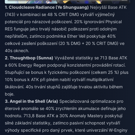
1. Cloudcleave Radiance (Ye Shunguang)
Nejvyšší Base ATK
(743) v kombinaci se 48 % CRIT DMG vytváří výjimečný
potenciál pro nárazové poškození. 20% ignorování Physical
RES funguje jako trvalý násobič poškození proti odolným
nepřátelům, zatímco podmínka Ether Veil poskytuje 40%
celkové zesílení poškození (20 % DMG + 20 % CRIT DMG) ve
40s oknech.
2. Thoughtbop (Sunna)
Vyvážené statistiky se 713 Base ATK
a 60% Energy Regen podporují konzistentní provádění rotací.
Stupňující se bonus k fyzickému poškození (celkem 25 %) plus
10% bonus k ATK při plném nabití vytváří multiplikativní
škálování. 40s trvání stupňů zajišťuje trvalou aktivitu během
boje.
3. Angel in the Shell (Aria)
Specializovaná optimalizace pro
éterové anomálie se 40% zrychlením akumulace definuje jeho
hodnotu. 713,8 Base ATK a 30% Anomaly Mastery poskytují
silné základní statistiky, zatímco pasivní schopnost vytváří
výhody specifické pro daný prvek, které univerzální W-Enginy