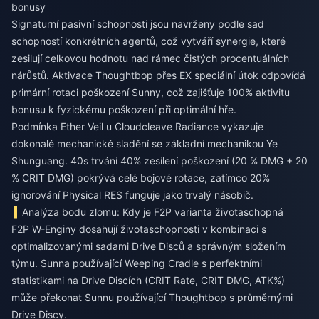
bonusy
Signaturní pasivní schopnosti jsou navrženy podle sad
schopností konkrétních agentů, což vytváří synergie, které
zesilují celkovou hodnotu nad rámec čistých procentuálních
nárůstů. Aktivace Thoughtbop přes EX speciální útok odpovídá
primární rotaci poškození Sunny, což zajišťuje 100% aktivitu
bonusu k fyzickému poškození při optimální hře.
Podmínka Ether Veil u Cloudcleave Radiance vykazuje
dokonalé mechanické sladění se základní mechanikou Ye
Shunguang. 40s trvání 40% zesílení poškození (20 % DMG + 20
% CRIT DMG) pokrývá celé bojové rotace, zatímco 20%
ignorování Physical RES funguje jako trvalý násobič.
Analýza bodu zlomu: Kdy je F2P varianta životaschopná
F2P W-Enginy dosahují životaschopnosti v kombinaci s
optimalizovanými sadami Drive Disců a správným složením
týmu. Sunna používající Weeping Cradle s perfektními
statistikami na Drive Discích (CRIT Rate, CRIT DMG, ATK%)
může překonat Sunnu používající Thoughtbop s průměrnými
Drive Discy.