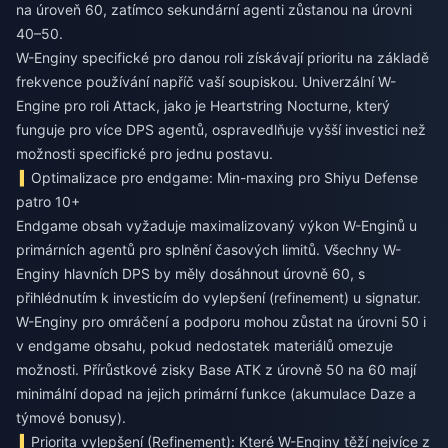
na úroveň 60, zatímco sekundární agenti zůstanou na úrovni
40–50.
W-Enginy specifické pro danou roli získávají prioritu na základě
frekvence používání napříč vaší soupiskou. Univerzální W-
Engine pro roli Attack, jako je Heartstring Nocturne, který
funguje pro více DPS agentů, ospravedlňuje vyšší investici než
možnosti specifické pro jednu postavu.
Optimalizace pro endgame: Min-maxing pro Shiyu Defense
patro 10+
Endgame obsah vyžaduje maximalizovaný výkon W-Enginů u
primárních agentů pro splnění časových limitů. Všechny W-
Enginy hlavních DPS by měly dosáhnout úrovně 60, s
přihlédnutím k investicím do vylepšení (refinement) u signatur.
W-Enginy pro omráčení a podporu mohou zůstat na úrovni 50 i
v endgame obsahu, pokud nedostatek materiálů omezuje
možnosti. Přírůstkové zisky Base ATK z úrovně 50 na 60 mají
minimální dopad na jejich primární funkce (akumulace Daze a
týmové bonusy).
Priorita vylepšení (Refinement): Které W-Enginy těží nejvíce z