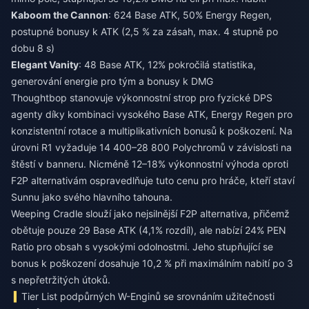
Kaboom the Cannon
: 624 Base ATK, 50% Energy Regen,
postupné bonusy k ATK (2,5 % za zásah, max. 4 stupně po
dobu 8 s)
Elegant Vanity
: 48 Base ATK, 12% pokročilá statistika,
generování energie pro tým a bonusy k DMG
Thoughtbop stanovuje výkonnostní strop pro fyzické DPS
agenty díky kombinaci vysokého Base ATK, Energy Regen pro
konzistentní rotace a multiplikativních bonusů k poškození. Na
úrovni R1 vyžaduje 14 400–28 800 Polychromů v závislosti na
štěstí v banneru. Nicméně 12–18% výkonnostní výhoda oproti
F2P alternativám ospravedlňuje tuto cenu pro hráče, kteří staví
Sunnu jako svého hlavního tahouna.
Weeping Cradle slouží jako nejsilnější F2P alternativa, přičemž
obětuje pouze 29 Base ATK (4,1% rozdíl), ale nabízí 24% PEN
Ratio pro obsah s vysokými odolnostmi. Jeho stupňující se
bonus k poškození dosahuje 10,2 % při maximálním nabití po 3
s nepřetržitých útoků.
Tier List podpůrných W-Enginů se srovnáním užitečnosti