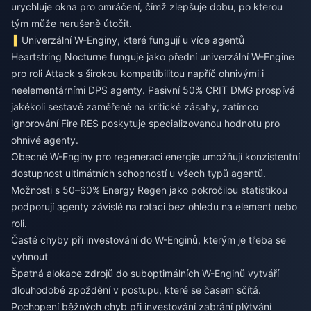
urychluje okna pro omráčení, čímž zlepšuje dobu, po kterou
tým může nerušeně útočit.
Univerzální W-Enginy, které fungují u více agentů
Heartstring Nocturne funguje jako přední univerzální W-Engine
pro roli Attack s širokou kompatibilitou napříč ohnivými i
neelementárními DPS agenty. Pasivní 50% CRIT DMG prospívá
jakékoli sestavě zaměřené na kritické zásahy, zatímco
ignorování Fire RES poskytuje specializovanou hodnotu pro
ohnivé agenty.
Obecné W-Enginy pro regeneraci energie umožňují konzistentní
dostupnost ultimátních schopností u všech typů agentů.
Možnosti s 50–60% Energy Regen jako pokročilou statistikou
podporují agenty závislé na rotaci bez ohledu na element nebo
roli.
Časté chyby při investování do W-Enginů, kterým je třeba se
vyhnout
Špatná alokace zdrojů do suboptimálních W-Enginů vytváří
dlouhodobé zpoždění v postupu, které se časem sčítá.
Pochopení běžných chyb při investování zabrání plýtvání