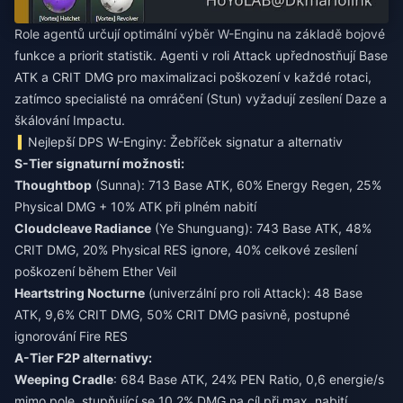
Role agentů určují optimální výběr W-Enginu na základě bojové
funkce a priorit statistik. Agenti v roli Attack upřednostňují Base
ATK a CRIT DMG pro maximalizaci poškození v každé rotaci,
zatímco specialisté na omráčení (Stun) vyžadují zesílení Daze a
škálování Impactu.
Nejlepší DPS W-Enginy: Žebříček signatur a alternativ
S-Tier signaturní možnosti:
Thoughtbop
(Sunna): 713 Base ATK, 60% Energy Regen, 25%
Physical DMG + 10% ATK při plném nabití
Cloudcleave Radiance
(Ye Shunguang): 743 Base ATK, 48%
CRIT DMG, 20% Physical RES ignore, 40% celkové zesílení
poškození během Ether Veil
Heartstring Nocturne
(univerzální pro roli Attack): 48 Base
ATK, 9,6% CRIT DMG, 50% CRIT DMG pasivně, postupné
ignorování Fire RES
A-Tier F2P alternativy:
Weeping Cradle
: 684 Base ATK, 24% PEN Ratio, 0,6 energie/s
mimo pole, stupňující se 10,2% DMG na cíl při max. nabití