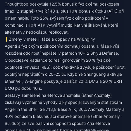
Thoughtbop poskytuje 12,5% bonus k fyzickému poškození
(max. 2 stupně) trvající 40 s, plus 10% bonus k útoku (ATK) při
plném nabití. Toto 25% zvýšení fyzického poškození v
kombinaci s 10% ATK vytváří multiplikativní škálování, které
alternativy nedokážou replikovat.
Změny v metě 1. fáze a dopady na W-Enginy
Agenti s fyzickým poškozením dominují obsahu 1. fáze kvůli
rozložení odolností nepřátel v patrech 10–12 Shiyu Defense.
Cloudcleave Radiance to řeší ignorováním 20 % fyzické
odolnosti (Physical RES), což efektivně zvyšuje poškození proti
odolným nepřátelům o 20–25 %. Když Ye Shunguang aktivuje
Ether Veil, W-Engine poskytuje dalších 20 % DMG a 20 % CRIT
DMG po dobu 40 s.
Sestavy zaměřené na éterové anomálie (Ether Anomaly)
získávají významné výhody díky specializovaným statistikám
Angel in the Shell. Se 713,8 Base ATK, 30% Anomaly Mastery a
40% bonusem k akumulaci éterové anomálie (Ether Anomaly
Buildup) ze své pasivní schopnosti spouští Aria éterové
anomálie o 40 % rychleji než běžné anomální W-Enginy.