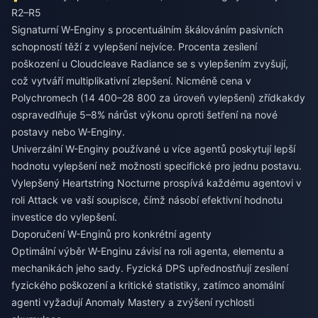
R2–R5
Signaturní W-Enginy s procentuálním škálováním pasivních
schopností těží z vylepšení nejvíce. Procenta zesílení
poškození u Cloudcleave Radiance se s vylepšením zvyšují,
což vytváří multiplikativní zlepšení. Nicméně cena v
Polychromech (14 400–28 800 za úroveň vylepšení) zřídkakdy
ospravedlňuje 5–8% nárůst výkonu oproti šetření na nové
postavy nebo W-Enginy.
Univerzální W-Enginy používané u více agentů poskytují lepší
hodnotu vylepšení než možnosti specifické pro jednu postavu.
Vylepšený Heartstring Nocturne prospívá každému agentovi v
roli Attack ve vaší soupisce, čímž násobí efektivní hodnotu
investice do vylepšení.
Doporučení W-Enginů pro konkrétní agenty
Optimální výběr W-Enginu závisí na roli agenta, elementu a
mechanikách jeho sady. Fyzická DPS upřednostňují zesílení
fyzického poškození a kritické statistiky, zatímco anomální
agenti vyžadují Anomaly Mastery a zvýšení rychlosti