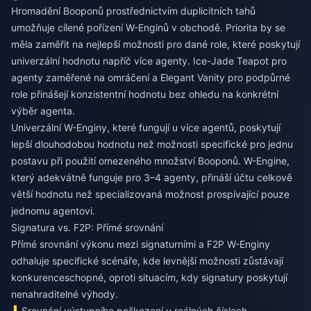
Hromadění Booponů prostřednictvím duplicitních tahů
umožňuje cílené pořízení W-Enginů v obchodě. Priorita by se
měla zaměřit na nejlepší možnosti pro dané role, které poskytují
univerzální hodnotu napříč více agenty. Ice-Jade Teapot pro
agenty zaměřené na omráčení a Elegant Vanity pro podpůrné
role přinášejí konzistentní hodnotu bez ohledu na konkrétní
výběr agenta.
Univerzální W-Enginy, které fungují u více agentů, poskytují
lepší dlouhodobou hodnotu než možnosti specifické pro jednu
postavu při použití omezeného množství Booponů. W-Engine,
který adekvátně funguje pro 3–4 agenty, přináší účtu celkově
větší hodnotu než specializovaná možnost prospívající pouze
jednomu agentovi.
Signatura vs. F2P: Přímé srovnání
Přímé srovnání výkonu mezi signaturními a F2P W-Enginy
odhaluje specifické scénáře, kde levnější možnosti zůstávají
konkurenceschopné, oproti situacím, kdy signatury poskytují
nenahraditelné výhody.
Srovnání výstupního poškození v reálných číslech