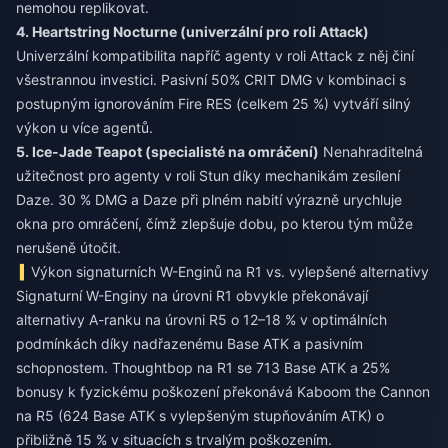
nemohou replikovat.
4. Heartstring Nocturne (univerzální pro roli Attack)
Univerzální kompatibilita napříč agenty v roli Attack z něj činí
všestrannou investici. Pasivní 50% CRIT DMG v kombinaci s
postupným ignorováním Fire RES (celkem 25 %) vytváří silný
výkon u více agentů.
5. Ice-Jade Teapot (specialisté na omráčení)
Nenahraditelná
užitečnost pro agenty v roli Stun díky mechanikám zesílení
Daze. 30 % DMG a Daze při plném nabití výrazně urychluje
okna pro omráčení, čímž zlepšuje dobu, po kterou tým může
nerušeně útočit.
Výkon signaturních W-Enginů na R1 vs. vylepšené alternativy
Signaturní W-Enginy na úrovni R1 obvykle překonávají
alternativy A-ranku na úrovni R5 o 12–18 % v optimálních
podmínkách díky nadřazenému Base ATK a pasivním
schopnostem. Thoughtbop na R1 se 713 Base ATK a 25%
bonusy k fyzickému poškození překonává Kaboom the Cannon
na R5 (624 Base ATK s vylepšeným stupňováním ATK) o
přibližně 15 % v situacích s trvalým poškozením.