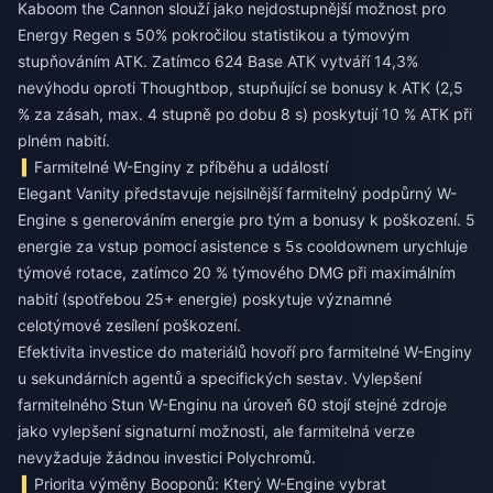
Kaboom the Cannon slouží jako nejdostupnější možnost pro
Energy Regen s 50% pokročilou statistikou a týmovým
stupňováním ATK. Zatímco 624 Base ATK vytváří 14,3%
nevýhodu oproti Thoughtbop, stupňující se bonusy k ATK (2,5
% za zásah, max. 4 stupně po dobu 8 s) poskytují 10 % ATK při
plném nabití.
Farmitelné W-Enginy z příběhu a událostí
Elegant Vanity představuje nejsilnější farmitelný podpůrný W-
Engine s generováním energie pro tým a bonusy k poškození. 5
energie za vstup pomocí asistence s 5s cooldownem urychluje
týmové rotace, zatímco 20 % týmového DMG při maximálním
nabití (spotřebou 25+ energie) poskytuje významné
celotýmové zesílení poškození.
Efektivita investice do materiálů hovoří pro farmitelné W-Enginy
u sekundárních agentů a specifických sestav. Vylepšení
farmitelného Stun W-Enginu na úroveň 60 stojí stejné zdroje
jako vylepšení signaturní možnosti, ale farmitelná verze
nevyžaduje žádnou investici Polychromů.
Priorita výměny Booponů: Který W-Engine vybrat