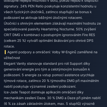
dostupné nejlepší možnosti v slotu, pokud nejsou k dispozici
signatury. 24% PEN Ratio poskytuje konzistentní hodnotu u
všech fyzických útočníků, zatímco stupňující se bonus k
poškození se aktivuje běžnými útočnými rotacemi.
Útočníci s ohnivým elementem získávají maximální hodnotu ze
specializované pasivity Heartstring Nocturne. 50% zvýšení
CRIT DMG v kombinaci s postupným ignorováním Fire RES
(celkem 25 %) vytváří optimální škálování pro ohnivé DPS
rotace.
Agenti podpory a omráčení: Volby W-Enginů zaměřené na
užitečnost
Elegant Vanity stanovuje standard pro roli Support díky
generování energie pro tým a celotýmovým bonusům k
poškození. 5 energie za vstup pomocí asistence urychluje
týmové rotace, zatímco 20 % týmového DMG při maximálním
nabití poskytuje významné zesílení poškození.
Ice-Jade Teapot dominuje aplikacím omráčení díky
mechanikám zesílení Daze. 30 % DMG a Daze při plném nabití
(6 % za zásah základním útokem, max. 5 stupňů) výrazně