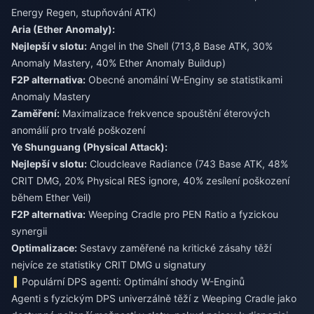
Energy Regen, stupňování ATK)
Aria (Ether Anomaly):
Nejlepší v slotu:
Angel in the Shell (713,8 Base ATK, 30%
Anomaly Mastery, 40% Ether Anomaly Buildup)
F2P alternativa:
Obecné anomální W-Enginy se statistikami
Anomaly Mastery
Zaměření:
Maximalizace frekvence spouštění éterových
anomálií pro trvalé poškození
Ye Shunguang (Physical Attack):
Nejlepší v slotu:
Cloudcleave Radiance (743 Base ATK, 48%
CRIT DMG, 20% Physical RES ignore, 40% zesílení poškození
během Ether Veil)
F2P alternativa:
Weeping Cradle pro PEN Ratio a fyzickou
synergii
Optimalizace:
Sestavy zaměřené na kritické zásahy těží
nejvíce ze statistiky CRIT DMG u signatury
Populární DPS agenti: Optimální shody W-Enginů
Agenti s fyzickým DPS univerzálně těží z Weeping Cradle jako