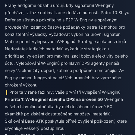
Prahy endgame obsahu určují, kdy signaturní W-Enginy
přecházejí z fáze optimalizace do fáze nutnosti. Patro 10 Shiyu
Defense zůstává pokořitelné s F2P W-Enginy a správným
provedením, zatímco časové požadavky patra 12 mohou pro
konzistentní výsledky vyžadovat výkon na úrovni signatur.
Matice priorit vylepšování W-Enginů: Strategie alokace zdrojů
Nedostatek ladicích materiálů vyžaduje strategickou
prioritizaci vylepšení pro maximalizaci bojové efektivity celého
účtu. Vylepšování W-Enginů pro hlavní DPS agenty přináší
nejvyšší okamžitý dopad, zatímco podpůrné a omračující W-
Enginy mohou fungovat na nižších úrovních bez výrazného
ohrožení výkonu.
Priorita v rané fázi hry: Vaše první tři vylepšení W-Enginů
Priorita 1: W-Engine hlavního DPS na úroveň 50
W-Engine
vašeho hlavního útočníka by měl dosáhnout úrovně 50
okamžitě po získání dostatečného množství materiálů.
Škálování Base ATK poskytuje přímé zvýšení poškození, které
urychluje veškerý postup hrou.