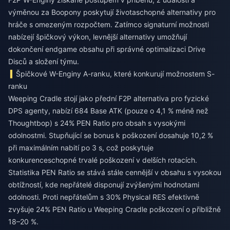
výměnou za Boopony poskytují životaschopné alternativy pro
hráče s omezeným rozpočtem. Zatímco signaturní možnosti
nabízejí špičkový výkon, levnější alternativy umožňují
dokončení endgame obsahu při správné optimalizaci Drive
Disců a složení týmu.
Špičkové W-Enginy A-ranku, které konkurují možnostem S-
ranku
Weeping Cradle stojí jako přední F2P alternativa pro fyzické
DPS agenty, nabízí 684 Base ATK (pouze o 4,1 % méně než
Thoughtbop) s 24% PEN Ratio pro obsah s vysokými
odolnostmi. Stupňující se bonus k poškození dosahuje 10,2 %
při maximálním nabití po 3 s, což poskytuje
konkurenceschopné trvalé poškození v delších rotacích.
Statistika PEN Ratio se stává stále cennější v obsahu s vysokou
obtížností, kde nepřátelé disponují zvýšenými hodnotami
odolnosti. Proti nepřátelům s 30% Physical RES efektivně
zvyšuje 24% PEN Ratio u Weeping Cradle poškození o přibližně
18–20 %.