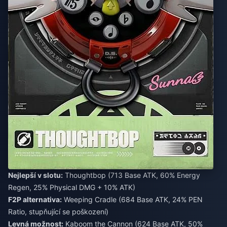
Nejlepší v slotu:
Thoughtbop (713 Base ATK, 60% Energy
Regen, 25% Physical DMG + 10% ATK)
F2P alternativa:
Weeping Cradle (684 Base ATK, 24% PEN
Ratio, stupňující se poškození)
Levná možnost:
Kaboom the Cannon (624 Base ATK, 50%