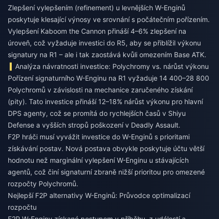
Zlepšení vylepšením (refinement) u levnějších W-Enginů
poskytuje klesající výnosy ve srovnání s počátečním pořízením.
Vylepšení Kaboom the Cannon přináší 4–6% zlepšení na
úroveň, což vyžaduje investici do R5, aby se přiblížil výkonu
signatury na R1 – ale i tak zaostává kvůli omezením Base ATK.
Analýza návratnosti investice: Polychromy vs. nárůst výkonu
Pořízení signaturního W-Enginu na R1 vyžaduje 14 400–28 800
Polychromů v závislosti na mechanice zaručeného získání
(pity). Tato investice přináší 12–18% nárůst výkonu pro hlavní
DPS agenty, což se promítá do rychlejších časů v Shiyu
Defense a vyšších stropů poškození v Deadly Assault.
F2P hráči musí vyvážit investice do W-Enginů s prioritami
získávání postav. Nová postava obvykle poskytuje účtu větší
hodnotu než marginální vylepšení W-Enginu u stávajících
agentů, což činí signaturní zbraně nižší prioritou pro omezené
rozpočty Polychromů.
Nejlepší F2P alternativy W-Enginů: Průvodce optimalizací
rozpočtu
F2P W-Enginy získané postupem v příběhu, z událostí a