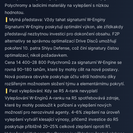
Polychromy a ladicími materiály na vylepšení s nízkou
hodnotou.
Mylná představa: Vždy tahat signaturní W-Enginy
Signaturní W-Enginy poskytují optimální výkon, ale zřídkakdy
představují nezbytnou investici pro dokončení obsahu. F2P
alternativy se správnou optimalizací Drive Disců umožňují
pokoření 10. patra Shiyu Defense, což činí signatury čistou
optimalizací, nikoli požadavkem.
Cena 14 400–28 800 Polychromů za signaturní W-Engine se
rovná 90–180 tahům, které by mohly cílit na nové postavy.
Nová postava obvykle poskytuje účtu větší hodnotu díky
rozšířeným možnostem složení týmu a elementárnímu pokrytí.
Past vylepšování: Kdy se R5 A-rank nevyplatí
Vylepšování W-Enginů A-ranku na R5 spotřebovává zdroje,
které by mohly posloužit k pořízení a vylepšení nových
možností pro nerozvinuté agenty. 4–6% zlepšení na úroveň
vylepšení vytváří klesající výnosy, přičemž investice do R5
poskytuje přibližně 20–25% celkové zlepšení oproti R1.