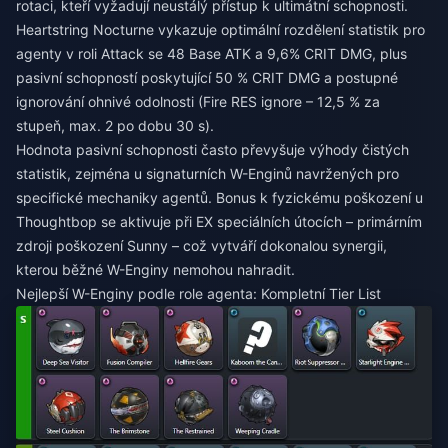
rotaci, kteří vyžadují neustálý přístup k ultimátní schopnosti.
Heartstring Nocturne vykazuje optimální rozdělení statistik pro
agenty v roli Attack se 48 Base ATK a 9,6% CRIT DMG, plus
pasivní schopností poskytující 50 % CRIT DMG a postupné
ignorování ohnivé odolnosti (Fire RES ignore – 12,5 % za
stupeň, max. 2 po dobu 30 s).
Hodnota pasivní schopnosti často převyšuje výhody čistých
statistik, zejména u signaturních W-Enginů navržených pro
specifické mechaniky agentů. Bonus k fyzickému poškození u
Thoughtbop se aktivuje při EX speciálních útocích – primárním
zdroji poškození Sunny – což vytváří dokonalou synergii,
kterou běžné W-Enginy nemohou nahradit.
Nejlepší W-Enginy podle role agenta: Kompletní Tier List