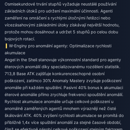
Osmisekundové trvání stupňů vyžaduje neustálé používání
základních útoků pro udržení maximální účinnosti. Agenti
zaměření na omráčení s rychlými útočnými řetězci nebo
vícezásahovými základními útoky získávají největší hodnotu,
protože mohou dosáhnout a udržet 5 stupňů po celou dobu
bojových rotací.
W-Enginy pro anomální agenty: Optimalizace rychlosti
akumulace
Angel in the Shell stanovuje výkonnostní standard pro agenty
éterových anomálií díky specializovanému rozdělení statistik.
713,8 Base ATK zajišťuje konkurenceschopné osobní
poškození, zatímco 30% Anomaly Mastery zvyšuje poškození
anomálie při každém spuštění. Pasivní 40% bonus k akumulaci
éterové anomálie přímo zrychluje frekvenci spouštění anomálií.
Rychlost akumulace anomálie určuje celkové poškození u
anomálně zaměřených agentů mnohem výrazněji než čisté
škálování ATK. 40% zvýšení rychlosti akumulace se promítá do
přibližně 1,4x více spuštění anomálií za stejné časové období,
čímž se efektivně násobí celkové poškození stejným faktorem.