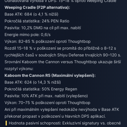
Odhadovaná výhoda v DPS: 15–18 % oproti Weeping Cradle
Weeping Cradle (F2P alternativa):
Base ATK: 684 (o 4,1 % nižší)
Pokročilá statistika: 24% PEN Ratio
Pasivita: 10,2% DMG na cíl při max. nabití
Energie mimo pole: 0,6/s
Výkon: 82–85 % poškození oproti Thoughtbop
Rozdíl 15–18 % v poškození se promítá do přibližně o 8–12 s
rychlejších časů v soubojích Shiyu Defense trvajících 90–120 s.
Srovnání Kaboom the Cannon versus Thoughtbop ukazuje širší
rozptyl výkonu:
Kaboom the Cannon R5 (Maximální vylepšení):
Base ATK: 624 (o 14,3 % nižší)
Pokročilá statistika: 50% Energy Regen
Pasivita: 10% ATK při max. nabití (vylepšeno)
Výkon: 70–75 % poškození oproti Thoughtbop
Ani při maximálním vylepšení nedokáže nevýhoda v Base ATK
překonat propast v poškození u hlavních DPS aplikací.
Hodnota pasivní schopnosti: Exkluzivní signatury vs. obecné