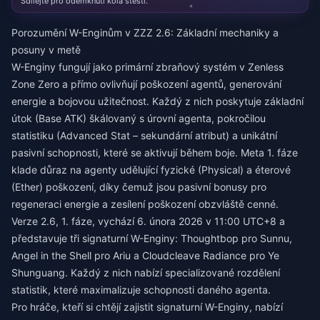
Sdílejte pro odemknutí kola štěstí.
Porozumění W-Enginům v ZZZ 2.6: Základní mechaniky a
posuny v metě
W-Enginy fungují jako primární zbraňový systém v Zenless
Zone Zero a přímo ovlivňují poškození agentů, generování
energie a bojovou užitečnost. Každý z nich poskytuje základní
útok (Base ATK) škálovaný s úrovní agenta, pokročilou
statistiku (Advanced Stat – sekundární atribut) a unikátní
pasivní schopnosti, které se aktivují během boje. Meta 1. fáze
klade důraz na agenty udělující fyzické (Physical) a éterové
(Ether) poškození, díky čemuž jsou pasivní bonusy pro
regeneraci energie a zesílení poškození obzvláště cenné.
Verze 2.6, 1. fáze, vychází 6. února 2026 v 11:00 UTC+8 a
představuje tři signaturní W-Enginy: Thoughtbop pro Sunnu,
Angel in the Shell pro Ariu a Cloudcleave Radiance pro Ye
Shunguang. Každý z nich nabízí specializované rozdělení
statistik, které maximalizuje schopnosti daného agenta.
Pro hráče, kteří si chtějí zajistit signaturní W-Enginy, nabízí