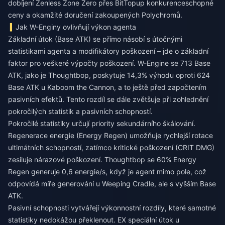
dobíjení Zenless Zone Zero
přes BitTopup konkurenceschopné
ceny a okamžité doručení zakoupených Polychromů.
Jak W-Enginy ovlivňují výkon agenta
Základní útok (Base ATK) se přímo násobí s útočnými
statistikami agenta a modifikátory poškození – jde o základní
faktor pro veškeré výpočty poškození. W-Engine se 713 Base
ATK, jako je Thoughtbop, poskytuje 14,3% výhodu oproti 624
Base ATK u Kaboom the Cannon, a to ještě před započtením
pasivních efektů. Tento rozdíl se dále zvětšuje při zohlednění
pokročilých statistik a pasivních schopností.
Pokročilé statistiky určují priority sekundárního škálování.
Regenerace energie (Energy Regen) umožňuje rychlejší rotace
ultimátních schopností, zatímco kritické poškození (CRIT DMG)
zesiluje nárazové poškození. Thoughtbop se 60% Energy
Regen generuje 0,6 energie/s, když je agent mimo pole, což
odpovídá míře generování u Weeping Cradle, ale s vyšším Base
ATK.
Pasivní schopnosti vytvářejí výkonnostní rozdíly, které samotné
statistiky nedokážou překlenout. EX speciální útok u