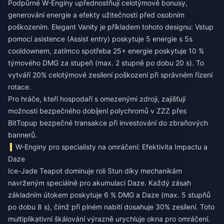
Podpůrné W-Enginy upřednostňují celotýmové bonusy,
generování energie a efekty užitečnosti před osobním
poškozením. Elegant Vanity je příkladem tohoto designu: Vstup
pomocí asistence (Assist entry) poskytuje 5 energie s 5s
cooldownem, zatímco spotřeba 25+ energie poskytuje 10 %
týmového DMG za stupeň (max. 2 stupně po dobu 20 s). To
vytváří 20% celotýmové zesílení poškození při správném řízení
rotace.
Pro hráče, kteří hospodaří s omezenými zdroji, zajišťují
možnosti
bezpečného dobíjení polychromů v ZZZ
přes
BitTopup bezpečné transakce při investování do zbraňových
bannerů.
W-Enginy pro specialisty na omráčení: Efektivita Impactu a
Daze
Ice-Jade Teapot dominuje roli Stun díky mechanikám
navrženým speciálně pro akumulaci Daze. Každý zásah
základním útokem poskytuje 6 % DMG a Daze (max. 5 stupňů
po dobu 8 s), čímž při plném nabití dosahuje 30% zesílení. Toto
multiplikativní škálování výrazně urychluje okna pro omráčení.