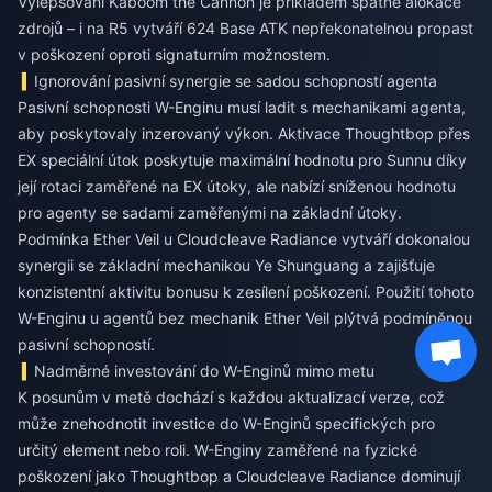
Vylepšování Kaboom the Cannon je příkladem špatné alokace
zdrojů – i na R5 vytváří 624 Base ATK nepřekonatelnou propast
v poškození oproti signaturním možnostem.
Ignorování pasivní synergie se sadou schopností agenta
Pasivní schopnosti W-Enginu musí ladit s mechanikami agenta,
aby poskytovaly inzerovaný výkon. Aktivace Thoughtbop přes
EX speciální útok poskytuje maximální hodnotu pro Sunnu díky
její rotaci zaměřené na EX útoky, ale nabízí sníženou hodnotu
pro agenty se sadami zaměřenými na základní útoky.
Podmínka Ether Veil u Cloudcleave Radiance vytváří dokonalou
synergii se základní mechanikou Ye Shunguang a zajišťuje
konzistentní aktivitu bonusu k zesílení poškození. Použití tohoto
W-Enginu u agentů bez mechanik Ether Veil plýtvá podmíněnou
pasivní schopností.
Nadměrné investování do W-Enginů mimo metu
K posunům v metě dochází s každou aktualizací verze, což
může znehodnotit investice do W-Enginů specifických pro
určitý element nebo roli. W-Enginy zaměřené na fyzické
poškození jako Thoughtbop a Cloudcleave Radiance dominují