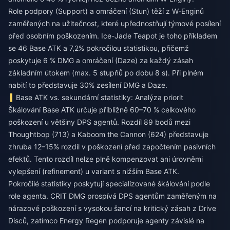
Role podpory (Support) a omráčení (Stun) těží z W-Enginů
zaměřených na užitečnost, které upřednostňují týmové posílení
před osobním poškozením. Ice-Jade Teapot je toho příkladem
se 46 Base ATK a 7,2% pokročilou statistikou, přičemž
poskytuje 6 % DMG a omráčení (Daze) za každý zásah
základním útokem (max. 5 stupňů po dobu 8 s). Při plném
nabití to představuje 30% zesílení DMG a Daze.
Base ATK vs. sekundární statistiky: Analýza priorit
Škálování Base ATK určuje přibližně 60–70 % celkového
poškození u většiny DPS agentů. Rozdíl 89 bodů mezi
Thoughtbop (713) a Kaboom the Cannon (624) představuje
zhruba 12–15% rozdíl v poškození před započtením pasivních
efektů. Tento rozdíl nelze plně kompenzovat ani úrovněmi
vylepšení (refinement) u variant s nižším Base ATK.
Pokročilé statistiky poskytují specializované škálování podle
role agenta. CRIT DMG prospívá DPS agentům zaměřeným na
nárazové poškození s vysokou šancí na kritický zásah z Drive
Disců, zatímco Energy Regen podporuje agenty závislé na