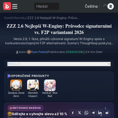
Hledat
Čeština
/
Domů
/
Novinky
/
ZZZ 2.6 Nejlepší W-Enginy: Průvodce signaturními vs. F2P variantami 2026
ZZZ 2.6 Nejlepší W-Enginy: Průvodce signaturními
vs. F2P variantami 2026
Verze 2.6, 1. fáze, přináší výkonné signaturní W-Enginy spolu s
konkurenceschopnými F2P alternativami. Sunna's Thoughtbop poskytuje
713 základního ATK s 60% regenerací energie a kumulativními bonusy k
fyzickému poškození, čímž překonává rozpočtové možnosti jako Weeping
Autor:
Ryan Patel
Publikováno:
2026/02/06
24 min čtení
Cradle a Kaboom the Cannon o 12–18 %. Tento průvodce analyzuje
nejlepší W-Enginy pro všechny role agentů, porovnává signaturní zbraně s
Obsah
dostupnými alternativami pomocí reálných statistik a poskytuje efektivní
priority vylepšování pro maximalizaci bojového výkonu v Shiyu Defense a
endgame obsahu.
DOPORUČENÉ PRODUKTY
Zenless Zone
Genshin
Honkai: Star
Zero
Impact
Rail
LIMITOVANÁ NABÍDKA
Sdílejte a vyhrajte slevu až 10 %