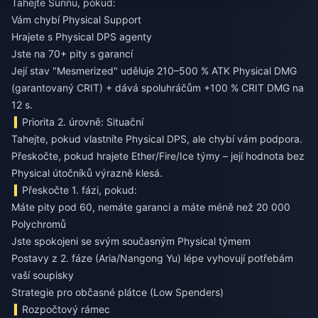
Tahejte Sunnu, pokud:
Vám chybí Physical Support
Hrajete s Physical DPS agenty
Jste na 70+ pity s garancí
Její stav "Mesmerized" uděluje 210–500 % ATK Physical DMG
(garantovaný CRIT) + dává spoluhráčům +100 % CRIT DMG na
12 s.
Priorita 2. úrovně: Situační
Tahejte, pokud vlastníte Physical DPS, ale chybí vám podpora.
Přeskočte, pokud hrajete Ether/Fire/Ice týmy – její hodnota bez
Physical útočníků výrazně klesá.
Přeskočte 1. fázi, pokud:
Máte pity pod 60, nemáte garanci a máte méně než 20 000
Polychromů
Jste spokojeni se svým současným Physical týmem
Postavy z 2. fáze (Aria/Nangong Yu) lépe vyhovují potřebám
vaší soupisky
Strategie pro občasné plátce (Low Spenders)
Rozpočtový rámec