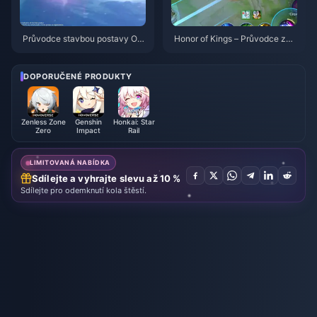
Průvodce stavbou postavy Od
Honor of Kings – Průvodce za
ette: Nejlepší zbraně, artefakty
postavu Daji: 10 nejlepších trik
a týmy | srpen 2026
ů | Srpen 2026
DOPORUČENÉ PRODUKTY
Zenless Zone
Genshin
Honkai: Star
Zero
Impact
Rail
LIMITOVANÁ NABÍDKA
Sdílejte a vyhrajte slevu až 10 %
Sdílejte pro odemknutí kola štěstí.