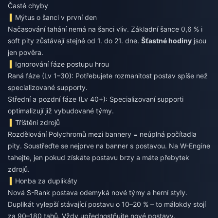
Časté chyby
Mýtus o šanci v první den
Načasování tahání nemá na šanci vliv. Základní šance 0,6 % i
soft pity zůstávají stejné od 1. do 21. dne.
Šťastné hodiny
jsou
jen pověra.
Ignorování fáze postupu hrou
Raná fáze (Lv 1–30): Potřebujete rozmanitost postav spíše než
specializované supporty.
Střední a pozdní fáze (Lv 40+): Specializovaní supporti
optimalizují již vybudované týmy.
Tříštění zdrojů
Rozdělování Polychromů mezi bannery = neúplná počítadla
pity. Soustřeďte se nejprve na banner s postavou. Na W-Engine
tahejte, jen pokud získáte postavu brzy a máte přebytek
zdrojů.
Honba za duplikáty
Nová S-Rank postava odemyká nové týmy a herní styly.
Duplikát vylepší stávající postavu o 10–20 % – to málokdy stojí
za 90–180 tahů. Vždy upřednostňujte nové postavy.