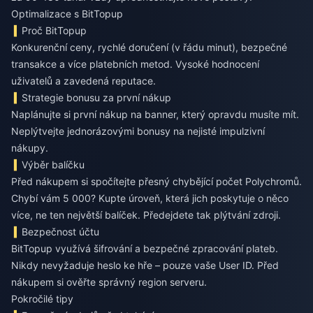
Optimalizace s BitTopup
Proč BitTopup
Konkurenční ceny, rychlé doručení (v řádu minut), bezpečné
transakce a více platebních metod. Vysoké hodnocení
uživatelů a zavedená reputace.
Strategie bonusu za první nákup
Naplánujte si první nákup na banner, který opravdu musíte mít.
Neplýtvejte jednorázovými bonusy na nejisté impulzivní
nákupy.
Výběr balíčku
Před nákupem si spočítejte přesný chybějící počet Polychromů.
Chybí vám 5 000? Kupte úroveň, která jich poskytuje o něco
více, ne ten největší balíček. Předejdete tak plýtvání zdroji.
Bezpečnost účtu
BitTopup využívá šifrování a bezpečné zpracování plateb.
Nikdy nevyžaduje heslo ke hře – pouze vaše User ID. Před
nákupem si ověřte správný region serveru.
Pokročilé tipy