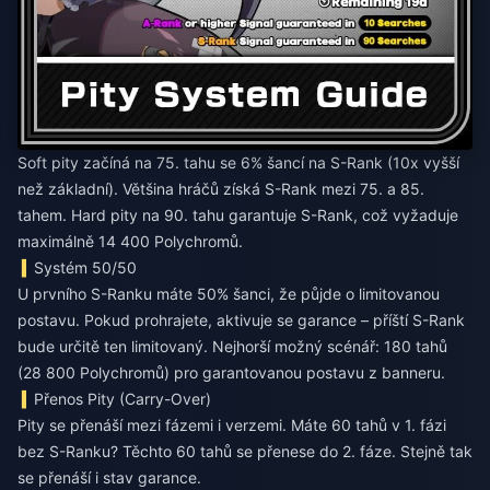
Soft pity začíná na 75. tahu se 6% šancí na S-Rank (10x vyšší
než základní). Většina hráčů získá S-Rank mezi 75. a 85.
tahem. Hard pity na 90. tahu garantuje S-Rank, což vyžaduje
maximálně 14 400 Polychromů.
Systém 50/50
U prvního S-Ranku máte 50% šanci, že půjde o limitovanou
postavu. Pokud prohrajete, aktivuje se garance – příští S-Rank
bude určitě ten limitovaný. Nejhorší možný scénář: 180 tahů
(28 800 Polychromů) pro garantovanou postavu z banneru.
Přenos Pity (Carry-Over)
Pity se přenáší mezi fázemi i verzemi. Máte 60 tahů v 1. fázi
bez S-Ranku? Těchto 60 tahů se přenese do 2. fáze. Stejně tak
se přenáší i stav garance.