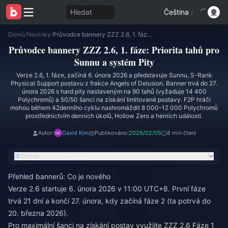
Hledat
Čeština
/
Domů
/
Novinky
/
Průvodce bannery ZZZ 2.6, 1. fáze: Priorita tahů pro Sunnu a systém Pity
Průvodce bannery ZZZ 2.6, 1. fáze: Priorita tahů pro
Sunnu a systém Pity
Verze 2.6, 1. fáze, začíná 6. února 2026 a představuje Sunnu, S-Rank
Physical Support postavu z frakce Angels of Delusion. Banner trvá do 27.
února 2026 s hard pity nastaveným na 90 tahů (vyžaduje 14 400
Polychromů) a 50/50 šancí na získání limitované postavy. F2P hráči
mohou během 42denního cyklu nashromáždit 8 000–12 000 Polychromů
prostřednictvím denních úkolů, Hollow Zero a herních událostí.
Autor:
David Kim
Publikováno:
2026/02/05
8 min čtení
Obsah
Přehled bannerů: Co je nového
Verze 2.6 startuje 6. února 2026 v 11:00 UTC+8. První fáze
trvá 21 dní a končí 27. února, kdy začíná fáze 2 (ta potrvá do
20. března 2026).
Pro maximální šanci na získání postav využijte
ZZZ 2.6 Fáze 1