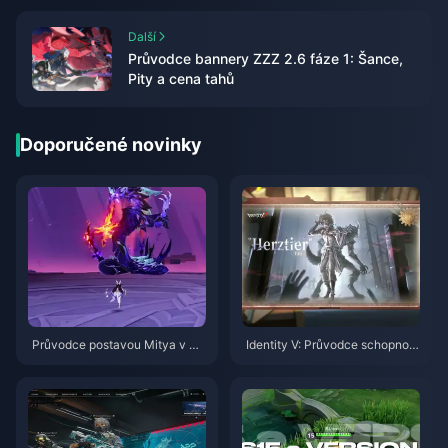
Další
Průvodce bannery ZZZ 2.6 fáze 1: Šance,
Pity a cena tahů
Doporučené novinky
Průvodce postavou Mitya v Ge
Identity V: Průvodce schopnost
nshin Impact | Srpen 2026
mi postavy Herztier Emil | Srpe
n 2026