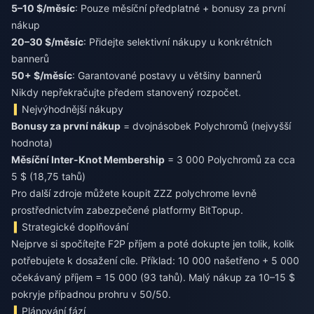
5–10 $/měsíc
: Pouze měsíční předplatné + bonusy za první
nákup
20–30 $/měsíc
: Přidejte selektivní nákupy u konkrétních
bannerů
50+ $/měsíc
: Garantované postavy u většiny bannerů
Nikdy nepřekračujte předem stanovený rozpočet.
Nejvýhodnější nákupy
Bonusy za první nákup
= dvojnásobek Polychromů (nejvyšší
Měsíční Inter-Knot Membership
= 3 000 Polychromů za cca
5 $ (18,75 tahů)
Pro další zdroje můžete
koupit ZZZ polychrome levně
prostřednictvím zabezpečené platformy BitTopup.
Strategické doplňování
Nejprve si spočítejte F2P příjem a poté dokupte jen tolik, kolik
potřebujete k dosažení cíle. Příklad: 10 000 našetřeno + 5 000
očekávaný příjem = 15 000 (93 tahů). Malý nákup za 10–15 $
pokryje případnou prohru v 50/50.
Plánování fází