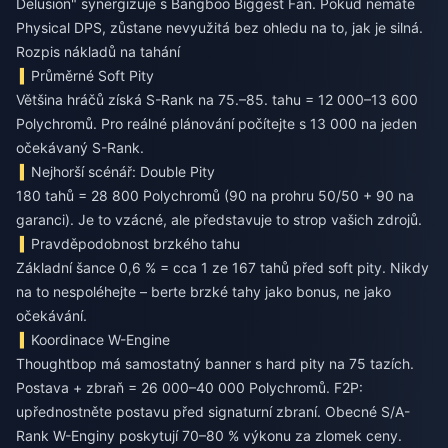
Delusion" synergizuje s Bangboo Biggest Fan. Pokud nemáte
Physical DPS, zůstane nevyužitá bez ohledu na to, jak je silná.
Rozpis nákladů na tahání
Průměrné Soft Pity
Většina hráčů získá S-Rank na 75.–85. tahu = 12 000–13 600
Polychromů. Pro reálné plánování počítejte s 13 000 na jeden
očekávaný S-Rank.
Nejhorší scénář: Double Pity
180 tahů = 28 800 Polychromů (90 na prohru 50/50 + 90 na
garanci). Je to vzácné, ale představuje to strop vašich zdrojů.
Pravděpodobnost brzkého tahu
Základní šance 0,6 % = cca 1 ze 167 tahů před soft pity. Nikdy
na to nespoléhejte – berte brzké tahy jako bonus, ne jako
očekávání.
Koordinace W-Engine
Thoughtbop má samostatný banner s hard pity na 75 tazích.
Postava + zbraň = 26 000–40 000 Polychromů. F2P:
upřednostněte postavu před signaturní zbraní. Obecné S/A-
Rank W-Enginy poskytují 70–80 % výkonu za zlomek ceny.