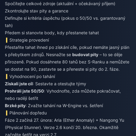
Spočítejte celkové zdroje (aktuální + očekávaný příjem)
Zkontrolujte stav pity a garance
Definujte si kritéria úspěchu (pokus o 50/50 vs. garantovaný
tah)
Předem si stanovte body, kdy přestanete tahat
Strategie provedení
Přestaňte tahat ihned po získání cíle, pokud nemáte jasný plán
s přebytkem zdrojů. Nesnažte se
budovat pity
– to se děje
přirozeně. Pokud dosáhnete 80 tahů bez S-Ranku a nemůžete
se dostat na 90, zastavte se a přeneste si pity do 2. fáze.
Vyhodnocení po tahání
Získali jste cíl
: Sestavte a otestujte týmy
Prohráli jste 50/50
: Vyhodnoťte, zda můžete pokračovat,
nebo raději šetřit
Brzké pity
: Zvažte tahání na W-Engine vs. šetření
Plánování dopředu
Fáze 2 začíná 27. února: Aria (Ether Anomaly) + Nangong Yu
(Physical Stunner). Verze 2.6 končí 20. března. Okamžitě
začněte šetřit na verzi 2.7.