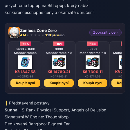
polychrome top up
na BitTopup, který nabízí
konkurenceschopné ceny a okamžité doručení.
Zenless Zone Zero
Zobrazit více ›
4.14
538 prodáno
-16%
-16%
-16%
-16%
6480 + 1600
8080
8080
808
Monochromes
Monochrome * 8
Monochrome * 4
Monochrom
Kč 1847.58
Kč 14780.21
Kč 7390.11
Kč 369
Kč 2192.89
Kč 17543.21
Kč 8771.59
Kč 4385
Koupit nyní
Koupit nyní
Koupit nyní
Koupit 
Představené postavy
Sunna
– S-Rank Physical Support, Angels of Delusion
Signaturní W-Engine: Thoughtbop
Dedikovaný Bangboo: Biggest Fan