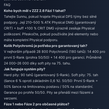
FAQ
Koho bych měl v ZZZ 2.6 Fázi 1 tahat?
Tahejte Sunnu, pokud hrajete Physical DPS týmy bez silné
podpory. Její 210–500 % ATK Physical DMG (garantovaný
CRIT) + buff +100 % CRIT DMG výrazně zesiluje Physical
poškození. Přeskočte, pokud používáte jiné elementy nebo
máte kompletní Physical podporu.
Kolik Polychromů je potřeba pro garantovaný tah?
V nejhorším případě 28 800 Polychromů (180 tahů): 14 400 pro
první S-Rank (prohra 50/50) + 14 400 pro garanci. Průměrně
24 000–26 000 díky soft pity na 75. tahu.
Jak funguje systém pity?
Hard pity: 90 tahů (garantovaný S-Rank). Soft pity: 75. tah
(šance 6 % oproti základním 0,6 %). 50/50: První S-Rank =
50% šance na limitovanou postavu / 50% na standardní.
Garance po prohře 50/50. Pity se přenáší mezi fázemi a
verzemi.
Fáze 1 nebo Fáze 2 pro občasné plátce?