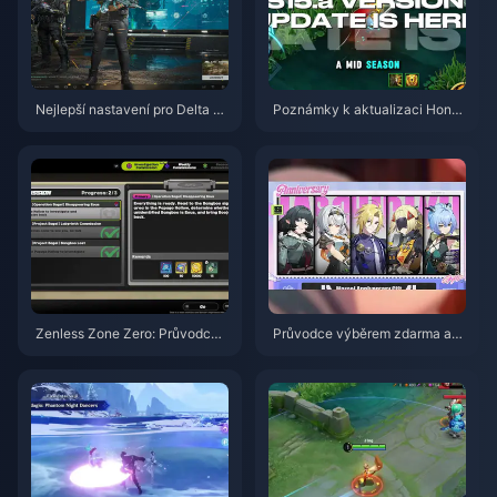
Nejlepší nastavení pro Delta Fo
Poznámky k aktualizaci Honor
rce | Srpen 2026
of Kings S15.a | Srpen 2026
Zenless Zone Zero: Průvodce
Průvodce výběrem zdarma ag
akcí Operace Bagel | srpen 20
enta ve hře ZZZ 3.1 | Srpen 20
26
26