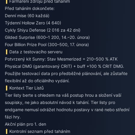
Farmaření zdrojů před taháním
Před taháním dokončete:
Denní mise (60 každá)
Týdenní Hollow Zero (4 640)
Cykly Shiyu Defense (2 016 za 42 dní)
Gilded Surprise (600–1 200, 14.–20. února)
Four Billion Prize Pool (300–500, 17. února)
Data z testovacího serveru
Potvrzený kit Sunny: Stav Mesmerized = 210–500 % ATK
Physical DMG (garantovaný CRIT) + buff +100 % CRIT DMG.
Použijte testovací data pro předběžné plánování, ale zůstaňte
flexibilní až do oficiálního vydání.
Kontext Tier Listů
Tier listy berte s ohledem na váš postup hrou a složení vaší
soupisky, ne jako absolutní návod k tahání. Tier listy pro
endgame nemusí odrážet hodnotu postavy v rané nebo střední
fázi hry.
Akční plán pro 1. den
Kontrolní seznam před taháním