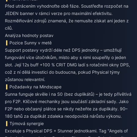
Před utrácením vyhodnoťte obě fáze. Soustřeďte rozpočet na
JEDEN banner v rámci verze pro maximální efektivitu.
Rozmělňování zdrojů znamená, že nemusíte získat ani jeden z
cílů.
Analýza hodnoty postav
Pozice Sunny v metě
Support postavy vydrží déle než DPS jednotky – umožňují
fungování více útočníkům, místo aby s nimi soupeřily o jeden
slot. Její 12s buff +100 % CRIT DMG ladí s rotačními okny DPS,
což z ní dělá investici do budoucna, pokud Physical týmy
zůstanou relevantní.
Požadavky na Mindscape
Sunna funguje skvěle i na S0 (bez duplikátů) – je tedy přívětivá
pro F2P. Klíčové mechaniky jsou součástí základní sady. Jako
F2P nebo občasný plátce se nikdy nežeňte za duplikáty. 90–
180 tahů za duplikát zdaleka neodpovídá nárůstu výkonu.
Týmová synergie
Exceluje s Physical DPS + Stunner jednotkami. Tag "Angels of