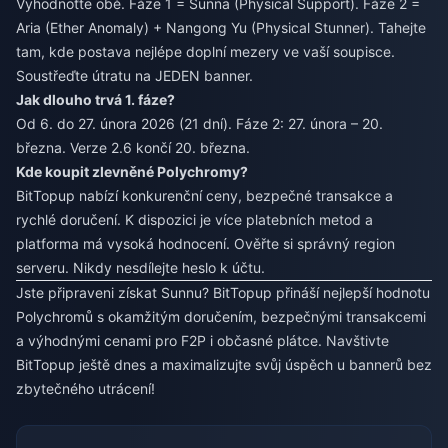
Vyhodnoťte obě. Fáze 1 = Sunna (Physical Support). Fáze 2 =
Aria (Ether Anomaly) + Nangong Yu (Physical Stunner). Tahejte
tam, kde postava nejlépe doplní mezery ve vaší soupisce.
Soustřeďte útratu na JEDEN banner.
Jak dlouho trvá 1. fáze?
Od 6. do 27. února 2026 (21 dní). Fáze 2: 27. února – 20.
března. Verze 2.6 končí 20. března.
Kde koupit zlevněné Polychromy?
BitTopup nabízí konkurenční ceny, bezpečné transakce a
rychlé doručení. K dispozici je více platebních metod a
platforma má vysoká hodnocení. Ověřte si správný region
serveru. Nikdy nesdílejte heslo k účtu.
Jste připraveni získat Sunnu? BitTopup přináší nejlepší hodnotu
Polychromů s okamžitým doručením, bezpečnými transakcemi
a výhodnými cenami pro F2P i občasné plátce. Navštivte
BitTopup ještě dnes a maximalizujte svůj úspěch u bannerů bez
zbytečného utrácení!