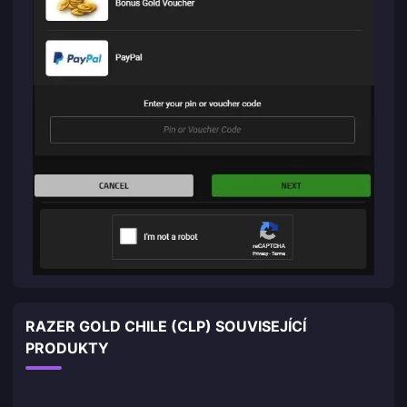
RAZER GOLD CHILE (CLP) SOUVISEJÍCÍ
PRODUKTY