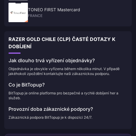
TONEO FIRST Mastercard
FRANCE
RAZER GOLD CHILE (CLP) ČASTÉ DOTAZY K
DOBÍJENÍ
Jak dlouho trvá vyřízení objednávky?
Objednávka je obvykle vyřízena během několika minut. V případě
jakéhokoli zpoždění kontaktujte naši zákaznickou podporu.
Co je BitTopup?
BitTopup je online platforma pro bezpečné a rychlé dobíjení her a
služeb.
Provozní doba zákaznické podpory?
Zákaznická podpora BitTopup je k dispozici 24/7.