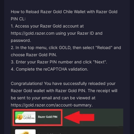
How to Reload Razer Gold Chile Wallet with Razer Gold
PIN CL:
1. Access your Razer Gold account at
https://gold.razer.com
using your Razer ID and
password.
2. In the top menu, click GOLD, then select "Reload" and
choose Razer Gold PIN.
3. Enter your Razer PIN number and click "Next".
4. Complete the reCAPTCHA validation.
Congratulations! You have successfully reloaded your
Razer Gold wallet with Razer Gold PIN. The receipt will
be sent to your email and can be viewed at
https://gold.razer.com/account-summary
.