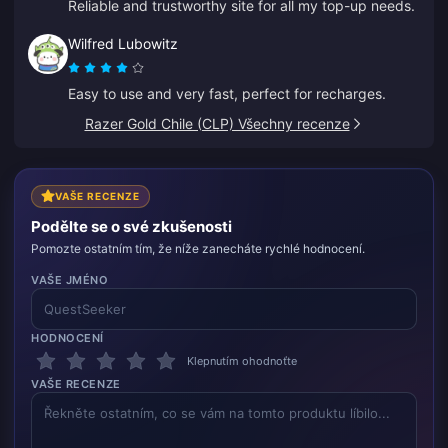
Reliable and trustworthy site for all my top-up needs.
Wilfred Lubowitz
Easy to use and very fast, perfect for recharges.
Razer Gold Chile (CLP) Všechny recenze
VAŠE RECENZE
Podělte se o své zkušenosti
Pomozte ostatním tím, že níže zanecháte rychlé hodnocení.
VAŠE JMÉNO
HODNOCENÍ
Klepnutím ohodnoťte
VAŠE RECENZE