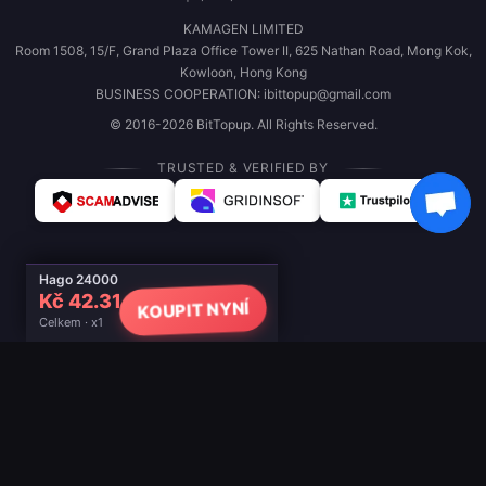
KAMAGEN LIMITED
Room 1508, 15/F, Grand Plaza Office Tower II, 625 Nathan Road, Mong Kok,
Kowloon, Hong Kong
BUSINESS COOPERATION: ibittopup@gmail.com
© 2016-2026 BitTopup. All Rights Reserved.
TRUSTED & VERIFIED BY
Hago 24000
Kč 42.31
KOUPIT NYNÍ
Celkem · x1