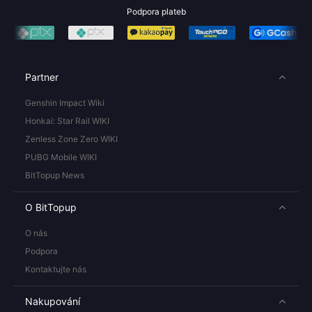
Podpora plateb
Partner
Genshin Impact Wiki
Honkai: Star Rail WIKI
Zenless Zone Zero WIKI
PUBG Mobile WIKI
BitTopup News
O BitTopup
O nás
Podpora
Kontaktujte nás
Nakupování