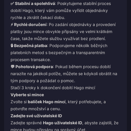
✅ Stabilní a spolehlivá
: Poskytujeme stabilní proces
dobití Hago, který vám pomůže vyřídit objednávky
rychle a zkrátit čekací dobu.
⚡ Rychlé doručení
: Po zadání objednávky a provedení
platby jsou mince obvykle připsány ve velmi krátkém
čase, takže můžete službu využívat bez prodlení.
🔒 Bezpečná platba
: Podporujeme několik běžných
platebních metod s bezpečným a transparentním
procesem transakce.
💬 Pohotová podpora
: Pokud během procesu dobití
narazíte na jakékoli potíže, můžete se kdykoli obrátit na
tým podpory a požádat o pomoc.
Stačí 3 kroky k dokončení dobití Hago mincí
Vyberte si mince
Zvolte si
balíček Hago mincí
, který potřebujete, a
potvrďte množství a cenu.
Zadejte své uživatelské ID
Zadejte správné
Hago uživatelské ID
, abyste zajistili, že
mince budou připsány na správný účet.