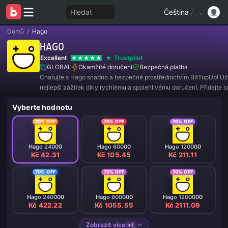
Hledat
Čeština
/
Domů
/
Hago
HAGO
Excellent
Trustpilot
GLOBAL
Okamžité doručení
Bezpečná platba
Chatujte s Hago snadno a bezpečně prostřednictvím BitTopUp! Užij
nejlepší zážitek díky rychlému a spolehlivému doručení. Přidejte 
nyní a získejte exkluzivní nabídky a úžasné slevy! ✨
Vyberte hodnotu
70% OFF
70% OFF
70% OFF
Hago 24000
Hago 60000
Hago 120000
Kč 42.31
Kč 105.45
Kč 211.11
70% OFF
70% OFF
70% OFF
Hago 240000
Hago 600000
Hago 1200000
Kč 422.22
Kč 1055.55
Kč 2111.09
Zobrazit více
+1