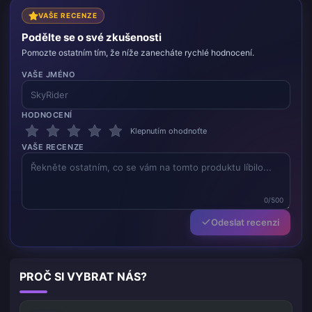
VAŠE RECENZE
Podělte se o své zkušenosti
Pomozte ostatním tím, že níže zanecháte rychlé hodnocení.
VAŠE JMÉNO
HODNOCENÍ
Klepnutím ohodnoťte
VAŠE RECENZE
0/500
Odeslat recenzi
PROČ SI VYBRAT NÁS?