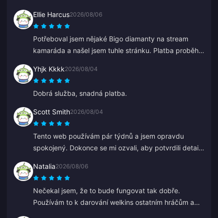
Ellie Harcus
2026/08/06
Potřeboval jsem nějaké Bigo diamanty na stream
kamaráda a našel jsem tuhle stránku. Platba proběhla
hladce a diamanty se hned objevily.
Yhjk Kkkk
2026/08/04
Dobrá služba, snadná platba.
Scott Smith
2026/08/04
Tento web používám pár týdnů a jsem opravdu
spokojený. Dokonce se mi ozvali, aby potvrdili detail
mé objednávky, kontaktování bylo snadné a
Natalia
2026/08/06
pracovník podpory byl milý a ochotný.
Nečekal jsem, že to bude fungovat tak dobře.
Používám to k darování welkins ostatním hráčům a
výsledek se mi moc líbí. Zákaznický servis je také