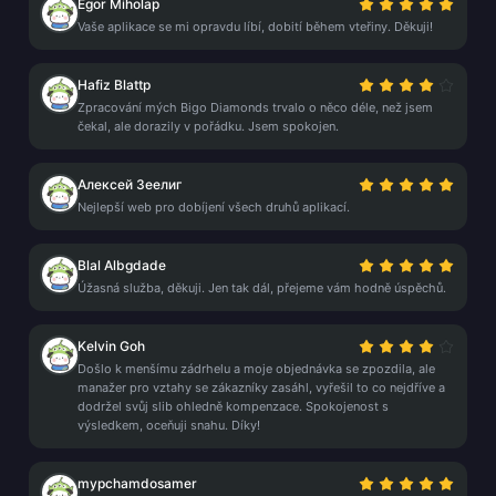
Egor Miholap
Vaše aplikace se mi opravdu líbí, dobití během vteřiny. Děkuji!
Hafiz Blattp
Zpracování mých Bigo Diamonds trvalo o něco déle, než jsem
čekal, ale dorazily v pořádku. Jsem spokojen.
Алексей Зеелиг
Nejlepší web pro dobíjení všech druhů aplikací.
Blal Albgdade
Úžasná služba, děkuji. Jen tak dál, přejeme vám hodně úspěchů.
Kelvin Goh
Došlo k menšímu zádrhelu a moje objednávka se zpozdila, ale
manažer pro vztahy se zákazníky zasáhl, vyřešil to co nejdříve a
dodržel svůj slib ohledně kompenzace. Spokojenost s
výsledkem, oceňuji snahu. Díky!
mypchamdosamer