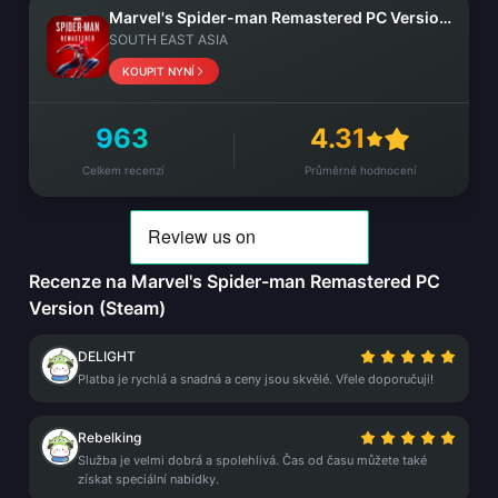
Marvel's Spider-man Remastered PC Version (Steam)
SOUTH EAST ASIA
KOUPIT NYNÍ
963
4.31
Celkem recenzí
Průměrné hodnocení
Recenze na Marvel's Spider-man Remastered PC
Version (Steam)
DELIGHT
Platba je rychlá a snadná a ceny jsou skvělé. Vřele doporučuji!
Rebelking
Služba je velmi dobrá a spolehlivá. Čas od času můžete také
získat speciální nabídky.