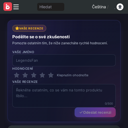
Hledat
Čeština
/
VAŠE RECENZE
Podělte se o své zkušenosti
Pomozte ostatním tím, že níže zanecháte rychlé hodnocení.
VAŠE JMÉNO
HODNOCENÍ
Klepnutím ohodnoťte
VAŠE RECENZE
0/500
Odeslat recenzi