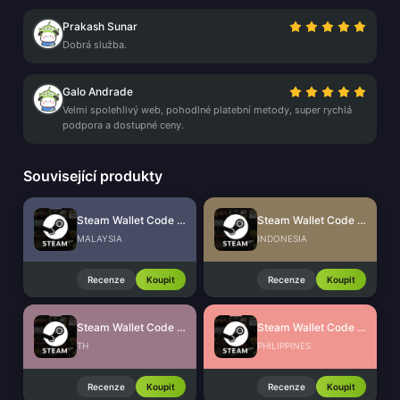
Prakash Sunar
Dobrá služba.
Galo Andrade
Velmi spolehlivý web, pohodlné platební metody, super rychlá
podpora a dostupné ceny.
Související produkty
Steam Wallet Code (MYR)
Steam Wallet Code (IDR)
MALAYSIA
INDONESIA
Recenze
Koupit
Recenze
Koupit
Steam Wallet Code (THB)
Steam Wallet Code (PHP)
TH
PHILIPPINES
Recenze
Koupit
Recenze
Koupit