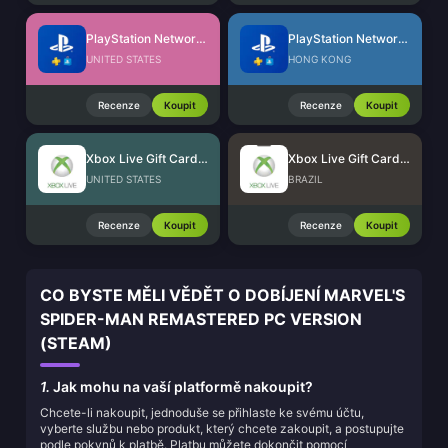
PlayStation Network Card (US)
PlayStation Network Card (HK)
UNITED STATES
HONG KONG
Recenze
Koupit
Recenze
Koupit
Xbox Live Gift Card (US)
Xbox Live Gift Card (BR)
UNITED STATES
BRAZIL
Recenze
Koupit
Recenze
Koupit
CO BYSTE MĚLI VĚDĚT O DOBÍJENÍ MARVEL'S
SPIDER-MAN REMASTERED PC VERSION
(STEAM)
1.
Jak mohu na vaší platformě nakoupit?
Chcete-li nakoupit, jednoduše se přihlaste ke svému účtu,
vyberte službu nebo produkt, který chcete zakoupit, a postupujte
podle pokynů k platbě. Platbu můžete dokončit pomocí