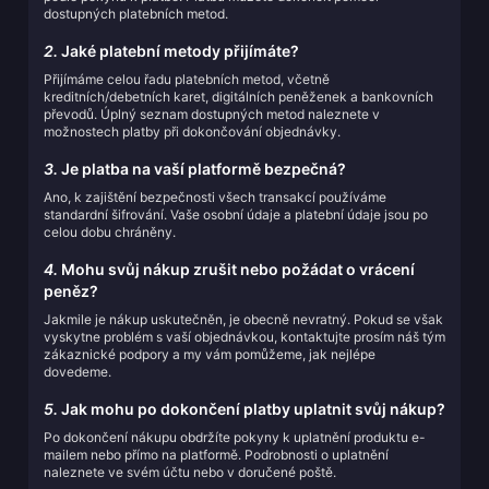
dostupných platebních metod.
2.
Jaké platební metody přijímáte?
Přijímáme celou řadu platebních metod, včetně
kreditních/debetních karet, digitálních peněženek a bankovních
převodů. Úplný seznam dostupných metod naleznete v
možnostech platby při dokončování objednávky.
3.
Je platba na vaší platformě bezpečná?
Ano, k zajištění bezpečnosti všech transakcí používáme
standardní šifrování. Vaše osobní údaje a platební údaje jsou po
celou dobu chráněny.
4.
Mohu svůj nákup zrušit nebo požádat o vrácení
peněz?
Jakmile je nákup uskutečněn, je obecně nevratný. Pokud se však
vyskytne problém s vaší objednávkou, kontaktujte prosím náš tým
zákaznické podpory a my vám pomůžeme, jak nejlépe
dovedeme.
5.
Jak mohu po dokončení platby uplatnit svůj nákup?
Po dokončení nákupu obdržíte pokyny k uplatnění produktu e-
mailem nebo přímo na platformě. Podrobnosti o uplatnění
naleznete ve svém účtu nebo v doručené poště.