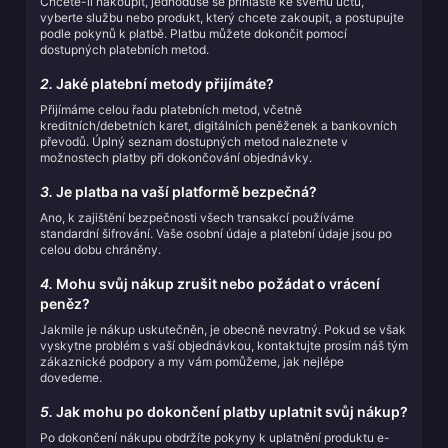
Chcete-li nakoupit, jednoduše se přihlaste ke svému účtu,
vyberte službu nebo produkt, který chcete zakoupit, a postupujte
podle pokynů k platbě. Platbu můžete dokončit pomocí
dostupných platebních metod.
2.
Jaké platební metody přijímáte?
Přijímáme celou řadu platebních metod, včetně
kreditních/debetních karet, digitálních peněženek a bankovních
převodů. Úplný seznam dostupných metod naleznete v
možnostech platby při dokončování objednávky.
3.
Je platba na vaší platformě bezpečná?
Ano, k zajištění bezpečnosti všech transakcí používáme
standardní šifrování. Vaše osobní údaje a platební údaje jsou po
celou dobu chráněny.
4.
Mohu svůj nákup zrušit nebo požádat o vrácení
peněz?
Jakmile je nákup uskutečněn, je obecně nevratný. Pokud se však
vyskytne problém s vaší objednávkou, kontaktujte prosím náš tým
zákaznické podpory a my vám pomůžeme, jak nejlépe
dovedeme.
5.
Jak mohu po dokončení platby uplatnit svůj nákup?
Po dokončení nákupu obdržíte pokyny k uplatnění produktu e-