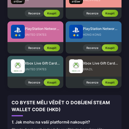
TH
PHILIPPINES
Recenze
Koupit
Recenze
Koupit
PlayStation Network Card (US)
PlayStation Network Card (HK)
UNITED STATES
HONG KONG
Recenze
Koupit
Recenze
Koupit
Xbox Live Gift Card (US)
Xbox Live Gift Card (BR)
UNITED STATES
BRAZIL
Recenze
Koupit
Recenze
Koupit
CO BYSTE MĚLI VĚDĚT O DOBÍJENÍ STEAM
WALLET CODE (HKD)
1.
Jak mohu na vaší platformě nakoupit?