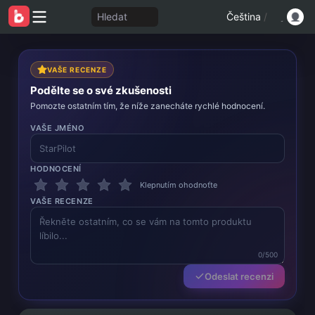
Hledat
Čeština
/
VAŠE RECENZE
Podělte se o své zkušenosti
Pomozte ostatním tím, že níže zanecháte rychlé hodnocení.
VAŠE JMÉNO
HODNOCENÍ
Klepnutím ohodnoťte
VAŠE RECENZE
0/500
Odeslat recenzi