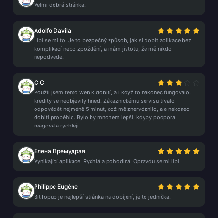
Velmi dobrá stránka.
Adolfo Davila
Líbí se mi to. Je to bezpečný způsob, jak si dobít aplikace bez
komplikací nebo zpoždění, a mám jistotu, že mě nikdo
nepodvede.
C C
Použil jsem tento web k dobití, a i když to nakonec fungovalo,
kredity se neobjevily hned. Zákaznickému servisu trvalo
odpovědět nejméně 5 minut, což mě znervóznilo, ale nakonec
dobití proběhlo. Bylo by mnohem lepší, kdyby podpora
reagovala rychleji.
Елена Премудрая
Vynikající aplikace. Rychlá a pohodlná. Opravdu se mi líbí.
Philippe Eugène
BitTopup je nejlepší stránka na dobíjení, je to jednička.