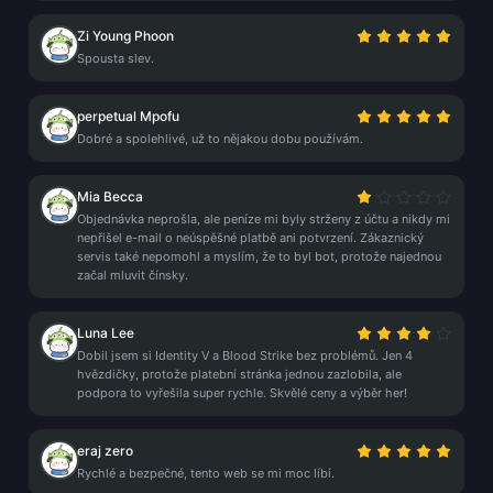
Zi Young Phoon
Spousta slev.
perpetual Mpofu
Dobré a spolehlivé, už to nějakou dobu používám.
Mia Becca
Objednávka neprošla, ale peníze mi byly strženy z účtu a nikdy mi
nepřišel e-mail o neúspěšné platbě ani potvrzení. Zákaznický
servis také nepomohl a myslím, že to byl bot, protože najednou
začal mluvit čínsky.
Luna Lee
Dobil jsem si Identity V a Blood Strike bez problémů. Jen 4
hvězdičky, protože platební stránka jednou zazlobila, ale
podpora to vyřešila super rychle. Skvělé ceny a výběr her!
eraj zero
Rychlé a bezpečné, tento web se mi moc líbí.