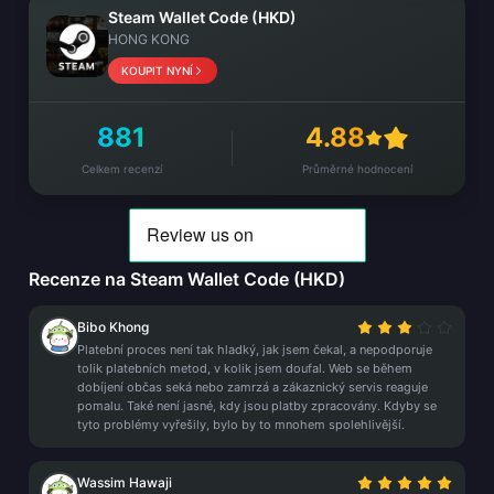
Steam Wallet Code (HKD)
HONG KONG
KOUPIT NYNÍ
881
4.88
Celkem recenzí
Průměrné hodnocení
Recenze na Steam Wallet Code (HKD)
Bibo Khong
Platební proces není tak hladký, jak jsem čekal, a nepodporuje
tolik platebních metod, v kolik jsem doufal. Web se během
dobíjení občas seká nebo zamrzá a zákaznický servis reaguje
pomalu. Také není jasné, kdy jsou platby zpracovány. Kdyby se
tyto problémy vyřešily, bylo by to mnohem spolehlivější.
Wassim Hawaji