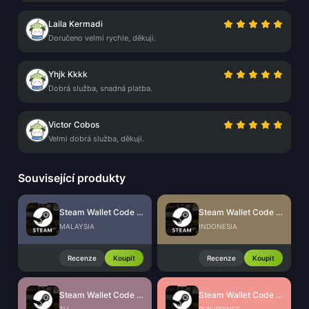
Laila Kermadi
Doručeno velmi rychle, děkuji.
Yhjk Kkkk
Dobrá služba, snadná platba.
Victor Cobos
Velmi dobrá služba, děkuji.
Související produkty
Steam Wallet Code (MYR)
Steam Wallet Code (IDR)
MALAYSIA
INDONESIA
Recenze
Koupit
Recenze
Koupit
Steam Wallet Code (THB)
Steam Wallet Code (PHP)