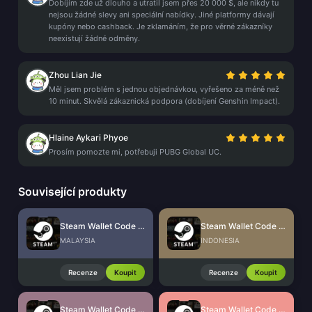
Dobíjím zde už dlouho a utratil jsem přes 20 000 $, ale nikdy tu
nejsou žádné slevy ani speciální nabídky. Jiné platformy dávají
kupóny nebo cashback. Je zklamáním, že pro věrné zákazníky
neexistují žádné odměny.
Zhou Lian Jie
Měl jsem problém s jednou objednávkou, vyřešeno za méně než
10 minut. Skvělá zákaznická podpora (dobíjení Genshin Impact).
Hlaine Aykari Phyoe
Prosím pomozte mi, potřebuji PUBG Global UC.
Související produkty
Steam Wallet Code (MYR)
Steam Wallet Code (IDR)
MALAYSIA
INDONESIA
Recenze
Koupit
Recenze
Koupit
Steam Wallet Code (THB)
Steam Wallet Code (PHP)