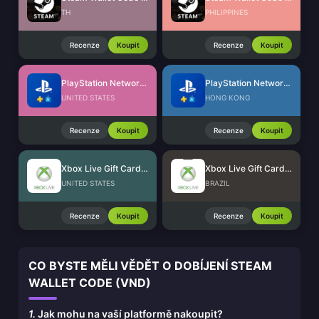
TH
PHILIPPINES
Recenze
Koupit
Recenze
Koupit
PlayStation Network Card (US)
PlayStation Network Card (HK)
UNITED STATES
HONG KONG
Recenze
Koupit
Recenze
Koupit
Xbox Live Gift Card (US)
Xbox Live Gift Card (BR)
UNITED STATES
BRAZIL
Recenze
Koupit
Recenze
Koupit
CO BYSTE MĚLI VĚDĚT O DOBÍJENÍ STEAM
WALLET CODE (VND)
1.
Jak mohu na vaší platformě nakoupit?