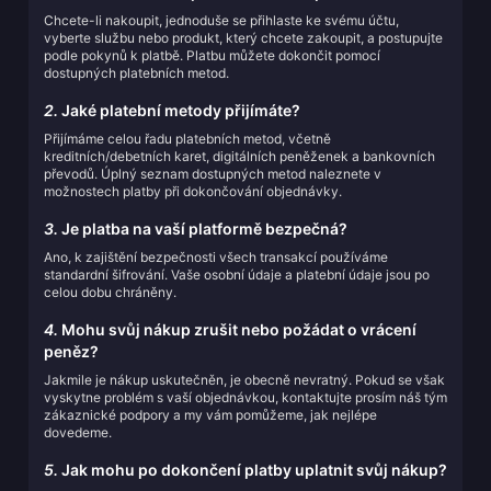
Chcete-li nakoupit, jednoduše se přihlaste ke svému účtu,
vyberte službu nebo produkt, který chcete zakoupit, a postupujte
podle pokynů k platbě. Platbu můžete dokončit pomocí
dostupných platebních metod.
2.
Jaké platební metody přijímáte?
Přijímáme celou řadu platebních metod, včetně
kreditních/debetních karet, digitálních peněženek a bankovních
převodů. Úplný seznam dostupných metod naleznete v
možnostech platby při dokončování objednávky.
3.
Je platba na vaší platformě bezpečná?
Ano, k zajištění bezpečnosti všech transakcí používáme
standardní šifrování. Vaše osobní údaje a platební údaje jsou po
celou dobu chráněny.
4.
Mohu svůj nákup zrušit nebo požádat o vrácení
peněz?
Jakmile je nákup uskutečněn, je obecně nevratný. Pokud se však
vyskytne problém s vaší objednávkou, kontaktujte prosím náš tým
zákaznické podpory a my vám pomůžeme, jak nejlépe
dovedeme.
5.
Jak mohu po dokončení platby uplatnit svůj nákup?