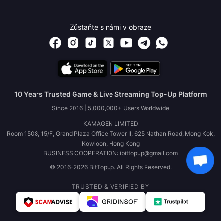
Zůstaňte s námi v obraze
10 Years Trusted Game & Live Streaming Top-Up Platform
Since 2016 | 5,000,000+ Users Worldwide
KAMAGEN LIMITED
Room 1508, 15/F, Grand Plaza Office Tower II, 625 Nathan Road, Mong Kok,
Kowloon, Hong Kong
BUSINESS COOPERATION: ibittopup@gmail.com
© 2016-2026 BitTopup. All Rights Reserved.
TRUSTED & VERIFIED BY