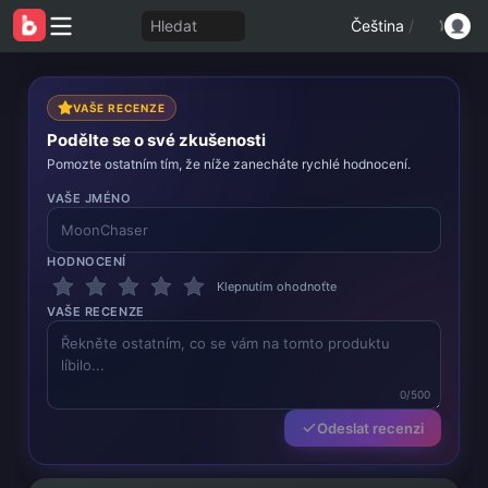
Hledat
Čeština
/
VAŠE RECENZE
Podělte se o své zkušenosti
Pomozte ostatním tím, že níže zanecháte rychlé hodnocení.
VAŠE JMÉNO
HODNOCENÍ
Klepnutím ohodnoťte
VAŠE RECENZE
0/500
Odeslat recenzi