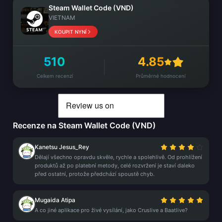
Steam Wallet Code (VND)
VIETNAM
KOUPIT NYNÍ
510
4.85
Celkem recenzí
Průměrné hodnocení
Recenze na Steam Wallet Code (VND)
Kanetsu Jesus_Rey
Dělají všechno opravdu skvěle, rychle a spolehlivě. Od prohlížení
produktů až po platební metody, celé rozvržení je staví daleko
před ostatní, protože předchází spoustě chyb.
Mugaida Atipa
A co jiné aplikace pro živé vysílání, jako Cruslive a Baatlive?