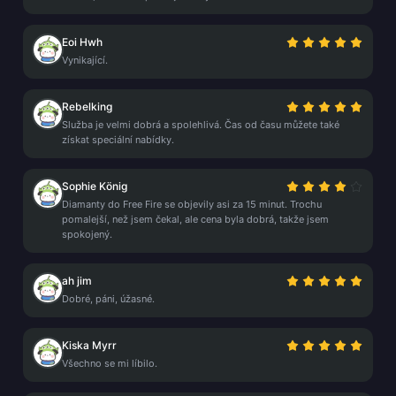
Eoi Hwh
Vynikající.
Rebelking
Služba je velmi dobrá a spolehlivá. Čas od času můžete také
získat speciální nabídky.
Sophie König
Diamanty do Free Fire se objevily asi za 15 minut. Trochu
pomalejší, než jsem čekal, ale cena byla dobrá, takže jsem
spokojený.
ah jim
Dobré, páni, úžasné.
Kiska Myrr
Všechno se mi líbilo.