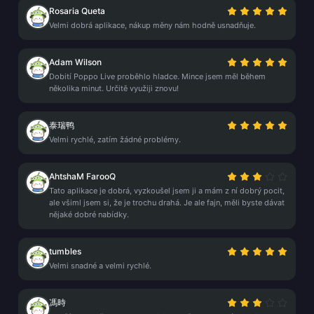
Rosaria Queta
Velmi dobrá aplikace, nákup měny nám hodně usnadňuje.
Adam Wilson
Dobití Poppo Live proběhlo hladce. Mince jsem měl během
několika minut. Určitě využiji znovu!
泰瑞鸭
Velmi rychlé, zatím žádné problémy.
AhtshaM FarooQ
Tato aplikace je dobrá, vyzkoušel jsem ji a mám z ní dobrý pocit,
ale všiml jsem si, že je trochu drahá. Je ale fajn, měli byste dávat
nějaké dobré nabídky.
tumbles
Velmi snadné a velmi rychlé.
馮時