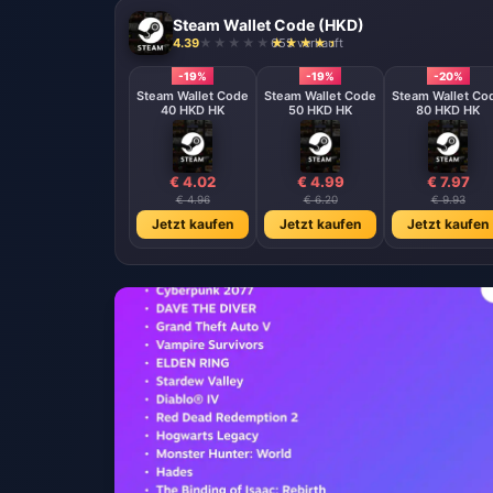
Steam Wallet Code (HKD)
4.39
655 verkauft
-19%
-19%
-20%
Steam Wallet Code
Steam Wallet Code
Steam Wallet Co
40 HKD HK
50 HKD HK
80 HKD HK
€ 4.02
€ 4.99
€ 7.97
€ 4.96
€ 6.20
€ 9.93
Jetzt kaufen
Jetzt kaufen
Jetzt kaufen