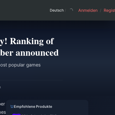
Anmelden
/
Regist
Deutsch
/
ay! Ranking of
mber announced
most popular games
n
ber
Empfohlene Produkte
mes