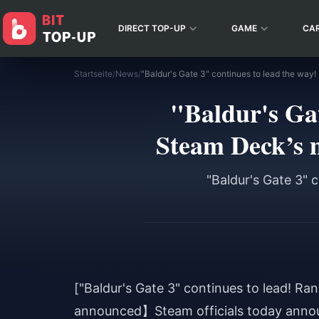
DIRECT TOP-UP
GAME
CA
Startseite
/
News
/
"Baldur's Gat
Steam Deck’s 
"Baldur's Gate 3"
["Baldur's Gate 3" continues to lead! 
announced】Steam officials today annou