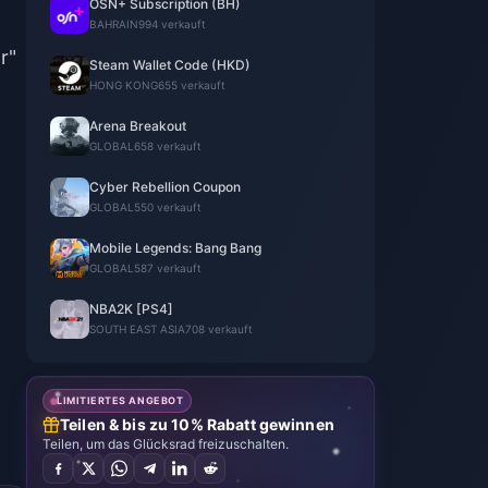
OSN+ Subscription (BH)
BAHRAIN
994 verkauft
r"
Steam Wallet Code (HKD)
HONG KONG
655 verkauft
Arena Breakout
GLOBAL
658 verkauft
Cyber Rebellion Coupon
GLOBAL
550 verkauft
Mobile Legends: Bang Bang
GLOBAL
587 verkauft
NBA2K [PS4]
SOUTH EAST ASIA
708 verkauft
LIMITIERTES ANGEBOT
Teilen & bis zu 10% Rabatt gewinnen
Teilen, um das Glücksrad freizuschalten.