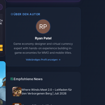
ÜBER DEN AUTOR
-20%
-20%
-19%
 Code
Steam Wallet Code
Steam Wallet Code
Steam Wallet Code
HK
500 HKD HK
600 HKD HK
1000 HKD HK
Ryan Patel
€ 49.76
€ 59.71
€ 99.51
€ 61.91
€ 74.29
€ 123.61
Game economy designer and virtual currency
en
Jetzt kaufen
Jetzt kaufen
Jetzt kaufen
expert with hands-on experience building in-
game economies for MMO and mobile titles.
Vollständiges Profil anzeigen →
Empfohlene News
Where Winds Meet 2.0 – Leitfaden für
den Verborgenen Berg | Juli 2026