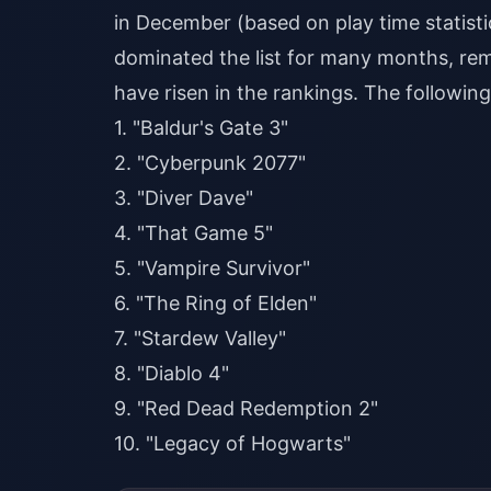
in December (based on play time statist
dominated the list for many months, rem
have risen in the rankings. The following i
1. "Baldur's Gate 3"
2. "Cyberpunk 2077"
3. "Diver Dave"
4. "That Game 5"
5. "Vampire Survivor"
6. "The Ring of Elden"
7. "Stardew Valley"
8. "Diablo 4"
9. "Red Dead Redemption 2"
10. "Legacy of Hogwarts"