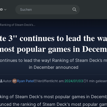
RD
"Baldur's Gate 3" continues to lead the way! Ranking of Steam Deck’s most popular games in December announced
e 3" continues to lead the w
most popular games in Dece
 continues to lead the way! Ranking of Steam Deck’s 
in December announced
Autor:
Ryan Patel
Veröffentlicht am:
2024/01/03
1 min gelese
Ranking of Steam Deck's most popular games in Decem
nced the ranking of Steam Deck's most popular ga