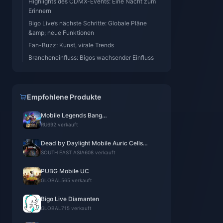
Highlights des CDMX-Events: Eine Nacht zum
Erinnern
Bigo Live’s nächste Schritte: Globale Pläne
&amp; neue Funktionen
Fan-Buzz: Kunst, virale Trends
Brancheneinfluss: Bigos wachsender Einfluss
Empfohlene Produkte
Mobile Legends Bang
Bang（RUSSLAND）
RU
692 verkauft
Dead by Daylight Mobile Auric Cells
(SEA)
SOUTH EAST ASIA
608 verkauft
PUBG Mobile UC
GLOBAL
565 verkauft
Bigo Live Diamanten
GLOBAL
715 verkauft