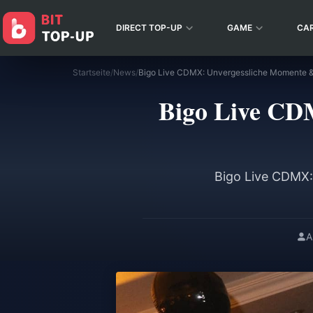
DIRECT TOP-UP
GAME
CA
Startseite
/
News
/
Bigo Live CDMX: Unvergessliche Momente &
Bigo Live CD
Bigo Live CDMX: 
A