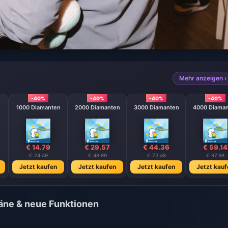
Mehr anzeigen ›
-40%
-40%
-40%
-40%
1000 Diamanten
2000 Diamanten
3000 Diamanten
4000 Diama
€ 14.79
€ 29.57
€ 44.36
€ 59.14
€ 24.49
€ 48.99
€ 73.48
€ 97.98
Jetzt kaufen
Jetzt kaufen
Jetzt kaufen
Jetzt kauf
läne & neue Funktionen