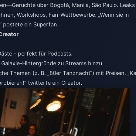
ffen—Gerüchte über Bogotá, Manila, São Paulo. Leaks
 Bühnen, Workshops, Fan-Wettbewerbe. „Wenn sie in
 postete ein Superfan.
Creator
Gäste – perfekt für Podcasts.
 Galaxie-Hintergründe zu Streams hinzu.
che Themen (z. B. „80er Tanznacht“) mit Preisen. „K
obieren!“ twitterte ein Creator.