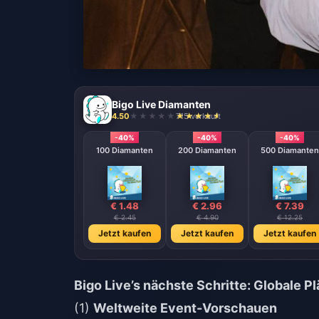
Bigo Live Diamanten
4.50
715 verkauft
-40%
-40%
-40%
100 Diamanten
200 Diamanten
500 Diamanten
€ 1.48
€ 2.96
€ 7.39
€ 2.45
€ 4.90
€ 12.25
Jetzt kaufen
Jetzt kaufen
Jetzt kaufen
Bigo Live’s nächste Schritte: Globale P
(1)
Weltweite Event-Vorschauen