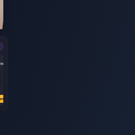
-40%
-40%
-40%
nten
5000 Diamanten
10.000 Diamanten
20000 Diamanten
€ 73.93
€ 147.86
€ 295.71
€ 122.47
€ 244.94
€ 489.89
en
Jetzt kaufen
Jetzt kaufen
Jetzt kaufen