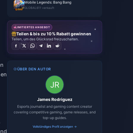
Mobile Legends: Bang Bang
GLOBAL
611 verkauft
LIMITIERTES ANGEBOT
Teilen & bis zu 10% Rabatt gewinnen
Teilen, um das Glücksrad freizuschalten.
en
ÜBER DEN AUTOR
nen
James Rodriguez
Esports journalist and gaming content creator
covering competitive gaming, game releases, and
top-up guides.
n
Vollständiges Profil anzeigen →
und