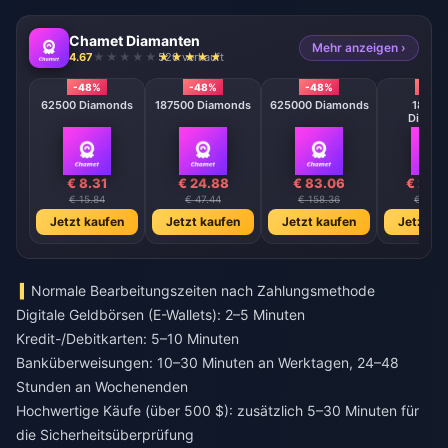
Chamet Diamanten
Mehr anzeigen ›
4.67
520 verkauft
-48%
-48%
-48%
-48
62500 Diamonds
187500 Diamonds
625000 Diamonds
18750
Diamo
€ 8.31
€ 24.88
€ 83.06
€ 248
€ 15.84
€ 47.44
€ 158.36
€ 474.
Jetzt kaufen
Jetzt kaufen
Jetzt kaufen
Jetzt ka
Normale Bearbeitungszeiten nach Zahlungsmethode
Digitale Geldbörsen (E-Wallets): 2–5 Minuten
Kredit-/Debitkarten: 5–10 Minuten
Banküberweisungen: 10–30 Minuten an Werktagen, 24–48
Stunden an Wochenenden
Hochwertige Käufe (über 500 $): zusätzlich 5–30 Minuten für
die Sicherheitsüberprüfung