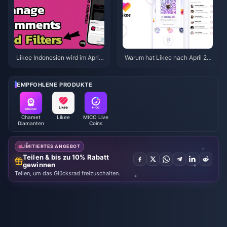
Likee Indonesien wird im April
Warum hat Likee nach April 20
2026 eingestellt: Ihr vollständig
26 alte Videos in Indonesien ge
er Leitfaden für die nächsten S
löscht?
chritte
EMPFOHLENE PRODUKTE
Chamet
Likee
MICO Live
Diamanten
Coins
LIMITIERTES ANGEBOT
Teilen & bis zu 10% Rabatt
gewinnen
Teilen, um das Glücksrad freizuschalten.