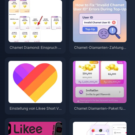
Chamet Diamond: Einspruch g
Chamet-Diamanten-Zahlung a
egen Rückbuchungssperre 20
bgelehnt? Lösungen für einen s
26 – Ist die Erfolgsquote wirklic
icheren Kauf (Juni 2026)
h bei 0 %?
Einstellung von Likee Short Vid
Chamet Diamanten-Paket für
eo in Indonesien (April 2026): C
3,44 $: Lohnt sich der Kauf wir
oins, Backup & nächste Schritt
klich?
e