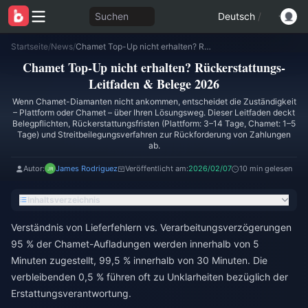
Suchen
Deutsch
/
Startseite
/
News
/
Chamet Top-Up nicht erhalten? Rückerstattungs-Leitfaden & Belege 2026
Chamet Top-Up nicht erhalten? Rückerstattungs-
Leitfaden & Belege 2026
Wenn Chamet-Diamanten nicht ankommen, entscheidet die Zuständigkeit
– Plattform oder Chamet – über Ihren Lösungsweg. Dieser Leitfaden deckt
Belegpflichten, Rückerstattungsfristen (Plattform: 3–14 Tage, Chamet: 1–5
Tage) und Streitbeilegungsverfahren zur Rückforderung von Zahlungen
ab.
Autor:
James Rodriguez
Veröffentlicht am:
2026/02/07
10 min gelesen
Inhaltsverzeichnis
Verständnis von Lieferfehlern vs. Verarbeitungsverzögerungen
95 % der Chamet-Aufladungen werden innerhalb von 5
Minuten zugestellt, 99,5 % innerhalb von 30 Minuten. Die
verbleibenden 0,5 % führen oft zu Unklarheiten bezüglich der
Erstattungsverantwortung.