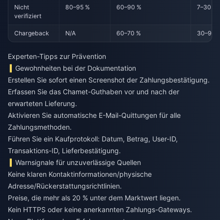
Nicht
80–95 %
60–90 %
7–30 Ta
verifiziert
Chargeback
N/A
60–70 %
30–90 
Experten-Tipps zur Prävention
Gewohnheiten bei der Dokumentation
Erstellen Sie sofort einen Screenshot der Zahlungsbestätigung.
Erfassen Sie das Chamet-Guthaben vor und nach der
erwarteten Lieferung.
Aktivieren Sie automatische E-Mail-Quittungen für alle
Zahlungsmethoden.
Führen Sie ein Kaufprotokoll: Datum, Betrag, User-ID,
Transaktions-ID, Lieferbestätigung.
Warnsignale für unzuverlässige Quellen
Keine klaren Kontaktinformationen/physische
Adresse/Rückerstattungsrichtlinien.
Preise, die mehr als 20 % unter dem Marktwert liegen.
Kein HTTPS oder keine anerkannten Zahlungs-Gateways.