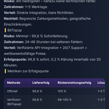
Risiko:
Am niedrigsten – nahezu keine technischen Fehler.
Zeitrahmen:
1–5 Werktage.
Vorteil:
Direkte Integration, klare Richtlinien.
Nachteil:
Begrenzte Zahlungsmethoden, geografische
Einschränkungen.
BitTopup
Risiko:
Minimal – 99,8 % Sofortlieferung.
Zeitrahmen:
24–48 Stunden bei seltenen Fehlern.
Vorteil:
Verifizierte API-Integration + 24/7 Support +
wettbewerbsfähige Preise.
Erfolgsquote:
99,8 % sofort, 0,2 % Klärung innerhalb von 30
Minuten.
Metriken zur Erfolgsquote
Methode
Liefererfolg
Rückerstattungserfolg
Lösung
Offiziell
99,9 %
100 %
1–5 Tag
Verifiziert
99,8 %
98–100 %
1–3 Tag
(BitTopup)