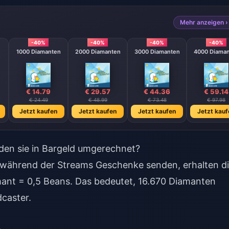
Mehr anzeigen ›
-40%
-40%
-40%
-40%
1000 Diamanten
2000 Diamanten
3000 Diamanten
4000 Diama
€ 14.79
€ 29.57
€ 44.36
€ 59.14
€ 24.49
€ 48.99
€ 73.48
€ 97.98
Jetzt kaufen
Jetzt kaufen
Jetzt kaufen
Jetzt kauf
den sie in Bargeld umgerechnet?
während der Streams Geschenke senden, erhalten d
ant = 0,5 Beans. Das bedeutet, 16.670 Diamanten
caster.