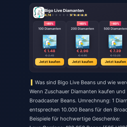
Bigo Live Diamanten
4.74
571 verkauft
-40%
-40%
-40%
100 Diamanten
200 Diamanten
500 Diamanten
€ 1.48
€ 2.96
€ 7.39
€ 2.45
€ 4.90
€ 12.25
Jetzt kaufen
Jetzt kaufen
Jetzt kaufen
Was sind Bigo Live Beans und wie wer
Wenn Zuschauer Diamanten kaufen und 
Broadcaster Beans. Umrechnung: 1 Diam
entsprechen 10.000 Beans für den Broad
Beispiele für hochwertige Geschenke: