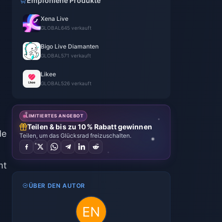
Empfohlene Produkte
Xena Live
GLOBAL
645 verkauft
Bigo Live Diamanten
GLOBAL
571 verkauft
Likee
GLOBAL
526 verkauft
LIMITIERTES ANGEBOT
Teilen & bis zu 10% Rabatt gewinnen
de
Teilen, um das Glücksrad freizuschalten.
mt
ÜBER DEN AUTOR