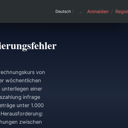
Anmelden
/
Regist
Deutsch
/
ierungsfehler
mrechnungskurs von
ner wöchentlichen
unterliegen einer
uszahlung infrage
eträge unter 1.000
 Herausforderung:
chungen zwischen