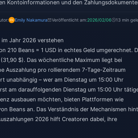
en Kontoinformationen und den Zahlungsdokumente
utor:
Emily Nakamura
Veröffentlicht am:
2026/02/06
13 min gel
 im Jahr 2026 verstehen
on 210 Beans = 1 USD in echtes Geld umgerechnet. D
(31,90 $). Das wöchentliche Maximum liegt bei
ine Auszahlung pro rollierendem 7-Tage-Zeitraum
niert unabhängig – wer am Dienstag um 15:00 Uhr
erst am darauffolgenden Dienstag um 15:00 Uhr tätig
äsenz ausbauen möchten, bieten Plattformen wie
von Beans an. Das Verständnis der Mechanismen hint
Auszahlungen 2026
hilft Creatoren dabei, ihre