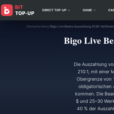
DIRECT TOP-UP
GAME
CA
Startseite
/
News
/
Bigo Live Beans Auszahlung 2026: Verifizie
Bigo Live Be
Die Auszahlung vo
210:1, mit einer
Obergrenze von 1
obligatorischen 
kommen. Die Bearb
$ und 25–30 Werk
40 % der Auszah