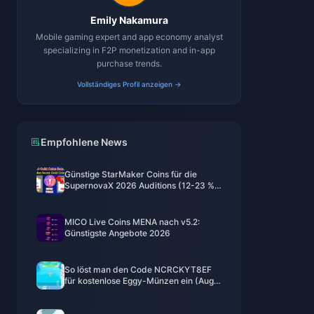
Emily Nakamura
Mobile gaming expert and app economy analyst
specializing in F2P monetization and in-app
purchase trends.
Vollständiges Profil anzeigen →
Empfohlene News
Günstige StarMaker Coins für die
SupernovaX 2026 Auditions (12-23 %
Rabatt)
MICO Live Coins MENA nach v5.2:
Günstigste Angebote 2026
So löst man den Code NCRCKYT8EF
für kostenlose Eggy-Münzen ein (Aug.
2026)