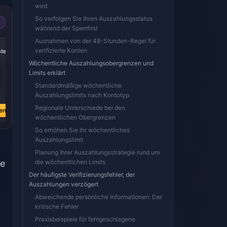
wird
So verfolgen Sie Ihren Auszahlungsstatus
während der Sperrfrist
Ausnahmen von der 48-Stunden-Regel für
-40%
-40%
-40%
verifizierte Konten
nten
5000 Diamanten
10.000 Diamanten
20000 Diamanten
Wöchentliche Auszahlungsobergrenzen und
Limits erklärt
Standardmäßige wöchentliche
€ 73.93
€ 147.86
€ 295.71
Auszahlungslimits nach Kontotyp
€ 122.47
€ 244.94
€ 489.89
Regionale Unterschiede bei den
en
Jetzt kaufen
Jetzt kaufen
Jetzt kaufen
wöchentlichen Obergrenzen
So erhöhen Sie Ihr wöchentliches
Auszahlungslimit
Planung Ihrer Auszahlungsstrategie rund um
ie
die wöchentlichen Limits
Der häufigste Verifizierungsfehler, der
Auszahlungen verzögert
Abweichende persönliche Informationen: Der
kritische Fehler
Praxisbeispiele für fehlgeschlagene