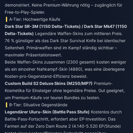
demonstriert. Keine Premium-Währung nötig – zugänglich für
Free-to-Play-Spieler.
A-Tier: Hochwertige Käufe
Dark Star SR-3M (1150 Delta-Tickets) / Dark Star Mk47 (1150
Delta-Tickets)
Legendäre Waffen-Skins zum mittleren Preis.
76 % günstiger als das Dark Star Survival Knife bei identischer
Seltenheit. Primärwaffen sind im Kampf ständig sichtbar –
maximaler Präsentationswert.
Beide Waffen-Skins zusammen (2300 gesamt) kosten weniger
als ein einzelner Nahkampf-Skin (4880), was eine überlegene
Kosten-pro-Gegenstand-Effizienz beweist.
Custom Build S2 Deluxe Skins (M250/MP7)
Premium-
Kosmetika für Einsteiger ohne legendäre Preise. Gut geeignet,
um Premium-Käufe vor teuren Bundles zu testen.
B-Tier: Situative Gegenstände
Legendärer Uluru-Skin (Battle Pass Stufe)
Kostenlos durch
Battle-Pass-Fortschritt, erfordert aber EP-Investition. Das
Farmen auf der Zero Dam Route 2 (4.140-5.520 EP/Stunde)