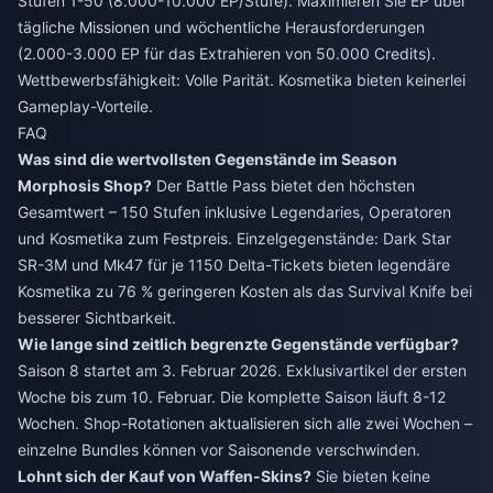
Stufen 1-50 (8.000-10.000 EP/Stufe). Maximieren Sie EP über
tägliche Missionen und wöchentliche Herausforderungen
(2.000-3.000 EP für das Extrahieren von 50.000 Credits).
Wettbewerbsfähigkeit: Volle Parität. Kosmetika bieten keinerlei
Gameplay-Vorteile.
FAQ
Was sind die wertvollsten Gegenstände im Season
Morphosis Shop?
Der Battle Pass bietet den höchsten
Gesamtwert – 150 Stufen inklusive Legendaries, Operatoren
und Kosmetika zum Festpreis. Einzelgegenstände: Dark Star
SR-3M und Mk47 für je 1150 Delta-Tickets bieten legendäre
Kosmetika zu 76 % geringeren Kosten als das Survival Knife bei
besserer Sichtbarkeit.
Wie lange sind zeitlich begrenzte Gegenstände verfügbar?
Saison 8 startet am 3. Februar 2026. Exklusivartikel der ersten
Woche bis zum 10. Februar. Die komplette Saison läuft 8-12
Wochen. Shop-Rotationen aktualisieren sich alle zwei Wochen –
einzelne Bundles können vor Saisonende verschwinden.
Lohnt sich der Kauf von Waffen-Skins?
Sie bieten keine