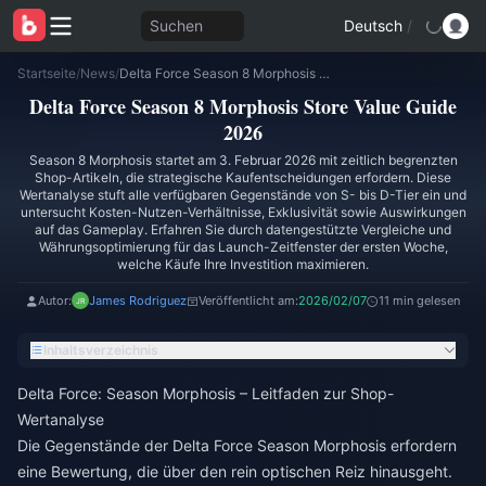
Suchen
Deutsch
/
Startseite
/
News
/
Delta Force Season 8 Morphosis Store Value Guide 2026
Delta Force Season 8 Morphosis Store Value Guide
2026
Season 8 Morphosis startet am 3. Februar 2026 mit zeitlich begrenzten
Shop-Artikeln, die strategische Kaufentscheidungen erfordern. Diese
Wertanalyse stuft alle verfügbaren Gegenstände von S- bis D-Tier ein und
untersucht Kosten-Nutzen-Verhältnisse, Exklusivität sowie Auswirkungen
auf das Gameplay. Erfahren Sie durch datengestützte Vergleiche und
Währungsoptimierung für das Launch-Zeitfenster der ersten Woche,
welche Käufe Ihre Investition maximieren.
Autor:
James Rodriguez
Veröffentlicht am:
2026/02/07
11 min gelesen
Inhaltsverzeichnis
Delta Force: Season Morphosis – Leitfaden zur Shop-
Wertanalyse
Die Gegenstände der Delta Force Season Morphosis erfordern
eine Bewertung, die über den rein optischen Reiz hinausgeht.