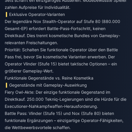
Sets schafft ein einzigartiges Aussehen. Modebewusste Spieler
zahlen Aufpreise für Individualität.
Exklusive Operator-Varianten
Der legendäre Nox Stealth-Operator auf Stufe 80 (880.000
Gesamt-EP) erfordert Battle-Pass-Fortschritt, keinen
Direktkauf. Dies trennt kosmetische Bundles von Gameplay-
relevanten Freischaltungen.
Priorität: Schalten Sie funktionale Operator über den Battle
Pass frei, bevor Sie kosmetische Varianten erwerben. Der
Operator Vlinder (Stufe 15) bietet taktische Optionen – ein
größerer Gameplay-Wert.
Funktionale Gegenstände vs. Reine Kosmetika
Gegenstände mit Gameplay-Auswirkung
Fiery Owl-Akte: Der einzige funktionale Gegenstand im
Direktkauf. 250.000 Tekniq-Legierungen sind die Hürde für die
Executioner-Nahkampfwaffen-Herausforderung.
Battle Pass: Vlinder (Stufe 15) und Nox (Stufe 80) bieten
funktionale Ergänzungen – einzigartige Operator-Fähigkeiten,
die Wettbewerbsvorteile schaffen.