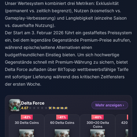
Unser Wertesystem kombiniert drei Metriken: Exklusivität
(permanent vs. zeitlich begrenzt), Nutzen (kosmetisch vs.
Gameplay-Verbesserung) und Langlebigkeit (einzelne Saison
vs. dauerhafte Nutzung).
Der Start am 3. Februar 2026 führt ein gestaffeltes Preissystem
ein, bei dem legendäre Gegenstände Premium-Preise aufrufen,
während epische/seltene Alternativen einen
budgetfreundlichen Einstieg bieten. Um sich hochwertige
Gegenstände schnell mit Premium-Währung zu sichern, bietet
Delta Force aufladen
über BitTopup wettbewerbsfähige Tarife
mit sofortiger Lieferung während des kritischen Zeitfensters
der ersten Woche.
Delta Force
Mehr anzeigen ›
4.67
551 verkauft
-42%
-41%
-40%
-39
30 Delta Coins
60 Delta Coins
300+20 Delta
420 + 40 
Coins
Coin