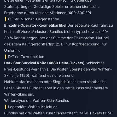
bietet einen kosteneffizienten Fortschritt gegenüber
Stufensprüngen. Geduldige Spieler erreichen identische
Ergebnisse durch tägliche Missionen (400-800 EP).
C-Tier: Nischen-Gegenstände
Einzelne Operator-Kosmetikartikel
Der separate Kauf führt zu
Kosteneffizienz-Verlusten. Bundles bieten typischerweise 20-
30 % Rabatt gegenüber der Summe der Einzelpreise. Nur bei
gezieltem Kauf gerechtfertigt (z. B. nur Kopfbedeckung, nur
Uniform).
D-Tier: Zu vermeiden
Dark Star Survival Knife (4880 Delta-Tickets)
Schlechtes
Preis-Leistungs-Verhältnis. Die Kosten übersteigen vier Waffen-
Skins (je 1150), während es nur während
Nahkampfanimationen oder Siegesbildschirmen sichtbar ist.
Leiten Sie das Budget lieber in den Battle Pass oder mehrere
Waffen-Skins um.
Wertanalyse der Waffen-Skin-Bundles
Legendäre Waffen-Kollektion
Bundles mit drei Waffen zum Standardtarif: 3450 Tickets (1150