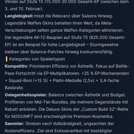
Vlinder auf Stufe 15 (15.000-20.000 Gesamt-EP zwischen dem
3. und 10. Februar).
Langlebigkeit
misst die Relevanz über Saisons hinweg.
Legendäre Waffen-Skins behalten ihren Wert, da Meta-
Verschiebungen selten ganze Waffen-Kategorien eliminieren.
Der legendäre AK-12-Bauplan auf Stufe 75 (825.000 Gesamt-
EP) ist ein Beispiel für hohe Langlebigkeit – Sturmgewehre
bleiben über Balance-Patches hinweg konkurrenzfähig.
Kategorien von Spielertypen
Kompetitiv:
Priorisieren Effizienz vor Ästhetik. Fokus auf Battle-
Pass-Fortschritt via EP-Multiplikatoren. +25 % EP-Wochenenden
+ Squad-Boni (+15 %) + Platin-Medaille (2,5x) = 3,4-fache
Basisrate.
Gelegenheitsspieler:
Balance zwischen Ästhetik und Budget.
Profitieren von Mid-Tier-Bundles, die mehrere Gegenstände mit
Rabatt anbieten. Die Deluxe-Skins der „Custom Build S2“-Reihe
für M250/MP7 sind erschwingliche Premium-Kosmetika.
Sammler:
Streben nach Vollständigkeit, ungeachtet der
Kosteneffizienz. Ziel sind Exklusivartikel mit bestätigter