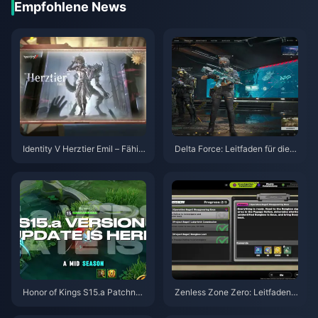
Empfohlene News
Identity V Herztier Emil – Fähig
Delta Force: Leitfaden für die b
keiten-Guide | August 2026
esten Einstellungen | August 2
026
Honor of Kings S15.a Patchnot
Zenless Zone Zero: Leitfaden z
es | August 2026
u Operation Bagel | August 202
6