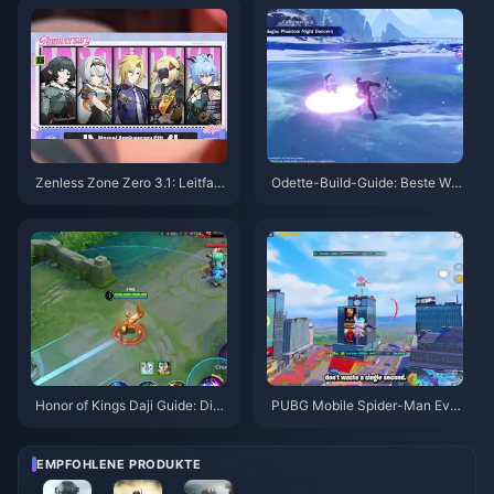
Zenless Zone Zero 3.1: Leitfad
Odette-Build-Guide: Beste Waf
en zur Auswahl des Freien Age
fen, Artefakte & Teams | Augus
nten | August 2026
t 2026
Honor of Kings Daji Guide: Die
PUBG Mobile Spider-Man Eve
10 besten Tricks | August 2026
nt-Tipps | August 2026
EMPFOHLENE PRODUKTE