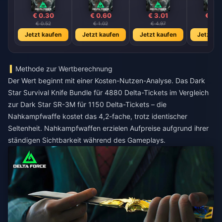
€ 0.30
€ 0.60
€ 3.01
€ 4.
€ 0.52
€ 1.02
€ 4.97
€ 7.1
Jetzt kaufen
Jetzt kaufen
Jetzt kaufen
Jetzt ka
Methode zur Wertberechnung
Der Wert beginnt mit einer Kosten-Nutzen-Analyse. Das Dark
Star Survival Knife Bundle für 4880 Delta-Tickets im Vergleich
zur Dark Star SR-3M für 1150 Delta-Tickets – die
Nahkampfwaffe kostet das 4,2-fache, trotz identischer
Seltenheit. Nahkampfwaffen erzielen Aufpreise aufgrund ihrer
ständigen Sichtbarkeit während des Gameplays.