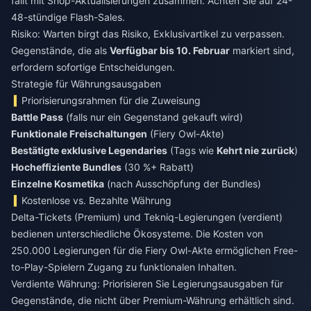
fällt mit Shop-Aktualisierungen zusammen. Achten Sie auf 24-
48-stündige Flash-Sales.
Risiko: Warten birgt das Risiko, Exklusivartikel zu verpassen.
Gegenstände, die als
Verfügbar bis 10. Februar
markiert sind,
erfordern sofortige Entscheidungen.
Strategie für Währungsausgaben
Priorisierungsrahmen für die Zuweisung
Battle Pass
(falls nur ein Gegenstand gekauft wird)
Funktionale Freischaltungen
(Fiery Owl-Akte)
Bestätigte exklusive Legendaries
(Tags wie
Kehrt nie zurück
)
Hocheffiziente Bundles
(30 %+ Rabatt)
Einzelne Kosmetika
(nach Ausschöpfung der Bundles)
Kostenlose vs. Bezahlte Währung
Delta-Tickets (Premium) und Tekniq-Legierungen (verdient)
bedienen unterschiedliche Ökosysteme. Die Kosten von
250.000 Legierungen für die Fiery Owl-Akte ermöglichen Free-
to-Play-Spielern Zugang zu funktionalen Inhalten.
Verdiente Währung: Priorisieren Sie Legierungsausgaben für
Gegenstände, die nicht über Premium-Währung erhältlich sind.