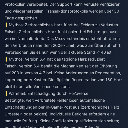
Protokollen verarbeitet. Der Support kann Verluste verifizieren
und wiederherstellen. Transaktionsprotokolle werden über 30
Tage gespeichert.
Mythos: Zerbrechliches Harz führt bei Fehlern zu Verlusten
Falsch. Zerbrechliches Harz funktioniert bei Fehlern genauso
wie im Normalbetrieb. Das Missverständnis entsteht oft durch
den Verbrauch nahe dem 200er-Limit, was zum Überlauf führt.
Verbrauchen Sie es nur, wenn der aktuelle Stand <140 ist.
Mythos: Version 6.4 hat das tägliche Harz reduziert
Falsch. Version 6.4 behält die Mechaniken seit der Erhöhung
auf 200 in Version 4.7 bei. Keine Änderungen an Regeneration,
Lagerung oder Kosten. Die tägliche Regeneration von 180 Harz
bleibt über alle Versionen konstant.
Wahrheit: Entschädigung durch HoYoverse
Bestätigte, weit verbreitete Fehler lösen automatische
Entschädigungen per In-Game-Post aus (zerbrechliches Harz,
Urgestein oder beides). Individuelle Berichte erfordern eine
manuelle Prüfung. Kleine Grafikfehler qualifizieren sich selten;
bestätigter Verbrauch ohne Belohnung hat Priorität.