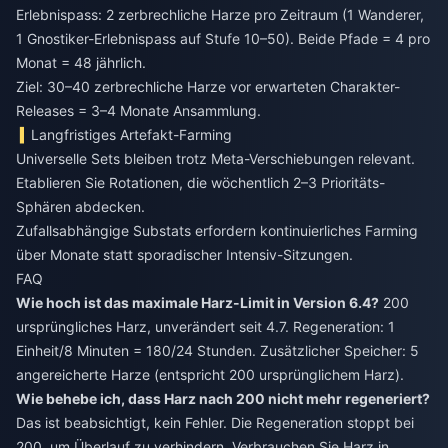
Erlebnispass: 2 zerbrechliche Harze pro Zeitraum (1 Wanderer,
1 Gnostiker-Erlebnispass auf Stufe 10–50). Beide Pfade = 4 pro
Monat = 48 jährlich.
Ziel: 30–40 zerbrechliche Harze vor erwarteten Charakter-
Releases = 3–4 Monate Ansammlung.
Langfristiges Artefakt-Farming
Universelle Sets bleiben trotz Meta-Verschiebungen relevant.
Etablieren Sie Rotationen, die wöchentlich 2–3 Prioritäts-
Sphären abdecken.
Zufallsabhängige Substats erfordern kontinuierliches Farming
über Monate statt sporadischer Intensiv-Sitzungen.
FAQ
Wie hoch ist das maximale Harz-Limit in Version 6.4?
200
ursprüngliches Harz, unverändert seit 4.7. Regeneration: 1
Einheit/8 Minuten = 180/24 Stunden. Zusätzlicher Speicher: 5
angereicherte Harze (entspricht 200 ursprünglichem Harz).
Wie behebe ich, dass Harz nach 200 nicht mehr regeneriert?
Das ist beabsichtigt, kein Fehler. Die Regeneration stoppt bei
200, um Überlauf zu verhindern. Verbrauchen Sie Harz in