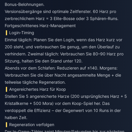
Bonus-Belohnungen.
Versionsübergänge sind optimale Zeitfenster. 60 Harz pro
zerbrechlichem Harz = 3 Elite-Bosse oder 3 Sphären-Runs.
Fortgeschrittenes Harz-Management
Login-Timing
Einmal täglich: Planen Sie den Login, wenn das Harz kurz vor
200 steht, und verbrauchen Sie genug, um den Überlauf zu
verhindern. Zweimal täglich: Verbrauchen Sie 80–90 Harz pro
Sitzung, halten Sie den Stand unter 120.
Abends vor dem Schlafen: Reduzieren auf ≤140. Morgens:
Verbrauchen Sie die über Nacht angesammelte Menge + die
teilweise tägliche Regeneration.
Angereichertes Harz für Koop
Stellen Sie 5 angereicherte Harze (200 ursprüngliches Harz + 5
Kristallkerne + 500 Mora) vor dem Koop-Spiel her. Das
verdoppelt die Effizienz – der Gegenwert von 10 Runs in der
halben Zeit.
Regeneration verfolgen
Der In-Game-Zähler zeigt Minuten/Sekunden bis zur nächsten