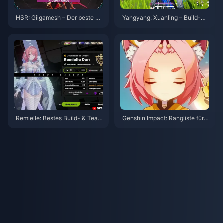
HSR: Gilgamesh – Der beste Bu
Yangyang: Xuanling – Build-Gu
ild (Guide) | August 2026
ide | August 2026
Remielle: Bestes Build- & Team
Genshin Impact: Rangliste für d
-Guide | Juli 2026
ie Priorität von 4-Sterne-Krone
n | Juli 2026