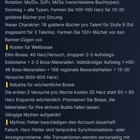
Rotation: Mo/Do, Di/Fr, Mi/Sa (verschiedene Buchtypen).
Sonntag = alle Typen. Farmen Sie 100–160 Harz für 10–20
goldene Bücher pro Sitzung.
Neuer Charakter: 18 goldene Bücher pro Talent für Stufe 9 (54
insgesamt für 3 Talente). Farmen Sie 100+ Bücher vor den
Banner-Zügen vor.
Kosten für Weltbosse
Elite-Bosse: 40 Harz/Versuch, droppen 2–3 Aufstiegs-
Edelsteine + 2–3 Boss-Materialien. Vollständiger Aufstieg 1→90:
46 Boss-Materialien + 168 regionale Besonderheiten = 15–20
Versuche (600–800 Harz).
Rabatte für wöchentliche Bosse
Die ersten 3 Versuche pro Woche kosten 30 Harz statt 60 = 90
Harz Ersparnis wöchentlich. Priorisieren Sie Bosse, die
Materialien für Ihre aktiven Builds fallen lassen.
Gängige Mythen aufgeklärt
Mythos: Fehler beschädigen den Account dauerhaft
Falsch. Harz-Fehler sind temporäre Synchronisations- oder
Anzeigeprobleme. Alle Transaktionen werden serverseitig mit