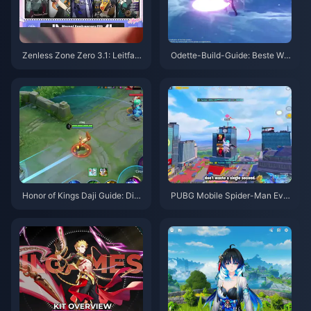
Zenless Zone Zero 3.1: Leitfad
Odette-Build-Guide: Beste Waf
en zur Auswahl des Freien Age
fen, Artefakte & Teams | Augus
nten | August 2026
t 2026
Honor of Kings Daji Guide: Die
PUBG Mobile Spider-Man Eve
10 besten Tricks | August 2026
nt-Tipps | August 2026