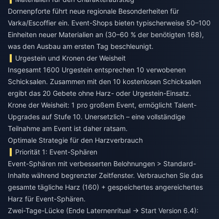
Dornenpforte führt neue regionale Besonderheiten für
Varka/Escoffier ein. Event-Shops bieten typischerweise 50–100
Einheiten neuer Materialien an (30–60 % der benötigten 168),
was den Ausbau am ersten Tag beschleunigt.
Urgestein und Kronen der Weisheit
Insgesamt 1600 Urgestein entsprechen 10 verwobenen
Schicksalen. Zusammen mit den 10 kostenlosen Schicksalen
ergibt das 20 Gebete ohne Harz- oder Urgestein-Einsatz.
Krone der Weisheit: 1 pro großem Event, ermöglicht Talent-
Upgrades auf Stufe 10. Unersetzlich – eine vollständige
Teilnahme am Event ist daher ratsam.
Optimale Strategie für den Harzverbrauch
Priorität 1: Event-Sphären
Event-Sphären mit verbesserten Belohnungen > Standard-
Inhalte während begrenzter Zeitfenster. Verbrauchen Sie das
gesamte tägliche Harz (160) + gespeichertes angereichertes
Harz für Event-Sphären.
Zwei-Tage-Lücke (Ende Laternenritual → Start Version 6.4):