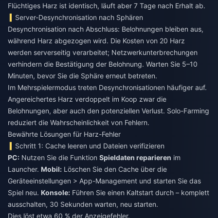
Flüchtiges Harz ist identisch, läuft aber 7 Tage nach Erhalt ab.
Server-Desynchronisation nach Sphären
Desynchronisation nach Abschluss: Belohnungen bleiben aus,
während Harz abgezogen wird. Die Kosten von 20 Harz
werden serverseitig verarbeitet; Netzwerkunterbrechungen
verhindern die Bestätigung der Belohnung. Warten Sie 5–10
Minuten, bevor Sie die Sphäre erneut betreten.
Im Mehrspielermodus treten Desynchronisationen häufiger auf.
Angereichertes Harz verdoppelt im Koop zwar die
Belohnungen, aber auch den potenziellen Verlust. Solo-Farming
reduziert die Wahrscheinlichkeit von Fehlern.
Bewährte Lösungen für Harz-Fehler
Schritt 1: Cache leeren und Dateien verifizieren
PC:
Nutzen Sie die Funktion
Spieldaten reparieren
im
Launcher.
Mobil:
Löschen Sie den Cache über die
Geräteeinstellungen > App-Management und starten Sie das
Spiel neu.
Konsole:
Führen Sie einen Kaltstart durch – komplett
ausschalten, 30 Sekunden warten, neu starten.
Dies löst etwa 60 % der Anzeigefehler.