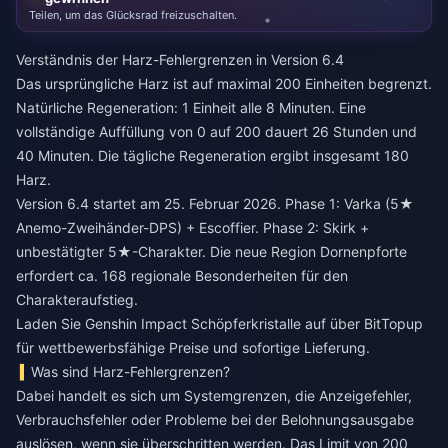
Teilen, um das Glücksrad freizuschalten.
Verständnis der Harz-Fehlergrenzen in Version 6.4
Das ursprüngliche Harz ist auf maximal 200 Einheiten begrenzt.
Natürliche Regeneration: 1 Einheit alle 8 Minuten. Eine
vollständige Auffüllung von 0 auf 200 dauert 26 Stunden und
40 Minuten. Die tägliche Regeneration ergibt insgesamt 180
Harz.
Version 6.4 startet am 25. Februar 2026. Phase 1: Varka (5★
Anemo-Zweihänder-DPS) + Escoffier. Phase 2: Skirk +
unbestätigter 5★-Charakter. Die neue Region Dornenpforte
erfordert ca. 168 regionale Besonderheiten für den
Charakteraufstieg.
Laden Sie Genshin Impact Schöpferkristalle auf
über BitTopup
für wettbewerbsfähige Preise und sofortige Lieferung.
Was sind Harz-Fehlergrenzen?
Dabei handelt es sich um Systemgrenzen, die Anzeigefehler,
Verbrauchsfehler oder Probleme bei der Belohnungsausgabe
auslösen, wenn sie überschritten werden. Das Limit von 200