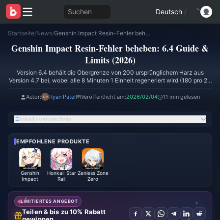
Suchen
Deutsch
/
Startseite
/
News
/
Genshin Impact Resin-Fehler beheben: 6.4 Guide & Limits (2026)
Genshin Impact Resin-Fehler beheben: 6.4 Guide &
Limits (2026)
Version 6.4 behält die Obergrenze von 200 ursprünglichem Harz aus
Version 4.7 bei, wobei alle 8 Minuten 1 Einheit regeneriert wird (180 pro 24
Stunden). Häufige Fehler sind Anzeige-Glitches, Fehlschläge beim
Herstellen von angereichertem Harz und Server-Desynchronisation nach
Autor:
Ryan Patel
Veröffentlicht am:
2026/02/04
11 min gelesen
Sphären. Dieser Guide behandelt die Fehlerbehebung, die optimale
Nutzung während des Laternenrituals 2026 und die Maximierung der
Inhaltsverzeichnis
täglichen 160-Harz-Effizienz.
EMPFOHLENE PRODUKTE
Genshin
Honkai: Star
Zenless Zone
Impact
Rail
Zero
LIMITIERTES ANGEBOT
Teilen & bis zu 10% Rabatt
gewinnen