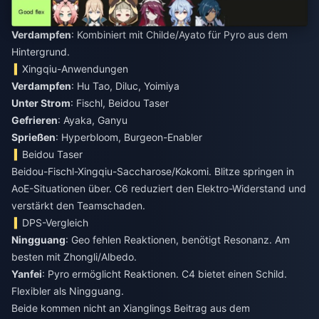
Verdampfen
: Kombiniert mit Childe/Ayato für Pyro aus dem
Hintergrund.
Xingqiu-Anwendungen
Verdampfen
: Hu Tao, Diluc, Yoimiya
Unter Strom
: Fischl, Beidou Taser
Gefrieren
: Ayaka, Ganyu
Sprießen
: Hyperbloom, Burgeon-Enabler
Beidou Taser
Beidou-Fischl-Xingqiu-Saccharose/Kokomi. Blitze springen in
AoE-Situationen über. C6 reduziert den Elektro-Widerstand und
verstärkt den Teamschaden.
DPS-Vergleich
Ningguang
: Geo fehlen Reaktionen, benötigt Resonanz. Am
besten mit Zhongli/Albedo.
Yanfei
: Pyro ermöglicht Reaktionen. C4 bietet einen Schild.
Flexibler als Ningguang.
Beide kommen nicht an Xianglings Beitrag aus dem