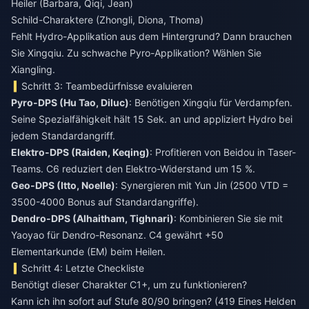
Heiler (Barbara, Qiqi, Jean)
Schild-Charaktere (Zhongli, Diona, Thoma)
Fehlt Hydro-Applikation aus dem Hintergrund? Dann brauchen
Sie Xingqiu. Zu schwache Pyro-Applikation? Wählen Sie
Xiangling.
Schritt 3: Teambedürfnisse evaluieren
Pyro-DPS (Hu Tao, Diluc)
: Benötigen Xingqiu für Verdampfen.
Seine Spezialfähigkeit hält 15 Sek. an und appliziert Hydro bei
jedem Standardangriff.
Elektro-DPS (Raiden, Keqing)
: Profitieren von Beidou in Taser-
Teams. C6 reduziert den Elektro-Widerstand um 15 %.
Geo-DPS (Itto, Noelle)
: Synergieren mit Yun Jin (2500 VTD =
3500-4000 Bonus auf Standardangriffe).
Dendro-DPS (Alhaitham, Tighnari)
: Kombinieren Sie sie mit
Yaoyao für Dendro-Resonanz. C4 gewährt +50
Elementarkunde (EM) beim Heilen.
Schritt 4: Letzte Checkliste
Benötigt dieser Charakter C1+, um zu funktionieren?
Kann ich ihn sofort auf Stufe 80/90 bringen? (419 Eines Helden