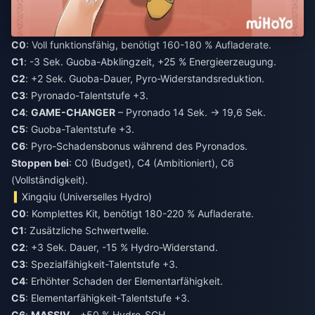
C0
: Voll funktionsfähig, benötigt 160-180 % Aufladerate.
C1
: -3 Sek. Guoba-Abklingzeit, +25 % Energieerzeugung.
C2
: +2 Sek. Guoba-Dauer, Pyro-Widerstandsreduktion.
C3
: Pyronado-Talentstufe +3.
C4
:
GAME-CHANGER
– Pyronado 14 Sek. → 19,6 Sek.
C5
: Guoba-Talentstufe +3.
C6
: Pyro-Schadensbonus während des Pyronados.
Stoppen bei
: C0 (Budget), C4 (Ambitioniert), C6
(Vollständigkeit).
Xingqiu (Universelles Hydro)
C0
: Komplettes Kit, benötigt 180-220 % Aufladerate.
C1
: Zusätzliche Schwertwelle.
C2
: +3 Sek. Dauer, -15 % Hydro-Widerstand.
C3
: Spezialfähigkeit-Talentstufe +3.
C4
: Erhöhter Schaden der Elementarfähigkeit.
C5
: Elementarfähigkeit-Talentstufe +3.
C6
:
MASSIV
– +50 % Hydro-SCH.