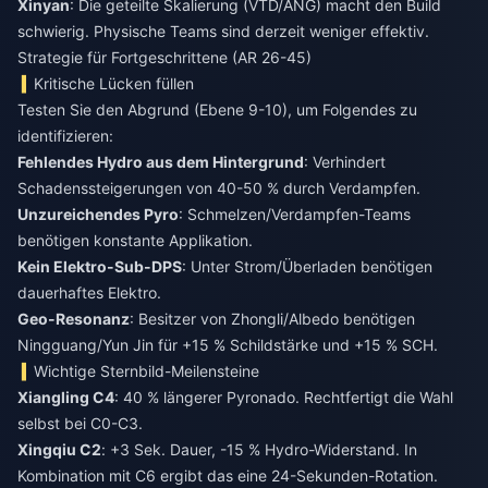
Xinyan
: Die geteilte Skalierung (VTD/ANG) macht den Build
schwierig. Physische Teams sind derzeit weniger effektiv.
Strategie für Fortgeschrittene (AR 26-45)
Kritische Lücken füllen
Testen Sie den Abgrund (Ebene 9-10), um Folgendes zu
identifizieren:
Fehlendes Hydro aus dem Hintergrund
: Verhindert
Schadenssteigerungen von 40-50 % durch Verdampfen.
Unzureichendes Pyro
: Schmelzen/Verdampfen-Teams
benötigen konstante Applikation.
Kein Elektro-Sub-DPS
: Unter Strom/Überladen benötigen
dauerhaftes Elektro.
Geo-Resonanz
: Besitzer von Zhongli/Albedo benötigen
Ningguang/Yun Jin für +15 % Schildstärke und +15 % SCH.
Wichtige Sternbild-Meilensteine
Xiangling C4
: 40 % längerer Pyronado. Rechtfertigt die Wahl
selbst bei C0-C3.
Xingqiu C2
: +3 Sek. Dauer, -15 % Hydro-Widerstand. In
Kombination mit C6 ergibt das eine 24-Sekunden-Rotation.