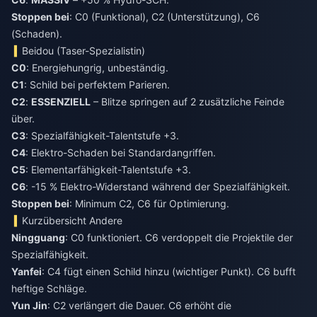
Stoppen bei
: C0 (Funktional), C2 (Unterstützung), C6
(Schaden).
Beidou (Taser-Spezialistin)
C0
: Energiehungrig, unbeständig.
C1
: Schild bei perfektem Parieren.
C2
:
ESSENZIELL
– Blitze springen auf 2 zusätzliche Feinde
über.
C3
: Spezialfähigkeit-Talentstufe +3.
C4
: Elektro-Schaden bei Standardangriffen.
C5
: Elementarfähigkeit-Talentstufe +3.
C6
: -15 % Elektro-Widerstand während der Spezialfähigkeit.
Stoppen bei
: Minimum C2, C6 für Optimierung.
Kurzübersicht Andere
Ningguang
: C0 funktioniert. C6 verdoppelt die Projektile der
Spezialfähigkeit.
Yanfei
: C4 fügt einen Schild hinzu (wichtiger Punkt). C6 bufft
heftige Schläge.
Yun Jin
: C2 verlängert die Dauer. C6 erhöht die