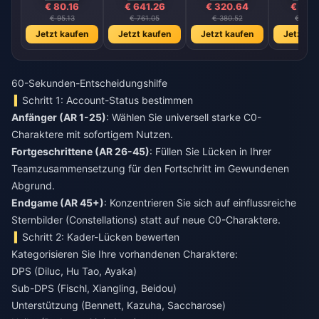
€ 80.16
€ 641.26
€ 320.64
€ 160
€ 95.13
€ 761.05
€ 380.52
€ 190.
Jetzt kaufen
Jetzt kaufen
Jetzt kaufen
Jetzt ka
60-Sekunden-Entscheidungshilfe
Schritt 1: Account-Status bestimmen
Anfänger (AR 1-25)
: Wählen Sie universell starke C0-
Charaktere mit sofortigem Nutzen.
Fortgeschrittene (AR 26-45)
: Füllen Sie Lücken in Ihrer
Teamzusammensetzung für den Fortschritt im Gewundenen
Abgrund.
Endgame (AR 45+)
: Konzentrieren Sie sich auf einflussreiche
Sternbilder (Constellations) statt auf neue C0-Charaktere.
Schritt 2: Kader-Lücken bewerten
Kategorisieren Sie Ihre vorhandenen Charaktere:
DPS (Diluc, Hu Tao, Ayaka)
Sub-DPS (Fischl, Xiangling, Beidou)
Unterstützung (Bennett, Kazuha, Saccharose)