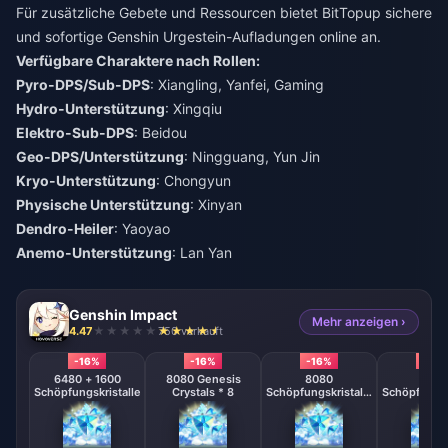
Für zusätzliche Gebete und Ressourcen bietet BitTopup sichere
und sofortige
Genshin Urgestein-Aufladungen online
an.
Verfügbare Charaktere nach Rollen:
Pyro-DPS/Sub-DPS
: Xiangling, Yanfei, Gaming
Hydro-Unterstützung
: Xingqiu
Elektro-Sub-DPS
: Beidou
Geo-DPS/Unterstützung
: Ningguang, Yun Jin
Kryo-Unterstützung
: Chongyun
Physische Unterstützung
: Xinyan
Dendro-Heiler
: Yaoyao
Anemo-Unterstützung
: Lan Yan
Genshin Impact
Mehr anzeigen ›
4.47
750 verkauft
-16%
-16%
-16%
-16%
6480 + 1600
8080 Genesis
8080
808
Schöpfungskristalle
Crystals * 8
Schöpfungskristalle
Schöpfungsk
* 4
* 2