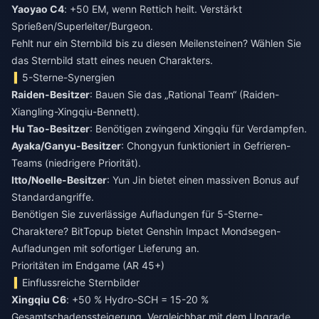
Yaoyao C4
: +50 EM, wenn Rettich heilt. Verstärkt
Sprießen/Superleiter/Burgeon.
Fehlt nur ein Sternbild bis zu diesen Meilensteinen? Wählen Sie
das Sternbild statt eines neuen Charakters.
5-Sterne-Synergien
Raiden-Besitzer
: Bauen Sie das „Rational Team“ (Raiden-
Xiangling-Xingqiu-Bennett).
Hu Tao-Besitzer
: Benötigen zwingend Xingqiu für Verdampfen.
Ayaka/Ganyu-Besitzer
: Chongyun funktioniert in Gefrieren-
Teams (niedrigere Priorität).
Itto/Noelle-Besitzer
: Yun Jin bietet einen massiven Bonus auf
Standardangriffe.
Benötigen Sie zuverlässige Aufladungen für 5-Sterne-
Charaktere? BitTopup bietet
Genshin Impact Mondsegen-
Aufladungen
mit sofortiger Lieferung an.
Prioritäten im Endgame (AR 45+)
Einflussreiche Sternbilder
Xingqiu C6
: +50 % Hydro-SCH = 15-20 %
Gesamtschadenssteigerung. Vergleichbar mit dem Upgrade