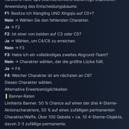
Anwendung des Entscheidungsbaums
F1
: Besitze ich Xiangling UND Xingqiu auf C0+?
Nein
→ Wählen Sie den fehlenden Charakter.
Ja
→ F2
F2
: Ist einer von beiden auf C3 oder C5?
Ja
→ Wählen, um C4/C6 zu erreichen.
Nein
→ F3
F3
: Habe ich ein vollständiges zweites Abgrund-Team?
Nein
→ Charakter wählen, der die größte Lücke füllt.
Ja
→ F4
F4
: Welcher Charakter ist am nächsten an C6?
Diesen Charakter wählen.
Alternative Erwerbsmöglichkeiten
Banner-Raten
Limitierte Banner: 50 % Chance auf einen der drei 4-Sterne-
Aktionscharaktere, 50 % auf einen zufälligen permanenten
Charakter/Waffe. Über 100 Gebete = ca. 10 4-Sterne-Objekte,
davon 2-3 zufällige permanente.