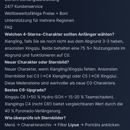
24/7 Kundenservice
Wettbewerbsfähige Preise + Boni
Unterstützung für mehrere Regionen
FAQ
Welchen 4-Sterne-Charakter sollten Anfänger wählen?
Xiangling, falls Sie sie noch nicht aus dem Abgrund 3-3 haben,
ansonsten Xingqiu. Beide behalten eine 75 %+ Nutzungsrate im
Abgrund und funktionieren auf C0.
Neuer Charakter oder Sternbild?
Neuer Charakter, wenn Xiangling/Xingqiu fehlen. Ansonsten
Sternbilder bei C3 (→C4 Xiangling) oder C5 (→C6 Xingqiu).
Diese Meilensteine sind wertvoller als neue C0-Charaktere.
Bestes C6-Upgrade?
Xingqiu C6 (+50 % Hydro-SCH = 15-20 % Teamschaden).
Xianglings C4 (nicht C6!) bietet vergleichbaren Wert durch die
40 % Pyronado-Verlängerung.
Wie überprüfe ich Sternbilder?
Menü → Charakterarchiv → Filter
Liyue
→ Porträts anklicken.