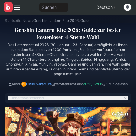
Suchen
Deutsch
/
Startseite
/
News
/
Genshin Lantern Rite 2026: Guide zur besten kostenlosen 4-Sterne-Wahl
Genshin Lantern Rite 2026: Guide zur besten
kostenlosen 4-Sterne-Wahl
Das Laternenritual 2026 (30. Januar - 23. Februar) ermöglicht es Ihnen,
nach dem Sammeln von 1200 Punkten „Festlicher Vorfreude“ einen
kostenlosen 4-Sterne-Charakter aus Liyue zu wählen. Zur Auswahl
stehen 11 Charaktere: Xiangling, Xingqiu, Beidou, Ningguang, Yanfei,
Chongyun, Xinyan, Yun Jin, Yaoyao, Gaming und Lan Yan. Ihre Wahl sollte
auf Ihren Abenteuerrang, Lücken in Ihrem Team und benötigte Sternbilder
abgestimmt sein.
Autor:
Emily Nakamura
Veröffentlicht am:
2026/02/08
8 min gelesen
Inhaltsverzeichnis