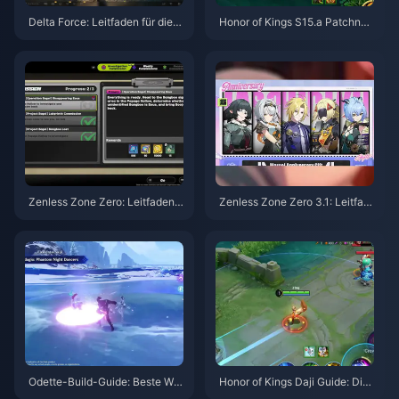
Delta Force: Leitfaden für die b
Honor of Kings S15.a Patchnot
esten Einstellungen | August 2
es | August 2026
026
Zenless Zone Zero: Leitfaden z
Zenless Zone Zero 3.1: Leitfad
u Operation Bagel | August 202
en zur Auswahl des Freien Age
6
nten | August 2026
Odette-Build-Guide: Beste Waf
Honor of Kings Daji Guide: Die
fen, Artefakte & Teams | Augus
10 besten Tricks | August 2026