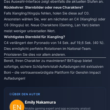
Das Auswahl-Interface zeigt ebenfalls die aktuellen Stufen an.
Rückkehrer: Sternbilder oder neue Charaktere?
Falls Xiangling/Xingqiu fehlen, holen Sie diese auf C0.
Ansonsten wählen Sie, wer am nächsten an C4 (Xiangling) oder
C6 (Xingqiu) ist. Neue Charaktere (Gaming, Lan Yan) bieten
meist weniger universellen Wert.
Wichtigstes Sternbild für Xiangling?
C4 verlängert den Pyronado von 14 Sek. auf 19,6 Sek. (40 %).
Dies ermöglicht perfekte Rotationen im National-Team.
Priorisieren Sie dies vor allem anderen.
Bereit, Ihren Charakter zu maximieren? BitTopup bietet
sofortige, sichere Schöpferkristall-Aufladungen mit exklusiven
Boni – die vertrauenswürdigste Plattform für Genshin Impact
Aufladungen!
ÜBER DEN AUTOR
Emily Nakamura
Mobile gaming expert and app economy analyst