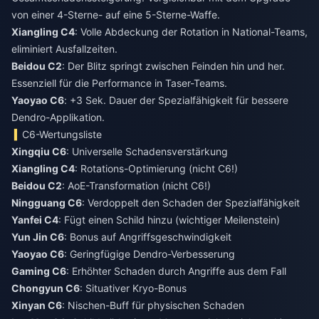
von einer 4-Sterne- auf eine 5-Sterne-Waffe.
Xiangling C4
: Volle Abdeckung der Rotation in National-Teams,
eliminiert Ausfallzeiten.
Beidou C2
: Der Blitz springt zwischen Feinden hin und her.
Essenziell für die Performance in Taser-Teams.
Yaoyao C6
: +3 Sek. Dauer der Spezialfähigkeit für bessere
Dendro-Applikation.
C6-Wertungsliste
Xingqiu C6
: Universelle Schadensverstärkung
Xiangling C4
: Rotations-Optimierung (nicht C6!)
Beidou C2
: AoE-Transformation (nicht C6!)
Ningguang C6
: Verdoppelt den Schaden der Spezialfähigkeit
Yanfei C4
: Fügt einen Schild hinzu (wichtiger Meilenstein)
Yun Jin C6
: Bonus auf Angriffsgeschwindigkeit
Yaoyao C6
: Geringfügige Dendro-Verbesserung
Gaming C6
: Erhöhter Schaden durch Angriffe aus dem Fall
Chongyun C6
: Situativer Kryo-Bonus
Xinyan C6
: Nischen-Buff für physischen Schaden