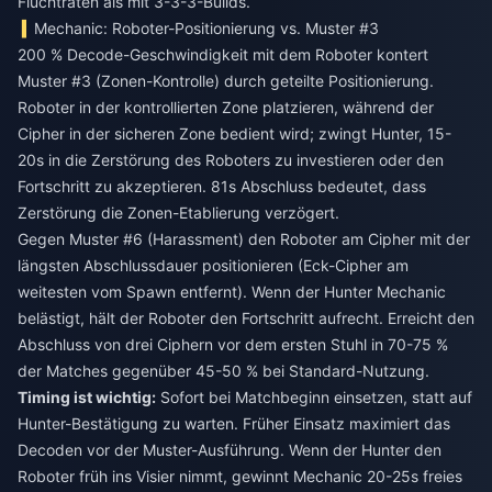
Fluchtraten als mit 3-3-3-Builds.
Mechanic: Roboter-Positionierung vs. Muster #3
200 % Decode-Geschwindigkeit mit dem Roboter kontert
Muster #3 (Zonen-Kontrolle) durch geteilte Positionierung.
Roboter in der kontrollierten Zone platzieren, während der
Cipher in der sicheren Zone bedient wird; zwingt Hunter, 15-
20s in die Zerstörung des Roboters zu investieren oder den
Fortschritt zu akzeptieren. 81s Abschluss bedeutet, dass
Zerstörung die Zonen-Etablierung verzögert.
Gegen Muster #6 (Harassment) den Roboter am Cipher mit der
längsten Abschlussdauer positionieren (Eck-Cipher am
weitesten vom Spawn entfernt). Wenn der Hunter Mechanic
belästigt, hält der Roboter den Fortschritt aufrecht. Erreicht den
Abschluss von drei Ciphern vor dem ersten Stuhl in 70-75 %
der Matches gegenüber 45-50 % bei Standard-Nutzung.
Timing ist wichtig:
Sofort bei Matchbeginn einsetzen, statt auf
Hunter-Bestätigung zu warten. Früher Einsatz maximiert das
Decoden vor der Muster-Ausführung. Wenn der Hunter den
Roboter früh ins Visier nimmt, gewinnt Mechanic 20-25s freies