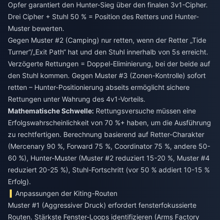
Opfer garantiert den Hunter-Sieg über den finalen 3v1-Cipher.
Drei Cipher + Stuhl 50 % = Position des Retters und Hunter-
Muster bewerten.
Gegen Muster #2 (Camping) nur retten, wenn der Retter „Tide
Turner“/„Exit Path“ hat und den Stuhl innerhalb von 5s erreicht.
Verzögerte Rettungen = Doppel-Eliminierung, bei der beide auf
den Stuhl kommen. Gegen Muster #3 (Zonen-Kontrolle) sofort
retten – Hunter-Positionierung abseits ermöglicht sichere
Rettungen unter Wahrung des 4v1-Vorteils.
Mathematische Schwelle:
Rettungsversuche müssen eine
Erfolgswahrscheinlichkeit von 70 %+ haben, um die Ausführung
zu rechtfertigen. Berechnung basierend auf Retter-Charakter
(Mercenary 90 %, Forward 75 %, Coordinator 75 %, andere 50-
60 %), Hunter-Muster (Muster #2 reduziert 15-20 %, Muster #4
reduziert 20-25 %), Stuhl-Fortschritt (vor 50 % addiert 10-15 %
Erfolg).
Anpassungen der Kiting-Routen
Muster #1 (Aggressiver Druck) erfordert fensterfokussierte
Routen. Stärkste Fenster-Loops identifizieren (Arms Factory