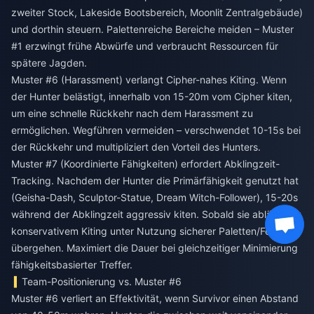
zweiter Stock, Lakeside Bootsbereich, Moonlit Zentralgebäude)
und dorthin steuern. Palettenreiche Bereiche meiden – Muster
#1 erzwingt frühe Abwürfe und verbraucht Ressourcen für
spätere Jagden.
Muster #6 (Harassment) verlangt Cipher-nahes Kiting. Wenn
der Hunter belästigt, innerhalb von 15-20m vom Cipher kiten,
um eine schnelle Rückkehr nach dem Harassment zu
ermöglichen. Wegführen vermeiden – verschwendet 10-15s bei
der Rückkehr und multipliziert den Vorteil des Hunters.
Muster #7 (Koordinierte Fähigkeiten) erfordert Abklingzeit-
Tracking. Nachdem der Hunter die Primärfähigkeit genutzt hat
(Geisha-Dash, Sculptor-Statue, Dream Witch-Follower), 15-20s
während der Abklingzeit aggressiv kiten. Sobald sie abläuft, zu
konservativem Kiting unter Nutzung sicherer Paletten/Fenster
übergehen. Maximiert die Dauer bei gleichzeitiger Minimierung
fähigkeitsbasierter Treffer.
Team-Positionierung vs. Muster #6
Muster #6 verliert an Effektivität, wenn Survivor einen Abstand