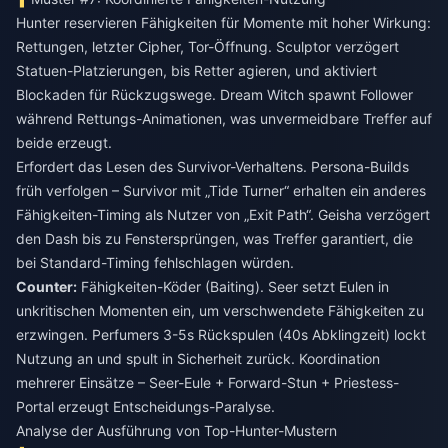
Hunter reservieren Fähigkeiten für Momente mit hoher Wirkung:
Rettungen, letzter Cipher, Tor-Öffnung. Sculptor verzögert
Statuen-Platzierungen, bis Retter agieren, und aktiviert
Blockaden für Rückzugswege. Dream Witch spawnt Follower
während Rettungs-Animationen, was unvermeidbare Treffer auf
beide erzeugt.
Erfordert das Lesen des Survivor-Verhaltens. Persona-Builds
früh verfolgen – Survivor mit „Tide Turner“ erhalten ein anderes
Fähigkeiten-Timing als Nutzer von „Exit Path“. Geisha verzögert
den Dash bis zu Fenstersprüngen, was Treffer garantiert, die
bei Standard-Timing fehlschlagen würden.
Counter:
Fähigkeiten-Köder (Baiting). Seer setzt Eulen in
unkritischen Momenten ein, um verschwendete Fähigkeiten zu
erzwingen. Perfumers 3-5s Rückspulen (40s Abklingzeit) lockt
Nutzung an und spult in Sicherheit zurück. Koordination
mehrerer Einsätze – Seer-Eule + Forward-Stun + Priestess-
Portal erzeugt Entscheidungs-Paralyse.
Analyse der Ausführung von Top-Hunter-Mustern