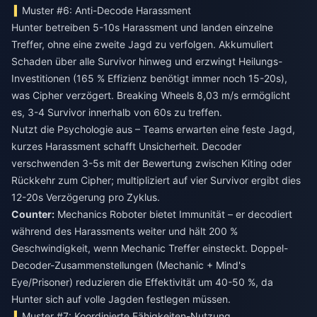
Muster #6: Anti-Decode Harassment
Hunter betreiben 5-10s Harassment und landen einzelne
Treffer, ohne eine zweite Jagd zu verfolgen. Akkumuliert
Schaden über alle Survivor hinweg und erzwingt Heilungs-
Investitionen (165 % Effizienz benötigt immer noch 15-20s),
was Cipher verzögert. Breaking Wheels 8,03 m/s ermöglicht
es, 3-4 Survivor innerhalb von 60s zu treffen.
Nutzt die Psychologie aus – Teams erwarten eine feste Jagd,
kurzes Harassment schafft Unsicherheit. Decoder
verschwenden 3-5s mit der Bewertung zwischen Kiting oder
Rückkehr zum Cipher; multipliziert auf vier Survivor ergibt dies
12-20s Verzögerung pro Zyklus.
Counter:
Mechanics Roboter bietet Immunität – er decodiert
während des Harassments weiter und hält 200 %
Geschwindigkeit, wenn Mechanic Treffer einsteckt. Doppel-
Decoder-Zusammenstellungen (Mechanic + Mind's
Eye/Prisoner) reduzieren die Effektivität um 40-50 %, da
Hunter sich auf volle Jagden festlegen müssen.
Muster #7: Koordinierte Fähigkeiten-Nutzung