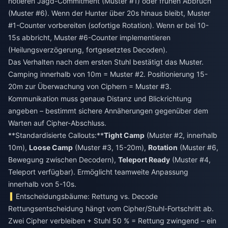
notieren Jagd-Commitment (Muster #1) oder frühen Abbruch
(Muster #6). Wenn der Hunter über 20s hinaus bleibt, Muster
#1-Counter vorbereiten (sofortige Rotation). Wenn er bei 10-
15s abbricht, Muster #6-Counter implementieren
(Heilungsverzögerung, fortgesetztes Decoden).
Das Verhalten nach dem ersten Stuhl bestätigt das Muster.
Camping innerhalb von 10m = Muster #2. Positionierung 15-
20m zur Überwachung von Ciphern = Muster #3.
Kommunikation muss genaue Distanz und Blickrichtung
angeben – bestimmt sichere Annäherungen gegenüber dem
Warten auf Cipher-Abschluss.
**Standardisierte Callouts:**
Tight Camp
(Muster #2, innerhalb
10m),
Loose Camp
(Muster #3, 15-20m),
Rotation
(Muster #6,
Bewegung zwischen Decodern),
Teleport Ready
(Muster #4,
Teleport verfügbar). Ermöglicht teamweite Anpassung
innerhalb von 5-10s.
Entscheidungsbäume: Rettung vs. Decode
Rettungsentscheidung hängt vom Cipher/Stuhl-Fortschritt ab.
Zwei Cipher verbleiben + Stuhl 50 % = Rettung zwingend – ein