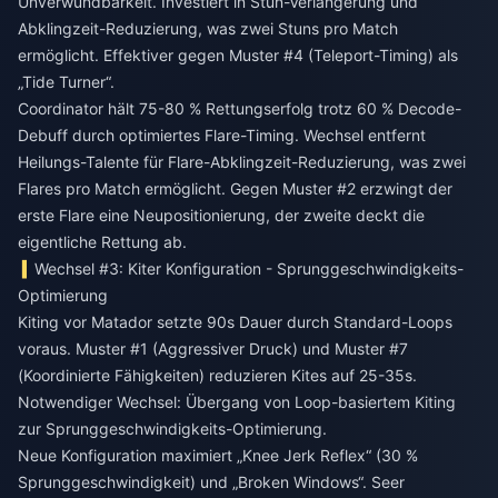
Unverwundbarkeit. Investiert in Stun-Verlängerung und
Abklingzeit-Reduzierung, was zwei Stuns pro Match
ermöglicht. Effektiver gegen Muster #4 (Teleport-Timing) als
„Tide Turner“.
Coordinator hält 75-80 % Rettungserfolg trotz 60 % Decode-
Debuff durch optimiertes Flare-Timing. Wechsel entfernt
Heilungs-Talente für Flare-Abklingzeit-Reduzierung, was zwei
Flares pro Match ermöglicht. Gegen Muster #2 erzwingt der
erste Flare eine Neupositionierung, der zweite deckt die
eigentliche Rettung ab.
Wechsel #3: Kiter Konfiguration - Sprunggeschwindigkeits-
Optimierung
Kiting vor Matador setzte 90s Dauer durch Standard-Loops
voraus. Muster #1 (Aggressiver Druck) und Muster #7
(Koordinierte Fähigkeiten) reduzieren Kites auf 25-35s.
Notwendiger Wechsel: Übergang von Loop-basiertem Kiting
zur Sprunggeschwindigkeits-Optimierung.
Neue Konfiguration maximiert „Knee Jerk Reflex“ (30 %
Sprunggeschwindigkeit) und „Broken Windows“. Seer