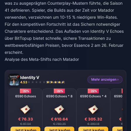
was zu ausgeprägten Counterplay-Mustern führte, die Saison
41 definieren. Spieler, die Builds aus der Zeit vor Matador
verwenden, verzeichnen um 10-15 % niedrigere Win-Rates.
Für den kompetitiven Fortschritt ist das Sichern notwendiger
Charaktere entscheidend. Das
Aufladen von Identity V Echoes
über BitTopup bietet schnelle, sichere Transaktionen zu
wettbewerbsfähigen Preisen, bevor Essence 2 am 26. Februar
erscheint.
Analyse des Meta-Shifts nach Matador
Identity V
Mehr anzeigen ›
4.53
916 verkauft
-22%
-22%
-22%
-22%
6590 Echoes
6590 Echoes * 8
6590 Echoes * 4
6590 Echo
€ 76.33
€ 610.64
€ 305.32
€ 152
€ 97.54
€ 780.35
€ 390.18
€ 195.
Jetzt kaufen
Jetzt kaufen
Jetzt kaufen
Jetzt ka