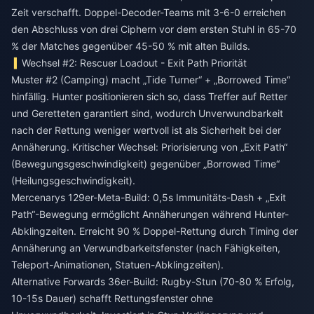
Zeit verschafft. Doppel-Decoder-Teams mit 3-6-0 erreichen
den Abschluss von drei Ciphern vor dem ersten Stuhl in 65-70
% der Matches gegenüber 45-50 % mit alten Builds.
Wechsel #2: Rescuer Loadout - Exit Path Priorität
Muster #2 (Camping) macht „Tide Turner“ + „Borrowed Time“
hinfällig. Hunter positionieren sich so, dass Treffer auf Retter
und Geretteten garantiert sind, wodurch Unverwundbarkeit
nach der Rettung weniger wertvoll ist als Sicherheit bei der
Annäherung. Kritischer Wechsel: Priorisierung von „Exit Path“
(Bewegungsgeschwindigkeit) gegenüber „Borrowed Time“
(Heilungsgeschwindigkeit).
Mercenarys 129er-Meta-Build: 0,5s Immunitäts-Dash + „Exit
Path“-Bewegung ermöglicht Annäherungen während Hunter-
Abklingzeiten. Erreicht 90 % Doppel-Rettung durch Timing der
Annäherung an Verwundbarkeitsfenster (nach Fähigkeiten,
Teleport-Animationen, Statuen-Abklingzeiten).
Alternative Forwards 36er-Build: Rugby-Stun (70-80 % Erfolg,
10-15s Dauer) schafft Rettungsfenster ohne