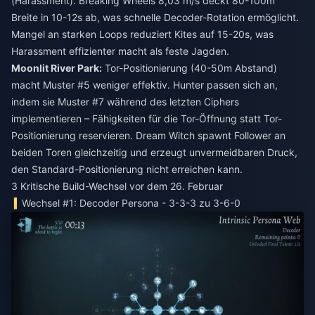
(Harassment). Breaking Wheels 8,03 m/s deckt 80-100m
Breite in 10-12s ab, was schnelle Decoder-Rotation ermöglicht.
Mangel an starken Loops reduziert Kites auf 15-20s, was
Harassment effizienter macht als feste Jagden.
Moonlit River Park:
Tor-Positionierung (40-50m Abstand)
macht Muster #5 weniger effektiv. Hunter passen sich an,
indem sie Muster #7 während des letzten Ciphers
implementieren – Fähigkeiten für die Tor-Öffnung statt Tor-
Positionierung reservieren. Dream Witch spawnt Follower an
beiden Toren gleichzeitig und erzeugt unvermeidbaren Druck,
den Standard-Positionierung nicht erreichen kann.
3 Kritische Build-Wechsel vor dem 26. Februar
Wechsel #1: Decoder Persona - 3-3-3 zu 3-6-0