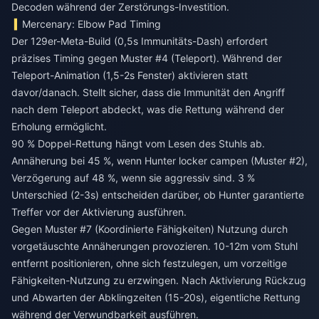
Decoden während der Zerstörungs-Investition.
Mercenary: Elbow Pad Timing
Der 129er-Meta-Build (0,5s Immunitäts-Dash) erfordert
präzises Timing gegen Muster #4 (Teleport). Während der
Teleport-Animation (1,5-2s Fenster) aktivieren statt
davor/danach. Stellt sicher, dass die Immunität den Angriff
nach dem Teleport abdeckt, was die Rettung während der
Erholung ermöglicht.
90 % Doppel-Rettung hängt vom Lesen des Stuhls ab.
Annäherung bei 45 %, wenn Hunter locker campen (Muster #2),
Verzögerung auf 48 %, wenn sie aggressiv sind. 3 %
Unterschied (2-3s) entscheiden darüber, ob Hunter garantierte
Treffer vor der Aktivierung ausführen.
Gegen Muster #7 (Koordinierte Fähigkeiten) Nutzung durch
vorgetäuschte Annäherungen provozieren. 10-12m vom Stuhl
entfernt positionieren, ohne sich festzulegen, um vorzeitige
Fähigkeiten-Nutzung zu erzwingen. Nach Aktivierung Rückzug
und Abwarten der Abklingzeiten (15-20s), eigentliche Rettung
während der Verwundbarkeit ausführen.