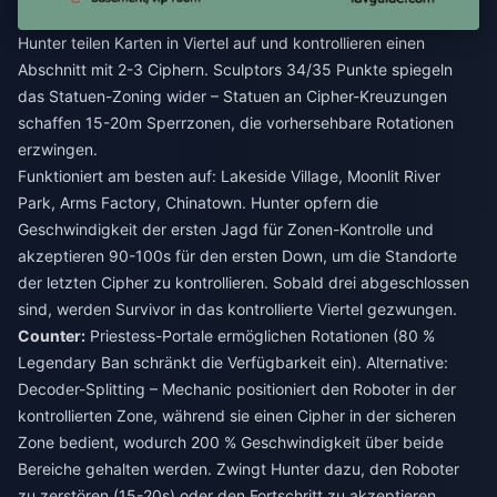
Hunter teilen Karten in Viertel auf und kontrollieren einen
Abschnitt mit 2-3 Ciphern. Sculptors 34/35 Punkte spiegeln
das Statuen-Zoning wider – Statuen an Cipher-Kreuzungen
schaffen 15-20m Sperrzonen, die vorhersehbare Rotationen
erzwingen.
Funktioniert am besten auf: Lakeside Village, Moonlit River
Park, Arms Factory, Chinatown. Hunter opfern die
Geschwindigkeit der ersten Jagd für Zonen-Kontrolle und
akzeptieren 90-100s für den ersten Down, um die Standorte
der letzten Cipher zu kontrollieren. Sobald drei abgeschlossen
sind, werden Survivor in das kontrollierte Viertel gezwungen.
Counter:
Priestess-Portale ermöglichen Rotationen (80 %
Legendary Ban schränkt die Verfügbarkeit ein). Alternative:
Decoder-Splitting – Mechanic positioniert den Roboter in der
kontrollierten Zone, während sie einen Cipher in der sicheren
Zone bedient, wodurch 200 % Geschwindigkeit über beide
Bereiche gehalten werden. Zwingt Hunter dazu, den Roboter
zu zerstören (15-20s) oder den Fortschritt zu akzeptieren.