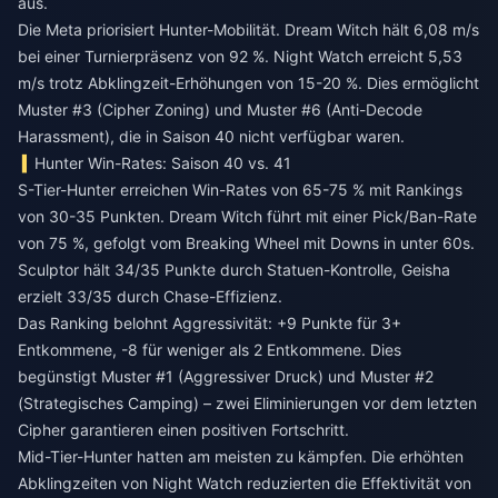
aus.
Die Meta priorisiert Hunter-Mobilität. Dream Witch hält 6,08 m/s
bei einer Turnierpräsenz von 92 %. Night Watch erreicht 5,53
m/s trotz Abklingzeit-Erhöhungen von 15-20 %. Dies ermöglicht
Muster #3 (Cipher Zoning) und Muster #6 (Anti-Decode
Harassment), die in Saison 40 nicht verfügbar waren.
Hunter Win-Rates: Saison 40 vs. 41
S-Tier-Hunter erreichen Win-Rates von 65-75 % mit Rankings
von 30-35 Punkten. Dream Witch führt mit einer Pick/Ban-Rate
von 75 %, gefolgt vom Breaking Wheel mit Downs in unter 60s.
Sculptor hält 34/35 Punkte durch Statuen-Kontrolle, Geisha
erzielt 33/35 durch Chase-Effizienz.
Das Ranking belohnt Aggressivität: +9 Punkte für 3+
Entkommene, -8 für weniger als 2 Entkommene. Dies
begünstigt Muster #1 (Aggressiver Druck) und Muster #2
(Strategisches Camping) – zwei Eliminierungen vor dem letzten
Cipher garantieren einen positiven Fortschritt.
Mid-Tier-Hunter hatten am meisten zu kämpfen. Die erhöhten
Abklingzeiten von Night Watch reduzierten die Effektivität von