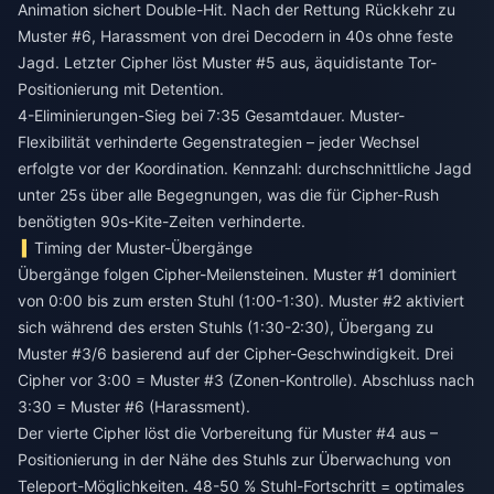
Animation sichert Double-Hit. Nach der Rettung Rückkehr zu
Muster #6, Harassment von drei Decodern in 40s ohne feste
Jagd. Letzter Cipher löst Muster #5 aus, äquidistante Tor-
Positionierung mit Detention.
4-Eliminierungen-Sieg bei 7:35 Gesamtdauer. Muster-
Flexibilität verhinderte Gegenstrategien – jeder Wechsel
erfolgte vor der Koordination. Kennzahl: durchschnittliche Jagd
unter 25s über alle Begegnungen, was die für Cipher-Rush
benötigten 90s-Kite-Zeiten verhinderte.
Timing der Muster-Übergänge
Übergänge folgen Cipher-Meilensteinen. Muster #1 dominiert
von 0:00 bis zum ersten Stuhl (1:00-1:30). Muster #2 aktiviert
sich während des ersten Stuhls (1:30-2:30), Übergang zu
Muster #3/6 basierend auf der Cipher-Geschwindigkeit. Drei
Cipher vor 3:00 = Muster #3 (Zonen-Kontrolle). Abschluss nach
3:30 = Muster #6 (Harassment).
Der vierte Cipher löst die Vorbereitung für Muster #4 aus –
Positionierung in der Nähe des Stuhls zur Überwachung von
Teleport-Möglichkeiten. 48-50 % Stuhl-Fortschritt = optimales