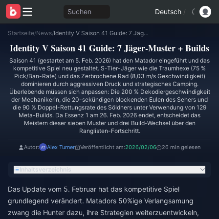
Suchen
Deutsch
/
Startseite
/
News
/
Identity V Saison 41 Guide: 7 Jäger-Muster + Builds
Identity V Saison 41 Guide: 7 Jäger-Muster + Builds
Saison 41 (gestartet am 5. Feb. 2026) hat den Matador eingeführt und das
kompetitive Spiel neu gestaltet. S-Tier-Jäger wie die Traumhexe (75 %
Pick/Ban-Rate) und das Zerbrochene Rad (8,03 m/s Geschwindigkeit)
dominieren durch aggressiven Druck und strategisches Camping.
Überlebende müssen sich anpassen: Die 200 % Dekodiergeschwindigkeit
der Mechanikerin, die 20-sekündigen blockenden Eulen des Sehers und
die 90 % Doppel-Rettungsrate des Söldners unter Verwendung von 129
Meta-Builds. Da Essenz 1 am 26. Feb. 2026 endet, entscheidet das
Meistern dieser sieben Muster und drei Build-Wechsel über den
Ranglisten-Fortschritt.
Autor:
Alex Turner
Veröffentlicht am:
2026/02/06
26 min gelesen
Inhaltsverzeichnis
Das Update vom 5. Februar hat das kompetitive Spiel
grundlegend verändert. Matadors 50%ige Verlangsamung
zwang die Hunter dazu, ihre Strategien weiterzuentwickeln,