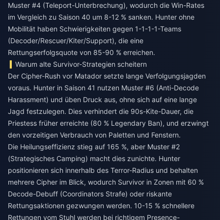
Muster #4 (Teleport-Unterbrechung), wodurch die Win-Rates
im Vergleich zu Saison 40 um 8-12 % sanken. Hunter ohne
Mobilität haben Schwierigkeiten gegen 1-1-1-1-Teams
(Decoder/Rescuer/Kiter/Support), die eine
Rettungserfolgsquote von 85-90 % erreichen.
Warum alte Survivor-Strategien scheitern
Der Cipher-Rush vor Matador setzte lange Verfolgungsjagden
voraus. Hunter in Saison 41 nutzen Muster #6 (Anti-Decode
Harassment) und üben Druck aus, ohne sich auf eine lange
Jagd festzulegen. Dies verhindert die 90s-Kite-Dauer, die
Priestess früher erreichte (80 % Legendary Ban), und erzwingt
den vorzeitigen Verbrauch von Paletten und Fenstern.
Die Heilungseffizienz stieg auf 165 %, aber Muster #2
(Strategisches Camping) macht dies zunichte. Hunter
positionieren sich innerhalb des Terror-Radius und behalten
mehrere Cipher im Blick, wodurch Survivor in Zonen mit 60 %
Decode-Debuff (Coordinators Strafe) oder riskante
Rettungsaktionen gezwungen werden. 10-15 % schnellere
Rettungen vom Stuhl werden bei richtigem Presence-