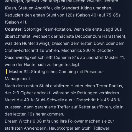
verfolgen, gefolgt von fähigkeitsbasierten zweiten Treffern
(Dash, Statuen-Angriffe), die Standard-Kiting umgehen.
Reduziert den ersten Stuhl von 120s (Saison 40) auf 75-85s
(Saison 41).
Counter:
Sofortige Team-Rotation. Wenn die erste Jagd 30s
überschreitet, wechselt der nächste Decoder zum Harassment,
was den Hunter zwingt, zwischen dem ersten Down oder dem
Cipher-Fortschritt zu wählen. Mechanics 200 % Decode-
Geschwindigkeit schließt Cipher in 81s ab und stört Muster #1,
wenn der Hunter sich zu lange festlegt.
Muster #2: Strategisches Camping mit Presence-
Management
Nach dem ersten Stuhl etablieren Hunter einen Terror-Radius,
der 2-3 Cipher abdeckt, während sie Rettungen verhindern.
Nutzt die 49 %-Stuhl-Schwelle aus – Fortschritt bis 45-48 %
zulassen, dann garantierte Treffer auf Retter ausführen, die in
den letzten 10s herankommen.
Dream Witchs 6,08 m/s und ihre Follower machen sie zur
stärksten Anwenderin. Hauptkörper am Stuhl, Follower