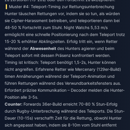
Muster #4: Teleport-Timing zur Rettungsunterbrechung
Hunter täuschen Rettungen vor, indem sie so tun, als würden
sie Cipher-Harassment betreiben, und teleportieren dann bei
48-50 % Fortschritt zum Stuhl. Night Watchs 5,53 m/s
ermöglicht eine schnelle Positionierung nach dem Teleport trotz
15-20 % erhöhter Abklingzeiten. Erfolg tritt ein, wenn Retter
während der
Abwesenheit
des Hunters agieren und beim
Teleport sofort mit dessen Präsenz konfrontiert werden.
Timing ist kritisch: Teleport benötigt 1,5-2s, Hunter können
nicht angreifen. Erfahrene Retter wie Mercenary (129er-Build)
timen Annäherungen während der Teleport-Animation und
führen Rettungen während des Verwundbarkeitsfensters aus.
Erfordert präzise Kommunikation – Decoder melden die Hunter-
Position alle 3-5s.
Counter:
Forwards 36er-Build erreicht 70-80 % Stun-Erfolg
durch Rugby-Unterbrechung während des Teleports. Die Stun-
Dauer (10-15s) verschafft Zeit für die Rettung, obwohl Hunter
sich angepasst haben, indem sie 8-10m vom Stuhl entfernt