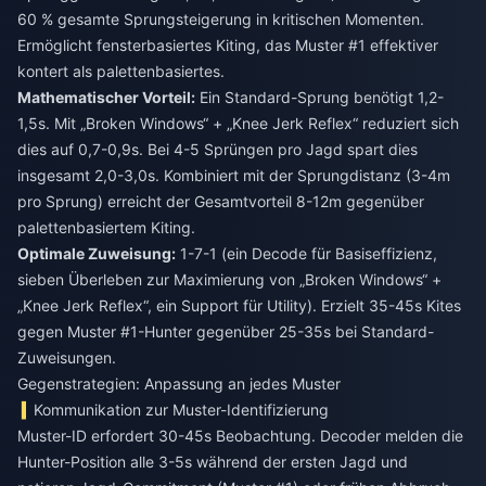
60 % gesamte Sprungsteigerung in kritischen Momenten.
Ermöglicht fensterbasiertes Kiting, das Muster #1 effektiver
kontert als palettenbasiertes.
Mathematischer Vorteil:
Ein Standard-Sprung benötigt 1,2-
1,5s. Mit „Broken Windows“ + „Knee Jerk Reflex“ reduziert sich
dies auf 0,7-0,9s. Bei 4-5 Sprüngen pro Jagd spart dies
insgesamt 2,0-3,0s. Kombiniert mit der Sprungdistanz (3-4m
pro Sprung) erreicht der Gesamtvorteil 8-12m gegenüber
palettenbasiertem Kiting.
Optimale Zuweisung:
1-7-1 (ein Decode für Basiseffizienz,
sieben Überleben zur Maximierung von „Broken Windows“ +
„Knee Jerk Reflex“, ein Support für Utility). Erzielt 35-45s Kites
gegen Muster #1-Hunter gegenüber 25-35s bei Standard-
Zuweisungen.
Gegenstrategien: Anpassung an jedes Muster
Kommunikation zur Muster-Identifizierung
Muster-ID erfordert 30-45s Beobachtung. Decoder melden die
Hunter-Position alle 3-5s während der ersten Jagd und