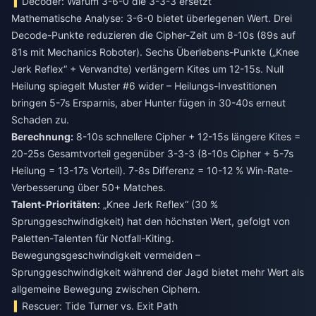
Decoder: Warum 3-6-0 die 3-3-3 ersetzt
Mathematische Analyse: 3-6-0 bietet überlegenen Wert. Drei
Decode-Punkte reduzieren die Cipher-Zeit um 8-10s (89s auf
81s mit Mechanics Roboter). Sechs Überlebens-Punkte („Knee
Jerk Reflex“ + Verwandte) verlängern Kites um 12-15s. Null
Heilung spiegelt Muster #6 wider – Heilungs-Investitionen
bringen 5-7s Ersparnis, aber Hunter fügen in 30-40s erneut
Schaden zu.
Berechnung:
8-10s schnellere Cipher + 12-15s längere Kites =
20-25s Gesamtvorteil gegenüber 3-3-3 (8-10s Cipher + 5-7s
Heilung = 13-17s Vorteil). 7-8s Differenz = 10-12 % Win-Rate-
Verbesserung über 50+ Matches.
Talent-Prioritäten:
„Knee Jerk Reflex“ (30 %
Sprunggeschwindigkeit) hat den höchsten Wert, gefolgt von
Paletten-Talenten für Notfall-Kiting.
Bewegungsgeschwindigkeit vermeiden –
Sprunggeschwindigkeit während der Jagd bietet mehr Wert als
allgemeine Bewegung zwischen Ciphern.
Rescuer: Tide Turner vs. Exit Path