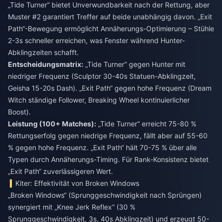
„Tide Turner“ bietet Unverwundbarkeit nach der Rettung, aber
Muster #2 garantiert Treffer auf beide unabhängig davon. „Exit
Path“-Bewegung ermöglicht Annäherungs-Optimierung – Stühle
2-3s schneller erreichen, was Fenster während Hunter-
Abklingzeiten schafft.
Entscheidungsmatrix:
„Tide Turner“ gegen Hunter mit
niedriger Frequenz (Sculptor 30-40s Statuen-Abklingzeit,
Geisha 15-20s Dash). „Exit Path“ gegen hohe Frequenz (Dream
Witch ständige Follower, Breaking Wheel kontinuierlicher
Boost).
Leistung (100+ Matches):
„Tide Turner“ erreicht 75-80 %
Rettungserfolg gegen niedrige Frequenz, fällt aber auf 55-60
% gegen hohe Frequenz. „Exit Path“ hält 70-75 % über alle
Typen durch Annäherungs-Timing. Für Rank-Konsistenz bietet
„Exit Path“ zuverlässigeren Wert.
Kiter: Effektivität von Broken Windows
„Broken Windows“ (Sprunggeschwindigkeit nach Sprüngen)
synergiert mit „Knee Jerk Reflex“ (30 %
Sprunggeschwindigkeit, 3s, 40s Abklingzeit) und erzeugt 50-