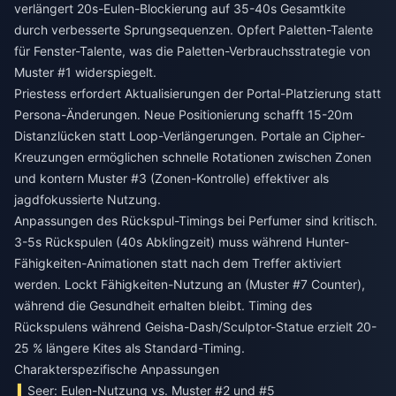
verlängert 20s-Eulen-Blockierung auf 35-40s Gesamtkite
durch verbesserte Sprungsequenzen. Opfert Paletten-Talente
für Fenster-Talente, was die Paletten-Verbrauchsstrategie von
Muster #1 widerspiegelt.
Priestess erfordert Aktualisierungen der Portal-Platzierung statt
Persona-Änderungen. Neue Positionierung schafft 15-20m
Distanzlücken statt Loop-Verlängerungen. Portale an Cipher-
Kreuzungen ermöglichen schnelle Rotationen zwischen Zonen
und kontern Muster #3 (Zonen-Kontrolle) effektiver als
jagdfokussierte Nutzung.
Anpassungen des Rückspul-Timings bei Perfumer sind kritisch.
3-5s Rückspulen (40s Abklingzeit) muss während Hunter-
Fähigkeiten-Animationen statt nach dem Treffer aktiviert
werden. Lockt Fähigkeiten-Nutzung an (Muster #7 Counter),
während die Gesundheit erhalten bleibt. Timing des
Rückspulens während Geisha-Dash/Sculptor-Statue erzielt 20-
25 % längere Kites als Standard-Timing.
Charakterspezifische Anpassungen
Seer: Eulen-Nutzung vs. Muster #2 und #5