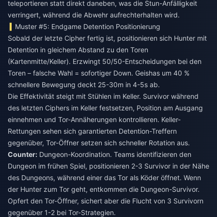
teleportieren statt direkt daneben, was die Stun-Anfälligkeit
verringert, während die Abwehr aufrechterhalten wird.
Muster #5: Endgame Detention Positionierung
Sobald der letzte Cipher fertig ist, positionieren sich Hunter mit
Detention in gleichem Abstand zu den Toren
(Kartenmitte/Keller). Erzwingt 50/50-Entscheidungen bei den
Toren – falsche Wahl = sofortiger Down. Geishas um 40 %
schnellere Bewegung deckt 25-30m in 4-5s ab.
Die Effektivität steigt mit Stühlen im Keller. Survivor während
des letzten Ciphers im Keller festsetzen, Position am Ausgang
einnehmen und Tor-Annäherungen kontrollieren. Keller-
Rettungen sehen sich garantierten Detention-Treffern
gegenüber, Tor-Öffner setzen sich schneller Rotation aus.
Counter:
Dungeon-Koordination. Teams identifizieren den
Dungeon im frühen Spiel, positionieren 2-3 Survivor in der Nähe
des Dungeons, während einer das Tor als Köder öffnet. Wenn
der Hunter zum Tor geht, entkommen die Dungeon-Survivor.
Opfert den Tor-Öffner, sichert aber die Flucht von 3 Survivorn
gegenüber 1-2 bei Tor-Strategien.