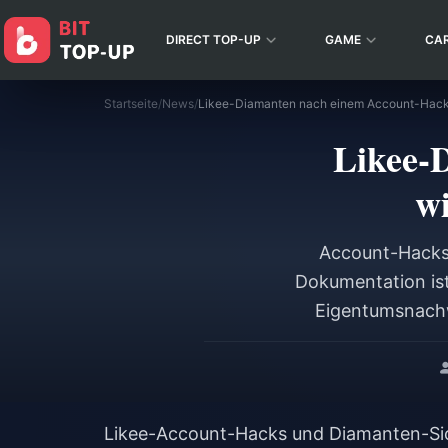
DIRECT TOP-UP
GAME
CA
Startseite
/
News
/
Likee-
wi
Account-Hacks 
Dokumentation ist
Eigentumsnachwe
denen 80 % der Di
Sie, wie Sie Ihre 
Faktor-Auth
Likee-Account-Hacks und Diamanten-Sic