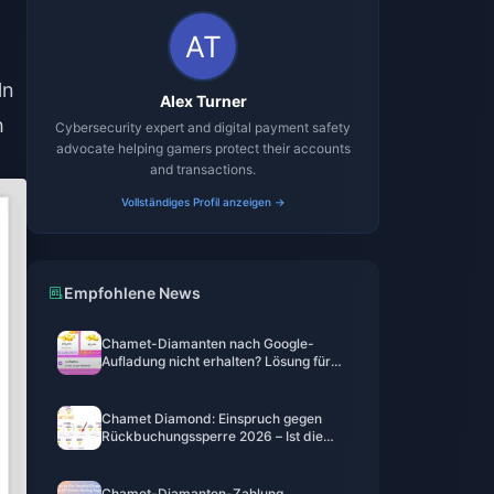
ln
Alex Turner
h
Cybersecurity expert and digital payment safety
advocate helping gamers protect their accounts
and transactions.
Vollständiges Profil anzeigen →
Empfohlene News
Chamet-Diamanten nach Google-
Aufladung nicht erhalten? Lösung für
2026
Chamet Diamond: Einspruch gegen
Rückbuchungssperre 2026 – Ist die
Erfolgsquote wirklich bei 0 %?
Chamet-Diamanten-Zahlung