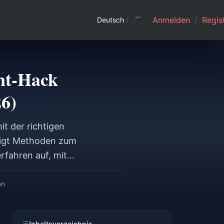
Anmelden
/
Regist
Deutsch
/
nt-Hack
26)
t der richtigen
zeigt Methoden zum
rfahren auf, mit
t werden. Erfahren
nreichen, die Zwei-
en
ss von Likee
Inhaltsverzeichnis