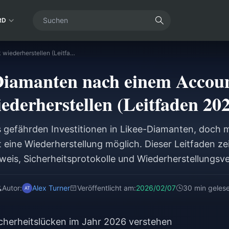
RD
Likee-Diamanten nach einem Account-Hack wiederherstellen (Leitfaden 2026)
Diamanten nach einem Accou
ederherstellen (Leitfaden 20
gefährden Investitionen in Likee-Diamanten, doch mi
 eine Wiederherstellung möglich. Dieser Leitfaden 
is, Sicherheitsprotokolle und Wiederherstellungsve
amanten-Streitfälle innerhalb von 24 Stunden gelös
10-stellige User-ID verifizieren, Transaktionsbelege ei
Autor:
Alex Turner
Veröffentlicht am:
2026/02/07
30 min geles
entifizierung aktivieren und den Untersuchungsproze
durchlaufen.
herheitslücken im Jahr 2026 verstehen