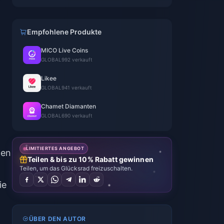
Empfohlene Produkte
MICO Live Coins
GLOBAL
992 verkauft
Likee
.
GLOBAL
941 verkauft
Chamet Diamanten
GLOBAL
690 verkauft
LIMITIERTES ANGEBOT
hen
Teilen & bis zu 10% Rabatt gewinnen
Teilen, um das Glücksrad freizuschalten.
ie
ÜBER DEN AUTOR