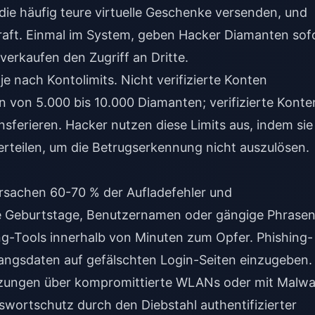
die häufig teure virtuelle Geschenke versenden, und
fkraft. Einmal im System, geben Hacker Diamanten sof
erkaufen den Zugriff an Dritte.
je nach Kontolimits. Nicht verifizierte Konten
 von 5.000 bis 10.000 Diamanten; verifizierte Konte
sferieren. Hacker nutzen diese Limits aus, indem sie
rteilen, um die Betrugserkennung nicht auszulösen.
sachen 60-70 % der Aufladefehler und
ie Geburtstage, Benutzernamen oder gängige Phrase
ing-Tools innerhalb von Minuten zum Opfer. Phishing-
gangsdaten auf gefälschten Login-Seiten einzugeben.
itzungen über kompromittierte WLANs oder mit Malwa
swortschutz durch den Diebstahl authentifizierter