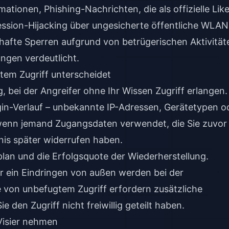
tionen, Phishing-Nachrichten, die als offizielle Lik
ession-Hijacking über ungesicherte öffentliche WLAN
hafte Sperren aufgrund von betrügerischen Aktivität
ngen verdeutlicht.
em Zugriff unterscheidet
 bei der Angreifer ohne Ihr Wissen Zugriff erlangen.
ogin-Verlauf – unbekannte IP-Adressen, Gerätetypen o
, wenn jemand Zugangsdaten verwendet, die Sie zuvor
bnis später widerrufen haben.
plan und die Erfolgsquote der Wiederherstellung.
r ein Eindringen von außen werden bei der
 von unbefugtem Zugriff erfordern zusätzliche
e den Zugriff nicht freiwillig geteilt haben.
Visier nehmen