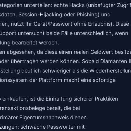
ategorien unterteilen: echte Hacks (unbefugter Zugri
sdaten, Session-Hijacking oder Phishing) und
nen, nutzt Ihr Gerät/Passwort ohne Erlaubnis). Diese
Support untersucht beide Fälle unterschiedlich, wenn
lung bearbeitet werden.
n abgesehen, da diese einen realen Geldwert besitz
oder übertragen werden können. Sobald Diamanten I
stellung deutlich schwieriger als die Wiederherstellu
tionssystem der Plattform macht eine sofortige
p
einkaufen, ist die Einhaltung sicherer Praktiken
 Transaktionsbelege bereit, die bei
primärer Eigentumsnachweis dienen.
letzungen: schwache Passwörter mit