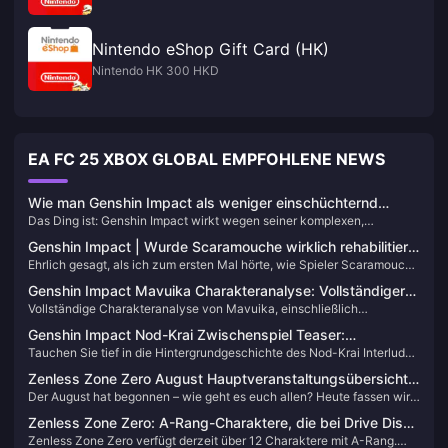
Nintendo eShop Gift Card (HK)
Nintendo HK 300 HKD
EA FC 25 XBOX GLOBAL EMPFOHLENE NEWS
Wie man Genshin Impact als weniger einschüchternd
Das Ding ist: Genshin Impact wirkt wegen seiner komplexen,
empfindet: Ein Leitfaden für Anfänger zum Selbstvertrauen
vielschichtigen Systeme und Gacha-Mechaniken überwältigend. Aber
Genshin Impact | Wurde Scaramouche wirklich rehabilitiert?
das habe ich aus meiner Beschäftigung mit diesem Bereich gelernt:
Ehrlich gesagt, als ich zum ersten Mal hörte, wie Spieler Scaramouche
Die Entwicklung vom „kleinen Schneckenhorn“ zum
Beginne mit Story-Quests, ignoriere den Optimierungsdruck, setze
„kleines Schneckenhorn“ nannten, dachte ich: Wie kann dieser
persönliche Tempogrenzen und konzentriere dich auf die Erkundung
Wanderer
Genshin Impact Mavuika Charakteranalyse: Vollständiger
kaltherzige, gefühllose Fatui-Herold einen so niedlichen Namen
statt auf Meta-Anforderungen, um auf natürliche Weise
Vollständige Charakteranalyse von Mavuika, einschließlich
Leitfaden zum Pyro-Archon
verdienen? Aber als die Geschichte voranschritt, stellte ich fest, dass
Selbstvertrauen aufzubauen.
Persönlichkeit, Kampffähigkeiten, Builds und
die Transformation dieses Charakters viel komplexer war, als ich es
Genshin Impact Nod-Krai Zwischenspiel Teaser:
Teamzusammensetzungen. Erhalten Sie Primogems sicher mit dem
mir vorgestellt hatte.
Tauchen Sie tief in die Hintergrundgeschichte des Nod-Krai Interludes
Vollständige Lore-Analyse & Verborgene Geheimnisse
sicheren Auflade-Service von BitTopup.
von Genshin Impact ein. Entdecken Sie verborgene Geheimnisse,
Enthüllt
Zenless Zone Zero August Hauptveranstaltungsübersicht:
analysieren Sie die Schatten und bereiten Sie sich auf das nächste
Der August hat begonnen – wie geht es euch allen? Heute fassen wir
Alice kommt ins Banner!
Kapitel von Teyvat vor.
die wichtigsten Ereignisse und Aktivitäten zusammen, die im August in
Zenless Zone Zero: A-Rang-Charaktere, die bei Drive Disc
Zenless Zone Zero stattfinden.
Zenless Zone Zero verfügt derzeit über 12 Charaktere mit A-Rang.
6 zu S-Rang werden