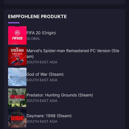
Während Einheiten mit A-Rang im Allgemeinen niedrigere Grundwerte
im Vergleich zu S-Rängen haben, sind viele von ihnen mechanisch
nicht unterlegen. Einige Charaktere mit A-Rang können, wenn sie
EMPFOHLENE PRODUKTE
vollständig bis Disc 6 investiert sind, mit S-Rängen mithalten.
FIFA 20 (Origin)
GLOBAL
Marvel's Spider-man Remastered PC Version (Ste
am)
SOUTH EAST ASIA
God of War (Steam)
SOUTH EAST ASIA
Predator: Hunting Grounds (Steam)
SOUTH EAST ASIA
Daymare: 1998 (Steam)
SOUTH EAST ASIA