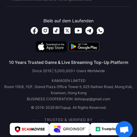
Bleib auf dem Laufenden
10 Years Trusted Game & Live Streaming Top-Up Platform
Since 2016 | 5,000,000+ Users Worldwide
KAMAGEN LIMITED
Room 1508, 15/F, Grand Plaza Office Tower II, 625 Nathan Road, Mong Kok,
Kowloon, Hong Kong
BUSINESS COOPERATION: ibittopup@gmail.com
© 2016-2026 BitTopup. All Rights Reserved.
TRUSTED & VERIFIED BY