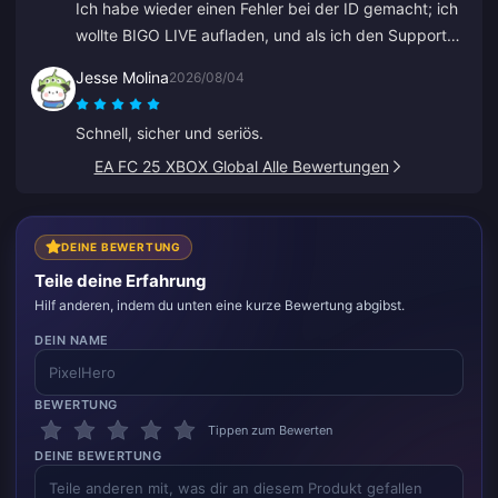
Ich habe wieder einen Fehler bei der ID gemacht; ich
wollte BIGO LIVE aufladen, und als ich den Support
kontaktiert habe, wurde es sehr schnell gelöst. Immer
Jesse Molina
2026/08/04
ein respektvolles und nettes Team. Danke dieses Mal
an ZY.
Schnell, sicher und seriös.
EA FC 25 XBOX Global Alle Bewertungen
DEINE BEWERTUNG
Teile deine Erfahrung
Hilf anderen, indem du unten eine kurze Bewertung abgibst.
DEIN NAME
BEWERTUNG
Tippen zum Bewerten
DEINE BEWERTUNG