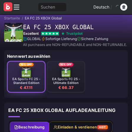
Suchen
Deutsch
/
Startseite
/
EA FC 25 XBOX Global
EA FC 25 XBOX GLOBAL
Excellent
Trustpilot
GLOBAL
Sofortige Lieferung
Sichere Zahlung
All purchases are NON-REFUNDABLE and NON-RETURNABLE.
Nennwert auswählen
10% OFF
10% OFF
EA Sports FC 25 -
EA Sports FC 25 -
Standard Edition
Ultimate Edition
€ 47.11
€ 66.37
EA FC 25 XBOX GLOBAL AUFLADEANLEITUNG
Beschreibung
Einladen & verdienen
HOT