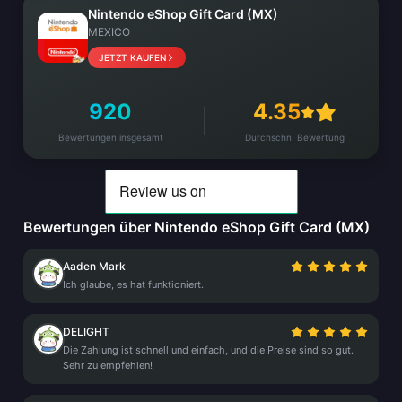
Nintendo eShop Gift Card (MX)
MEXICO
JETZT KAUFEN
920
4.35
Bewertungen insgesamt
Durchschn. Bewertung
Bewertungen über Nintendo eShop Gift Card (MX)
Aaden Mark
Ich glaube, es hat funktioniert.
DELIGHT
Die Zahlung ist schnell und einfach, und die Preise sind so gut.
Sehr zu empfehlen!