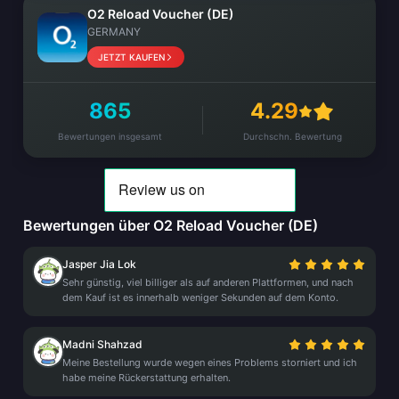
O2 Reload Voucher (DE)
GERMANY
JETZT KAUFEN
865
4.29
Bewertungen insgesamt
Durchschn. Bewertung
Bewertungen über O2 Reload Voucher (DE)
Jasper Jia Lok
Sehr günstig, viel billiger als auf anderen Plattformen, und nach
dem Kauf ist es innerhalb weniger Sekunden auf dem Konto.
Madni Shahzad
Meine Bestellung wurde wegen eines Problems storniert und ich
habe meine Rückerstattung erhalten.