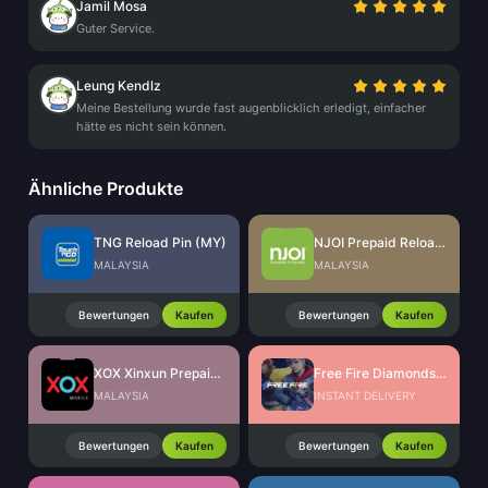
Jamil Mosa
Guter Service.
Leung Kendlz
Meine Bestellung wurde fast augenblicklich erledigt, einfacher
hätte es nicht sein können.
Ähnliche Produkte
TNG Reload Pin (MY)
NJOI Prepaid Reload - Astro (MY)
MALAYSIA
MALAYSIA
Bewertungen
Kaufen
Bewertungen
Kaufen
XOX Xinxun Prepaid Reload (MY)
Free Fire Diamonds EU + TR
MALAYSIA
INSTANT DELIVERY
Bewertungen
Kaufen
Bewertungen
Kaufen