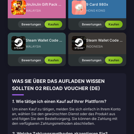
JinJinJin Gift Pack Redeem Code
9 Card 980x
MALAYSIA
HONG KONG
Bewertungen
Kaufen
Bewertungen
Kaufen
Steam Wallet Code (MYR)
Steam Wallet Code (IDR)
MALAYSIA
INDONESIA
Bewertungen
Kaufen
Bewertungen
Kaufen
WAS SIE ÜBER DAS AUFLADEN WISSEN
SOLLTEN O2 RELOAD VOUCHER (DE)
1.
Wie tätige ich einen Kauf auf Ihrer Plattform?
Um einen Kauf zu tätigen, melden Sie sich einfach in Ihrem Konto
an, wählen Sie den gewünschten Dienst oder das Produkt aus
und folgen Sie dem Bestellvorgang. Sie können die Zahlung mit
den verfügbaren Zahlungsmethoden abschließen.
2.
Welche Zahlungsmethoden akzeptieren Sie?