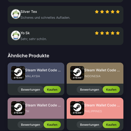
Silver Tex
Sicheres und schnelles Aufladen.
Yo Sk
Sehr, sehr schön.
Ähnliche Produkte
Steam Wallet Code (MYR)
Steam Wallet Code (IDR)
MALAYSIA
INDONESIA
Bewertungen
Kaufen
Bewertungen
Kaufen
Steam Wallet Code (THB)
Steam Wallet Code (PHP)
TH
PHILIPPINES
Bewertungen
Kaufen
Bewertungen
Kaufen