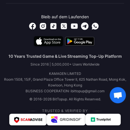
Bleib auf dem Laufenden
10 Years Trusted Game & Live Streaming Top-Up Platform
Since 2016 | 5,000,000+ Users Worldwide
KAMAGEN LIMITED
Room 1508, 15/F, Grand Plaza Office Tower II, 625 Nathan Road, Mong Kok,
Kowloon, Hong Kong
BUSINESS COOPERATION: ibittopup@gmail.com
© 2016-2026 BitTopup. All Rights Reserved.
TRUSTED & VERIFIED BY