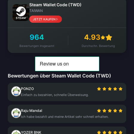
Steam Wallet Code (TWD)
TAIWAN
JETZT KAUFEN
964
4.93
Bewertungen insgesamt
Durchschn. Bewertung
Bewertungen über Steam Wallet Code (TWD)
PONZO
Einfach zu bezahlen, schnelle Überweisung.
Raju Mandal
Ich habe bezahlt und meine Artikel sehr schnell erhalten.
YOZER BNK