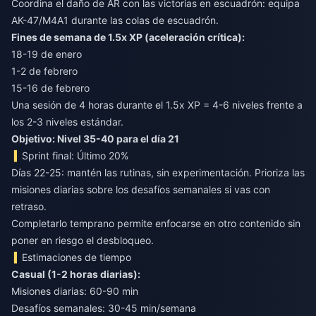
Coordina el daño de AR con las victorias en escuadrón: equipa
AK-47/M4A1 durante las colas de escuadrón.
Fines de semana de 1.5x XP (aceleración crítica):
18-19 de enero
1-2 de febrero
15-16 de febrero
Una sesión de 4 horas durante el 1.5x XP = 4-6 niveles frente a
los 2-3 niveles estándar.
Objetivo: Nivel 35-40 para el día 21
Sprint final: Último 20%
Días 22-25: mantén las rutinas, sin experimentación. Prioriza las
misiones diarias sobre los desafíos semanales si vas con
retraso.
Completarlo temprano permite enfocarse en otro contenido sin
poner en riesgo el desbloqueo.
Estimaciones de tiempo
Casual (1-2 horas diarias):
Misiones diarias: 60-90 min
Desafíos semanales: 30-45 min/semana