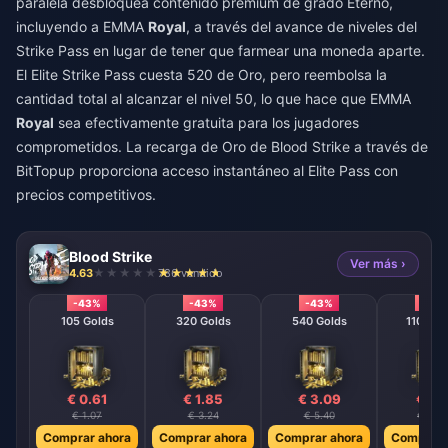
paralela desbloquea contenido premium de grado Eterno,
incluyendo a EMMA
Royal
, a través del avance de niveles del
Strike Pass en lugar de tener que farmear una moneda aparte.
El Elite Strike Pass cuesta 520 de Oro, pero reembolsa la
cantidad total al alcanzar el nivel 50, lo que hace que EMMA
Royal
sea efectivamente gratuita para los jugadores
comprometidos. La
recarga de Oro de Blood Strike
a través de
BitTopup proporciona acceso instantáneo al Elite Pass con
precios competitivos.
Blood Strike
Ver más ›
4.63
786 vendido
-43%
-43%
-43%
-43
105 Golds
320 Golds
540 Golds
1100 Go
€ 0.61
€ 1.85
€ 3.09
€ 6.1
€ 1.07
€ 3.24
€ 5.40
€ 10.8
Comprar ahora
Comprar ahora
Comprar ahora
Comprar 