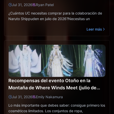
2026): costes, mejores paquetes y recarga
Jul 31, 2026
Ryan Patel
segura
¿Cuántos UC necesitas comprar para la colaboración de
Naruto Shippuden en julio de 2026?Necesitas un
Leer más
Recompensas del evento Otoño en la
Montaña de Where Winds Meet (julio de
2026): lista completa, moneda y prioridad
Jul 31, 2026
Emily Nakamura
Lo más importante que debes saber: consigue primero los
cosméticos limitados. Los conjuntos de ropa,