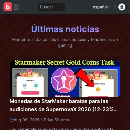
Buscar
español
/
Últimas noticias
Mantente al día con las últimas noticias y tendencias de
gaming
Monedas de StarMaker baratas para las
audiciones de SupernovaX 2026 (12-23%
de descuento)
Aug 06, 2026
Priya Sharma
Las matemáticas importan más que el descuento de la