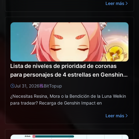
Leer más
Lista de niveles de prioridad de coronas
para personajes de 4 estrellas en Genshin
Impact | Julio de 2026
Jul 31, 2026
BitTopup
¿Necesitas Resina, Mora o la Bendición de la Luna Welkin
para tradear? Recarga de Genshin Impact en
Leer más