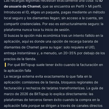
Las recargas legítimas necesitan exactamente una cosa: tu
ID
de usuario de Chamet
, que se encuentra en Perfil > Mi perfil.
Introduces el ID, eliges un paquete, pagas mediante un método
local seguro y los diamantes llegan; sin acceso a la cuenta, sin
compartir credenciales. Por eso es estructuralmente seguro: la
plataforma nunca toca tu inicio de sesión.
Si buscas la opción más económica tras un intento fallido en la
aplicación, aquí es donde una opción de
recarga barata de
diamantes de Chamet
gana su lugar: solo requiere el UID,
entrega instantánea y, a menudo, un 20–35% por debajo de los
precios de la tienda.
Por qué BitTopup suele tener éxito cuando la facturación en
la aplicación falla
La recarga externa evita exactamente lo que falla en la
aplicación: comisiones de la tienda, bloqueos regionales de
facturación y rechazos de tarjetas transfronterizas. La guía de
marzo de 2026 de BitTopup lo explica directamente: las
plataformas de terceros tienen éxito cuando la compra en la
aplicación falla
porque
se dirigen a través de canales directos