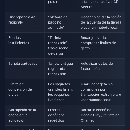
pulsar
lista blanca; activar 3D
Secure
Discrepancia de
"Método de
Hacer coincidir la región
región/IP
pago no
de la cuenta de la tienda
admitido"
o usar un método local
Fondos
"Tarjeta
Recargar saldo;
insuficientes
rechazada"
comprobar límites de
tras el icono
gasto
de carga
Tarjeta caducada
Tarjeta antigua
Actualizar datos de
registrada
facturación
rechazada
Límite de
Los paquetes
Usar una tarjeta sin
conversión de
grandes fallan,
comisiones por
divisa
los pequeños
transacción extranjera o
funcionan
usar moneda local
Corrupción de la
Errores
Borrar la caché de
caché de la
genéricos
Google Play / reinstalar
aplicación
repetidos
Chamet