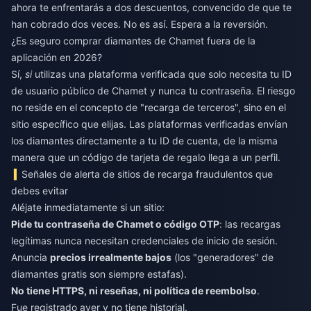
ahora te enfrentarás a dos descuentos, convencido de que te
han cobrado dos veces. No es así. Espera a la reversión.
¿Es seguro comprar diamantes de Chamet fuera de la
aplicación en 2026?
Sí,
si
utilizas una plataforma verificada que solo necesita tu ID
de usuario público de Chamet y nunca tu contraseña. El riesgo
no reside en el concepto de "recarga de terceros", sino en el
sitio específico que elijas. Las plataformas verificadas envían
los diamantes directamente a tu ID de cuenta, de la misma
manera que un código de tarjeta de regalo llega a un perfil.
Señales de alerta de sitios de recarga fraudulentos que
debes evitar
Aléjate inmediatamente si un sitio:
Pide tu contraseña de Chamet o código OTP
: las recargas
legítimas nunca necesitan credenciales de inicio de sesión.
Anuncia
precios irrealmente bajos
(los "generadores" de
diamantes gratis son siempre estafas).
No tiene HTTPS, ni reseñas, ni política de reembolso
.
Fue registrado ayer y no tiene historial.