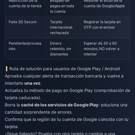
Restricción de la
Bloqueo de
Resolver el aviso de la
cuenta de la tienda
pagos en toda
cuenta de Google/Apple
la cuenta
Falta 3D Secure
Tarjeta
Registrar la tarjeta en
internacional
OTP con el emisor
rechazada
Pendiente/procesa
Dinero
Esperar de 30 a 90
ndo
retenido, sin
minutos; NO volver a
diamantes
intentar
Ruta de solución para usuarios de Google Play / Android
Aprueba cualquier alerta de transacción bancaria y vuelve a
intentarlo
una vez
.
Actualiza tu método de pago en Google Play (comprobación de
tarjeta caducada).
Borra la
caché de los servicios de Google Play
: soluciona una
cantidad sorprendente de errores.
Confirma que la región de tu cuenta de Google coincida con tu
tarjeta.
¿Sigue fallando? Prueba con otra tarjeta o cambia a una