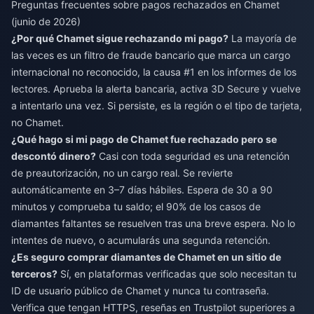
Preguntas frecuentes sobre pagos rechazados en Chamet
(junio de 2026)
¿Por qué Chamet sigue rechazando mi pago?
La mayoría de
las veces es un filtro de fraude bancario que marca un cargo
internacional no reconocido, la causa #1 en los informes de los
lectores. Aprueba la alerta bancaria, activa 3D Secure y vuelve
a intentarlo una vez. Si persiste, es la región o el tipo de tarjeta,
no Chamet.
¿Qué hago si mi pago de Chamet fue rechazado pero se
descontó dinero?
Casi con toda seguridad es una retención
de preautorización, no un cargo real. Se revierte
automáticamente en 3–7 días hábiles. Espera de 30 a 90
minutos y comprueba tu saldo; el 90% de los casos de
diamantes faltantes se resuelven tras una breve espera. No lo
intentes de nuevo, o acumularás una segunda retención.
¿Es seguro comprar diamantes de Chamet en un sitio de
terceros?
Sí, en plataformas verificadas que solo necesitan tu
ID de usuario público de Chamet y nunca tu contraseña.
Verifica que tengan HTTPS, reseñas en Trustpilot superiores a