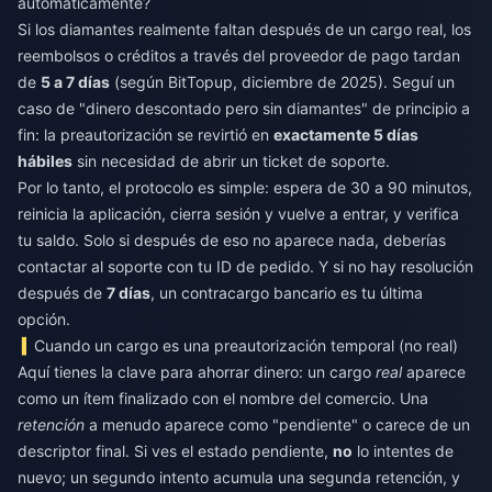
automáticamente?
Si los diamantes realmente faltan después de un cargo real, los
reembolsos o créditos a través del proveedor de pago tardan
de
5 a 7 días
(según BitTopup, diciembre de 2025). Seguí un
caso de "dinero descontado pero sin diamantes" de principio a
fin: la preautorización se revirtió en
exactamente 5 días
hábiles
sin necesidad de abrir un ticket de soporte.
Por lo tanto, el protocolo es simple: espera de 30 a 90 minutos,
reinicia la aplicación, cierra sesión y vuelve a entrar, y verifica
tu saldo. Solo si después de eso no aparece nada, deberías
contactar al soporte con tu ID de pedido. Y si no hay resolución
después de
7 días
, un contracargo bancario es tu última
opción.
Cuando un cargo es una preautorización temporal (no real)
Aquí tienes la clave para ahorrar dinero: un cargo
real
aparece
como un ítem finalizado con el nombre del comercio. Una
retención
a menudo aparece como "pendiente" o carece de un
descriptor final. Si ves el estado pendiente,
no
lo intentes de
nuevo; un segundo intento acumula una segunda retención, y