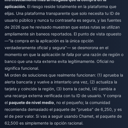
aplicación.
El riesgo reside totalmente en la plataforma que
elijas. Una plataforma transparente que solo necesita tu ID de
usuario público y nunca tu contraseña es segura, y las fuentes
de 2026 que he revisado muestran que estas rutas se utilizan
ampliamente sin baneos reportados. El punto de vista opuesto
—"la compra en la aplicación es la única opción
verdaderamente oficial y segura"— se desmorona en el
momento en que la aplicación
te falla
por una razón de región o
banco que una ruta externa evita legítimamente. Oficial no
significa funcional.
Mi orden de soluciones que realmente funcionan: (1) aprueba la
alerta bancaria y vuelve a intentarlo una vez, (2) actualiza la
tarjeta y coincide la región, (3) borra la caché, (4) cambia a
una recarga externa verificada con tu ID de usuario. Y compra
el
paquete de nivel medio
, no el pequeño; la comunidad
recomienda demasiado el paquete de "prueba" de 6,250, y es
el de peor valor. Si vas a seguir usando Chamet, el paquete de
62,500 es simplemente la opción racional.