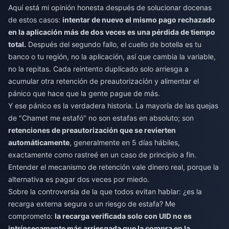
Aquí está mi opinión honesta después de solucionar docenas
de estos casos:
intentar de nuevo el mismo pago rechazado
en la aplicación más de dos veces es una pérdida de tiempo
total.
Después del segundo fallo, el cuello de botella es tu
banco o tu región, no la aplicación, así que cambia la variable,
no la repitas. Cada reintento duplicado solo arriesga a
acumular otra retención de preautorización y alimentar el
pánico que hace que la gente pague de más.
Y ese pánico es la verdadera historia. La mayoría de las quejas
de "Chamet me estafó" no son estafas en absoluto; son
retenciones de preautorización que se revierten
automáticamente
, generalmente en 5 días hábiles,
exactamente como rastreé en un caso de principio a fin.
Entender el mecanismo de retención vale dinero real, porque la
alternativa es pagar dos veces por miedo.
Sobre la controversia de la que todos evitan hablar: ¿es la
recarga externa segura o un riesgo de estafa? Me
comprometo:
la recarga verificada solo con UID no es
intrínsecamente más arriesgada que la compra en la