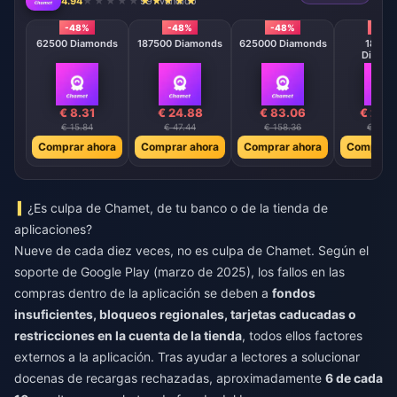
4.94
991 vendido
-48%
-48%
-48%
-48
62500 Diamonds
187500 Diamonds
625000 Diamonds
18750
Diamo
€ 8.31
€ 24.88
€ 83.06
€ 248
€ 15.84
€ 47.44
€ 158.36
€ 474.
Comprar ahora
Comprar ahora
Comprar ahora
Comprar 
¿Es culpa de Chamet, de tu banco o de la tienda de
aplicaciones?
Nueve de cada diez veces, no es culpa de Chamet. Según el
soporte de Google Play (marzo de 2025), los fallos en las
compras dentro de la aplicación se deben a
fondos
insuficientes, bloqueos regionales, tarjetas caducadas o
restricciones en la cuenta de la tienda
, todos ellos factores
externos a la aplicación. Tras ayudar a lectores a solucionar
docenas de recargas rechazadas, aproximadamente
6 de cada