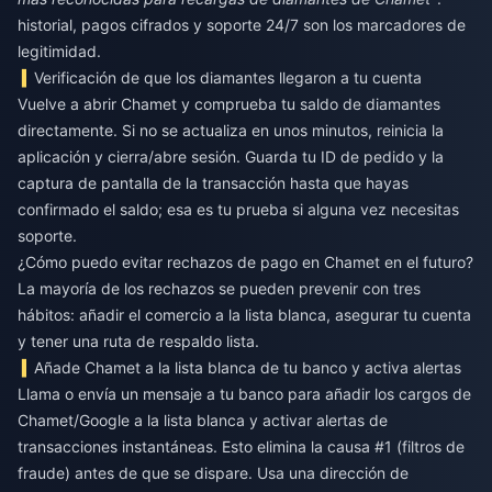
historial, pagos cifrados y soporte 24/7 son los marcadores de
legitimidad.
Verificación de que los diamantes llegaron a tu cuenta
Vuelve a abrir Chamet y comprueba tu saldo de diamantes
directamente. Si no se actualiza en unos minutos, reinicia la
aplicación y cierra/abre sesión. Guarda tu ID de pedido y la
captura de pantalla de la transacción hasta que hayas
confirmado el saldo; esa es tu prueba si alguna vez necesitas
soporte.
¿Cómo puedo evitar rechazos de pago en Chamet en el futuro?
La mayoría de los rechazos se pueden prevenir con tres
hábitos: añadir el comercio a la lista blanca, asegurar tu cuenta
y tener una ruta de respaldo lista.
Añade Chamet a la lista blanca de tu banco y activa alertas
Llama o envía un mensaje a tu banco para añadir los cargos de
Chamet/Google a la lista blanca y activar alertas de
transacciones instantáneas. Esto elimina la causa #1 (filtros de
fraude) antes de que se dispare. Usa una dirección de