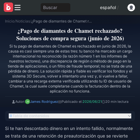
Buscar
español
/
Inicio
/
Noticias
/
¿Pago de diamantes de Chamet rechazado? Soluciones de compra segura (junio de 2026)
¿Pago de diamantes de Chamet rechazado?
Soluciones de compra segura (junio de 2026)
Si tu pago de diamantes de Chamet es rechazado en junio de 2026, la
causa es casi siempre una de estas tres: tu banco ha marcado un cargo
internacional no reconocido (la razón número 1 en los informes de
nuestros lectores), una discrepancia de región o método de pago en la
tienda de aplicaciones, o un filtro de fraude temporal; no se trata de una
pérdida de dinero. La solución rápida y fiable es verificar los fondos y el
sistema 3D Secure, volver a intentarlo una vez y, si vuelve a fallar,
cambiar a una recarga externa verificada utilizando tu ID de usuario de
Chamet, la cual suele completarse cuando la facturación dentro de la
aplicación no funciona.
Autor:
James Rodriguez
Publicado el:
2026/06/21
20 min lectura
Tabla de contenidos
Si te han descontado dinero en un intento fallido, normalmente
se trata de una retención de preautorización que se revierte