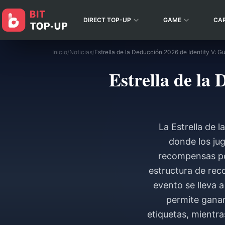
DIRECT TOP-UP
GAME
CA
Inicio
/
Noticias
/
Estrella de la 
La Estrella de 
donde los ju
recompensas por
estructura de reco
evento se lleva a
permite ganar
etiquetas, mientra