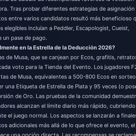
hora. Tras probar diferentes estrategias de asignación
otos entre varios candidatos resultó más beneficioso 
 elegibles incluían a Peddler, Escapologist, Cueist,
e un pase de pago.
ente en la Estrella de la Deducción 2026?
 de Musa, que se canjean por Ecos, grafitis, retrato
ada voto para la Tienda del Evento. Los jugadores F
as de Musa, equivalentes a 500-800 Ecos en sorteo
 una Etiqueta de Estrella de Plata y 95 veces (o pos
versión de Oro. Las pruebas de la comunidad demuest
dores alcanzan el límite diario más rápido, cubriendo
 el juego normal. Los aspectos se lanzarán a finale
os adicionales más allá de lo que ofrece el evento,
el
ece una opción directa. Las recompensas se reclam