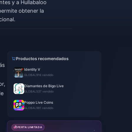
ntes y a Hullabaloo
permite obtener la
ional.
Productos recomendados
ás
Identity V
GLOBAL
916 vendido
or,
Diamantes de Bigo Live
GLOBAL
537 vendido
de
Poppo Live Coins
GLOBAL
981 vendido
OFERTA LIMITADA