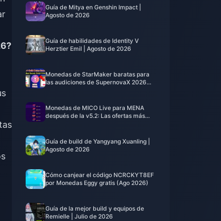
Guía de Mitya en Genshin Impact |
ar
Agosto de 2026
Guía de habilidades de Identity V
26?
Herztier Emil | Agosto de 2026
Monedas de StarMaker baratas para
las audiciones de SupernovaX 2026
(12-23% de descuento)
us
Monedas de MICO Live para MENA
después de la v5.2: Las ofertas más
tas
baratas de 2026
Guía de build de Yangyang Xuanling |
Agosto de 2026
os
Cómo canjear el código NCRCKYT8EF
por Monedas Eggy gratis (Ago 2026)
Guía de la mejor build y equipos de
Remielle | Julio de 2026