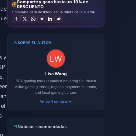
Comparte y gana hasta un 10% de
DESCUENTO
 de
Comparte para desbloquear la ruleta de la suerte.
que
SOBRE EL AUTOR
s y
2P
Lisa Wang
s.
SEA gaming market analyst covering Southeast
eer
Asian gaming trends, regional payment methods,
and local gaming culture.
ran
Ver perfil completo →
 el
s
Noticias recomendadas
an