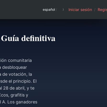
Iniciar sesión
/
Regis
español
/
 Guía definitiva
ción comunitaria
a desbloquear
 de votación, la
de el principio. El
 28 de abril, y te
os, grafitis y
el A. Los ganadores