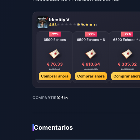
Identity V
4.53
916 vendido
-22%
-22%
-22%
6590 Echoes
6590 Echoes * 8
6590 Echoes * 
€ 76.33
€ 610.64
€ 305.32
€ 97.54
€ 780.35
€ 390.18
Comprar ahora
Comprar ahora
Comprar ahor
COMPARTIR
Comentarios