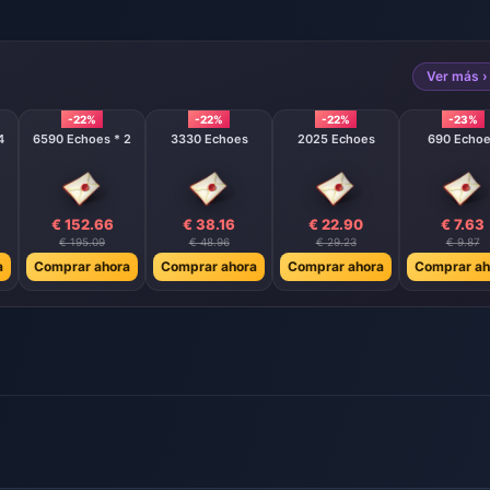
Ver más ›
-22%
-22%
-22%
-23%
4
6590 Echoes * 2
3330 Echoes
2025 Echoes
690 Echo
€ 152.66
€ 38.16
€ 22.90
€ 7.63
€ 195.09
€ 48.96
€ 29.23
€ 9.87
a
Comprar ahora
Comprar ahora
Comprar ahora
Comprar ah