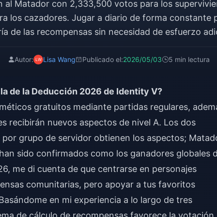
n al Matador con 2,333,500 votos para los supervivie
a los cazadores. Jugar a diario de forma constante 
ía de las recompensas sin necesidad de esfuerzo adic
Autor:
Lisa Wang
Publicado el:
2026/05/03
5 min lectura
lla de la Deducción 2026 de Identity V?
sméticos gratuitos mediante partidas regulares, adem
s recibirán nuevos aspectos de nivel A. Los dos
 por grupo de servidor obtienen los aspectos; Matad
o han sido confirmados como los ganadores globales 
026, me di cuenta de que centrarse en personajes
nsas comunitarias, pero apoyar a tus favoritos
 Basándome en mi experiencia a lo largo de tres
tema de cálculo de recompensas favorece la votación