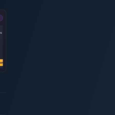
-22%
-25%
-27%
es
305 Echoes
185 Echoes
60 Echoes
€ 3.81
€ 2.28
€ 0.75
€ 4.90
€ 3.04
€ 1.03
ora
Comprar ahora
Comprar ahora
Comprar ahora