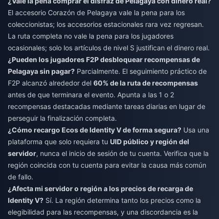
¿Vale la pena comprar el disfraz de Pelagaya con dinero real?
El accesorio Corazón de Pelagaya vale la pena para los
coleccionistas; los accesorios estacionales rara vez regresan.
La ruta completa no vale la pena para los jugadores
ocasionales; solo los artículos de nivel S justifican el dinero real.
¿Pueden los jugadores F2P desbloquear recompensas de
Pelagaya sin pagar?
Parcialmente. El seguimiento práctico de
F2P alcanzó alrededor del
60% de la ruta de recompensas
antes de que terminara el evento. Apunta a las 1 o 2
recompensas destacadas mediante tareas diarias en lugar de
perseguir la finalización completa.
¿Cómo recargo Ecos de Identity V de forma segura?
Usa una
plataforma que solo requiera tu
UID público y región del
servidor
, nunca el inicio de sesión de tu cuenta. Verifica que la
región coincida con tu cuenta para evitar la causa más común
de fallo.
¿Afecta mi servidor o región a los precios de recarga de
Identity V?
Sí. La región determina tanto los precios como la
elegibilidad para las recompensas, y una discordancia es la