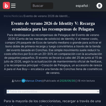
Buscar
español
/
Inicio
/
Noticias
/
Evento de verano 2026 de Identity V: Recarga económica para las recompensas de Pelagaya
Evento de verano 2026 de Identity V: Recarga
económica para las recompensas de Pelagaya
Para desbloquear las recompensas de Pelagaya del Evento de verano
2026 (Canto de las mareas de solsticio) de Identity V al menor costo,
compra UN paquete de Ecos de tamaño mediano o grande para activar el
bono doble de primera recarga y luego conviértelos a través de la tienda
del evento basada en Conchas. Ese simple movimiento suele reducir tu
costo efectivo por Eco en un 20–30% en comparación con la acumulación
de paquetes pequeños. El evento se llevará a cabo del 25 de junio al 15 de
julio de 2026, según la actualización de mantenimiento oficial de NetEase,
y la recompensa principal —Corazón de Pelagaya, un accesorio de rareza
A para el Axe Boy— encabeza una tienda de Conchas llena de cosméticos
de verano.
Autor:
Marcus Chen
Publicado el:
2026/06/30
18 min lectura
Tabla de contenidos
Para la mayoría de los coleccionistas, recargar a través de una