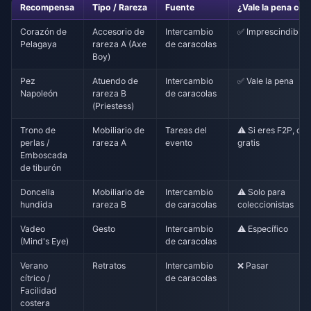
Recompensa
Tipo / Rareza
Fuente
¿Vale la pena co
Corazón de
Accesorio de
Intercambio
✅ Imprescindible
Pelagaya
rareza A (Axe
de caracolas
Boy)
Pez
Atuendo de
Intercambio
✅ Vale la pena
Napoleón
rareza B
de caracolas
(Priestess)
Trono de
Mobiliario de
Tareas del
⚠️ Si eres F2P, co
perlas /
rareza A
evento
gratis
Emboscada
de tiburón
Doncella
Mobiliario de
Intercambio
⚠️ Solo para
hundida
rareza B
de caracolas
coleccionistas
Vadeo
Gesto
Intercambio
⚠️ Específico
(Mind's Eye)
de caracolas
Verano
Retratos
Intercambio
❌ Pasar
cítrico /
de caracolas
Facilidad
costera