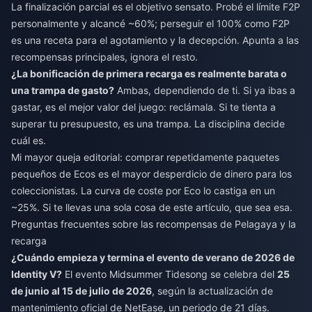
La finalización parcial es el objetivo sensato. Probé el límite F2P
personalmente y alcancé ~60%; perseguir el 100% como F2P
es una receta para el agotamiento y la decepción. Apunta a las
recompensas principales, ignora el resto.
¿La bonificación de primera recarga es realmente barata o
una trampa de gasto?
Ambas, dependiendo de ti. Si ya ibas a
gastar, es el mejor valor del juego: reclámala. Si te tienta a
superar tu presupuesto, es una trampa. La disciplina decide
cuál es.
Mi mayor queja editorial: comprar repetidamente paquetes
pequeños de Ecos es el mayor desperdicio de dinero para los
coleccionistas. La curva de coste por Eco lo castiga en un
~25%. Si te llevas una sola cosa de este artículo, que sea esa.
Preguntas frecuentes sobre las recompensas de Pelagaya y la
recarga
¿Cuándo empieza y termina el evento de verano de 2026 de
Identity V?
El evento Midsummer Tidesong se celebra del
25
de junio al 15 de julio de 2026
, según la actualización de
mantenimiento oficial de NetEase, un periodo de 21 días.