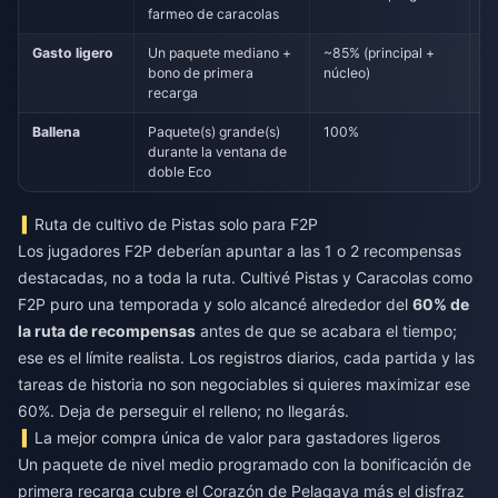
farmeo de caracolas
Gasto ligero
Un paquete mediano +
~85% (principal +
C
bono de primera
núcleo)
recarga
Ballena
Paquete(s) grande(s)
100%
R
durante la ventana de
doble Eco
Ruta de cultivo de Pistas solo para F2P
Los jugadores F2P deberían apuntar a las 1 o 2 recompensas
destacadas, no a toda la ruta. Cultivé Pistas y Caracolas como
F2P puro una temporada y solo alcancé alrededor del
60% de
la ruta de recompensas
antes de que se acabara el tiempo;
ese es el límite realista. Los registros diarios, cada partida y las
tareas de historia no son negociables si quieres maximizar ese
60%. Deja de perseguir el relleno; no llegarás.
La mejor compra única de valor para gastadores ligeros
Un paquete de nivel medio programado con la bonificación de
primera recarga cubre el Corazón de Pelagaya más el disfraz