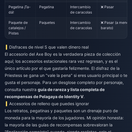
Pegatina ¡Ta-
Pegatina
Intercambio
❌ Pasar
dá!
de caracolas
Paquete de
Paquetes
Intercambio
❌ Pasar (a menos 
catalejos /
de caracolas
barato)
Pistas
Disfraces de nivel S que valen dinero real
El accesorio del Axe Boy es la verdadera pieza de colección
aquí; los accesorios estacionales rara vez regresan, y es el
único artículo por el que gastaría felizmente. El disfraz de la
Priestess se gana un "vale la pena" si eres usuario principal o te
gusta el personaje. Para un desglose completo por personaje,
consulta nuestra
guía de rareza y lista completa de
recompensas de Pelagaya de Identity V
.
Accesorios de relleno que puedes ignorar
Los retratos, pegatinas y paquetes son un drenaje puro de
moneda para la mayoría de los jugadores. Mi opinión honesta:
la mayoría de las guías de recompensas sobrevaloran la
"finalización completa" cuando, siendo realistas, solo el