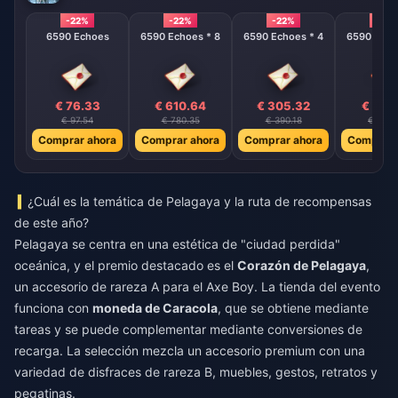
-22%
-22%
-22%
-22%
6590 Echoes
6590 Echoes * 8
6590 Echoes * 4
6590 Echo
€ 76.33
€ 610.64
€ 305.32
€ 152
€ 97.54
€ 780.35
€ 390.18
€ 195.
Comprar ahora
Comprar ahora
Comprar ahora
Comprar 
¿Cuál es la temática de Pelagaya y la ruta de recompensas
de este año?
Pelagaya se centra en una estética de "ciudad perdida"
oceánica, y el premio destacado es el
Corazón de Pelagaya
,
un accesorio de rareza A para el Axe Boy. La tienda del evento
funciona con
moneda de Caracola
, que se obtiene mediante
tareas y se puede complementar mediante conversiones de
recarga. La selección mezcla un accesorio premium con una
variedad de disfraces de rareza B, muebles, gestos, retratos y
pegatinas.