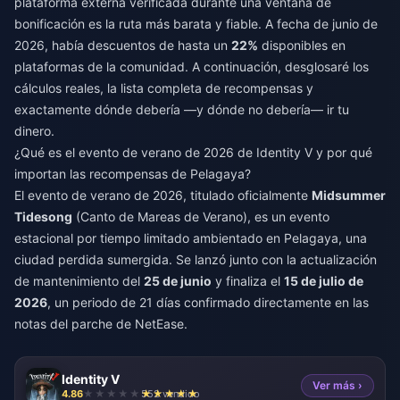
plataforma externa verificada durante una ventana de
bonificación es la ruta más barata y fiable. A fecha de junio de
2026, había descuentos de hasta un
22%
disponibles en
plataformas de la comunidad. A continuación, desglosaré los
cálculos reales, la lista completa de recompensas y
exactamente dónde debería —y dónde no debería— ir tu
dinero.
¿Qué es el evento de verano de 2026 de Identity V y por qué
importan las recompensas de Pelagaya?
El evento de verano de 2026, titulado oficialmente
Midsummer
Tidesong
(Canto de Mareas de Verano), es un evento
estacional por tiempo limitado ambientado en Pelagaya, una
ciudad perdida sumergida. Se lanzó junto con la actualización
de mantenimiento del
25 de junio
y finaliza el
15 de julio de
2026
, un periodo de 21 días confirmado directamente en las
notas del parche de NetEase.
Identity V
Ver más ›
4.86
552 vendido