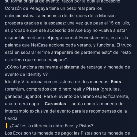
su forma original de evento, razón por la cual el accesorio
Corazón de Pelagaya tiene un peso real para los
coleccionistas. La economía de disfraces de la Mansión
prospera gracias a la escasez: una vez que pase el 15 de julio,
es probable que ese accesorio del Axe Boy no vuelva a estar
disponible mediante el juego normal. Honestamente, esa es la
palanca que NetEase acciona cada verano, y funciona. El truco
está en separar el "me arrepentiré de perderme esto" del "esto
es relleno que nunca equiparé".
¿Cómo funciona realmente el sistema de recarga y moneda de
evento de Identity V?
Identity V funciona con un sistema de dos monedas:
Ecos
(premium, comprados con dinero real) y
Pistas
(gratuitas,
ganadas jugando). Para el evento de verano específicamente,
una tercera capa —
Caracolas
— actúa como la moneda de
intercambio exclusiva del evento para las recompensas de la
tienda.
¿Cuál es la diferencia entre Ecos y Pistas?
Los Ecos son tu moneda de pago; las Pistas son tu moneda de