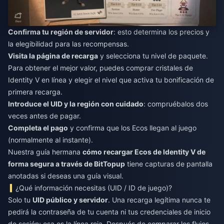
Confirma tu región de servidor
: esto determina los precios y
la elegibilidad para las recompensas.
Visita la página de recarga
y selecciona tu nivel de paquete.
Para obtener el mejor valor, puedes
comprar cristales de
Identity V en línea
y elegir el nivel que activa tu bonificación de
primera recarga.
Introduce el UID y la región con cuidado
: compruébalos dos
veces antes de pagar.
Completa el pago
y confirma que los Ecos llegan al juego
(normalmente al instante).
Nuestra guía hermana
cómo recargar Ecos de Identity V de
forma segura a través de BitTopup
tiene capturas de pantalla
anotadas si deseas una guía visual.
¿Qué información necesitas (UID / ID de juego)?
Solo tu
UID público y servidor
. Una recarga legítima nunca te
pedirá la contraseña de tu cuenta ni tus credenciales de inicio
de sesión; esa es la línea roja. Después de comparar los flujos