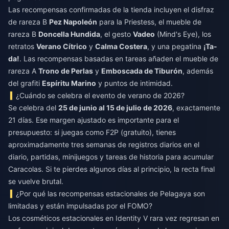
Las recompensas confirmadas de la tienda incluyen el disfraz
de rareza B
Pez Napoleón
para la Priestess, el mueble de
rareza B
Doncella Hundida
, el gesto
Vadeo
(Mind's Eye), los
retratos
Verano Cítrico
y
Calma Costera
, y una pegatina
¡Ta-
da!
. Las recompensas basadas en tareas añaden el mueble de
rareza A
Trono de Perlas
y
Emboscada de Tiburón
, además
del grafiti
Espíritu Marino
y puntos de intimidad.
¿Cuándo se celebra el evento de verano de 2026?
Se celebra del
25 de junio al 15 de julio de 2026
, exactamente
21 días. Ese margen ajustado es importante para el
presupuesto: si juegas como F2P (gratuito), tienes
aproximadamente tres semanas de registros diarios en el
diario, partidas, minijuegos y tareas de historia para acumular
Caracolas. Si te pierdes algunos días al principio, la recta final
se vuelve brutal.
¿Por qué las recompensas estacionales de Pelagaya son
limitadas y están impulsadas por el FOMO?
Los cosméticos estacionales en Identity V rara vez regresan en