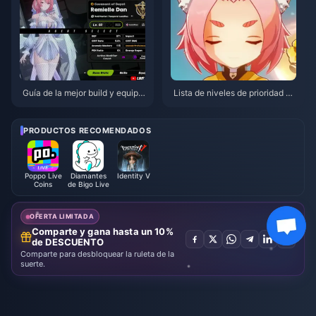
Guía de la mejor build y equipo
Lista de niveles de prioridad de
s de Remielle | Julio de 2026
coronas para personajes de 4
estrellas en Genshin Impact | J
ulio de 2026
PRODUCTOS RECOMENDADOS
Poppo Live
Diamantes
Identity V
Coins
de Bigo Live
OFERTA LIMITADA
Comparte y gana hasta un 10%
de DESCUENTO
Comparte para desbloquear la ruleta de la
suerte.