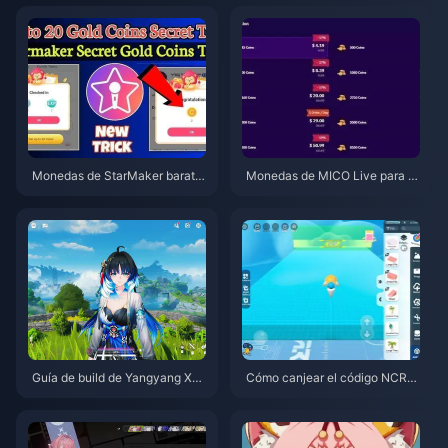
6
Monedas de StarMaker barata
Monedas de MICO Live para M
s para las audiciones de Super
ENA después de la v5.2: Las of
novaX 2026 (12-23% de descu
ertas más baratas de 2026
ento)
Guía de build de Yangyang Xua
Cómo canjear el código NCRC
nling | Agosto de 2026
KYT8EF por Monedas Eggy gra
tis (Ago 2026)