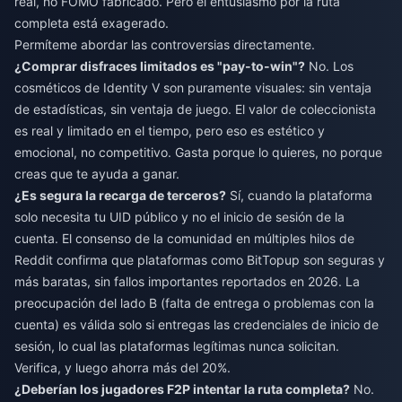
real, no FOMO fabricado. Pero el entusiasmo por la ruta
completa está exagerado.
Permíteme abordar las controversias directamente.
¿Comprar disfraces limitados es "pay-to-win"?
No. Los
cosméticos de Identity V son puramente visuales: sin ventaja
de estadísticas, sin ventaja de juego. El valor de coleccionista
es real y limitado en el tiempo, pero eso es estético y
emocional, no competitivo. Gasta porque lo quieres, no porque
creas que te ayuda a ganar.
¿Es segura la recarga de terceros?
Sí, cuando la plataforma
solo necesita tu UID público y no el inicio de sesión de la
cuenta. El consenso de la comunidad en múltiples hilos de
Reddit confirma que plataformas como BitTopup son seguras y
más baratas, sin fallos importantes reportados en 2026. La
preocupación del lado B (falta de entrega o problemas con la
cuenta) es válida solo si entregas las credenciales de inicio de
sesión, lo cual las plataformas legítimas nunca solicitan.
Verifica, y luego ahorra más del 20%.
¿Deberían los jugadores F2P intentar la ruta completa?
No.