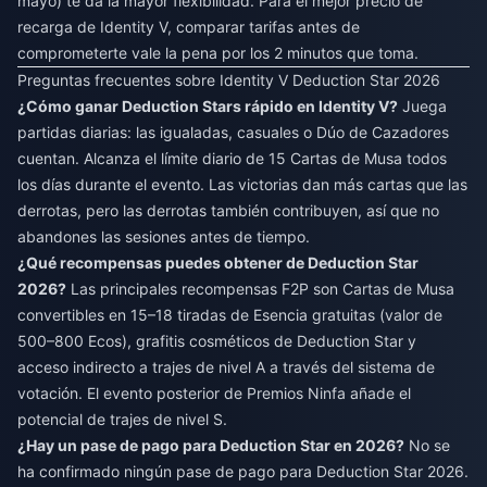
mayo) te da la mayor flexibilidad. Para
el mejor precio de
recarga de Identity V
, comparar tarifas antes de
comprometerte vale la pena por los 2 minutos que toma.
Preguntas frecuentes sobre Identity V Deduction Star 2026
¿Cómo ganar Deduction Stars rápido en Identity V?
Juega
partidas diarias: las igualadas, casuales o Dúo de Cazadores
cuentan. Alcanza el límite diario de 15 Cartas de Musa todos
los días durante el evento. Las victorias dan más cartas que las
derrotas, pero las derrotas también contribuyen, así que no
abandones las sesiones antes de tiempo.
¿Qué recompensas puedes obtener de Deduction Star
2026?
Las principales recompensas F2P son Cartas de Musa
convertibles en 15–18 tiradas de Esencia gratuitas (valor de
500–800 Ecos), grafitis cosméticos de Deduction Star y
acceso indirecto a trajes de nivel A a través del sistema de
votación. El evento posterior de Premios Ninfa añade el
potencial de trajes de nivel S.
¿Hay un pase de pago para Deduction Star en 2026?
No se
ha confirmado ningún pase de pago para Deduction Star 2026.