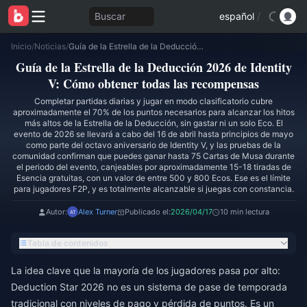
Buscar
español
/
Inicio
/
Noticias
/
Guía de la Estrella de la Deducción 2026 de Identity V: Cómo obtener todas las recompensas
Guía de la Estrella de la Deducción 2026 de Identity
V: Cómo obtener todas las recompensas
Completar partidas diarias y jugar en modo clasificatorio cubre
aproximadamente el 70% de los puntos necesarios para alcanzar los hitos
más altos de la Estrella de la Deducción, sin gastar ni un solo Eco. El
evento de 2026 se llevará a cabo del 16 de abril hasta principios de mayo
como parte del octavo aniversario de Identity V, y las pruebas de la
comunidad confirman que puedes ganar hasta 75 Cartas de Musa durante
el periodo del evento, canjeables por aproximadamente 15-18 tiradas de
Esencia gratuitas, con un valor de entre 500 y 800 Ecos. Ese es el límite
para jugadores F2P, y es totalmente alcanzable si juegas con constancia.
Autor:
Alex Turner
Publicado el:
2026/04/17
10 min lectura
Tabla de contenidos
La idea clave que la mayoría de los jugadores pasa por alto:
Deduction Star 2026 no es un sistema de pase de temporada
tradicional con niveles de pago y pérdida de puntos. Es un