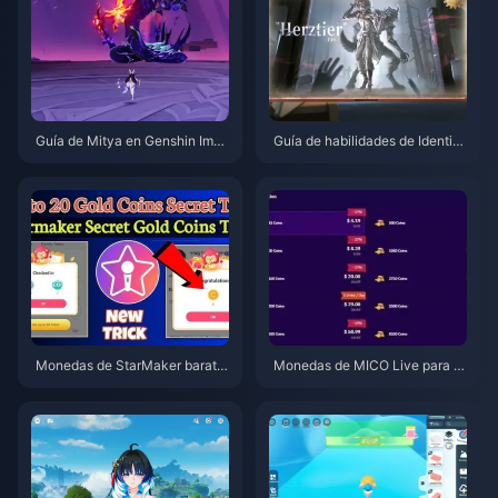
Guía de Mitya en Genshin Impa
Guía de habilidades de Identity
ct | Agosto de 2026
V Herztier Emil | Agosto de 202
6
Monedas de StarMaker barata
Monedas de MICO Live para M
s para las audiciones de Super
ENA después de la v5.2: Las of
novaX 2026 (12-23% de descu
ertas más baratas de 2026
ento)