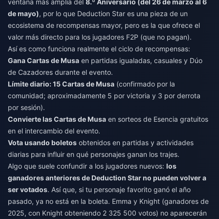
ventana más amplia del
8.º Aniversario (del 26 de marzo al 6
de mayo)
, por lo que Deduction Star es una pieza de un
ecosistema de recompensas mayor, pero es la que ofrece el
valor más directo para los jugadores F2P (que no pagan).
Así es como funciona realmente el ciclo de recompensas:
Gana Cartas de Musa
en partidas igualadas, casuales y Dúo
de Cazadores durante el evento.
Límite diario: 15 Cartas de Musa
(confirmado por la
comunidad; aproximadamente 5 por victoria y 3 por derrota
por sesión).
Convierte las Cartas de Musa
en sorteos de Esencia gratuitos
en el intercambio del evento.
Vota usando boletos
obtenidos en partidas y actividades
diarias para influir en qué personajes ganan los trajes.
Algo que suele confundir a los jugadores nuevos:
los
ganadores anteriores de Deduction Star no pueden volver a
ser votados
. Así que, si tu personaje favorito ganó el año
pasado, ya no está en la boleta. Emma y Knight (ganadores de
2025, con Knight obteniendo 2 325 500 votos) no aparecerán