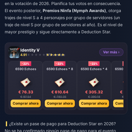
en la votación de 2026. Planifica tus votos en consecuencia.
El evento posterior,
Premios Ninfa (Nymph Awards)
, otorga
trajes de nivel S a 4 personajes por grupo de servidores (un
traje de nivel S por grupo de servidores al año). Es el nivel de
mayor prestigio y sigue directamente a Deduction Star.
Identity V
Ver más ›
4.91
578 vendido
-22%
-22%
-22%
-22%
6590 Echoes
6590 Echoes * 8
6590 Echoes * 4
6590 Echo
€ 76.33
€ 610.64
€ 305.32
€ 152
€ 97.54
€ 780.35
€ 390.18
€ 195.
Comprar ahora
Comprar ahora
Comprar ahora
Comprar 
¿Existe un pase de pago para Deduction Star en 2026?
No se ha confirmado ningún pase de pago para el evento