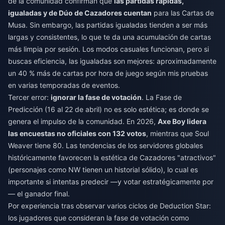
de la comunidad confirman que
las partidas rápidas,
igualadas y de Dúo de Cazadores cuentan
para las Cartas de
Musa. Sin embargo, las partidas igualadas tienden a ser más
largas y consistentes, lo que te da una acumulación de cartas
más limpia por sesión. Los modos casuales funcionan, pero si
buscas eficiencia, las igualadas son mejores: aproximadamente
un 40 % más de cartas por hora de juego según mis pruebas
en varias temporadas de eventos.
Tercer error:
ignorar la fase de votación
. La Fase de
Predicción (16 al 22 de abril) no es solo estética; es donde se
genera el impulso de la comunidad. En 2026,
Axe Boy lidera
las encuestas no oficiales con 132 votos
, mientras que Soul
Weaver tiene 80. Las tendencias de los servidores globales
históricamente favorecen la estética de Cazadores "atractivos"
(personajes como NW tienen un historial sólido), lo cual es
importante si intentas predecir —y votar estratégicamente por
— el ganador final.
Por experiencia tras observar varios ciclos de Deduction Star:
los jugadores que consideran la fase de votación como