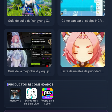
Guía de build de Yangyang Xua
Cómo canjear el código NCRC
nling | Agosto de 2026
KYT8EF por Monedas Eggy gra
tis (Ago 2026)
Guía de la mejor build y equipo
Lista de niveles de prioridad de
s de Remielle | Julio de 2026
coronas para personajes de 4
estrellas en Genshin Impact | J
ulio de 2026
PRODUCTOS RECOMENDADOS
Identity V
Diamantes
Poppo Live
de Bigo Live
Coins